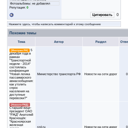
Фотоальбомы:
не добавлял
Репутация:
0
0
Цитировать
Нажмите здесь, чтобы написать комментарий к этому сообщению
Похожие темы
Тема
Автор
Раздел
Отве
5
[Минтранс РФ]
декабря года в
рамках
"Транспортной
недели - 2014"
состоялась
конференция
"Новая логика
Министерство транспорта РФ
Новости на сети дорог
0
пассажирского
авиасообщения:
как утолить
спрос
населения на
доступные
перевозки?"
[Новости РЖД]
Старший вице-
президент ОАО
"РЖД" Анатолий
Краснощёк:
"Красноярская
железная
rzd.ru
Новости на сети дорог
0