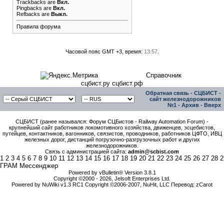
Trackbacks
are
Вкл.
Pingbacks
are
Вкл.
Refbacks
are
Выкл.
Правила форума
Часовой пояс GMT +3, время:
13:57
.
Справочник
сцбист.ру сцбист.рф
Обратная связь
-
СЦБИСТ -
сайт железнодорожников
№1
-
Архив
-
Вверх
СЦБИСТ (ранее назывался: Форум СЦБистов - Railway Automation Forum) -
крупнейший сайт работников локомотивного хозяйства, движенцев, эсцебистов,
путейцев, контактников, вагонников, связистов, проводников, работников ЦФТО, ИВЦ
железных дорог, дистанций погрузочно-разгрузочных работ и других
железнодорожников.
Связь с администрацией сайта:
admin@scbist.com
1
2
3
4
5
6
7
8
9
10
11
12
13
14
15
16
17
18
19
20
21
22
23
24
25
26
27
28
2
ГРАМ Мессенджер
Powered by vBulletin® Version 3.8.1
Copyright ©2000 - 2026, Jelsoft Enterprises Ltd.
Powered by NuWiki v1.3 RC1 Copyright ©2006-2007, NuHit, LLC Перевод: zCarot