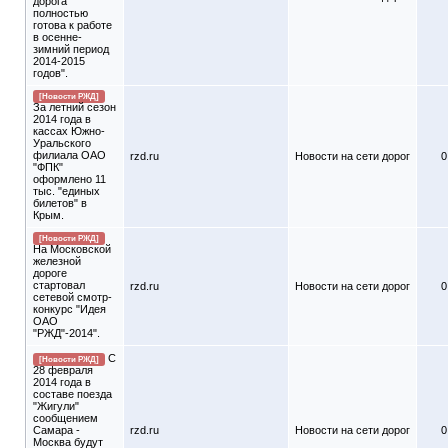
дорога
полностью
готова к работе
в осенне-
зимний период
2014-2015
годов".
[Новости РЖД]
За летний сезон
2014 года в
кассах Южно-
Уральского
филиала ОАО
rzd.ru
Новости на сети дорог
0
"ФПК"
оформлено 11
тыс. "единых
билетов" в
Крым.
[Новости РЖД]
На Московской
железной
дороге
стартовал
rzd.ru
Новости на сети дорог
0
сетевой смотр-
конкурс "Идея
ОАО
"РЖД"-2014".
С
[Новости РЖД]
28 февраля
2014 года в
составе поезда
"Жигули"
сообщением
Самара -
rzd.ru
Новости на сети дорог
0
Москва будут