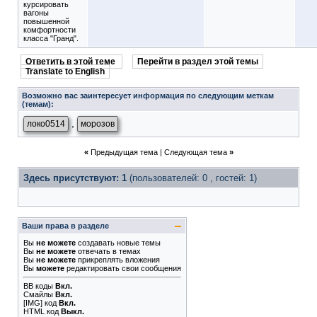
курсировать
вагоны
повышенной
комфортности
класса "Гранд".
Ответить в этой теме
Перейти в раздел этой темы
Translate to English
Возможно вас заинтересует информация по следующим меткам
(темам):
,
локо0514
морозов
«
Предыдущая тема
|
Следующая тема
»
Здесь присутствуют: 1
(пользователей: 0 , гостей: 1)
Ваши права в разделе
Вы
не можете
создавать новые темы
Вы
не можете
отвечать в темах
Вы
не можете
прикреплять вложения
Вы
можете
редактировать свои сообщения
BB коды
Вкл.
Смайлы
Вкл.
[IMG]
код
Вкл.
HTML код
Выкл.