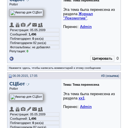
Тема:
Тема перенесена
Робот
Эта тема была перенесена из
раздела
Журнал
"Локомотив"
.
Перенес:
Admin
Регистрация: 05.05.2009
Сообщений:
1,496
Поблагодарил:
0
раз(а)
Поблагодарили 82 раз(а)
Фотоальбомы:
не добавлял
Репутация:
0
0
Цитировать
Нажмите здесь, чтобы написать комментарий к этому сообщению
06.09.2015, 17:05
#
3
(
ссылка
)
СЦБот
Тема:
Тема перенесена
Робот
Эта тема была перенесена из
раздела
xx1
.
Перенес:
Admin
Регистрация: 05.05.2009
Сообщений:
1,496
Поблагодарил:
0
раз(а)
Поблагодарили 82 раз(а)