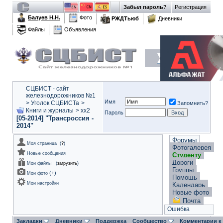
Забыл пароль?
Регистрация
Балуев Н.Н.
Фото
РЖДТьюб
Дневники
Файлы
Объявления
СЦБИСТ - сайт
железнодорожников №1
Имя
>
Уголок СЦБИСТа
>
Запомнить?
Книги и журналы
>
xx2
Пароль
[05-2014] "Трансроссия -
2014"
Форумы
Моя страница
(
?
)
Фотогалерея
Новые сообщения
Студенту
Дороги
Мои файлы
(
загрузить
)
Группы
(
+
)
Мои фото
Помощь
Мои настройки
Календарь
Новые фото
Почта
Ошибка
Закладки
Дневники
Поддержка
Сообщество
Комментарии к