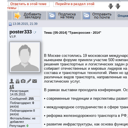
Ответить в этой теме
Перейти в раздел этой
темы
Опции
13.08.2015, 21:39
poster333
Тема:
[05-2014] "Трансроссия - 2014"
V.I.P.
В Москве состоялись 19 московская междунаро
нынешнем форуме приняли участие 500 компаний
решения транспортных и логистических задач р
собирает отечественных и мировых лидеров на 
состава и транспортных технологий. Имен но 
различных видов транспорта, направленные на
логистических услуг.
В рамках выставки проходила конференция. Ос
Регистрация:
14.05.2015
• современные тенденции и перспективы развит
Сообщений:
255
Поблагодарил:
0
раз(а)
• международное сотрудничество в сфере тран
Поблагодарили 8
раз(а)
• реформа железнодорожного транспорта в РФ;
Фотоальбомы:
не
добавлял
• развитие инфраструктуры, как основа функци
Репутация:
0