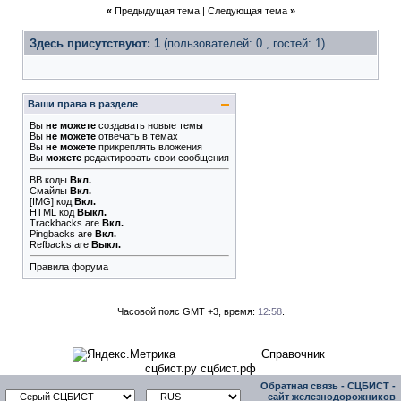
«
Предыдущая тема
|
Следующая тема
»
Здесь присутствуют: 1
(пользователей: 0 , гостей: 1)
Ваши права в разделе
Вы
не можете
создавать новые темы
Вы
не можете
отвечать в темах
Вы
не можете
прикреплять вложения
Вы
можете
редактировать свои сообщения
BB коды
Вкл.
Смайлы
Вкл.
[IMG]
код
Вкл.
HTML код
Выкл.
Trackbacks
are
Вкл.
Pingbacks
are
Вкл.
Refbacks
are
Выкл.
Правила форума
Часовой пояс GMT +3, время:
12:58
.
Справочник
сцбист.ру сцбист.рф
Обратная связь
-
СЦБИСТ -
сайт железнодорожников