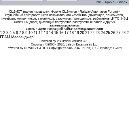
№1
-
Архив
-
Вверх
СЦБИСТ (ранее назывался: Форум СЦБистов - Railway Automation Forum) -
крупнейший сайт работников локомотивного хозяйства, движенцев, эсцебистов,
путейцев, контактников, вагонников, связистов, проводников, работников ЦФТО, ИВЦ
железных дорог, дистанций погрузочно-разгрузочных работ и других
железнодорожников.
Связь с администрацией сайта:
admin@scbist.com
1
2
3
4
5
6
7
8
9
10
11
12
13
14
15
16
17
18
19
20
21
22
23
24
25
26
27
28
2
ГРАМ Мессенджер
Powered by vBulletin® Version 3.8.1
Copyright ©2000 - 2026, Jelsoft Enterprises Ltd.
Powered by NuWiki v1.3 RC1 Copyright ©2006-2007, NuHit, LLC Перевод: zCarot