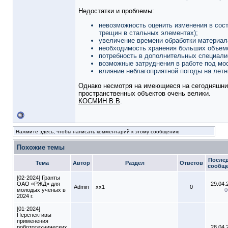
Недостатки и проблемы:
невозможность оценить изменения в сос
трещин в стальных элементах);
увеличение времени обработки материал
необходимость хранения больших объем
потребность в дополнительных специалис
возможные затруднения в работе под мос
влияние неблагоприятной погоды на летн
Однако несмотря на имеющиеся на сегодняшни
пространственных объектов очень велики.
КОСМИН В.В
.
Нажмите здесь, чтобы написать комментарий к этому сообщению
Похожие темы
После
Тема
Автор
Раздел
Ответов
сообщ
[02-2024] Гранты
ОАО «РЖД» для
29.04.
Admin
xx1
0
молодых ученых в
0
2024 г.
[01-2024]
Перспективы
применения
робототехнических
28.04.