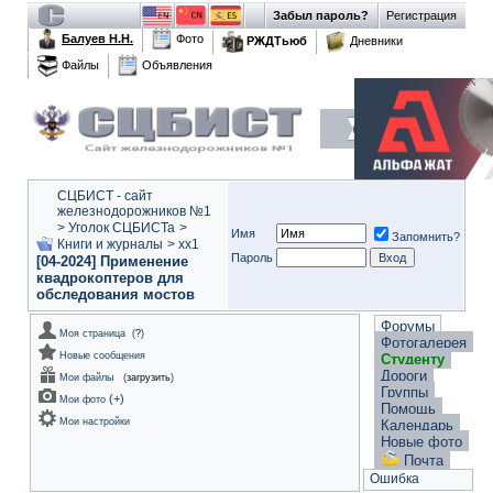
Забыл пароль?
Регистрация
Балуев Н.Н.
Фото
РЖДТьюб
Дневники
Файлы
Объявления
СЦБИСТ - сайт
железнодорожников №1
>
Уголок СЦБИСТа
>
Имя
Запомнить?
Книги и журналы
>
xx1
Пароль
[04-2024] Применение
квадрокоптеров для
обследования мостов
Форумы
Моя страница
(
?
)
Фотогалерея
Новые сообщения
Студенту
Дороги
Мои файлы
(
загрузить
)
Группы
(
+
)
Мои фото
Помощь
Мои настройки
Календарь
Новые фото
Почта
Ошибка