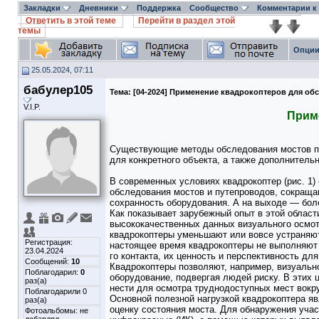
Закладки
Дневники
Поддержка
Сообщество
Комментарии к
Ответить в этой теме
Перейти в раздел этой
темы
Опции
25.05.2024, 07:11
бабулер105
Тема:
[04-2024] Применение квадрокоптеров для об
V.I.P.
Прим
Существующие методы обследования мостов пр
для конкретного объекта, а также дополнитель
В современных условиях квадрокоптер (рис. 1)
обследования мостов и путепроводов, сокраща
сохранность оборудования. А на выходе — бол
Как показывает зарубежный опыт в этой облас
высококачественных данных визуального осмот
квадрокоптеры уменьшают или вовсе устраняю
Регистрация:
настоящее время квадрокоптеры не выполняют
23.04.2024
го контакта, их ценность и перспективность дл
Сообщений:
10
Квадрокоптеры позволяют, например, визуальн
Поблагодарил:
0
оборудование, подвергая людей риску. В этих 
раз(а)
нести для осмотра труднодоступных мест вокруг 
Поблагодарили 0
Основной полезной нагрузкой квадрокоптера яв
раз(а)
оценку состояния моста. Для обнаружения уча
Фотоальбомы:
не