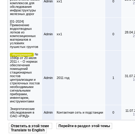
Admin
xx1
0
комплексов для
2
обследования
инфраструктуры
железных дорог
[01-2024]
Применение
водоотводных
лотков из
28.04.
Admin
xx1
0
композиционных
2
материалов в
условиях
пушистых грунтов
№
=Распоряжение=
1590р от 20 июля
2011 г. - О нормах
обеспечения
помещений
стационарных
постов
31.07.
Admin
2011 год
1
централизации и
1
стрелочных постов
необходимыми
сигнальными
приборами,
инвентарем,
инструментами
Энергетические
11.07.
обследования в
Admin
Контактная сеть и подстанции
0
1
ОАО «РЖД»
Ответить в этой теме
Перейти в раздел этой темы
Translate to English