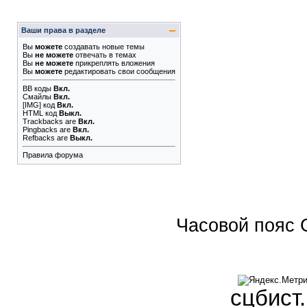
Ваши права в разделе
Вы
можете
создавать новые темы
Вы
не можете
отвечать в темах
Вы
не можете
прикреплять вложения
Вы
можете
редактировать свои сообщения
BB коды
Вкл.
Смайлы
Вкл.
[IMG]
код
Вкл.
HTML код
Выкл.
Trackbacks
are
Вкл.
Pingbacks
are
Вкл.
Refbacks
are
Выкл.
Правила форума
Часовой пояс 
сцбист