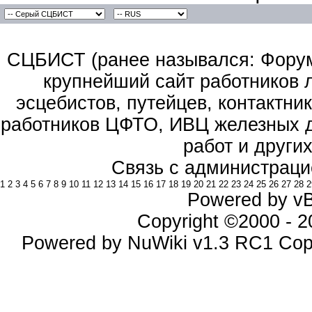
СЦБИСТ (ранее назывался: Форум 
крупнейший сайт работников 
эсцебистов, путейцев, контактник
работников ЦФТО, ИВЦ железных д
работ и други
Связь с администраци
1
2
3
4
5
6
7
8
9
10
11
12
13
14
15
16
17
18
19
20
21
22
23
24
25
26
27
28
2
Powered by vBu
Copyright ©2000 - 20
Powered by NuWiki v1.3 RC1 Cop