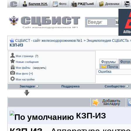
Балуев Н.Н.
Фото
РЖДТьюб
Дневники
СЦБИСТ - сайт железнодорожников №1
>
Энциклопедия СЦБИСТа
КЗП-ИЗ
Моя страница
(
?
)
Форумы
Фотог
Новые сообщения
Почта
Мои файлы
(
загрузить
)
Ошибка
(
+
)
Мои фото
Мои настройки
Закладки
Поддержка
Сообщество
КЗП-ИЗ