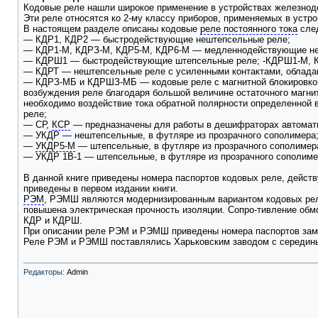
Кодовые реле нашли широкое применение в устройствах железнодо
Эти реле относятся ко 2-му классу приборов, применяемых в устр
В настоящем разделе описаны кодовые
реле постоянного тока
сле
— КДР1, КДР2 — быстродействующие нештепсельные реле;
— КДР1-М, КДРЗ-М, КДР5-М, КДР6-М — медленнодействующие не
— КДРШ1 — быстродействующие штепсельные реле; -КДРШ1-М, 
— КДРТ — нештепсельные реле с усиленными контактами, облада
— КДРЗ-МБ и КДРШЗ-МБ — кодовые реле с магнитной блокировкой 
возбуждения реле благодаря большой величине остаточного магнитн
необходимо воздействие тока обратной полярности определенной в
реле;
— СР,
КСР
— предназначены для работы в дешифраторах автомати
— УКДР — нештепсельные, в футляре из прозрачного сополимера
—
УКДР5-М
— штепсельные, в футляре из прозрачного сополимер
— УКДР 1В-1 — штепсельные, в футляре из прозрачного сополиме
В данной книге приведены номера паспортов кодовых реле, действу
приведены в первом издании книги.
РЭМ
, РЭМШ являются модернизированным вариантом кодовых реле 
повышена электрическая прочность изоляции. Сопро-тивление обм
КДР и КДРШ.
При описании реле РЭМ и РЭМШ приведены номера паспортов за
Реле РЭМ и РЭМШ поставлялись Харьковским заводом с середины 
Редакторы:
Admin