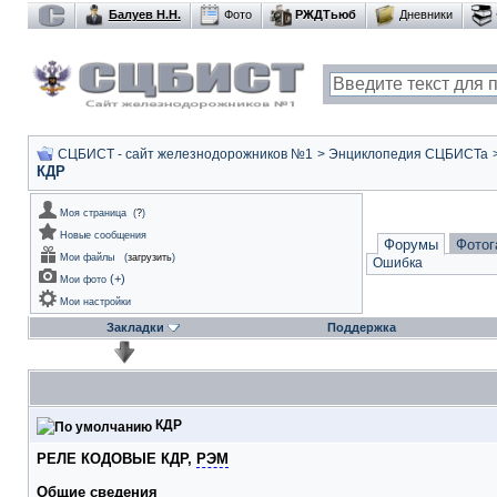
Балуев Н.Н.
Фото
РЖДТьюб
Дневники
СЦБИСТ - сайт железнодорожников №1
>
Энциклопедия СЦБИСТа
КДР
Моя страница
(
?
)
Новые сообщения
Форумы
Фотог
Мои файлы
(
загрузить
)
Ошибка
(
+
)
Мои фото
Мои настройки
Закладки
Поддержка
КДР
РЕЛЕ КОДОВЫЕ КДР,
РЭМ
Общие сведения