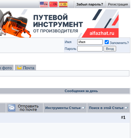
Забыл пароль?
Регистрация
Имя
Запомнить?
Пароль
е фото
Почта
Сообщения за день
Инструменты Статьи
Поиск в этой Статье
#
1