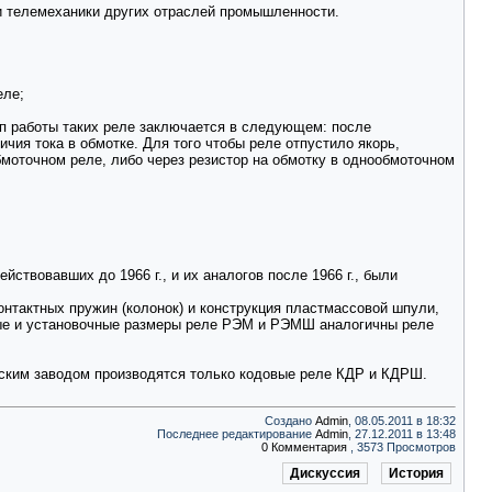
и телемеханики других отраслей промышленности.
еле;
 работы таких реле заключается в следующем: после
чия тока в обмотке. Для того чтобы реле отпустило якорь,
бмоточном реле, либо через резистор на обмотку в однообмоточном
ствовавших до 1966 г., и их аналогов после 1966 г., были
нтактных пружин (колонок) и конструкция пластмассовой шпули,
тные и установочные размеры реле РЭМ и РЭМШ аналогичны реле
ским заводом производятся только кодовые реле КДР и КДРШ.
Создано
Admin
, 08.05.2011 в 18:32
Последнее редактирование
Admin
, 27.12.2011 в 13:48
0 Комментария
, 3573 Просмотров
Дискуссия
История