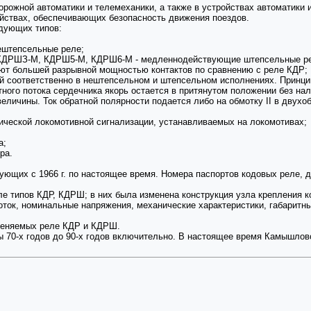
рожной автоматики и телемеханики, а также в устройствах автоматики 
ойствах, обеспечивающих безопасность движения поездов.
дующих типов:
штепсельные реле;
КДРШЗ-М, КДРШ5-М, КДРШ6-М - медленнодействующие штепсельные р
ют большей разрывной мощностью контактов по сравнению с реле КДР;
соответственно в нештепсельном и штепсельном исполнениях. Принцип
ого потока сердечника якорь остается в притянутом положении без нали
еличины. Ток обратной полярности подается либо на обмотку II в двухо
ческой локомотивной сигнализации, устанавливаемых на локомотивах;
;
а;
ра.
ющих с 1966 г. по настоящее время. Номера паспортов кодовых реле, дей
типов КДР, КДРШ; в них была изменена конструкция узла крепления ко
оток, номинальные напряжения, механические характеристики, габари
меняемых реле КДР и КДРШ.
70-х годов до 90-х годов включительно. В настоящее время Камышлов