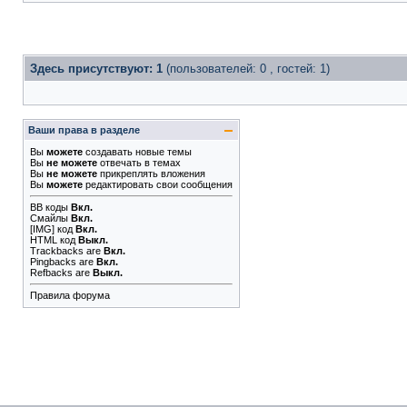
Здесь присутствуют: 1
(пользователей: 0 , гостей: 1)
Ваши права в разделе
Вы
можете
создавать новые темы
Вы
не можете
отвечать в темах
Вы
не можете
прикреплять вложения
Вы
можете
редактировать свои сообщения
BB коды
Вкл.
Смайлы
Вкл.
[IMG]
код
Вкл.
HTML код
Выкл.
Trackbacks
are
Вкл.
Pingbacks
are
Вкл.
Refbacks
are
Выкл.
Правила форума