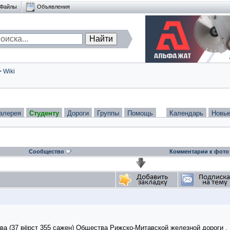
Файлы
Объявления
>
Wiki
алерея
Студенту
Дороги
Группы
Помощь
Календарь
Новы
Сообщество
Комментарии к фото
ава (37 вёрст 355 сажен) Общества Рижско-Митавской железной дороги .