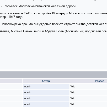
к - Егорьевск Московско-Рязанской железной дороги.
упить в январе 1944 г. к постройке IV очереди Московского метрополит
кабрь 1947 года.
ии Новосибирска прошло обсуждение проекта строительства детской желе
 Алиев, Михаил Саакашвили и Абдула Гюль (Abdullah Gul) подписали сог
Автор
Раздел
Admin
Wiki
Admin
Wiki
Admin
Wiki
Admin
Wiki