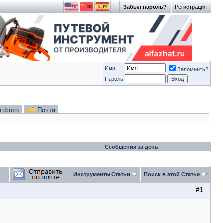
Забыл пароль?
Регистрация
Имя
Запомнить?
Пароль
е фото
Почта
Сообщения за день
Инструменты Статьи
Поиск в этой Статье
#
1