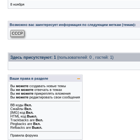
8 ноября
Возможно вас заинтересует информация по следующим меткам (темам):
СССР
Здесь присутствуют: 1
(пользователей: 0 , гостей: 1)
Ваши права в разделе
Вы
можете
создавать новые темы
Вы
не можете
отвечать в темах
Вы
не можете
прикреплять вложения
Вы
можете
редактировать свои сообщения
BB коды
Вкл.
Смайлы
Вкл.
[IMG]
код
Вкл.
HTML код
Выкл.
Trackbacks
are
Вкл.
Pingbacks
are
Вкл.
Refbacks
are
Выкл.
Правила форума