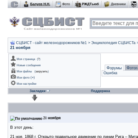
Балуев Н.Н.
Фото
РЖДТьюб
Дневники
СЦБИСТ - сайт железнодорожников №1
>
Энциклопедия СЦБИСТа
21 ноября
Моя страница
(
?
)
Новые сообщения
Форумы
Фотог
Мои файлы
(
загрузить
)
Ошибка
(
+
)
Мои фото
Мои настройки
Закладки
Поддержка
21 ноября
В этот день:
21 ноя. 1868 г. Открыто правильное движение по линии Рига – Мит