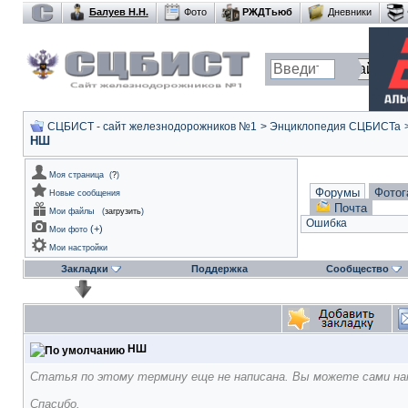
Балуев Н.Н.
Фото
РЖДТьюб
Дневники
СЦБИСТ - сайт железнодорожников №1
>
Энциклопедия СЦБИСТа
НШ
Моя страница
(
?
)
Форумы
Фотог
Новые сообщения
Почта
Мои файлы
(
загрузить
)
Ошибка
(
+
)
Мои фото
Мои настройки
Закладки
Поддержка
Сообщество
НШ
Статья по этому термину еще не написана. Вы можете сами на
Спасибо.