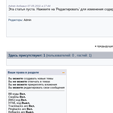
Admin добавил 07.05.2011 в 17:44
Эта статья пуста. Нажмите на 'Редактировать' для изменения соде
Редакторы:
Admin
«
предыдущая
Здесь присутствуют: 1
(пользователей: 0 , гостей: 1)
Ваши права в разделе
Вы
можете
создавать новые темы
Вы
не можете
отвечать в темах
Вы
не можете
прикреплять вложения
Вы
можете
редактировать свои сообщения
BB коды
Вкл.
Смайлы
Вкл.
[IMG]
код
Вкл.
HTML код
Выкл.
Trackbacks
are
Вкл.
Pingbacks
are
Вкл.
Refbacks
are
Выкл.