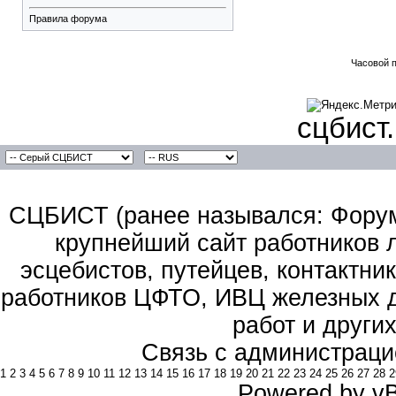
Правила форума
Часовой 
сцбист
СЦБИСТ (ранее назывался: Форум 
крупнейший сайт работников 
эсцебистов, путейцев, контактник
работников ЦФТО, ИВЦ железных д
работ и други
Связь с администраци
1
2
3
4
5
6
7
8
9
10
11
12
13
14
15
16
17
18
19
20
21
22
23
24
25
26
27
28
2
Powered by vBu