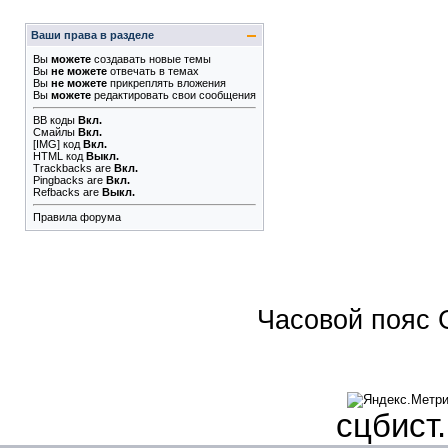
Ваши права в разделе
Вы
можете
создавать новые темы
Вы
не можете
отвечать в темах
Вы
не можете
прикреплять вложения
Вы
можете
редактировать свои сообщения
BB коды
Вкл.
Смайлы
Вкл.
[IMG]
код
Вкл.
HTML код
Выкл.
Trackbacks
are
Вкл.
Pingbacks
are
Вкл.
Refbacks
are
Выкл.
Правила форума
Часовой пояс 
сцбист