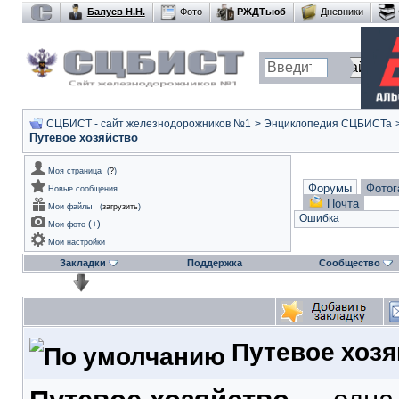
Балуев Н.Н.
Фото
РЖДТьюб
Дневники
СЦБИСТ - сайт железнодорожников №1
>
Энциклопедия СЦБИСТа
Путевое хозяйство
Моя страница
(
?
)
Форумы
Фотог
Новые сообщения
Почта
Мои файлы
(
загрузить
)
Ошибка
(
+
)
Мои фото
Мои настройки
Закладки
Поддержка
Сообщество
Путевое хозя