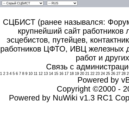
СЦБИСТ (ранее назывался: Форум 
крупнейший сайт работников 
эсцебистов, путейцев, контактник
работников ЦФТО, ИВЦ железных д
работ и други
Связь с администраци
1
2
3
4
5
6
7
8
9
10
11
12
13
14
15
16
17
18
19
20
21
22
23
24
25
26
27
28
2
Powered by vBu
Copyright ©2000 - 20
Powered by NuWiki v1.3 RC1 Cop