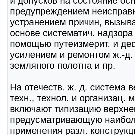
и допусков на состояние осн
предупреждением неисправно
устранением причин, вызыв
основе систематич. надзора 
помощью путеизмерит. и деф
усилением и ремонтом ж.-д. 
земляного полотна и пр.
На отечеств. ж. д. система 
техн., технол. и организац.
включают типизацию верхнег
предусматривающую наибол
применения разл. конструкц