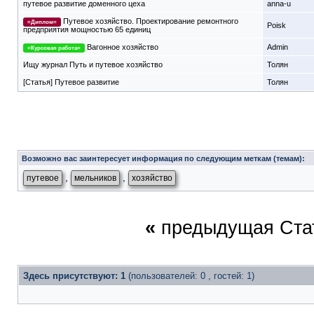
путевое развитие доменного цеха
anna-u
Путевое хозяйство. Проектирование ремонтного
=Диплом=
Poisk
предприятия мощностью 65 единиц
Вагонное хозяйство
Admin
=Курсовая работа=
Ищу журнал Путь и путевое хозяйство
Толян
[Статья] Путевое развитие
Толян
Возможно вас заинтересует информация по следующим меткам (темам):
,
,
путевое
мельников
хозяйство
«
предыдущая Ста
Здесь присутствуют: 1
(пользователей: 0 , гостей: 1)