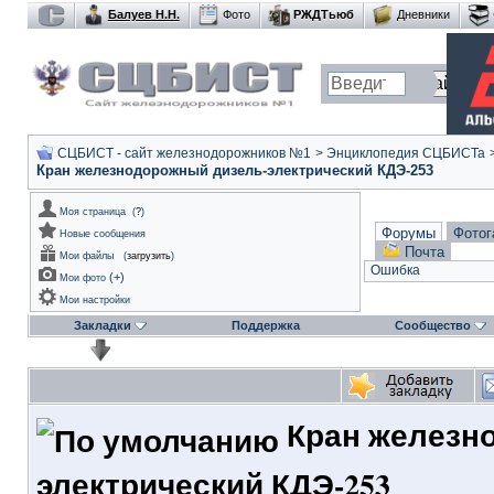
Балуев Н.Н.
Фото
РЖДТьюб
Дневники
СЦБИСТ - сайт железнодорожников №1
>
Энциклопедия СЦБИСТа
Кран железнодорожный дизель-электрический КДЭ-253
Моя страница
(
?
)
Форумы
Фотог
Новые сообщения
Почта
Мои файлы
(
загрузить
)
Ошибка
(
+
)
Мои фото
Мои настройки
Закладки
Поддержка
Сообщество
Кран железн
электрический КДЭ-253