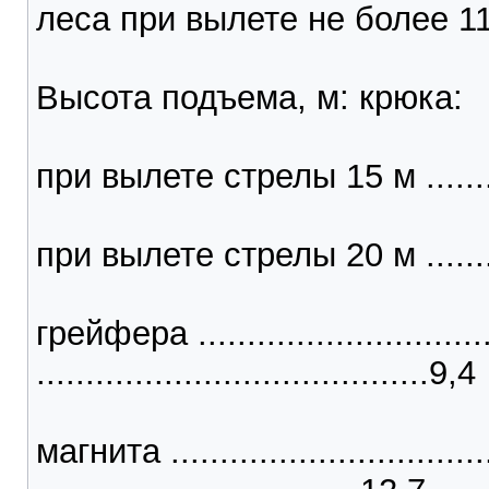
леса при вылете не более 11 м .
Высота подъема, м: крюка:
при вылете стрелы 15 м ...........
при вылете стрелы 20 м ...........
грейфера ...............................
........................................9,4
магнита ..................................