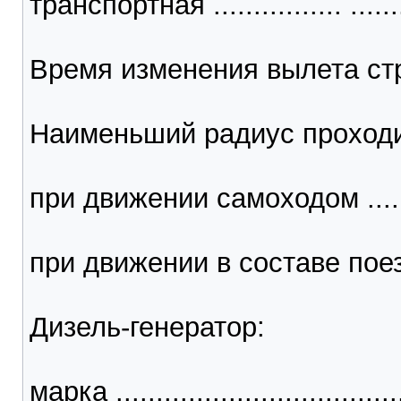
транспортная ................ ..........
Время изменения вылета стрелы, с
Наименьший радиус проходи
при движении самоходом .........
при движении в составе поезда ..
Дизель-генератор:
марка ....................................