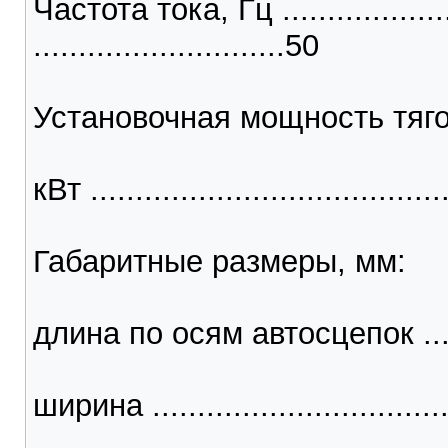
Частота тока, Гц ......................
............................50
Установочная мощность тяго
кВт .......................................
Габаритные размеры, мм:
длина по осям автосцепок ..........
ширина ..................................