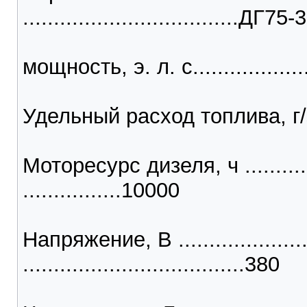
...................................ДГ75-3
мощность, э. л. с......................
Удельный расход топлива, г/э. 
Моторесурс дизеля, ч .................
................10000
Напряжение, В .........................
....................................380