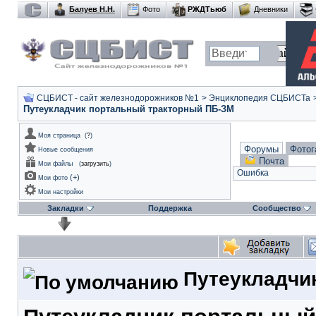
Балуев Н.Н.
Фото
РЖДТьюб
Дневники
СЦБИСТ - сайт железнодорожников №1
>
Энциклопедия СЦБИСТа
Путеукладчик портальный тракторный ПБ-ЗМ
Моя страница
(
?
)
Форумы
Фотог
Новые сообщения
Почта
Мои файлы
(
загрузить
)
Ошибка
(
+
)
Мои фото
Мои настройки
Закладки
Поддержка
Сообщество
Путеукладчи