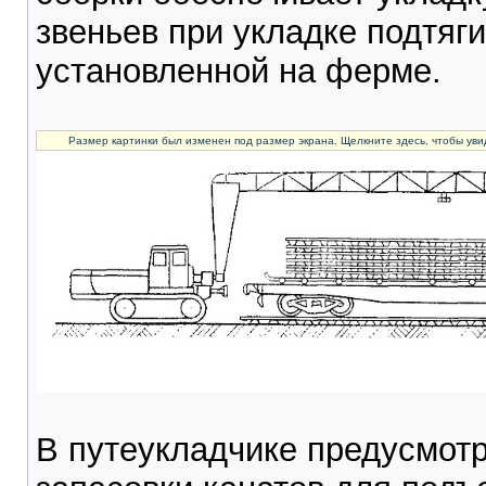
звеньев при укладке подтяг
установленной на ферме.
Размер картинки был изменен под размер экрана. Щелкните здесь, чтобы уви
В путеукладчике предусмот