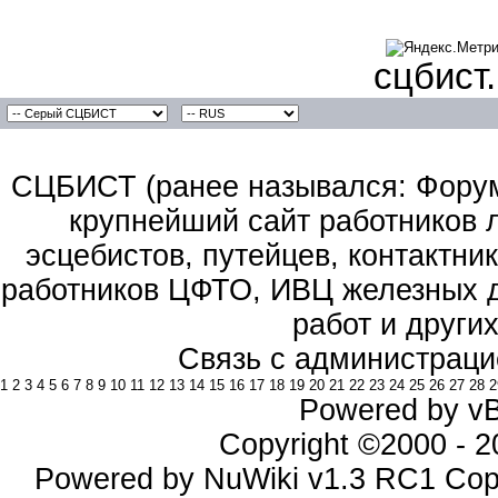
сцбист
СЦБИСТ (ранее назывался: Форум 
крупнейший сайт работников 
эсцебистов, путейцев, контактник
работников ЦФТО, ИВЦ железных д
работ и други
Связь с администраци
1
2
3
4
5
6
7
8
9
10
11
12
13
14
15
16
17
18
19
20
21
22
23
24
25
26
27
28
2
Powered by vBu
Copyright ©2000 - 20
Powered by NuWiki v1.3 RC1 Cop