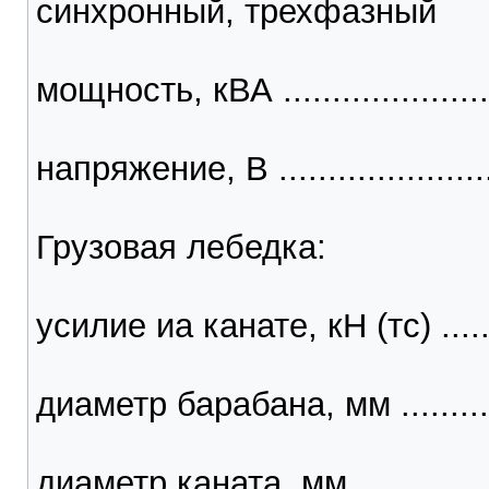
синхронный, трехфазный
мощность, кВА ......................
напряжение, В .........................
Грузовая лебедка:
усилие иа канате, кН (тс) ........
диаметр барабана, мм ..............
диаметр каната, мм ..................