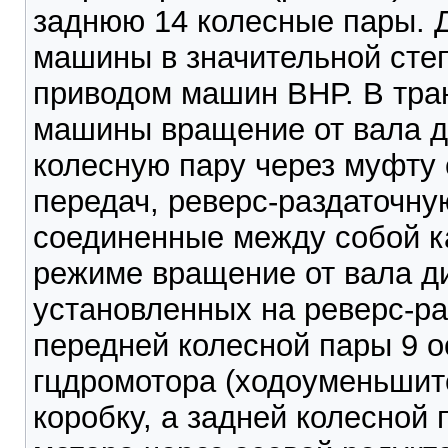
заднюю 14 колесные пары. Д
машины в значительной сте
приводом машин ВНР. В тра
машины вращение от вала д
колесную пару через муфту
передач, реверс-раздаточну
соединенные между собой к
режиме вращение от вала ди
установленных на реверс-ра
передней колесной пары 9 о
гцдромотора (ходоуменьшите
коробку, а задней колесной 