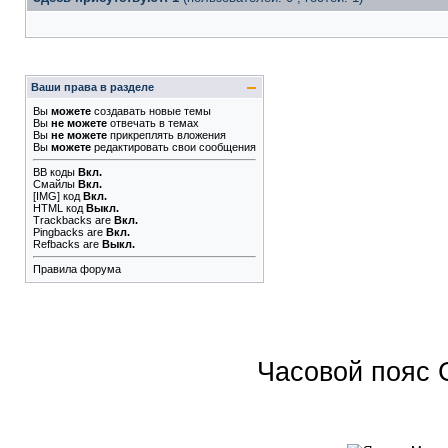
Ваши права в разделе
Вы
можете
создавать новые темы
Вы
не можете
отвечать в темах
Вы
не можете
прикреплять вложения
Вы
можете
редактировать свои сообщения
BB коды
Вкл.
Смайлы
Вкл.
[IMG]
код
Вкл.
HTML код
Выкл.
Trackbacks
are
Вкл.
Pingbacks
are
Вкл.
Refbacks
are
Выкл.
Правила форума
Часовой пояс 