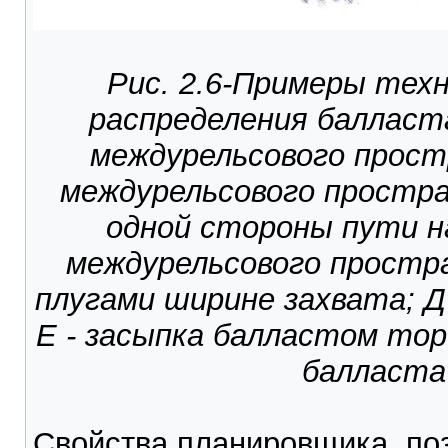
Рис. 2.6-Примеры техн
распределения балласта
междурельсового простр
междурельсового простра
одной стороны пути н
междурельсового простр
плугами ширине захвата; Д
Е - засыпка балластом тор
балласта
Свойства планировщика, по