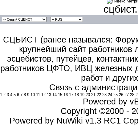
сцбист
СЦБИСТ (ранее назывался: Форум 
крупнейший сайт работников 
эсцебистов, путейцев, контактник
работников ЦФТО, ИВЦ железных д
работ и други
Связь с администраци
1
2
3
4
5
6
7
8
9
10
11
12
13
14
15
16
17
18
19
20
21
22
23
24
25
26
27
28
2
Powered by vBu
Copyright ©2000 - 20
Powered by NuWiki v1.3 RC1 Cop