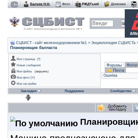
Балуев Н.Н.
Фото
РЖДТьюб
Дневники
СЦБИСТ - сайт железнодорожников №1
>
Энциклопедия СЦБИСТа
Планировщик балласта
Моя страница
(
?
)
Форумы
Фотог
Новые сообщения
Почта
Мои файлы
(
загрузить
)
Ошибка
(
+
)
Мои фото
Мои настройки
Закладки
Поддержка
Сообщество
Планировщик