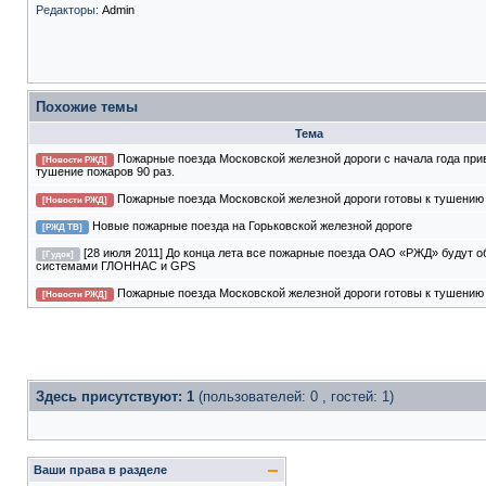
Редакторы:
Admin
Похожие темы
Тема
Пожарные поезда Московской железной дороги с начала года при
[Новости РЖД]
тушение пожаров 90 раз.
Пожарные поезда Московской железной дороги готовы к тушению
[Новости РЖД]
Новые пожарные поезда на Горьковской железной дороге
[РЖД ТВ]
[28 июля 2011] До конца лета все пожарные поезда ОАО «РЖД» будут 
[Гудок]
системами ГЛОННАС и GPS
Пожарные поезда Московской железной дороги готовы к тушению
[Новости РЖД]
Здесь присутствуют: 1
(пользователей: 0 , гостей: 1)
Ваши права в разделе