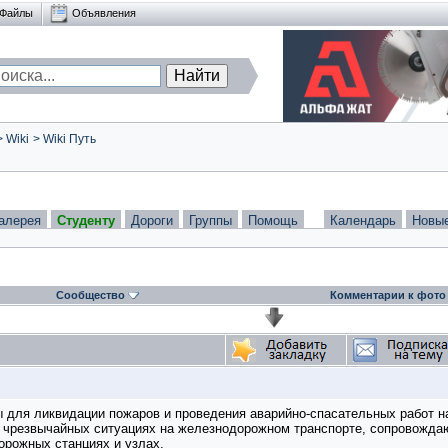
Файлы
Объявления
>
Wiki
>
Wiki Путь
алерея
Студенту
Дороги
Группы
Помощь
Календарь
Новы
Сообщество
Комментарии к фото
для ликвидации пожаров и проведения аварийно-спасательных работ на
и чрезвычайных ситуациях на железнодорожном транспорте, сопровожда
орожных станциях и узлах.