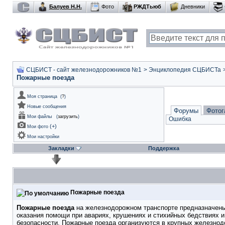
Балуев Н.Н.
Фото
РЖДТьюб
Дневники
СЦБИСТ - сайт железнодорожников №1
>
Энциклопедия СЦБИСТа
Пожарные поезда
Моя страница
(
?
)
Новые сообщения
Форумы
Фотог
Мои файлы
(
загрузить
)
Ошибка
(
+
)
Мои фото
Мои настройки
Закладки
Поддержка
Пожарные поезда
Пожарные поезда
на железнодорожном транспорте предназначены 
оказания помощи при авариях, крушениях и стихийных бедствиях 
безопасности. Пожарные поезда организуются в крупных железнод