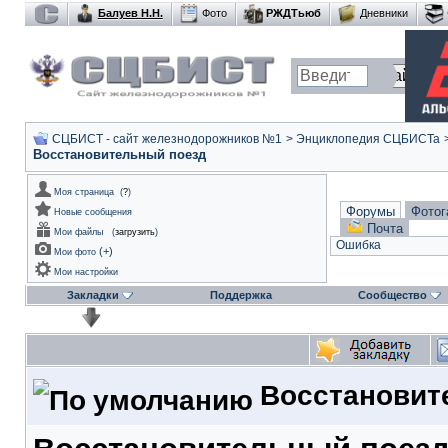
Балуев Н.Н.
Фото
РЖДТьюб
Дневники
СЦБИСТ - сайт железнодорожников №1
>
Энциклопедия СЦБИСТа
Восстановительный поезд
Моя страница
(
?
)
Форумы
Фотог
Новые сообщения
Почта
Мои файлы
(
загрузить
)
Ошибка
(
+
)
Мои фото
Мои настройки
Закладки
Поддержка
Сообщество
Восстановит