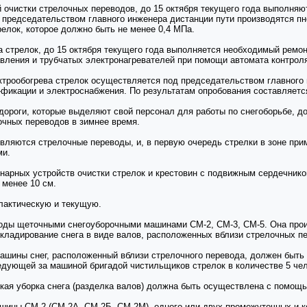
 очистки стрелочных переводов, до 15 октября текущего года выполняю
д председательством главного инженера дистанции пути производятся п
релок, которое должно быть не менее 0,4 МПа.
а стрелок, до 15 октября текущего года выполняется необходимый ремо
авления и трубчатых электронагревателей при помощи автомата контрол
ктрообогрева стрелок осуществляется под председательством главного
о-фикации и электроснабжения. По результатам опробования составляется
 дороги, которые выделяют свой персонал для работы по снегоборьбе, 
очных переводов в зимнее время.
вляются стрелочные переводы, и, в первую очередь стрелки в зоне при
ми.
арных устройств очистки стрелок и крестовин с подвижным сердечнико
 менее 10 см.
лактическую и текущую.
ды щеточными снегоуборочными машинами СМ-2, СМ-3, СМ-5. Она произв
складирование снега в виде валов, расположенных вблизи стрелочных п
ашины снег, расположенный вблизи стрелочного перевода, должен быть
едующей за машиной бригадой чистильщиков стрелок в количестве 5 чел
кая уборка снега (разделка валов) должна быть осуществлена с помощь
шины СМ-2 (СМ-2А, СМ-2Б, СМ-2М), одного или двух промежуточных и к