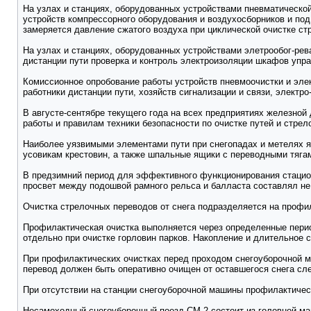
На узлах и станциях, оборудованных устройствами пневматической
устройств компрессорного оборудования и воздухосборников и по
замеряется давление сжатого воздуха при циклической очистке ст
На узлах и станциях, оборудованных устройствами элетрообог-рев
дистанции пути проверка и контроль электроизоляции шкафов упр
Комиссионное опробование работы устройств пневмоочистки и эле
работники дистанции пути, хозяйств сигнализации и связи, электр
В августе-сентябре текущего года на всех предприятиях железной
работы и правилам техники безопасности по очистке путей и стрел
Наиболее уязвимыми элементами пути при снегопадах и метелях я
усовикам крестовин, а также шпальные ящики с переводными тяга
В предзимний период для эффективного функционирования стацион
просвет между подошвой рамного рельса и балласта составлял не
Очистка стрелочных переводов от снега подразделяется на профи
Профилактическая очистка выполняется через определенные перио
отдельно при очистке горловин парков. Накопление и длительное 
При профилактических очистках перед проходом снегоуборочной м
перевод должен быть оперативно очищен от оставшегося снега сл
При отсутствии на станции снегоуборочной машины профилактичес
Несамоходный снегоуборочный поезд СМ-2 состоит из головной ма