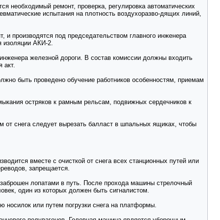
тся необходимый ремонт, проверка, регулировка автоматических
невматические испытания на плотность воздухоразво-дящих линий,
нт, и производятся под председательством главного инженера
я изоляции АКИ-2.
 инженера железной дороги. В состав комиссии должны входить
 акт.
должно быть проведено обучение работников особенностям, приемам
мыкания остряков к рамным рельсам, подвижных сердечников к
м от снега следует вырезать балласт в шпальных ящиках, чтобы
одится вместе с очисткой от снега всех станционных путей или
ереводов, запрещается.
 заброшен лопатами в путь. После прохода машины стрелочный
овек, один из которых должен быть сигналистом.
ю носилок или путем погрузки снега на платформы.
онцевого полувагонов. Головная машина является уборочным