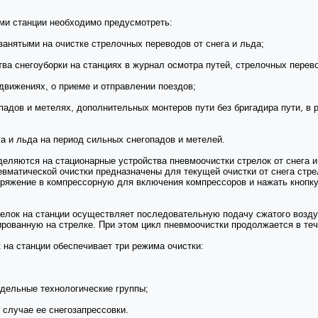
ями станции необходимо предусмотреть:
занятыми на очистке стрелочных переводов от снега и льда;
тва снегоуборки на станциях в журнал осмотра путей, стрелочных перев
вижениях, о приеме и отправлении поездов;
падов и метелях, дополнительных монтеров пути без бригадира пути, 
га и льда на период сильных снегопадов и метелей.
еляются на стационарные устройства пневмоочистки стрелок от снега 
евматической очистки предназначены для текущей очистки от снега стре
оряжение в компрессорную для включения компрессоров и нажать кнопк
елок на станции осуществляет последовательную подачу сжатого возду
рованную на стрелке. При этом цикл пневмоочистки продолжается в теч
на станции обеспечивает три режима очистки:
тдельные технологические группы;
 случае ее снегозапрессовки.