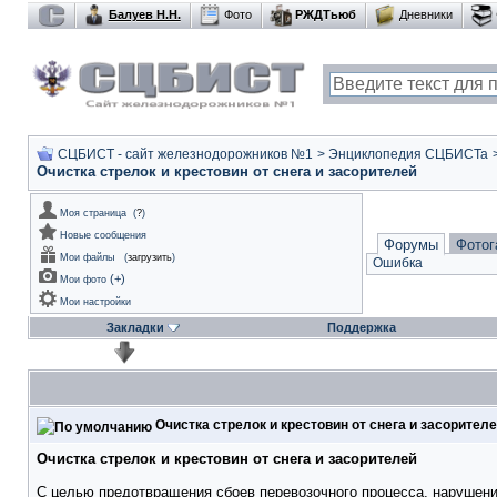
Балуев Н.Н.
Фото
РЖДТьюб
Дневники
СЦБИСТ - сайт железнодорожников №1
>
Энциклопедия СЦБИСТа
Очистка стрелок и крестовин от снега и засорителей
Моя страница
(
?
)
Новые сообщения
Форумы
Фотог
Мои файлы
(
загрузить
)
Ошибка
(
+
)
Мои фото
Мои настройки
Закладки
Поддержка
Очистка стрелок и крестовин от снега и засорител
Очистка стрелок и крестовин от снега и засорителей
С целью предотвращения сбоев перевозочного процесса, нарушени