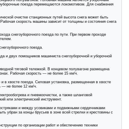
негоуборочные поезда перемещаются локомотивом. Для снабжения
ической очистке станционных путей высота снега может быть
. Рабочая скорость машины зависит от толщины и состояния снега
охода снегоуборочного поезда по пути. При первом проходе
ателем.
снегоуборочного поезда.
яда и двух помощников машиниста снегоуборочной и уборочной
риводной тяговой тележкой. В концевом полувагоне размещена
нах. Рабочая скорость — не более 15 км/ч.
и в хвосте поезда. Силовая установка, размещенная в хвосте
 — не более 12 км/ч.
ектрообогрева и пневмоочистки, а также шланговой
ий или электрический инструмент.
 остряками и между усовиками и подвижными сердечниками
ть убран за концы брусьев в зоне всей стрелки и крестовины с
трукции по организации работ и обеспечению техники