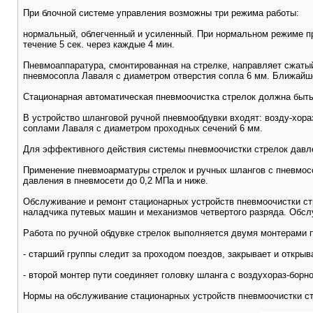
При блочной системе управления возможны три режима работы:
нормальный, облегченный и усиленный. При нормальном режиме про
течение 5 сек. через каждые 4 мин.
Пневмоаппаратура, смонтированная на стрелке, направляет сжаты
пневмосопла Лаваля с диаметром отверстия сопла 6 мм. Ближайше
Стационарная автоматическая пневмоочистка стрелок должна быть
В устройство шланговой ручной пневмообдувки входят: возду-хора
соплами Лаваля с диаметром проходных сечений 6 мм.
Для эффективного действия системы пневмоочистки стрелок давле
Применение пневмоарматуры стрелок и ручных шлангов с пневмосо
давления в пневмосети до 0,2 МПа и ниже.
Обслуживание и ремонт стационарных устройств пневмоочистки стр
наладчика путевых машин и механизмов четвертого разряда. Обсл
Работа по ручной обдувке стрелок выполняется двумя монтерами п
- старший группы следит за проходом поездов, закрывает и откры
- второй монтер пути соединяет головку шланга с воздухораз-борн
Нормы на обслуживание стационарных устройств пневмоочистки стр