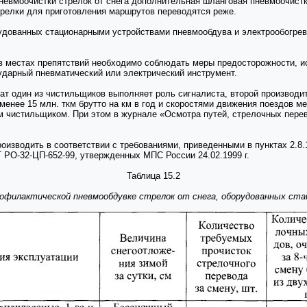
пневмоочистки стрелок от снега дополнительная шланговая пневмоочист
трелки для приготовления маршрутов переводятся реже.
удованных стационарными устройствами пневмообдува и электрообогрева
 в местах препятствий необходимо соблюдать меры предосторожности, 
ударный пневматический или электрический инструмент.
ат один из чистильщиков выполняет роль сигналиста, второй производи
енее 15 млн. ткм брутто на км в год и скоростями движения поездов м
 чистильщиком. При этом в журнале «Осмотра путей, стрелочных перево
изводить в соответствии с требованиями, приведенными в пунктах 2.8.1-2
 РО-32-ЦП-652-99, утвержденных МПС России 24.02.1999 г.
Таблица 15.2
рофилактической пневмообдувке стрелок от снега, оборудованных с