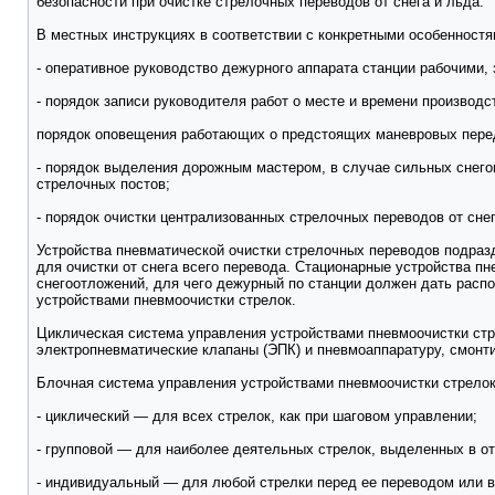
безопасности при очистке стрелочных переводов от снега и льда.
В местных инструкциях в соответствии с конкретными особенност
- оперативное руководство дежурного аппарата станции рабочими, 
- порядок записи руководителя работ о месте и времени производс
порядок оповещения работающих о предстоящих маневровых перед
- порядок выделения дорожным мастером, в случае сильных снего
стрелочных постов;
- порядок очистки централизованных стрелочных переводов от сне
Устройства пневматической очистки стрелочных переводов подразд
для очистки от снега всего перевода. Стационарные устройства пн
снегоотложений, для чего дежурный по станции должен дать расп
устройствами пневмоочистки стрелок.
Циклическая система управления устройствами пневмоочистки стр
электропневматические клапаны (ЭПК) и пневмоаппаратуру, смонти
Блочная система управления устройствами пневмоочистки стрелок 
- циклический — для всех стрелок, как при шаговом управлении;
- групповой — для наиболее деятельных стрелок, выделенных в о
- индивидуальный — для любой стрелки перед ее переводом или в