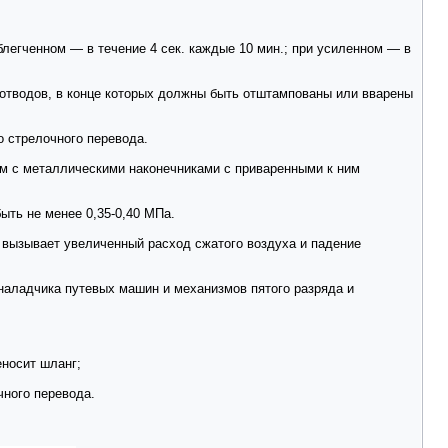
блегченном — в течение 4 сек. каждые 10 мин.; при усиленном — в
отводов, в конце которых должны быть отштампованы или вварены
 стрелочного перевода.
5 м с металлическими наконечниками с приваренными к ним
ть не менее 0,35-0,40 МПа.
 вызывает увеличенный расход сжатого воздуха и падение
наладчика путевых машин и механизмов пятого разряда и
еносит шланг;
чного перевода.