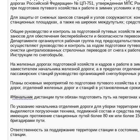
дорогах Российской Федерации» № ЦП-751, утвержденная МПС Росс
при подготовке путевого хозяйства к работе в зимних условиях и 
Для защиты от снежных заносов станций и узлов сооружаются: ко
станционных площадках, а также на широких междупутьях; средст
Общее руководство и контроль за подготовкой путевых хозяйств же
заносов для обеспечения бесперебойности и безопасности перево
Департаменте организуется рабочая группа под председательством
осуществляют руководство и контроль за ходом подготовки путево
очистки централизованных стрелочных переводов от снега к работе
Инструкции по снегоборьбе.
На железных дорогах подготовкой хозяйств и кадров к работе в 
заместителем начальника железной дороги; а в пределах отделени
пассажирских станций руководство организацией снегоуборочных 
Планы основных мероприятий по подготовке путевого хозяйства к
дорог, отделений железных дорог и станций в установленные сроки
#
Начальник
дистанции пути обязан подготовить путь на перегонах 
По указанию начальника отделения дороги для уборки территории
выделяются погрузочная техника, подвижной состав и средства пе
имеющих протяжение станционных путей более 80 км или более 15
бригадирами пути.
Ответственность за поддержание территории станции в состоянии,
станции.