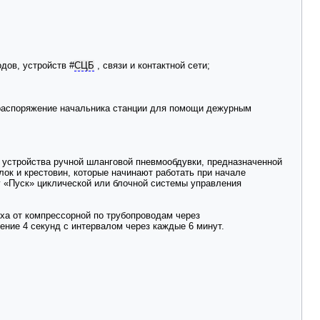
одов, устройств
#
СЦБ
, связи и контактной сети;
в распоряжение начальника станции для помощи дежурным
и устройства ручной шланговой пневмообдувки, предназначенной
лок и крестовин, которые начинают работать при начале
у «Пуск» циклической или блочной системы управления
ха от компрессорной по трубопроводам через
ение 4 секунд с интервалом через каждые 6 минут.