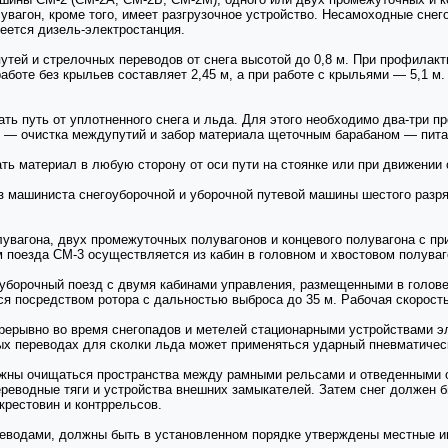
олувагон, кроме того, имеет разгрузочное устройство. Несамоходные с
еется дизель-электростанция.
тей и стрелочных переводов от снега высотой до 0,8 м. При профилакт
аботе без крыльев составляет 2,45 м, а при работе с крыльями — 5,1 м
ь путь от уплотненного снега и льда. Для этого необходимо два-три пр
х — очистка междупутий и забор материала щеточным барабаном — пит
ть материал в любую сторону от оси пути на стоянке или при движении 
 машиниста снегоуборочной и уборочной путевой машины шестого разр
лувагона, двух промежуточных полувагонов и концевого полувагона с п
поезда СМ-3 осуществляется из кабин в головном и хвостовом полуваго
борочный поезд с двумя кабинами управления, размещенными в голове 
ся посредством ротора с дальностью выброса до 35 м. Рабочая скорость
рерывно во время снегопадов и метелей стационарными устройствами эл
х переводах для сколки льда может применяться ударный пневматическ
олжны очищаться пространства между рамными рельсами и отведенными
еводные тяги и устройства внешних замыкателей. Затем снег должен бы
крестовин и контррельсов.
водами, должны быть в установленном порядке утверждены местные инс