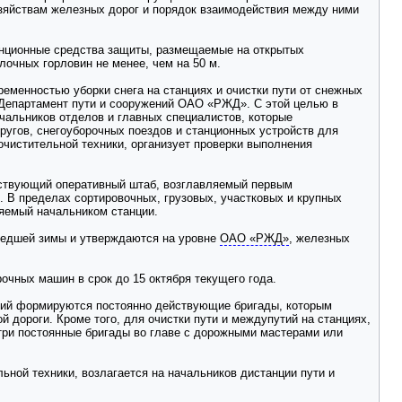
озяйствам железных дорог и порядок взаимодействия между ними
анционные средства защиты, размещаемые на открытых
очных горловин не менее, чем на 50 м.
ременностью уборки снега на станциях и очистки пути от снежных
 Департамент пути и сооружений ОАО «РЖД». С этой целью в
чальников отделов и главных специалистов, которые
тругов, снегоуборочных поездов и станционных устройств для
очистительной техники, организует проверки выполнения
ействующий оперативный штаб, возглавляемый первым
 В пределах сортировочных, грузовых, участковых и крупных
ляемый начальником станции.
ошедшей зимы и утверждаются на уровне
ОАО «РЖД»
, железных
рочных машин в срок до 15 октября текущего года.
ятий формируются постоянно действующие бригады, которым
 дороги. Кроме того, для очистки пути и междупутий на станциях,
три постоянные бригады во главе с дорожными мастерами или
ной техники, возлагается на начальников дистанции пути и