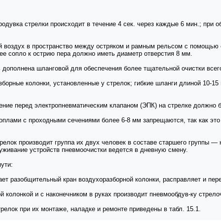
дувка стрелки происходит в течение 4 сек. через каждые 6 мин.; при о
й воздух в пространство между остряком и рамным рельсом с помощью 
е сопло к острию пера должно иметь диаметр отверстия 8 мм.
 дополнена шланговой для обеспечения более тщательной очистки всего
зборные колонки, установленные у стрелок; гибкие шланги длиной 10-1
ние перед электропневматическим клапаном (ЭПК) на стрелке должно бы
плами с проходными сечениями более 6-8 мм запрещаются, так как это
елок производит группа их двух человек в составе старшего группы — 
уживание устройств пневмоочистки ведется в дневную смену.
ути:
вает разобщительный кран воздухоразборной колонки, расправляет и пер
ой колонкой и с наконечником в руках производит пневмообдув-ку стрело
елок при их монтаже, наладке и ремонте приведены в табл. 15.1.