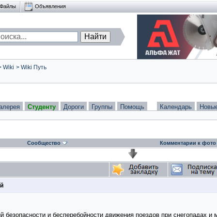
Файлы
Объявления
>
Wiki
>
Wiki Путь
алерея
Студенту
Дороги
Группы
Помощь
Календарь
Новы
Сообщество
Комментарии к фото
ей
й безопасности и бесперебойности движения поездов при снегопадах и 