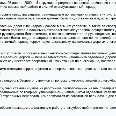
ии 25 апреля 2000 г. Инструкция определяет основные требования к х
при их совместной работе в зимний эксплуатационный период.
нтурные средства защиты, размещаемые по границам станции; внутрист
ва защиты горловин, которые должны быть продолжены за пределы стрел
лезных дорог и их кадров к работе в зимних условиях, а также за своев
зочного процесса в сложных метеорологических условиях осуществляет
 руководителя Департамента, в составе заместителей руководителя, на
го хозяйства, средств защиты от снежных заносов, снегоочистителей, с
 в зимний период, корректирует расстановку на железных дорогах снего
зимних условиях и организацией снегоборьбы осуществляет постоянно д
я железной дороги — первый заместитель начальника отделения дороги.
работ осуществляет оперативный штаб станции по снегоборьбе, возглав
 зиме ежегодно корректируются и перерабатываются с учетом опыта пр
.
и станциях к беспрепятственному пропуску снегоочистителей и снегоубо
 крупных станций и узлов из работников расположенных на них предпри
редвижения по графику, утвержденному начальником отделения железной
0 стрелочных переводов, комплектуются из работников всех служб две-
 обеспечивающем эффективную работу снегоуборочной и снегоочиститель