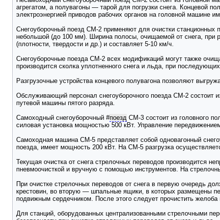
агрегатом, а полувагоны — тарой для погрузки снега. Концевой п
электроэнергией приводов рабочих органов на головной машине им
Снегоуборочный поезд СМ-2 применяют для очистки станционных пу
небольшой (до 100 мм). Ширина полосы, очищаемой от снега, при р
(плотности, твердости и др.) и составляет 5-10 км/ч.
Снегоуборочные поезда СМ-2 всех модификаций могут также очищат
производится сколка уплотненного снега и льда, при последующи
Разгрузочные устройства концевого полувагона позволяют выгружа
Обслуживающий персонал снегоуборочного поезда СМ-2 состоит из
путевой машины пятого разряда.
Самоходный снегоуборочный
#
поезд
СМ-3 состоит из головного по
силовая установка мощностью 500 кВт. Управление передвижением 
Самоходная машина СМ-5 представляет собой одновагонный снегоу
поезда, имеет мощность 200 кВт. На СМ-5 разгрузка осуществляет
Текущая очистка от снега стрелочных переводов производится неп
пневмоочисткой и вручную с помощью инструментов. На стрелочны
При очистке стрелочных переводов от снега в первую очередь д
крестовин, во вторую — шпальные ящики, в которых размещены пер
подвижным сердечником. После этого следует прочистить желоба 
Для станций, оборудованных централизованными стрелочными пере