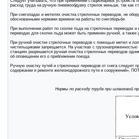
Следует учитывать, что при применении стационарных устройств 
расход труда на ручную пневмообдувку стрелок меньше, так как с
При снегопадах и метелях очистка стрелочных переводов, не обор
обоснованными нормами времени на работы по снегоборьбе.
При выполнении работ по сколке льда на стрелочных переводах и
переводах для сколки льда может быть применен ручной, а также 
При ручной очистке стрелочных переводов с помощью метел и лоп
чистильщиками запрещается. На участках с грузонапряженностью м
станциях разрешается ручная очистка стрелочных переводов одним
об оповещении его о приближении поезда.
Ручную очистку путей и стрелочных переводов от снега следует про
содержании и ремонте железнодорожного пути и сооружений», ПОТ
Нормы по расходу труда при шланговой п