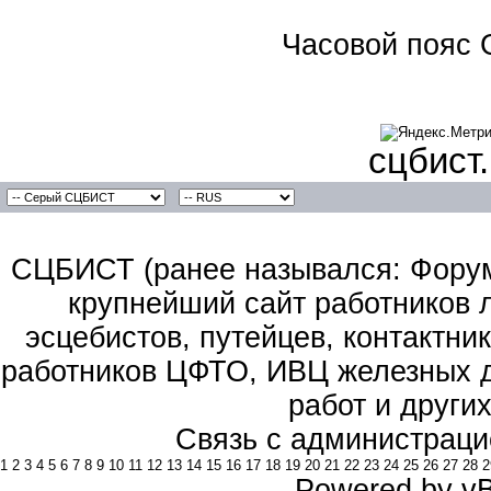
Часовой пояс 
сцбист
СЦБИСТ (ранее назывался: Форум 
крупнейший сайт работников 
эсцебистов, путейцев, контактник
работников ЦФТО, ИВЦ железных д
работ и други
Связь с администраци
1
2
3
4
5
6
7
8
9
10
11
12
13
14
15
16
17
18
19
20
21
22
23
24
25
26
27
28
2
Powered by vBu