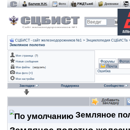
Балуев Н.Н.
Фото
РЖДТьюб
Дневники
СЦБИСТ - сайт железнодорожников №1
>
Энциклопедия СЦБИСТа
Земляное полотно
Моя страница
(
?
)
Форумы
Фотог
Новые сообщения
Почта
Мои файлы
(
загрузить
)
Ошибка
(
+
)
Мои фото
Мои настройки
Закладки
Поддержка
Сообщество
Земляное по