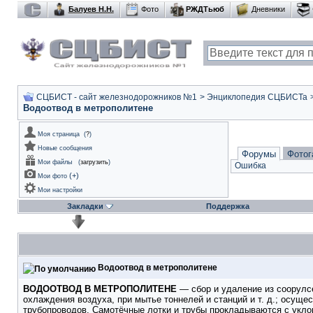
Балуев Н.Н.
Фото
РЖДТьюб
Дневники
СЦБИСТ - сайт железнодорожников №1
>
Энциклопедия СЦБИСТа
Водоотвод в метрополитене
Моя страница
(
?
)
Новые сообщения
Форумы
Фотог
Мои файлы
(
загрузить
)
Ошибка
(
+
)
Мои фото
Мои настройки
Закладки
Поддержка
Водоотвод в метрополитене
ВОДООТВОД В МЕТРОПОЛИТЕНЕ
— сбор и удаление из соорулсе
охлаждения воздуха, при мытье тоннелей и станций и т. д.; осущ
трубопроводов. Самотёчные лотки и трубы прокладываются с укло