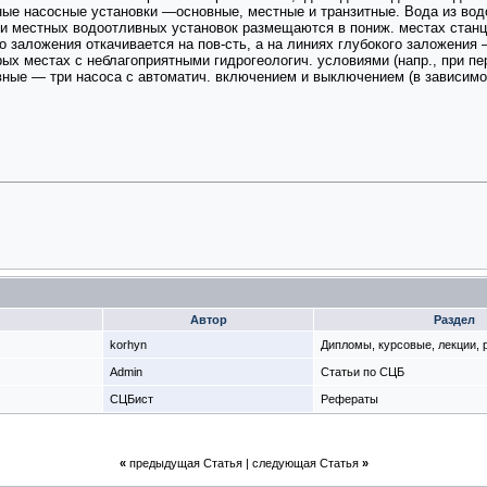
ые насосные установки —основные, местные и транзитные. Вода из вод
ки местных водоотливных установок размещаются в пониж. местах станц
 заложения откачивается на пов-сть, а на линиях глубокого заложения
х местах с неблагоприятными гидрогеологич. условиями (напр., при пер
ные — три насоса с автоматич. включением и выключением (в зависимос
Автор
Раздел
korhyn
Дипломы, курсовые, лекции,
Admin
Статьи по СЦБ
СЦБист
Рефераты
«
предыдущая Статья
|
следующая Статья
»