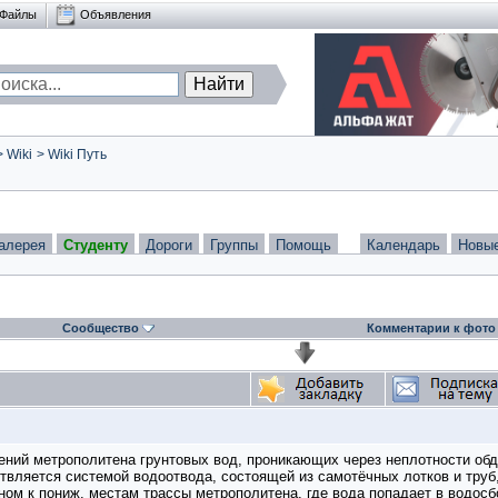
Файлы
Объявления
>
Wiki
>
Wiki Путь
алерея
Студенту
Дороги
Группы
Помощь
Календарь
Новы
Сообщество
Комментарии к фото
ний метрополитена грунтовых вод, проникающих через неплотности обд
ествляется системой водоотвода, состоящей из самотёчных лотков и тру
ном к пониж. местам трассы метрополитена, где вода попадает в водос