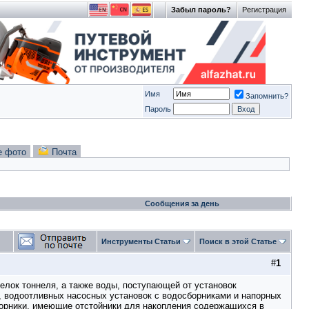
Забыл пароль?
Регистрация
Имя
Запомнить?
Пароль
е фото
Почта
Сообщения за день
Инструменты Статьи
Поиск в этой Статье
#
1
елок тоннеля, а также воды, поступающей от установок
б, водоотливных насосных установок с водосборниками и напорных
борники, имеющие отстойники для накопления содержащихся в