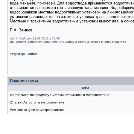
воде механич. примесей. Для водоотвода применяются водоотливн
откачивается насосами в гор. ливневую канализацию. Водосборни
водосборников местных водоотливных установок на линиях мелкого
установки размещаются на затяжных уклонах трассы или в некоторы
Местные и транзитные водоотливные установки имеют два, а основ
Г. А. Земцов.
Admin добавил 22.08.2011 в 20:49
Вы можете дополнить или изменить данную статью, нажав кнопку Редактор
Редакторы:
Admin
Похожие темы
Тема
Контрольная по предмету Система автоматики в метрополитене
[Статья] Автостоп в метрополитене
Рельсовые цепи на метрополитене