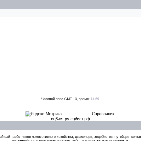
Часовой пояс GMT +3, время:
14:59
.
Справочник
сцбист.ру сцбист.рф
й сайт работников локомотивного хозяйства, движенцев, эсцебистов, путейцев, контак
дистанций погрузочно-разгрузочных работ и других железнодорожников.