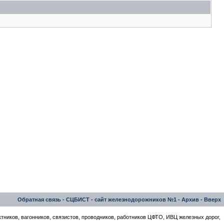
Обратная связь
-
СЦБИСТ - сайт железнодорожников №1
-
Архив
-
Вверх
тников, вагонников, связистов, проводников, работников ЦФТО, ИВЦ железных дорог,