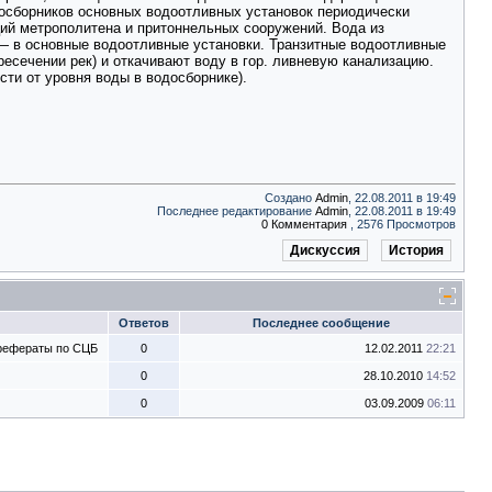
осборников основных водоотливных установок периодически
ий метрополитена и притоннельных сооружений. Вода из
 — в основные водоотливные установки. Транзитные водоотливные
есечении рек) и откачивают воду в гор. ливневую канализацию.
ти от уровня воды в водосборнике).
Создано
Admin
, 22.08.2011 в 19:49
Последнее редактирование
Admin
, 22.08.2011 в 19:49
0 Комментария
, 2576 Просмотров
Дискуссия
История
Ответов
Последнее сообщение
 рефераты по СЦБ
0
12.02.2011
22:21
0
28.10.2010
14:52
0
03.09.2009
06:11