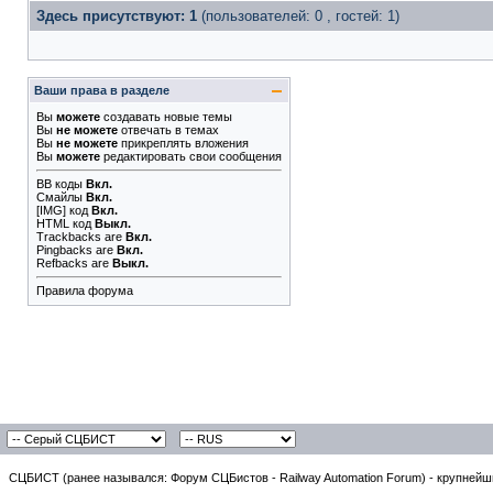
Здесь присутствуют: 1
(пользователей: 0 , гостей: 1)
Ваши права в разделе
Вы
можете
создавать новые темы
Вы
не можете
отвечать в темах
Вы
не можете
прикреплять вложения
Вы
можете
редактировать свои сообщения
BB коды
Вкл.
Смайлы
Вкл.
[IMG]
код
Вкл.
HTML код
Выкл.
Trackbacks
are
Вкл.
Pingbacks
are
Вкл.
Refbacks
are
Выкл.
Правила форума
СЦБИСТ (ранее назывался: Форум СЦБистов - Railway Automation Forum) - крупнейши