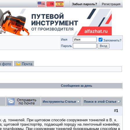
Забыл пароль?
Регистрация
Имя
Запомнить?
Пароль
е фото
Почта
Сообщения за день
Инструменты Статьи
Поиск в этой Статье
#
1
-д. тоннелей. При щитовом способе сооружения тоннелей в В. к.
а; щитовой транспортёр, подающий породу на ленточный конвейер;
ные платформы. При сооружении тоннелей буровзрывным способом в