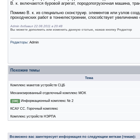
В. к. включаются буровой агрегат, породопогрузочная машина, тр
Помимо В. к. из специально сконструир. элементов или узлов соз
проходческих работ в тоннелестроении, способствует увеличению 
Admin добавил 22.08.2011 в 20:48
Вы можете дополнить или изменить данную статью, нажав кнопку Редактор
Редакторы:
Admin
Похожие темы
Тема
Комплекс макетов устройств СЦБ
Механизированный отделочный комплекс МОК
Информационный комплекс № 2
[ОМ]
КСАУ СС. Горочный комплекс
Комплекс устройств НЭРПА
Возможно вас заинтересует информация по следующим меткам (темам):