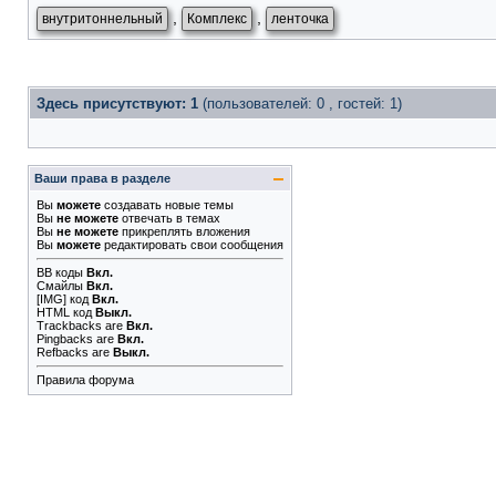
,
,
внутритоннельный
Комплекс
ленточка
Здесь присутствуют: 1
(пользователей: 0 , гостей: 1)
Ваши права в разделе
Вы
можете
создавать новые темы
Вы
не можете
отвечать в темах
Вы
не можете
прикреплять вложения
Вы
можете
редактировать свои сообщения
BB коды
Вкл.
Смайлы
Вкл.
[IMG]
код
Вкл.
HTML код
Выкл.
Trackbacks
are
Вкл.
Pingbacks
are
Вкл.
Refbacks
are
Выкл.
Правила форума