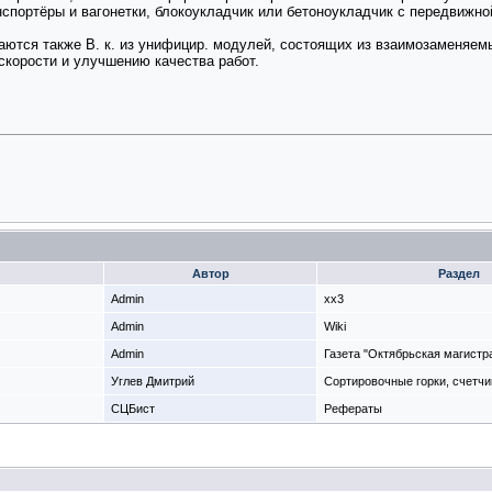
анспортёры и вагонетки, блокоукладчик или бетоноукладчик с передвижн
даются также В. к. из унифицир. модулей, состоящих из взаимозаменяем
скорости и улучшению качества работ.
Автор
Раздел
Admin
xx3
Admin
Wiki
Admin
Газета "Октябрьская магистр
Углев Дмитрий
Сортировочные горки, счетчи
СЦБист
Рефераты