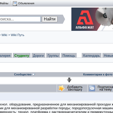
Файлы
Объявления
>
Wiki
>
Wiki Путь
алерея
Студенту
Дороги
Группы
Помощь
Календарь
Новы
Сообщество
Комментарии к фото
ол. оборудование, предназначенное для механизированной проходки ж.
ми для механизированной разработки породы; породопогрузочная машин
 поверхность; технол. платформа с растворонагнетателем и промежуточ