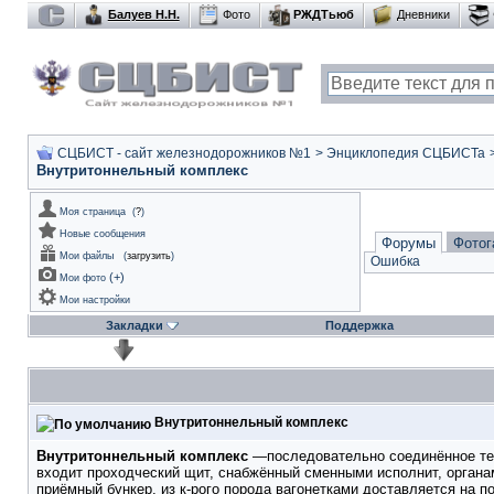
Балуев Н.Н.
Фото
РЖДТьюб
Дневники
СЦБИСТ - сайт железнодорожников №1
>
Энциклопедия СЦБИСТа
Внутритоннельный комплекс
Моя страница
(
?
)
Новые сообщения
Форумы
Фотог
Мои файлы
(
загрузить
)
Ошибка
(
+
)
Мои фото
Мои настройки
Закладки
Поддержка
Внутритоннельный комплекс
Внутритоннельный комплекс
—последовательно соединённое техн
входит проходческий щит, снабжённый сменными исполнит, органа
приёмный бункер, из к-рого порода вагонетками доставляется на