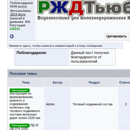
Поблагодарили
6048 раз(а)
Фотоальбомы:
2624 фото
Записей в
дневнике:
905
Репутация:
126141
Цитировать
Нажмите здесь, чтобы написать комментарий к этому сообщению
Поблагодарили:
Данный пост получил
благодарности от
пользователей
Похожие темы
Тема
Автор
Раздел
Ответ
=Инструкция=
Инструкция по
формированию,
ремонту и
содержанию
Admin
Тяговый подвижной состав
2
колесных пар
тягового подвижного
состава железных
дорог колеи 1520 мм
РД 32
=Инструкция=
ЦВ 074-2005