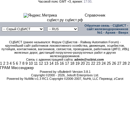
Часовой пояс GMT +3, время:
17:00
.
Справочник
сцбист.ру сцбист.рф
Обратная связь
-
СЦБИСТ -
сайт железнодорожников
№1
-
Архив
-
Вверх
СЦБИСТ (ранее назывался: Форум СЦБистов - Railway Automation Forum) -
крупнейший сайт работников локомотивного хозяйства, движенцев, эсцебистов,
путейцев, контактников, вагонников, связистов, проводников, работников ЦФТО, ИВЦ
железных дорог, дистанций погрузочно-разгрузочных работ и других
железнодорожников.
Связь с администрацией сайта:
admin@scbist.com
1
2
3
4
5
6
7
8
9
10
11
12
13
14
15
16
17
18
19
20
21
22
23
24
25
26
27
28
2
ГРАМ Мессенджер
Powered by vBulletin® Version 3.8.1
Copyright ©2000 - 2026, Jelsoft Enterprises Ltd.
Powered by NuWiki v1.3 RC1 Copyright ©2006-2007, NuHit, LLC Перевод: zCarot