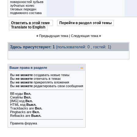
поверхностей зубьев
зубчатых колес
тяговых передач
подвижного состава
Ответить в этой теме
Перейти в раздел этой темы
Translate to English
«
Предыдущая тема
|
Следующая тема
»
Здесь присутствуют: 1
(пользователей: 0 , гостей: 1)
Ваши права в разделе
Вы
не можете
создавать новые темы
Вы
не можете
отвечать в темах
Вы
не можете
прикреплять вложения
Вы
не можете
редактировать свои сообщения
BB коды
Вкл.
Смайлы
Вкл.
[IMG]
код
Вкл.
HTML код
Выкл.
Trackbacks
are
Вкл.
Pingbacks
are
Вкл.
Refbacks
are
Выкл.
Правила форума