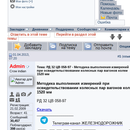
(
+
)
Мои фото
Помощь
Мои настройки
Календарь
Новые фото
Почта
Ошибка
Закладки
Дневники
Поддержка
Сообщество
Комментарии к
Ответить в этой теме
Перейти в раздел этой
темы
Опции
01.04.2013,
#
1
(
ссы
07:20
Admin
Тема:
РД 32 ЦВ 058-97 - Методика выполнения измерений
при освидетельствовании колесных пар вагонов колеи
Crow indian
1520 мм
Методика выполнения измерений при
освидетельствовании колесных пар вагонов кол
1520 мм
РД 32 ЦВ 058-97
Регистрация:
21.02.2009
Скачать
Возраст: 41
__________________
Сообщений:
30,457
Телеграм-канал ЖЕЛЕЗНОДОРОЖНИК
Поблагодарил:
398
раз(а)