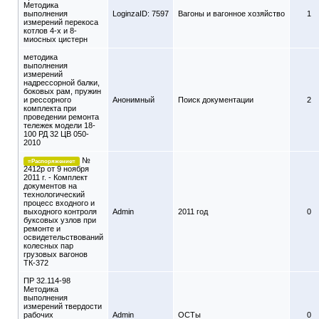
Методика
выполнения
LoginzaID: 7597
Вагоны и вагонное хозяйство
1
измерений перекоса
котлов 4-х и 8-
миосных цистерн
методика
выполнения
измерений
надрессорной балки,
боковых рам, пружин
и рессорного
Анонимный
Поиск документации
2
комплекта при
проведении ремонта
тележек модели 18-
100 РД 32 ЦВ 050-
2010
№
=Распоряжение=
2412р от 9 ноября
2011 г. - Комплект
документов на
технологический
процесс входного и
выходного контроля
Admin
2011 год
0
буксовых узлов при
ремонте и
освидетельствований
колесных пар
грузовых вагонов
ТК-372
ПР 32.114-98
Методика
выполнения
измерений твердости
рабочих
Admin
ОСТы
0