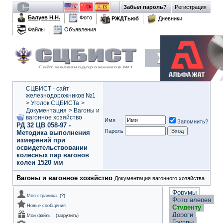
Забыл пароль?
Регистрация
Балуев Н.Н.
Фото
РЖДТьюб
Дневники
Файлы
Объявления
СЦБИСТ - сайт
железнодорожников №1
>
Уголок СЦБИСТа
>
Документация
>
Вагоны и
вагонное хозяйство
Имя
Запомнить?
РД 32 ЦВ 058-97 -
Пароль
Методика выполнения
измерений при
освидетельствовании
колесных пар вагонов
колеи 1520 мм
Вагоны и вагонное хозяйство
Документация вагонного хозяйства
Форумы
Моя страница
(
?
)
Фотогалерея
Новые сообщения
Студенту
Дороги
Мои файлы
(
загрузить
)
Группы