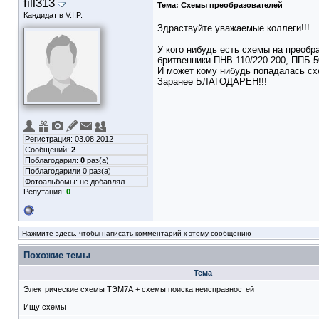
fill313
Тема:
Схемы преобразователей
Кандидат в V.I.P.
Здраствуйте уважаемые коллеги!!!
У кого нибудь есть схемы на преоб
бритвенники ПНВ 110/220-200, ППБ 5
И может кому нибудь попадалась схе
Заранее БЛАГОДАРЕН!!!
Регистрация: 03.08.2012
Сообщений:
2
Поблагодарил:
0
раз(а)
Поблагодарили 0 раз(а)
Фотоальбомы:
не добавлял
Репутация:
0
Нажмите здесь, чтобы написать комментарий к этому сообщению
Похожие темы
Тема
Электрические схемы ТЭМ7А + схемы поиска неисправностей
Ищу схемы