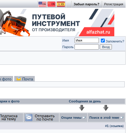
Забыл пароль?
Регистрация
Имя
Запомнить?
Пароль
е фото
Почта
арии к фото
Сообщения за день
Опции темы
Поиск в этой теме
#
1
(
ссылка
)