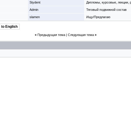
Stydent
Дипломы, курсовые, лекции,
Admin
Тяговый подвижной состав
slamen
Ищу/Предлагаю
 to English
«
Предыдущая тема
|
Следующая тема
»