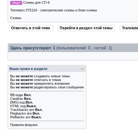
Схемы для СП-6
=Ищу=
Тепловоз 2ТЕ116 - электрические схемы и блок-схемы
Схемы
Ответить в этой теме
Перейти в раздел этой темы
Translate
Здесь присутствуют: 1
(пользователей: 0 , гостей: 1)
Ваши права в разделе
Вы
не можете
создавать новые темы
Вы
не можете
отвечать в темах
Вы
не можете
прикреплять вложения
Вы
не можете
редактировать свои сообщения
BB коды
Вкл.
Смайлы
Вкл.
[IMG]
код
Вкл.
HTML код
Выкл.
Trackbacks
are
Вкл.
Pingbacks
are
Вкл.
Refbacks
are
Выкл.
Правила форума