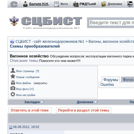
Балуев Н.Н.
Фото
РЖДТьюб
Дневники
СЦБИСТ - сайт железнодорожников №1
>
Вагоны, вагонное хозяйст
Схемы преобразователей
Вагонное хозяйство
Обсуждение вопросов эксплуатации вагонного парка и
Описание темы:
Помогите кто чем может!!!!
Моя страница
(
?
)
Новые сообщения
Форумы
Фотог
Мои файлы
(
загрузить
)
Ошибка
(
+
)
Мои фото
Мои настройки
Закладки
Дневники
По
Ответить в этой теме
Перейти в раздел этой темы
06.08.2012, 18:52