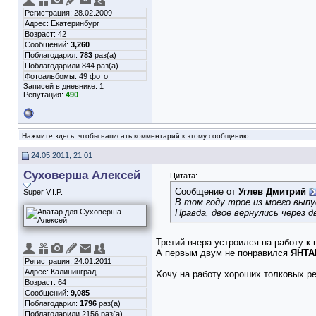
Регистрация: 28.02.2009
Адрес: Екатеринбург
Возраст: 42
Сообщений:
3,260
Поблагодарил:
783
раз(а)
Поблагодарили 844 раз(а)
Фотоальбомы:
49 фото
Записей в дневнике:
1
Репутация:
490
Нажмите здесь, чтобы написать комментарий к этому сообщению
24.05.2011, 21:01
Суховерша Алексей
Цитата:
Сообщение от
Углев Дмитрий
Super V.I.P.
В том году трое из моего выпус
Правда, двое вернулись через 
Третий вчера устроился на работу к
А первым двум не понравился
ЯНТ
Регистрация: 24.01.2011
Адрес: Калининград
Хочу на работу хороших толковых ре
Возраст: 64
Сообщений:
9,085
Поблагодарил:
1796
раз(а)
Поблагодарили 2156 раз(а)