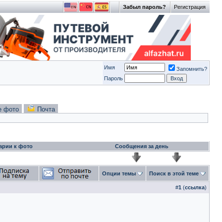
Забыл пароль?
Регистрация
Имя
Запомнить?
Пароль
е фото
Почта
арии к фото
Сообщения за день
Опции темы
Поиск в этой теме
#
1
(
ссылка
)