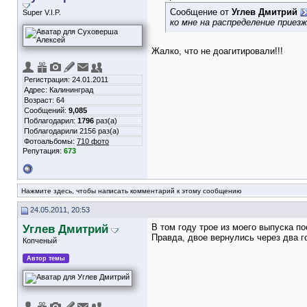
Сообщение от
Углев Дмитрий
Super V.I.P.
ко мне на распределение приез
Жалко, что не доагитировали!!!
Регистрация: 24.01.2011
Адрес: Калининград
Возраст: 64
Сообщений:
9,085
Поблагодарил:
1796
раз(а)
Поблагодарили 2156 раз(а)
Фотоальбомы:
710 фото
Репутация:
673
Нажмите здесь, чтобы написать комментарий к этому сообщению
24.05.2011, 20:53
Углев Дмитрий
В том году трое из моего выпуска п
Правда, двое вернулись через два г
Копченый
Автор темы