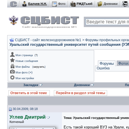
Балуев Н.Н.
Фото
РЖДТьюб
Дневники
СЦБИСТ - сайт железнодорожников №1
>
Форумы профильных орга
Уральский государственный университет путей сообщения (У
Моя страница
(
?
)
Новые сообщения
Форумы
Фотог
Мои файлы
(
загрузить
)
Ошибка
(
+
)
Мои фото
Мои настройки
Закладки
Дневники
По
Ответить в этой теме
Перейти в раздел этой темы
30.04.2009, 08:18
Углев Дмитрий
Тема:
Уральский государственный унив
Копченый
Есть такой хороший ВУЗ на Урале,