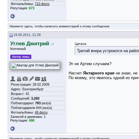
Фотоальбомы:
710 фото
Репутация:
673
Нажмите здесь, чтобы написать комментарий к этому сообщению
24.05.2011, 21:28
Углев Дмитрий
Цитата:
Копченый
Третий вчера устроился на работ
Автор темы
Эт не Артем случаем?
Насчет
Янтарного края
не знаю, не
По моему, это явилось одной из при
Регистрация: 28.02.2009
Адрес: Екатеринбург
Возраст: 42
Сообщений:
3,260
Поблагодарил:
783
раз(а)
Поблагодарили 844 раз(а)
Фотоальбомы:
49 фото
Записей в дневнике:
1
Репутация:
490
Нажмите здесь, чтобы написать комментарий к этому сообщению