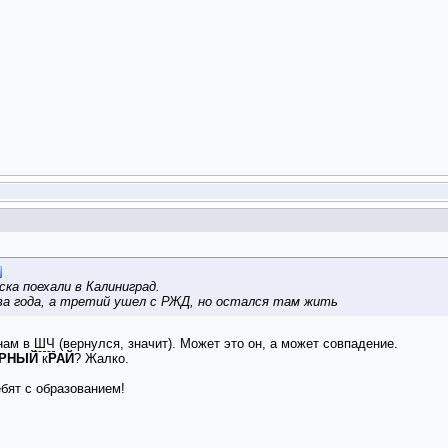
ка поехали в Калиниград.
два года, а третий ушел с РЖД, но остался там жить
 нам в
ШЧ
(вернулся, значит). Может это он, а может совпадение.
АРНЫЙ
к
РАЙ
? Жалко.
бят с образованием!