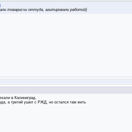
жали товарисчи оттуда, агитировали работой)
оехали в Калиниград.
ода, а третий ушел с РЖД, но остался там жить