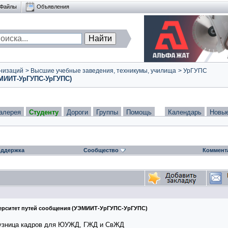
Файлы
Объявления
низаций
>
Высшие учебные заведения, техникумы, училища
>
УрГУПС
ЭМИИТ-УрГУПС-УрГУПС)
алерея
Студенту
Дороги
Группы
Помощь
Календарь
Новы
ддержка
Сообщество
Коммент
ерситет путей сообщения (УЭМИИТ-УрГУПС-УрГУПС)
 кузница кадров для ЮУЖД, ГЖД и СвЖД