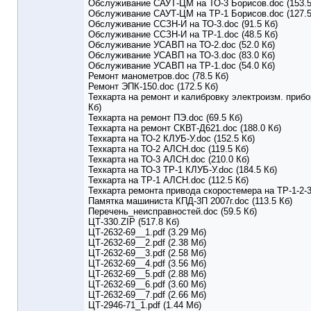
Обслуживание САУТ-ЦМ на ТО-3 Борисов.doc (153.5
Обслуживание САУТ-ЦМ на ТР-1 Борисов.doc (127.5
Обслуживание ССЗН-И на ТО-3.doc (91.5 Кб)
Обслуживание ССЗН-И на ТР-1.doc (48.5 Кб)
Обслуживание УСАВП на ТО-2.doc (52.0 Кб)
Обслуживание УСАВП на ТО-3.doc (83.0 Кб)
Обслуживание УСАВП на ТР-1.doc (54.0 Кб)
Ремонт манометров.doc (78.5 Кб)
Ремонт ЭПК-150.doc (172.5 Кб)
Техкарта на ремонт и калибровку электроизм. прибо
Кб)
Техкарта на ремонт ПЭ.doc (69.5 Кб)
Техкарта на ремонт СКВТ-Д621.doc (188.0 Кб)
Техкарта на ТО-2 КЛУБ-У.doc (152.5 Кб)
Техкарта на ТО-2 АЛСН.doc (119.5 Кб)
Техкарта на ТО-3 АЛСН.doc (210.0 Кб)
Техкарта на ТО-3 ТР-1 КЛУБ-У.doc (184.5 Кб)
Техкарта на ТР-1 АЛСН.doc (112.5 Кб)
Техкарта ремонта привода скоростемера на ТР-1-2-3.
Памятка машиниста КПД-3П 2007г.doc (113.5 Кб)
Перечень_неисправностей.doc (59.5 Кб)
ЦТ-330.ZIP (517.8 Кб)
ЦТ-2632-69__1.pdf (3.29 Мб)
ЦТ-2632-69__2.pdf (2.38 Мб)
ЦТ-2632-69__3.pdf (2.58 Мб)
ЦТ-2632-69__4.pdf (3.56 Мб)
ЦТ-2632-69__5.pdf (2.88 Мб)
ЦТ-2632-69__6.pdf (3.60 Мб)
ЦТ-2632-69__7.pdf (2.66 Мб)
ЦТ-2946-71_1.pdf (1.44 Мб)