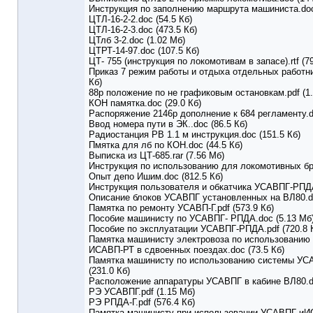
Инструкция по заполнению маршрута машиниста.doc 
ЦТЛ-16-2-2.doc (54.5 Кб)
ЦТЛ-16-2-3.doc (473.5 Кб)
ЦТлб 3-2.doc (1.02 Мб)
ЦТРТ-14-97.doc (107.5 Кб)
ЦТ- 755 (инструкция по локомотивам в запасе).rtf (79
Приказ 7 режим работы и отдыха отдельных работни
Кб)
88р положение по не графиковым остановкам.pdf (1
КОН памятка.doc (29.0 Кб)
Распоряжение 2146р дополнение к 684 регламенту.do
Ввод номера пути в ЭК..doc (86.5 Кб)
Радиостанция РВ 1.1 м инструкция.doc (151.5 Кб)
Пмятка для лб по КОН.doc (44.5 Кб)
Выписка из ЦТ-685.rar (7.56 Мб)
Инструкция по использованию для локомотивных б
Опыт депо Ишим.doc (812.5 Кб)
Инструкция пользователя и обкатчика УСАВПГ-РПДА
Описание блоков УСАВПГ установленных на ВЛ80.do
Памятка по ремонту УСАВП-Г.pdf (573.9 Кб)
Пособие машинисту по УСАВПГ- РПДА.doc (5.13 Мб
Пособие по эксплуатации УСАВПГ-РПДА.pdf (720.8 
Памятка машинисту электровоза по использованию
ИСАВП-РТ в сдвоенных поездах.doc (73.5 Кб)
Памятка машинисту по использованию системы УС
(231.0 Кб)
Расположение аппаратуры УСАВПГ в кабине ВЛ80.do
РЭ УСАВПГ.pdf (1.15 Мб)
РЭ РПДА-Г.pdf (576.4 Кб)
Памятка машинисту при использовании УСАВПГ иИ