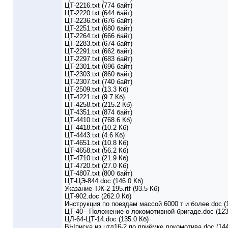
ЦТ-2216.txt (774 байт)
ЦТ-2220.txt (644 байт)
ЦТ-2236.txt (676 байт)
ЦТ-2251.txt (680 байт)
ЦТ-2264.txt (666 байт)
ЦТ-2283.txt (674 байт)
ЦТ-2291.txt (662 байт)
ЦТ-2297.txt (683 байт)
ЦТ-2301.txt (696 байт)
ЦТ-2303.txt (860 байт)
ЦТ-2307.txt (740 байт)
ЦТ-2509.txt (13.3 Кб)
ЦТ-4221.txt (9.7 Кб)
ЦТ-4258.txt (215.2 Кб)
ЦТ-4351.txt (874 байт)
ЦТ-4410.txt (768.6 Кб)
ЦТ-4418.txt (10.2 Кб)
ЦТ-4443.txt (4.6 Кб)
ЦТ-4651.txt (10.8 Кб)
ЦТ-4658.txt (56.2 Кб)
ЦТ-4710.txt (21.9 Кб)
ЦТ-4720.txt (27.0 Кб)
ЦТ-4807.txt (800 байт)
ЦТ-ЦЭ-844.doc (146.0 Кб)
Указание ТЖ-2 195.rtf (93.5 Кб)
ЦТ-902.doc (262.0 Кб)
Инструкция по поездам массой 6000 т и более.doc (1
ЦТ-40 - Положение о локомотивной бригаде.doc (123
ЦЛ-64-ЦТ-14.doc (135.0 Кб)
ВЫписка из цтл16-2 по приёмке локомотива.doc (144