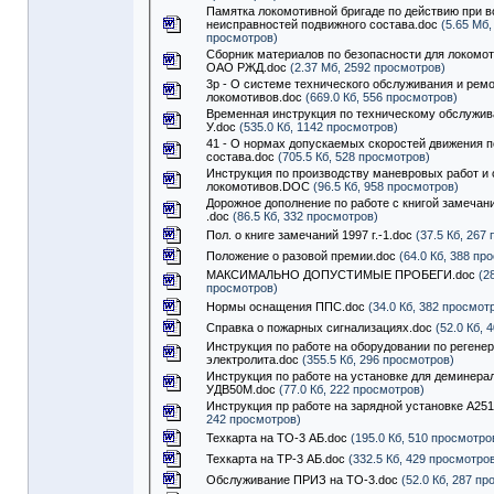
Памятка локомотивной бригаде по действию при 
неисправностей подвижного состава.doc
(5.65 Мб,
просмотров)
Сборник материалов по безопасности для локомо
ОАО РЖД.doc
(2.37 Мб, 2592 просмотров)
3р - О системе технического обслуживания и рем
локомотивов.doc
(669.0 Кб, 556 просмотров)
Временная инструкция по техническому обслужи
У.doc
(535.0 Кб, 1142 просмотров)
41 - О нормах допускаемых скоростей движения 
состава.doc
(705.5 Кб, 528 просмотров)
Инструкция по производству маневровых работ и
локомотивов.DOC
(96.5 Кб, 958 просмотров)
Дорожное дополнение по работе с книгой замеча
.doc
(86.5 Кб, 332 просмотров)
Пол. о книге замечаний 1997 г.-1.doc
(37.5 Кб, 267
Положение о разовой премии.doc
(64.0 Кб, 388 пр
МАКСИМАЛЬНО ДОПУСТИМЫЕ ПРОБЕГИ.doc
(28
просмотров)
Нормы оснащения ППС.doc
(34.0 Кб, 382 просмот
Справка о пожарных сигнализациях.doc
(52.0 Кб, 
Инструкция по работе на оборудовании по регене
электролита.doc
(355.5 Кб, 296 просмотров)
Инструкция по работе на установке для деминера
УДВ50М.doc
(77.0 Кб, 222 просмотров)
Инструкция пр работе на зарядной установке А25
242 просмотров)
Техкарта на ТО-3 АБ.doc
(195.0 Кб, 510 просмотро
Техкарта на ТР-3 АБ.doc
(332.5 Кб, 429 просмотро
Обслуживание ПРИЗ на ТО-3.doc
(52.0 Кб, 287 пр