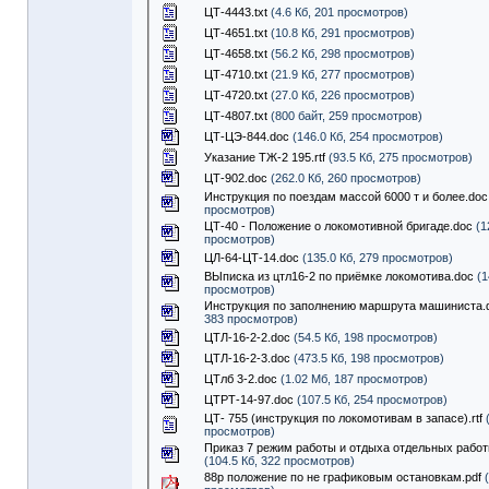
ЦТ-4443.txt
(4.6 Кб, 201 просмотров)
ЦТ-4651.txt
(10.8 Кб, 291 просмотров)
ЦТ-4658.txt
(56.2 Кб, 298 просмотров)
ЦТ-4710.txt
(21.9 Кб, 277 просмотров)
ЦТ-4720.txt
(27.0 Кб, 226 просмотров)
ЦТ-4807.txt
(800 байт, 259 просмотров)
ЦТ-ЦЭ-844.doc
(146.0 Кб, 254 просмотров)
Указание ТЖ-2 195.rtf
(93.5 Кб, 275 просмотров)
ЦТ-902.doc
(262.0 Кб, 260 просмотров)
Инструкция по поездам массой 6000 т и более.doc
просмотров)
ЦТ-40 - Положение о локомотивной бригаде.doc
(1
просмотров)
ЦЛ-64-ЦТ-14.doc
(135.0 Кб, 279 просмотров)
ВЫписка из цтл16-2 по приёмке локомотива.doc
(1
просмотров)
Инструкция по заполнению маршрута машиниста.
383 просмотров)
ЦТЛ-16-2-2.doc
(54.5 Кб, 198 просмотров)
ЦТЛ-16-2-3.doc
(473.5 Кб, 198 просмотров)
ЦТлб 3-2.doc
(1.02 Мб, 187 просмотров)
ЦТРТ-14-97.doc
(107.5 Кб, 254 просмотров)
ЦТ- 755 (инструкция по локомотивам в запасе).rtf
(
просмотров)
Приказ 7 режим работы и отдыха отдельных работ
(104.5 Кб, 322 просмотров)
88р положение по не графиковым остановкам.pdf
(