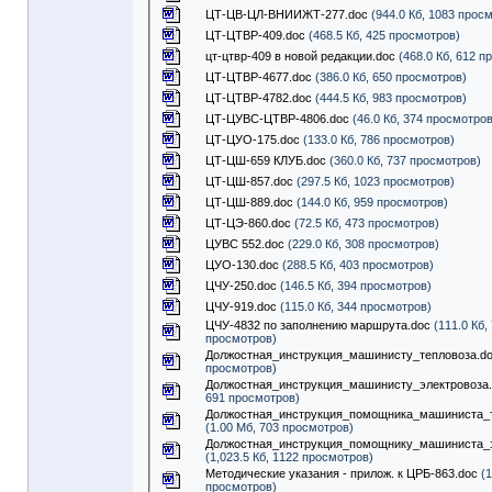
ЦТ-ЦВ-ЦЛ-ВНИИЖТ-277.doc
(944.0 Кб, 1083 прос
ЦТ-ЦТВР-409.doc
(468.5 Кб, 425 просмотров)
цт-цтвр-409 в новой редакции.doc
(468.0 Кб, 612 п
ЦТ-ЦТВР-4677.doc
(386.0 Кб, 650 просмотров)
ЦТ-ЦТВР-4782.doc
(444.5 Кб, 983 просмотров)
ЦТ-ЦУВС-ЦТВР-4806.doc
(46.0 Кб, 374 просмотров
ЦТ-ЦУО-175.doc
(133.0 Кб, 786 просмотров)
ЦТ-ЦШ-659 КЛУБ.doc
(360.0 Кб, 737 просмотров)
ЦТ-ЦШ-857.doc
(297.5 Кб, 1023 просмотров)
ЦТ-ЦШ-889.doc
(144.0 Кб, 959 просмотров)
ЦТ-ЦЭ-860.doc
(72.5 Кб, 473 просмотров)
ЦУВС 552.doc
(229.0 Кб, 308 просмотров)
ЦУО-130.doc
(288.5 Кб, 403 просмотров)
ЦЧУ-250.doc
(146.5 Кб, 394 просмотров)
ЦЧУ-919.doc
(115.0 Кб, 344 просмотров)
ЦЧУ-4832 по заполнению маршрута.doc
(111.0 Кб,
просмотров)
Должостная_инструкция_машинисту_тепловоза.d
просмотров)
Должостная_инструкция_машинисту_электровоза
691 просмотров)
Должостная_инструкция_помощника_машиниста_т
(1.00 Мб, 703 просмотров)
Должостная_инструкция_помощнику_машиниста_э
(1,023.5 Кб, 1122 просмотров)
Методические указания - прилож. к ЦРБ-863.doc
(1
просмотров)