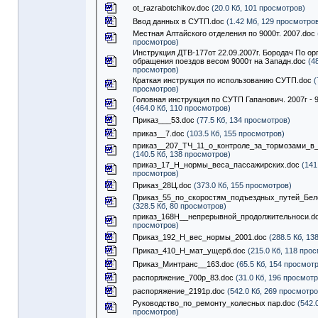
ot_razrabotchikov.doc
(20.0 Кб, 101 просмотров)
Ввод данных в СУТП.doc
(1.42 Мб, 129 просмотро
Местная Алтайского отделения по 9000т. 2007.doc
просмотров)
Инструкция ДТВ-177от 22.09.2007г. Бородач По ор
обращения поездов весом 9000т на Западн.doc
(48
просмотров)
Краткая инструкция по использованию СУТП.doc
(
просмотров)
Головная инструкция по СУТП Гапанович. 2007г - 
(464.0 Кб, 110 просмотров)
Приказ___53.doc
(77.5 Кб, 134 просмотров)
приказ__7.doc
(103.5 Кб, 155 просмотров)
приказ__207_ТЧ_11_о_контроле_за_тормозами_в_
(140.5 Кб, 138 просмотров)
приказ_17_Н_нормы_веса_пассажирских.doc
(141
просмотров)
Приказ_28Ц.doc
(373.0 Кб, 155 просмотров)
Приказ_55_по_скоростям_подъездных_путей_Бело
(328.5 Кб, 80 просмотров)
приказ_168Н__непрерывной_продолжительноси.d
просмотров)
Приказ_192_Н_вес_нормы_2001.doc
(288.5 Кб, 13
Приказ_410_Н_мат_ущерб.doc
(215.0 Кб, 118 про
Приказ_Минтранс__163.doc
(65.5 Кб, 154 просмот
распоряжение_700р_83.doc
(31.0 Кб, 196 просмот
распоряжение_2191р.doc
(542.0 Кб, 269 просмотро
Руководство_по_ремонту_колесных пар.doc
(542.0
просмотров)