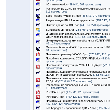
просмотров)
КОН памятка.doc
(29.0 Кб, 307 просмотров)
Распоряжение 2146р дополнение к 684 регламенту
319 просмотров)
Ввод номера пути в ЭК..doc
(86.5 Кб, 272 просмот
Радиостанция РВ 1.1 м инструкция.doc
(151.5 Кб, 
Пмятка для лб по КОН.doc
(44.5 Кб, 270 просмотро
Выписка из ЦТ-685.rar
(7.56 Мб, 171 просмотров)
Инструкция по использованию для локомотивных 
Опыт депо Ишим.doc
(812.5 Кб, 168 просмотров)
Инструкция пользователя и обкатчика УСАВПГ-Р
Кб, 103 просмотров)
Описание блоков УСАВПГ установленных на ВЛ80
109 просмотров)
Памятка по ремонту УСАВП-Г.pdf
(573.9 Кб, 110 п
Пособие машинисту по УСАВПГ- РПДА.doc
(5.13 М
просмотров)
Пособие по эксплуатации УСАВПГ-РПДА.pdf
(720.8
просмотров)
Памятка машинисту электровоза по использован
ИСАВП-РТ в сдвоенных поездах.doc
(73.5 Кб, 113
Памятка машинисту по использованию системы 
РПДА.pdf
(231.0 Кб, 120 просмотров)
Расположение аппаратуры УСАВПГ в кабине ВЛ80
110 просмотров)
РЭ УСАВПГ.pdf
(1.15 Мб, 126 просмотров)
РЭ РПДА-Г.pdf
(576.4 Кб, 119 просмотров)
Памятка машинисту при использовании УСАВПГ 
(550.5 Кб, 123 просмотров)
Тел Бородача к дополнению ДТВ-77.doc
(52.5 Кб, 