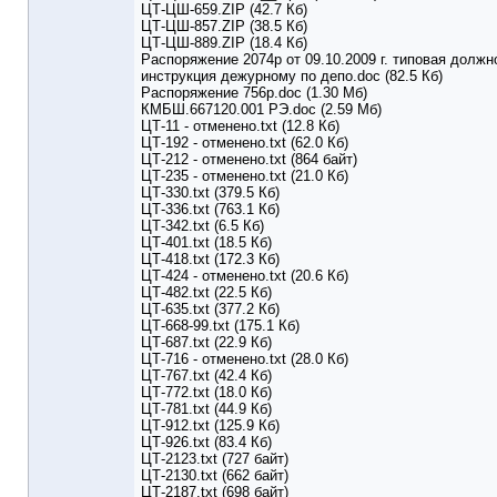
ЦТ-ЦШ-659.ZIP (42.7 Кб)
ЦТ-ЦШ-857.ZIP (38.5 Кб)
ЦТ-ЦШ-889.ZIP (18.4 Кб)
Распоряжение 2074р от 09.10.2009 г. типовая должн
инструкция дежурному по депо.doc (82.5 Кб)
Распоряжение 756р.doc (1.30 Мб)
КМБШ.667120.001 РЭ.doc (2.59 Мб)
ЦТ-11 - отменено.txt (12.8 Кб)
ЦТ-192 - отменено.txt (62.0 Кб)
ЦТ-212 - отменено.txt (864 байт)
ЦТ-235 - отменено.txt (21.0 Кб)
ЦТ-330.txt (379.5 Кб)
ЦТ-336.txt (763.1 Кб)
ЦТ-342.txt (6.5 Кб)
ЦТ-401.txt (18.5 Кб)
ЦТ-418.txt (172.3 Кб)
ЦТ-424 - отменено.txt (20.6 Кб)
ЦТ-482.txt (22.5 Кб)
ЦТ-635.txt (377.2 Кб)
ЦТ-668-99.txt (175.1 Кб)
ЦТ-687.txt (22.9 Кб)
ЦТ-716 - отменено.txt (28.0 Кб)
ЦТ-767.txt (42.4 Кб)
ЦТ-772.txt (18.0 Кб)
ЦТ-781.txt (44.9 Кб)
ЦТ-912.txt (125.9 Кб)
ЦТ-926.txt (83.4 Кб)
ЦТ-2123.txt (727 байт)
ЦТ-2130.txt (662 байт)
ЦТ-2187.txt (698 байт)