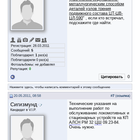
металлургическим способом
деталей узлов трения
подвижного состава ЦТ-ЦВ-
ЦЛ-590
" , если кто встречал,
подскажите где найти.
Регистрация: 28.03.2011
Сообщений:
5
Поблагодарил:
1
раз(а)
Поблагодарили 0 раз(а)
Фотоальбомы:
не добавлял
Репутация:
0
0
Цитировать
Нажмите здесь, чтобы написать комментарий к этому сообщению
20.05.2011, 08:58
#
7
(
ссылка
)
Сигизмунд
Технические указания на
выполнение работ по
Кандидат в V.I.P.
обслуживанию локомотивных и
стационарных устройств на КП
АЛСН
РМ 32
ЦШ
09.23-84.
Очень нужно.