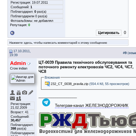
Регистрация: 19.07.2011
Сообщений:
1
Поблагодарил:
0
раз(а)
Поблагодарили 0 раз(а)
Фотоальбомы:
не добавлял
Репутация:
0
0
Цитировать
Нажмите здесь, чтобы написать комментарий к этому сообщению
17.10.2011,
#
9
(
ссы
19:39
Admin
ЦТ-0039 Правила технічного обслуговування та
поточного ремонту електровозів ЧС2, ЧС4, ЧС7,
Crow indian
ЧС8
Вложения
232_CT_0038_pravila.zip
(554.4 Кб, 55 просмотров)
__________________
Регистрация:
Телеграм-канал ЖЕЛЕЗНОДОРОЖНИК
21.02.2009
Возраст: 41
Сообщений:
30,457
Поблагодарил:
398
раз(а)
Поблагодарили