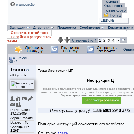
Помощь
Мои настройки
Календарь
Новые фото
Почта
Ошибка
Закладки
Дневники
Поддержка
Сообщество
Комментарии к
Ответить в этой теме
Перейти в раздел этой
Страница 1 из 4
1
2
3
4
>
темы
Опции
01.06.2010,
08:42
Толян
Тема:
Инструкции ЦТ
Создатель
Инструкции ЦТ
Уважаемые пользователи! Убедительная просьба зарегистри
сайте, если вы еще этого не сделали. Регистрация - быстрый и
Зарегистрировавшись, вы поможете развитию с
Регистрация:
Помощь сайту (сбер):
5336 6901 2940 3772
19.12.2009
Адрес: Россия
Возраст: 45
Подборка инструкций локомотивного хозяйства
Сообщений:
1,267
См. также
здесь