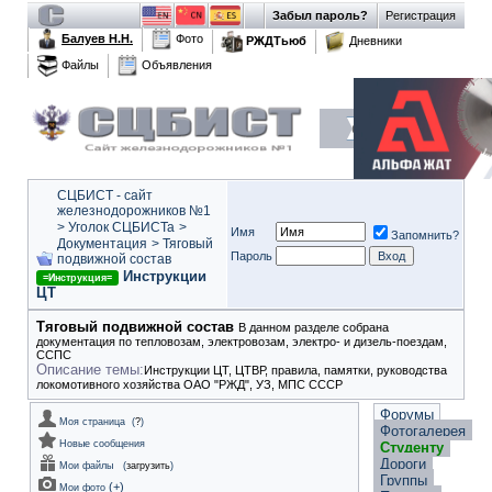
Забыл пароль?
Регистрация
Балуев Н.Н.
Фото
РЖДТьюб
Дневники
Файлы
Объявления
СЦБИСТ - сайт
железнодорожников №1
>
Уголок СЦБИСТа
>
Имя
Запомнить?
Документация
>
Тяговый
Пароль
подвижной состав
Инструкции
=Инструкция=
ЦТ
Тяговый подвижной состав
В данном разделе собрана
документация по тепловозам, электровозам, электро- и дизель-поездам,
ССПС
Описание темы:
Инструкции ЦТ, ЦТВР, правила, памятки, руководства
локомотивного хозяйства ОАО "РЖД", УЗ, МПС СССР
Форумы
Моя страница
(
?
)
Фотогалерея
Новые сообщения
Студенту
Дороги
Мои файлы
(
загрузить
)
Группы
(
+
)
Мои фото