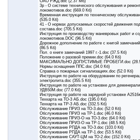
ОАО РЖД.doc (2.37 Мб)
3р - О системе технического обслуживания и ремон
локомотивов.doc (669.0 Кб)
Временная инструкция по техническому обслужива
(535.0 Кб)
41 - О нормах допускаемых скоростей движения по
состава.doc (705.5 Кб)
Инструкция по производству маневровых работ и с
локомотивов.DOC (96.5 Кб)
Дорожное дополнение по работе с книгой замечаний
(86.5 Кб)
Пол. о книге замечаний 1997 г.-1.doc (37.5 Кб)
Положение о разовой премии.doc (64.0 Кб)
МАКСИМАЛЬНО ДОПУСТИМЫЕ ПРОБЕГИ.doc (28.5
Нормы оснащения ППС.doc (34.0 Кб)
Справка о пожарных сигнализациях.doc (52.0 Кб)
Инструкция по работе на оборудовании по регенера
электролита.doc (355.5 Кб)
Инструкция по работе на установке для деминерал
УДВ50М.doc (77.0 Кб)
Инструкция пр работе на зарядной установке А2516м
Техкарта на ТО-3 АБ.doc (195.0 Кб)
Техкарта на ТР-3 АБ.doc (332.5 Кб)
Обслуживание ПРИЗ на ТО-3.doc (52.0 Кб)
Обслуживание ПРИЗ на ТР-1.doc (46.0 Кб)
Обслуживание ПРИЗ-О на ТО-3.doc (64.0 Кб)
Обслуживание ПРИЗ-О на ТР-1.doc (48.5 Кб)
Обслуживание РПДА на ТО-3.doc (103.0 Кб)
Обслуживание РПДА на ТР-1.doc (53.5 Кб)
Обслуживание САУТ-ЦМ на ТО-2.doc (152.0 Кб)