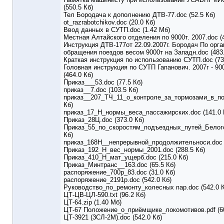
(550.5 Кб)
Тел Бородача к дополнению ДТВ-77.doc (52.5 Кб)
ot_razrabotchikov.doc (20.0 Кб)
Ввод данных в СУТП.doc (1.42 Мб)
Местная Алтайского отделения по 9000т. 2007.doc (4
Инструкция ДТВ-177от 22.09.2007г. Бородач По орг
обращения поездов весом 9000т на Западн.doc (483.
Краткая инструкция по использованию СУТП.doc (73
Головная инструкция по СУТП Гапанович. 2007г - 90
(464.0 Кб)
Приказ___53.doc (77.5 Кб)
приказ__7.doc (103.5 Кб)
приказ__207_ТЧ_11_о_контроле_за_тормозами_в_пое
Кб)
приказ_17_Н_нормы_веса_пассажирских.doc (141.0 
Приказ_28Ц.doc (373.0 Кб)
Приказ_55_по_скоростям_подъездных_путей_Белогор
Кб)
приказ_168Н__непрерывной_продолжительноси.doc (
Приказ_192_Н_вес_нормы_2001.doc (288.5 Кб)
Приказ_410_Н_мат_ущерб.doc (215.0 Кб)
Приказ_Минтранс__163.doc (65.5 Кб)
распоряжение_700р_83.doc (31.0 Кб)
распоряжение_2191р.doc (542.0 Кб)
Руководство_по_ремонту_колесных пар.doc (542.0 К
ЦТ-ЦВ-ЦЛ-590.txt (96.2 Кб)
ЦТ-64.zip (1.40 Мб)
ЦТ-67 Положение_о_приёмщике_локомотивов.pdf (60
ЦТ-3921 (3СЛ-2М).doc (542.0 Кб)