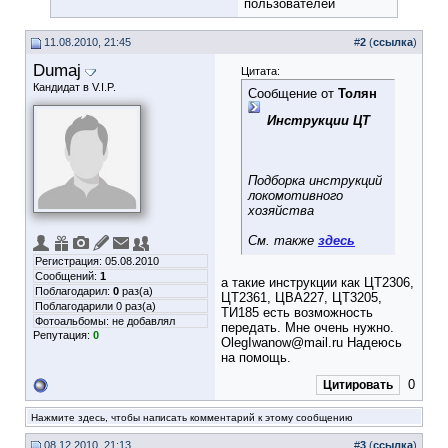
пользователей
11.08.2010, 21:45
#
2
(
ссылка
)
Dumaj
Цитата:
Кандидат в V.I.P.
Сообщение от
Толян
Инструкции ЦТ
Подборка инструкций
локомотивного
хозяйства
См. также
здесь
Регистрация: 05.08.2010
Сообщений:
1
а такие инструкции как ЦТ2306,
Поблагодарил:
0
раз(а)
ЦТ2361, ЦВА227, ЦТ3205,
Поблагодарили 0 раз(а)
ТИ185 есть возможность
Фотоальбомы:
не добавлял
передать. Мне очень нужно.
Репутация:
0
OlegIwanow@mail.ru
Надеюсь
на помощь.
0
Цитировать
Нажмите здесь, чтобы написать комментарий к этому сообщению
08.12.2010, 21:13
#
3
(
ссылка
)