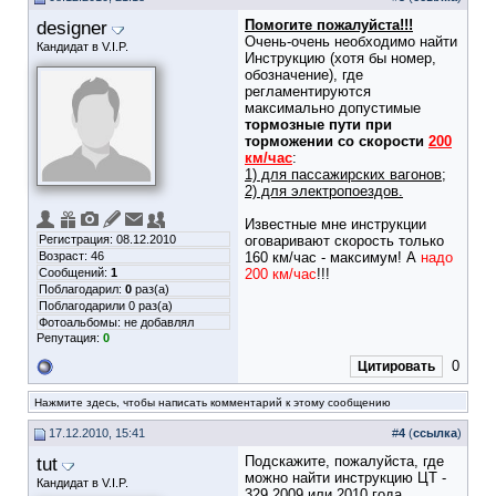
designer
Помогите пожалуйста!!!
Очень-очень необходимо найти
Кандидат в V.I.P.
Инструкцию (хотя бы номер,
обозначение), где
регламентируются
максимально допустимые
тормозные пути при
торможении со скорости
200
км/час
:
1) для пассажирских вагонов;
2) для электропоездов.
Известные мне инструкции
Регистрация: 08.12.2010
оговаривают скорость только
Возраст: 46
160 км/час - максимум! А
надо
Сообщений:
1
200 км/час
!!!
Поблагодарил:
0
раз(а)
Поблагодарили 0 раз(а)
Фотоальбомы:
не добавлял
Репутация:
0
0
Цитировать
Нажмите здесь, чтобы написать комментарий к этому сообщению
17.12.2010, 15:41
#
4
(
ссылка
)
tut
Подскажите, пожалуйста, где
можно найти инструкцию ЦТ -
Кандидат в V.I.P.
329 2009 или 2010 года