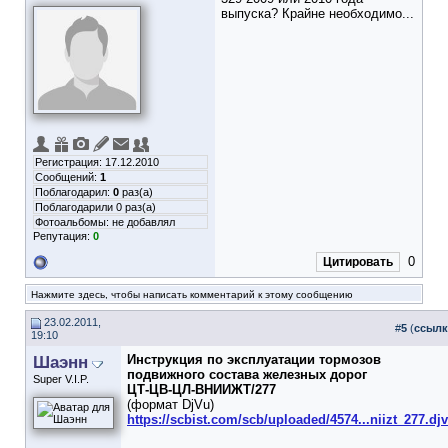
выпуска? Крайне необходимо...
Регистрация: 17.12.2010
Сообщений:
1
Поблагодарил:
0
раз(а)
Поблагодарили 0 раз(а)
Фотоальбомы:
не добавлял
Репутация:
0
0
Цитировать
Нажмите здесь, чтобы написать комментарий к этому сообщению
23.02.2011,
#
5
(
ссылк
19:10
Шаэнн
Инструкция по эксплуатации тормозов
подвижного состава железных дорог
Super V.I.P.
ЦТ-ЦВ-ЦЛ-ВНИИЖТ/277
(формат DjVu)
https://scbist.com/scb/uploaded/4574...niizt_277.dj