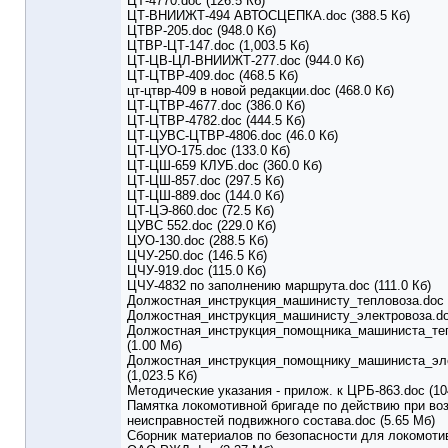
ЦТ-4770.doc (126.5 Кб)
ЦТ-ВНИИЖТ-494 АВТОСЦЕПКА.doc (388.5 Кб)
ЦТВР-205.doc (948.0 Кб)
ЦТВР-ЦТ-147.doc (1,003.5 Кб)
ЦТ-ЦВ-ЦЛ-ВНИИЖТ-277.doc (944.0 Кб)
ЦТ-ЦТВР-409.doc (468.5 Кб)
цт-цтвр-409 в новой редакции.doc (468.0 Кб)
ЦТ-ЦТВР-4677.doc (386.0 Кб)
ЦТ-ЦТВР-4782.doc (444.5 Кб)
ЦТ-ЦУВС-ЦТВР-4806.doc (46.0 Кб)
ЦТ-ЦУО-175.doc (133.0 Кб)
ЦТ-ЦШ-659 КЛУБ.doc (360.0 Кб)
ЦТ-ЦШ-857.doc (297.5 Кб)
ЦТ-ЦШ-889.doc (144.0 Кб)
ЦТ-ЦЭ-860.doc (72.5 Кб)
ЦУВС 552.doc (229.0 Кб)
ЦУО-130.doc (288.5 Кб)
ЦЧУ-250.doc (146.5 Кб)
ЦЧУ-919.doc (115.0 Кб)
ЦЧУ-4832 по заполнению маршрута.doc (111.0 Кб)
Должостная_инструкция_машинисту_тепловоза.doc 
Должостная_инструкция_машинисту_электровоза.doc
Должостная_инструкция_помощника_машиниста_теп
(1.00 Мб)
Должостная_инструкция_помощнику_машиниста_эле
(1,023.5 Кб)
Методические указания - прилож. к ЦРБ-863.doc (10
Памятка локомотивной бригаде по действию при во
неисправностей подвижного состава.doc (5.65 Мб)
Сборник материалов по безопасности для локомоти