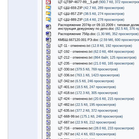
ЦТ-ЦТВР-4677-89__5.pdf
(900.7 Кб, 372 просмотро
ЦТ-ЦШ-659.ZIP
(42.7 Кб, 289 просмотров)
ЦТ-ЦШ-857.ZIP
(38.5 Кб, 274 просмотров)
ЦТ-ЦШ-889.ZIP
(18.4 Кб, 278 просмотров)
Распоряжение 2074р от 09.10.2009 г. типовая дол
инструкция дежурному по депо.doc
(82.5 Кб, 376 
Распоряжение 756р.doc
(1.30 Мб, 352 просмотров)
КМБШ.667120.001 РЭ.doc
(2.59 Мб, 600 просмотро
ЦТ-11 - отменено.txt
(12.8 Кб, 192 просмотров)
ЦТ-192 - отменено.txt
(62.0 Кб, 484 просмотров)
ЦТ-212 - отменено.txt
(864 байт, 125 просмотров)
ЦТ-235 - отменено.txt
(21.0 Кб, 165 просмотров)
ЦТ-330.txt
(379.5 Кб, 769 просмотров)
ЦТ-336.txt
(763.1 Кб, 1423 просмотров)
ЦТ-342.txt
(6.5 Кб, 246 просмотров)
ЦТ-401.txt
(18.5 Кб, 247 просмотров)
ЦТ-418.txt
(172.3 Кб, 305 просмотров)
ЦТ-424 - отменено.txt
(20.6 Кб, 215 просмотров)
ЦТ-482.txt
(22.5 Кб, 195 просмотров)
ЦТ-635.txt
(377.2 Кб, 372 просмотров)
ЦТ-668-99.txt
(175.1 Кб, 248 просмотров)
ЦТ-687.txt
(22.9 Кб, 212 просмотров)
ЦТ-716 - отменено.txt
(28.0 Кб, 233 просмотров)
ЦТ-767.txt
(42.4 Кб, 653 просмотров)