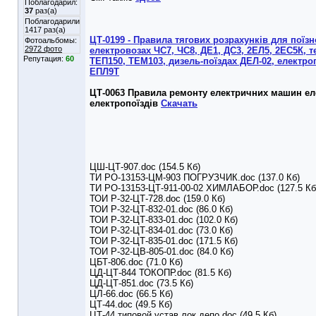
Поблагодарил:
37
раз(а)
Поблагодарили
1417 раз(а)
ЦТ-0199 - Правила тягових розрахунків для поїзн
Фотоальбомы:
2972 фото
електровозах ЧС7, ЧС8, ДЕ1, ДС3, 2ЕЛ5, 2ЕС5К, 
Репутация:
60
ТЕП150, ТЕМ103, дизель-поїздах ДЕЛ-02, електро
ЕПЛ9Т
ЦТ-0063 Правила ремонту електричних машин еле
електропоїздів
Скачать
ЦШ-ЦТ-907.doc (154.5 Кб)
ТИ РО-13153-ЦМ-903 ПОГРУЗЧИК.doc (137.0 Кб)
ТИ РО-13153-ЦТ-911-00-02 ХИМЛАБОР.doc (127.5 Кб
ТОИ Р-32-ЦТ-728.doc (159.0 Кб)
ТОИ Р-32-ЦТ-832-01.doc (86.0 Кб)
ТОИ Р-32-ЦТ-833-01.doc (102.0 Кб)
ТОИ Р-32-ЦТ-834-01.doc (73.0 Кб)
ТОИ Р-32-ЦТ-835-01.doc (171.5 Кб)
ТОИ Р-32-ЦВ-805-01.doc (84.0 Кб)
ЦБТ-806.doc (71.0 Кб)
ЦД-ЦТ-844 ТОКОПР.doc (81.5 Кб)
ЦД-ЦТ-851.doc (73.5 Кб)
ЦЛ-66.doc (66.5 Кб)
ЦТ-44.doc (49.5 Кб)
ЦТ-44 типовой устав лок депо.doc (49.5 Кб)