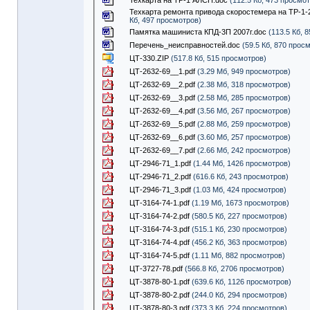
Техкарта на ТР-1 АЛСН.doc
(112.5 Кб, 473 просмо
Техкарта ремонта привода скоростемера на ТР-1-
Кб, 497 просмотров)
Памятка машиниста КПД-3П 2007г.doc
(113.5 Кб, 
Перечень_неисправностей.doc
(59.5 Кб, 870 прос
ЦТ-330.ZIP
(517.8 Кб, 515 просмотров)
ЦТ-2632-69__1.pdf
(3.29 Мб, 949 просмотров)
ЦТ-2632-69__2.pdf
(2.38 Мб, 318 просмотров)
ЦТ-2632-69__3.pdf
(2.58 Мб, 285 просмотров)
ЦТ-2632-69__4.pdf
(3.56 Мб, 267 просмотров)
ЦТ-2632-69__5.pdf
(2.88 Мб, 259 просмотров)
ЦТ-2632-69__6.pdf
(3.60 Мб, 257 просмотров)
ЦТ-2632-69__7.pdf
(2.66 Мб, 242 просмотров)
ЦТ-2946-71_1.pdf
(1.44 Мб, 1426 просмотров)
ЦТ-2946-71_2.pdf
(616.6 Кб, 243 просмотров)
ЦТ-2946-71_3.pdf
(1.03 Мб, 424 просмотров)
ЦТ-3164-74-1.pdf
(1.19 Мб, 1673 просмотров)
ЦТ-3164-74-2.pdf
(580.5 Кб, 227 просмотров)
ЦТ-3164-74-3.pdf
(515.1 Кб, 230 просмотров)
ЦТ-3164-74-4.pdf
(456.2 Кб, 363 просмотров)
ЦТ-3164-74-5.pdf
(1.11 Мб, 882 просмотров)
ЦТ-3727-78.pdf
(566.8 Кб, 2706 просмотров)
ЦТ-3878-80-1.pdf
(639.6 Кб, 1126 просмотров)
ЦТ-3878-80-2.pdf
(244.0 Кб, 294 просмотров)
ЦТ-3878-80-3.pdf
(373.3 Кб, 224 просмотров)