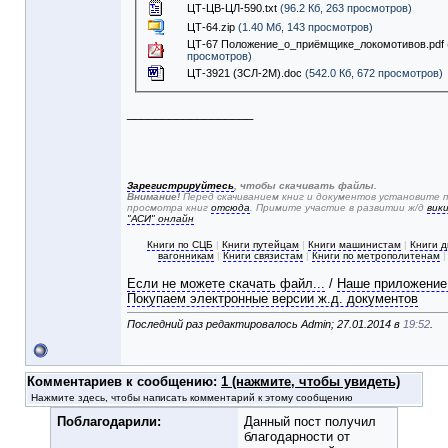
ЦТ-ЦВ-ЦЛ-590.txt
(96.2 Кб, 263 просмотров)
ЦТ-64.zip
(1.40 Мб, 143 просмотров)
ЦТ-67 Положение_о_приёмщике_локомотивов.pdf
просмотров)
ЦТ-3921 (3СЛ-2М).doc
(542.0 Кб, 672 просмотров)
__________________
Зарегистрируйтесь
, чтобы скачивать файлы.
Внимание!
Перед скачиванием книг и документов установите 
просмотра книг
отсюда
. Примите участие в развитии ж/д
вик
"АСИ" онлайн
Книги по СЦБ
|
Книги путейцам
|
Книги машинистам
|
Книги 
вагонникам
|
Книги связистам
|
Книги по метрополитенам
Если не можете скачать файл...
/
Наше приложение
Покупаем электронные версии ж.д. документов
Последний раз редактировалось Admin; 27.01.2014 в
19:52
.
Комментариев к сообщению:
1 (нажмите, чтобы увидеть)
Нажмите здесь, чтобы написать комментарий к этому сообщению
Поблагодарили:
Данный пост получил
благодарности от