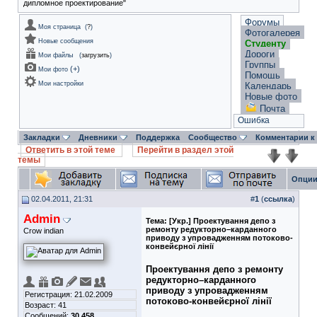
дипломное проектирование"
Форумы
Моя страница
(
?
)
Фотогалерея
Новые сообщения
Студенту
Дороги
Мои файлы
(
загрузить
)
Группы
(
+
)
Мои фото
Помощь
Мои настройки
Календарь
Новые фото
Почта
Ошибка
Закладки
Дневники
Поддержка
Сообщество
Комментарии к
Ответить в этой теме
Перейти в раздел этой
темы
Опции
02.04.2011, 21:31
#
1
(
ссылка
)
Admin
Тема:
[Укр.] Проектування депо з
ремонту редукторно–карданного
Crow indian
приводу з упровадженням потоково-
конвейєрної лінії
Проектування депо з ремонту
редукторно–карданного
приводу з упровадженням
Регистрация: 21.02.2009
потоково-конвейєрної лінії
Возраст: 41
Сообщений:
30,458