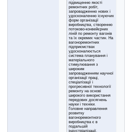
підвищенню якості
ремонтних робіт,
запровадженню нових і
удосконаленню існуючих
форм організації
виробництва, створенню
потоково-конвейєрних
ліній по ремонту вагонів
та їх окремих частин. На
вагоноремонтних
підприємствах
удосконалюється
система планування і
матеріального
стимулювання з
широким
запровадженням научної
організації праці,
спеціалізації і
прогресивної технології
ремонту на основі
широкого використання
передових досягнень
науки і техніки.
Головне направлення
розвитку
вагоноремонтного
виробництва є в
подальшій
індустріалізації,