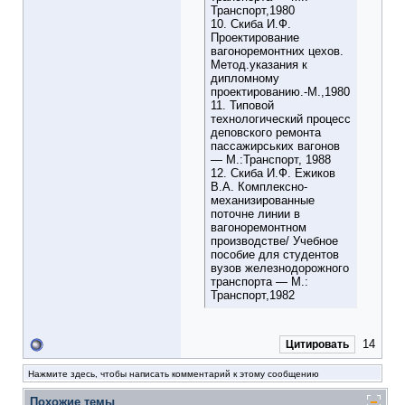
Транспорт,1980
10. Скиба И.Ф.
Проектирование
вагоноремонтних цехов.
Метод.указания к
дипломному
проектированию.-М.,1980
11. Типовой
технологический процесс
деповского ремонта
пассажирських вагонов
― М.:Транспорт, 1988
12. Скиба И.Ф. Ежиков
В.А. Комплексно-
механизированные
поточне линии в
вагоноремонтном
производстве/ Учебное
пособие для студентов
вузов железнодорожного
транспорта ― М.:
Транспорт,1982
14
Цитировать
Нажмите здесь, чтобы написать комментарий к этому сообщению
Похожие темы