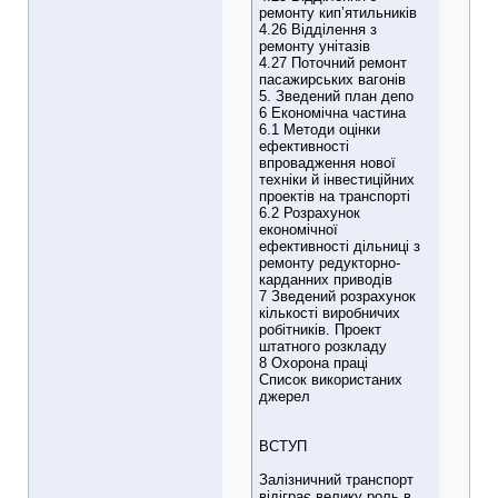
ремонту кип’ятильників
4.26 Відділення з
ремонту унітазів
4.27 Поточний ремонт
пасажирських вагонів
5. Зведений план депо
6 Економічна частина
6.1 Методи оцінки
ефективності
впровадження нової
техніки й інвестиційних
проектів на транспорті
6.2 Розрахунок
економічної
ефективності дільниці з
ремонту редукторно-
карданних приводів
7 Зведений розрахунок
кількості виробничих
робітників. Проект
штатного розкладу
8 Охорона праці
Список використаних
джерел
ВСТУП
Залізничний транспорт
відіграє велику роль в