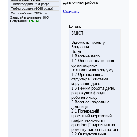
Дипломная работа
Поблагодарил:
398
раз(а)
Поблагодарили 6048 раз(а)
Скачать
Фотоальбомы:
2624 фото
Записей в дневнике:
905
Репутация:
126141
Цитата:
ЗМІСТ
Відомість проекту
Завдання
Вступ
1 Вагонне депо
1.1 Основні положення
організаційно-
технологічного задуму
1.2 Організаційна
структура і система
керування депо
1.3 Режим роботи депо,
розрахунок фондів
робочого часу
2 Вагоноскладальна
дільниця
2.1 Попередній
проектний мережовий
графік технології і
організації виробництва
ремонту вагона на потоці
2.2 Обґрунтування