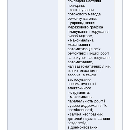
покладені наступні
принципи:
- застосування
потокового метода
ремонту вагонів;
- упровадження
мережового графіка
планування і керування
виробництвом;
- максимальна
механізація і
автоматизація всіх
ремонтних і інших робіт
за рахунок застосування
автоматичних,
напівавтоматичних ліній,
різних механізмів і
засобів, а також
застосування
пневматичного і
електричного
інструмента;
- максимальна
паралельність робіт і
суворе додержання їх
послідовності;
- заміна несправних
деталей і вузлів вагонів
заздалегідь
відремонтованих;