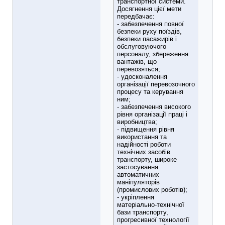
транспортної системи.
Досягнення цієї мети
передбачає:
- забезпечення повної
безпеки руху поїздів,
безпеки пасажирів і
обслуговуючого
персоналу, збереження
вантажів, що
перевозяться;
- удосконалення
організації перевозочного
процесу та керування
ним;
- забезпечення високого
рівня організації праці і
виробництва;
- підвищення рівня
використання та
надійності роботи
технічних засобів
транспорту, широке
застосування
автоматичних
маніпуляторів
(промислових роботів);
- укріплення
матеріально-технічної
бази транспорту,
прогресивної технології