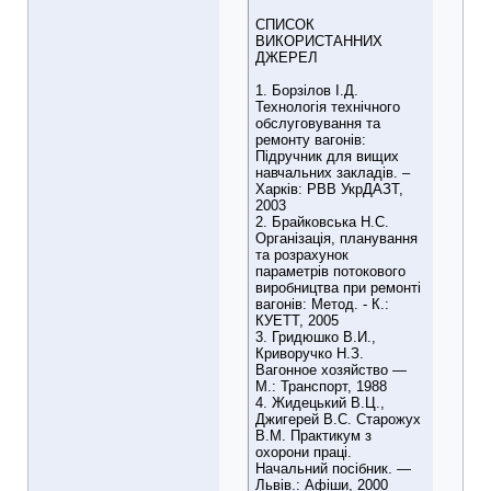
СПИСОК
ВИКОРИСТАННИХ
ДЖЕРЕЛ
1. Борзілов І.Д.
Технологія технічного
обслуговування та
ремонту вагонів:
Підручник для вищих
навчальних закладів. –
Харків: РВВ УкрДАЗТ,
2003
2. Брайковська Н.С.
Організація, планування
та розрахунок
параметрів потокового
виробництва при ремонті
вагонів: Метод. - К.:
КУЕТТ, 2005
3. Гридюшко В.И.,
Криворучко Н.З.
Вагонное хозяйство ―
М.: Транспорт, 1988
4. Жидецький В.Ц.,
Джигерей В.С. Старожух
В.М. Практикум з
охорони праці.
Начальний посібник. ―
Львів.: Афіши, 2000