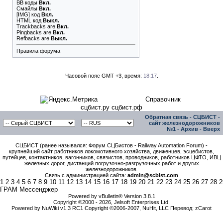
BB коды
Вкл.
Смайлы
Вкл.
[IMG]
код
Вкл.
HTML код
Выкл.
Trackbacks
are
Вкл.
Pingbacks
are
Вкл.
Refbacks
are
Выкл.
Правила форума
Часовой пояс GMT +3, время:
18:17
.
Справочник
сцбист.ру сцбист.рф
Обратная связь
-
СЦБИСТ -
сайт железнодорожников
№1
-
Архив
-
Вверх
СЦБИСТ (ранее назывался: Форум СЦБистов - Railway Automation Forum) -
крупнейший сайт работников локомотивного хозяйства, движенцев, эсцебистов,
путейцев, контактников, вагонников, связистов, проводников, работников ЦФТО, ИВЦ
железных дорог, дистанций погрузочно-разгрузочных работ и других
железнодорожников.
Связь с администрацией сайта:
admin@scbist.com
1
2
3
4
5
6
7
8
9
10
11
12
13
14
15
16
17
18
19
20
21
22
23
24
25
26
27
28
2
ГРАМ Мессенджер
Powered by vBulletin® Version 3.8.1
Copyright ©2000 - 2026, Jelsoft Enterprises Ltd.
Powered by NuWiki v1.3 RC1 Copyright ©2006-2007, NuHit, LLC Перевод: zCarot