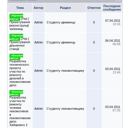
Последнее
Тема
Автор
Раздел
Ответов
сообщение
=Курсовая
[Укр.]
работа=
07.04.2011
Проектування
Admin
Студенту-движeнцу
0
10:16
реконструкції
залізниць
=Курсовая
[Укр.]
работа=
06.04.2011
Проектування
Admin
Студенту-движeнцу
0
06:58
дільничної
станції
=Курсовая
работа=
Разработка
технического
проекта
03.04.2011
Admin
Студенту-локомотивщику
0
участка по
13:46
ремонту
дизелей в
локомотивном
депо
=Курсовая
работа=
Разработка
участка по
ремонту
03.04.2011
тележек
Admin
Студенту-локомотивщику
0
07:35
локомотивов
в
локомотивном
депо
Хабаровск 2