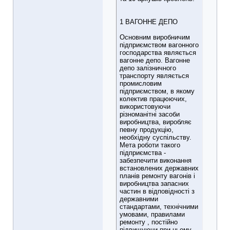
1 ВАГОННЕ ДЕПО
Основним виробничим
підприємством вагонного
господарства являється
вагонне депо. Вагонне
депо залізничного
транспорту являється
промисловим
підприємством, в якому
колектив працюючих,
використовуючи
різноманітні засоби
виробництва, виробляє
певну продукцію,
необхідну суспільству.
Мета роботи такого
підприємства -
забезпечити виконання
встановлених державних
планів ремонту вагонів і
виробництва запасних
частин в відповідності з
державними
стандартами, технічними
умовами, правилами
ремонту , постійно
підвищуючи при цьому