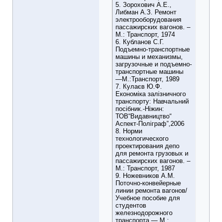
5. Зорохович А.Е.,
Либман А.З. Ремонт
электрооборудования
пассажирских вагонов. –
М.: Транспорт, 1974
6. Кубланов С.Г.
Подъемно-транспортные
машины и механизмы,
загрузочные и подъемно-
транспортные машины
―М.:Транспорт, 1989
7. Кулаєв Ю.Ф.
Економіка залізничного
транспорту: Навчальний
посібник.-Ніжин:
ТОВ“Видавництво“
Аспект-Поліграф”,2006
8. Норми
технологического
проектирования депо
для ремонта грузовых и
пассажирских вагонов. –
М.: Транспорт, 1987
9. Ножевников А.М.
Поточно-конвейерные
линии ремонта вагонов/
Учебное пособие для
студентов
железнодорожного
транспорта ― М.: