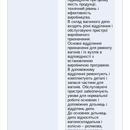
якість продукції,
технічний рівень і
ефективність
виробництва.
В склад вагонного депо
входять різні відділення і
обслуговуючі пристрої
виробничого
призначення.
Основні відділення
призначенні для ремонту
вагонів і їх вузлів в
відповідності з
встановленою
виробничою програмою.
В допоміжному
відділенні ремонтують і
комплектують деталі і
запасні частини для
вагонів. Обслуговуючі
пристрої забезпечують
умови для нормальної
роботи основних і
допоміжних дільниць і
відділень депо.
До основних дільниць
депо відносяться
вагоноскладальна і
колісно – роликова,