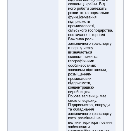
економіці країни. Від
його роботи залежить
розвиток та нормальне
функціонування
підприємств
промисловості,
сільського господарства,
постачання і торгівлі.
Важлива роль
залізничного транспорту
в першу чергу
визначається
економічними та
географічними
особливостями:
значними відстанями,
розміщенням
промислових
підприємств,
концентрацією
виробництва.
Робота залізниць має
свою специфіку.
Підприємства, споруди
та обладнання
залізничного транспорту,
котрі розміщені на
великій території повинні
забезпечити