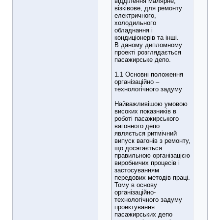
відділення малярне,
візківове, для ремонту
електричного,
холодильного
обладнання і
кондиціонерів та інші.
В даному дипломному
проекті розглядається
пасажирське депо.
1.1 Основні положення
організаційно –
технологічного задуму
Найважливішою умовою
високих показників в
роботі пасажирського
вагонного депо
являється ритмічний
випуск вагонів з ремонту,
що досягається
правильною організацією
виробничих процесів і
застосуванням
передових методів праці.
Тому в основу
організаційно-
технологічного задуму
проектування
пасажирських депо