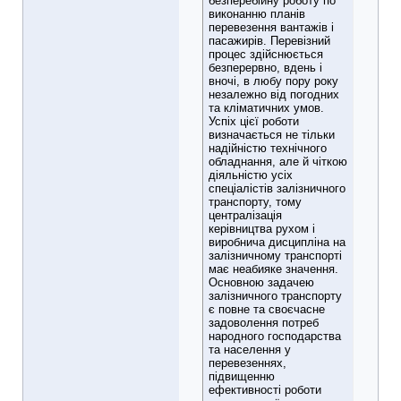
безперебійну роботу по
виконанню планів
перевезення вантажів і
пасажирів. Перевізний
процес здійснюється
безперервно, вдень і
вночі, в любу пору року
незалежно від погодних
та кліматичних умов.
Успіх цієї роботи
визначається не тільки
надійністю технічного
обладнання, але й чіткою
діяльністю усіх
спеціалістів залізничного
транспорту, тому
централізація
керівництва рухом і
виробнича дисципліна на
залізничному транспорті
має неабияке значення.
Основною задачею
залізничного транспорту
є повне та своєчасне
задоволення потреб
народного господарства
та населення у
перевезеннях,
підвищенню
ефективності роботи