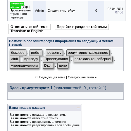
=Курсовая
[Укр.]
работа=
02.04.2011
Проектування
Admin
Студенту-путeйцу
0
07:06
стрілочного
переводу
Ответить в этой теме
Перейти в раздел этой темы
Translate to English
Возможно вас заинтересует информация по следующим меткам
(темам):
,
,
,
,
боковое
робот
ремонту
редукторно–карданного
,
,
,
,
лінії
приводу
Проектування
потоково-конвейєрної
,
,
упровадженням
[Укр.]
депо
«
Предыдущая тема
|
Следующая тема
»
Здесь присутствуют: 1
(пользователей: 0 , гостей: 1)
Ваши права в разделе
Вы
не можете
создавать новые темы
Вы
не можете
отвечать в темах
Вы
не можете
прикреплять вложения
Вы
не можете
редактировать свои сообщения