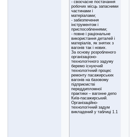
- своєчасне постачання
робочих місць запасними
частинами і
матеріалами;
- забезпечення
інструментом і
приспособленнями;
- повне і раціональне
використання деталей і
матеріалів, як знятих з
вагонів так і нових.
За основу розробленого
організаціоно-
технологічного задуму
беремо існуючий
технологічний процес
ремонту пасажирських
вагонів на базовому
підприємстві
переддипломної
практики – вагонне депо
Київ-пасажирський.
Організаційно-
технологічний задум
викладений у таблиці 1.1