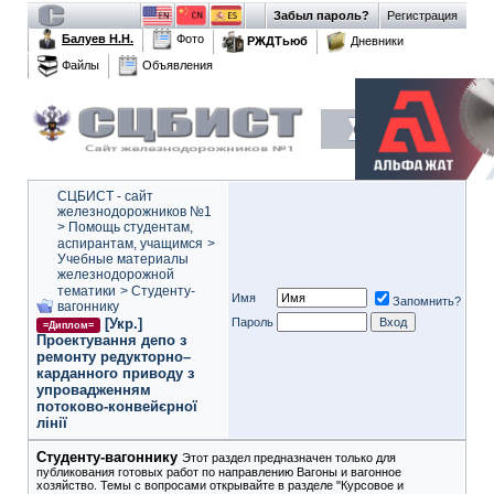
Забыл пароль?
Регистрация
Балуев Н.Н.
Фото
РЖДТьюб
Дневники
Файлы
Объявления
СЦБИСТ - сайт
железнодорожников №1
>
Помощь студентам,
аспирантам, учащимся
>
Учебные материалы
железнодорожной
тематики
>
Студенту-
Имя
Запомнить?
вагоннику
[Укр.]
Пароль
=Диплом=
Проектування депо з
ремонту редукторно–
карданного приводу з
упровадженням
потоково-конвейєрної
лінії
Студенту-вагоннику
Этот раздел предназначен только для
публикования готовых работ по направлению Вагоны и вагонное
хозяйство. Темы с вопросами открывайте в разделе "Курсовое и