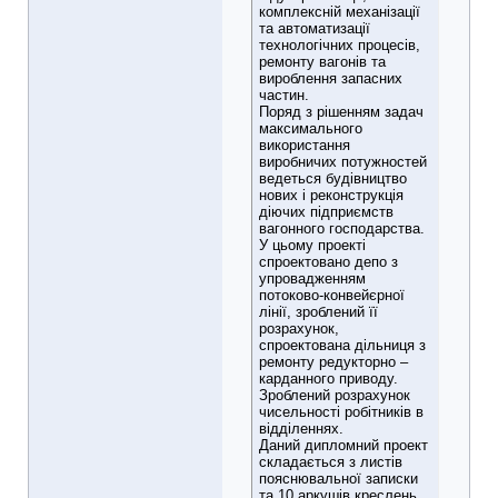
комплексній механізації
та автоматизації
технологічних процесів,
ремонту вагонів та
вироблення запасних
частин.
Поряд з рішенням задач
максимального
використання
виробничих потужностей
ведеться будівництво
нових і реконструкція
діючих підприємств
вагонного господарства.
У цьому проекті
спроектовано депо з
упровадженням
потоково-конвейєрної
лінії, зроблений її
розрахунок,
спроектована дільниця з
ремонту редукторно –
карданного приводу.
Зроблений розрахунок
чисельності робітників в
відділеннях.
Даний дипломний проект
складається з листів
пояснювальної записки
та 10 аркушів креслень.