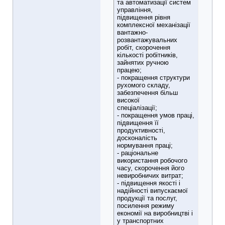
та автоматизації систем
управління,
підвищення рівня
комплексної механізації
вантажно-
розвантажувальних
робіт, скорочення
кількості робітників,
зайнятих ручною
працею;
- покращення структури
рухомого складу,
забезпечення більш
високої
спеціалізації;
- покращення умов праці,
підвищення її
продуктивності,
досконалість
нормування праці;
- раціональне
використання робочого
часу, скорочення його
невиробничих витрат;
- підвищення якості і
надійності випускаємої
продукції та послуг,
посилення режиму
економії на виробництві і
у транспортних