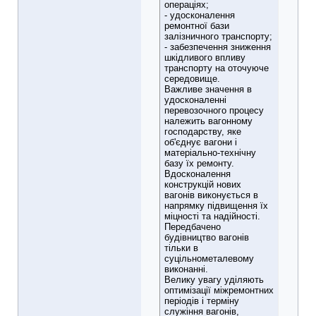
операціях;
- удосконалення
ремонтної бази
залізничного транспорту;
- забезпечення зниження
шкідливого впливу
транспорту на оточуюче
середовище.
Важливе значення в
удосконаленні
перевозочного процесу
належить вагонному
господарству, яке
об'єднує вагони і
матеріально-технічну
базу їх ремонту.
Вдосконалення
конструкцій нових
вагонів виконується в
напрямку підвищення їх
міцності та надійності.
Передбачено
будівництво вагонів
тільки в
суцільнометалевому
виконанні.
Велику увагу уділяють
оптимізації міжремонтних
періодів і терміну
служіння вагонів,