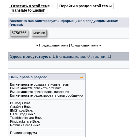
Ответить в этой теме
Перейти в раздел этой темы
Translate to English
Возможно вас заинтересует информация по следующим меткам
(темам):
,
5756756
москва
«
Предыдущая тема
|
Следующая тема
»
Здесь присутствуют: 1
(пользователей: 0 , гостей: 1)
Ваши права в разделе
Вы
не можете
создавать новые темы
Вы
не можете
отвечать в темах
Вы
не можете
прикреплять вложения
Вы
не можете
редактировать свои сообщения
BB коды
Вкл.
Смайлы
Вкл.
[IMG]
код
Вкл.
HTML код
Выкл.
Trackbacks
are
Вкл.
Pingbacks
are
Вкл.
Refbacks
are
Выкл.
Правила форума