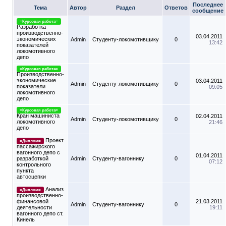
Последнее
Тема
Автор
Раздел
Ответов
сообщение
=Курсовая работа=
Разработка
производственно-
03.04.2011
экономических
Admin
Студенту-локомотивщику
0
13:42
показателей
локомотивного
депо
=Курсовая работа=
Производственно-
экономические
03.04.2011
Admin
Студенту-локомотивщику
0
показатели
09:05
локомотивного
депо
=Курсовая работа=
Кран машиниста
02.04.2011
Admin
Студенту-локомотивщику
0
локомотивного
21:46
депо
Проект
=Диплом=
пассажирского
вагонного депо с
01.04.2011
разработкой
Admin
Студенту-вагоннику
0
07:12
контрольного
пункта
автосцепки
Анализ
=Диплом=
производственно-
финансовой
21.03.2011
Admin
Студенту-вагоннику
0
деятельности
19:11
вагонного депо ст.
Кинель