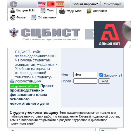
Забыл пароль?
Регистрация
Балуев Н.Н.
Фото
РЖДТьюб
Дневники
Файлы
Объявления
СЦБИСТ - сайт
железнодорожников №1
>
Помощь студентам,
аспирантам, учащимся
>
Учебные материалы
железнодорожной
Имя
Запомнить?
тематики
>
Студенту-
локомотивщику
Пароль
Проект
=Курсовая работа=
производственно-
финансового плана
основного
локомотивного депо
Студенту-локомотивщику
Этот раздел предназначен только для
публикования готовых работ по направлению Тяговый подвижной состав.
Темы с вопросами открывайте в разделе "Курсовое и дипломное
проектирование"