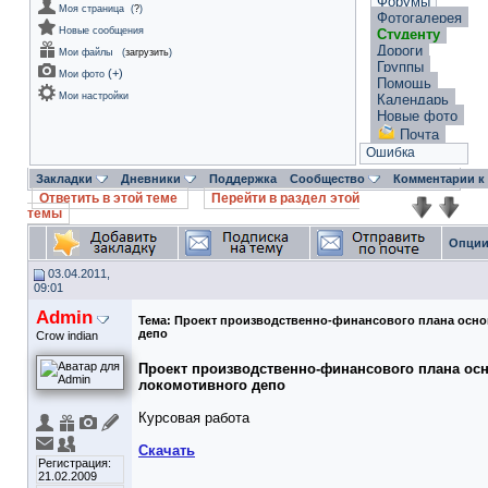
Форумы
Моя страница
(
?
)
Фотогалерея
Новые сообщения
Студенту
Дороги
Мои файлы
(
загрузить
)
Группы
(
+
)
Мои фото
Помощь
Мои настройки
Календарь
Новые фото
Почта
Ошибка
Закладки
Дневники
Поддержка
Сообщество
Комментарии к
Ответить в этой теме
Перейти в раздел этой
темы
Опции
03.04.2011,
09:01
Admin
Тема:
Проект производственно-финансового плана осн
депо
Crow indian
Проект производственно-финансового плана ос
локомотивного депо
Курсовая работа
Скачать
Регистрация:
21.02.2009