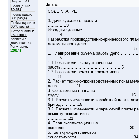
Возраст: 41
Цитата:
Сообщений:
30,458
СОДЕРЖАНИЕ
Поблагодарил:
398
раз(а)
Задачи курсового проекта………..………………
Поблагодарили
……..……3
6048 раз(а)
Исходные данные……………………………..…
Фотоальбомы:
………4
2624 фото
Разработка производственно-финансового план
Записей в
дневнике:
905
локомотивного депо………………………..
Репутация:
……………………………………….……..…..…...5
126141
1. Планирование объема работы депо…
…..….5
1.1 Показатели эксплуатационной
работы………………………………………5
1.2 Показатели ремонта локомотивов
…..…8
2. Расчет технико-производственных показател
депо………...…11
3. Составление плана по
труду………………………………………………15
3.1. Расчет численности заработной платы лок
бригад………….15
3.2. Расчет численности и заработной платы р
ремонту локомотивов…………………………
…………....21
4. План эксплуатационных
расходов…………………………………………30
5. Калькуляция плановой
себестоимости…………………………………….34