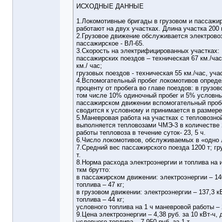
ИСХОДНЫЕ ДАННЫЕ
1.Локомотивные бригады в грузовом и пассажи
работают на двух участках. Длина участка 200 
2.Грузовое движение обслуживается электрово
пассажирское - ВЛ-65.
3.Скорость на электрифицированных участках:
пассажирских поездов – техническая 67 км./час
км./ час;
грузовых поездов - техническая 55 км./час, учас
4.Вспомогательный пробег локомотивов опреде
проценту от пробега во главе поездов: в грузо
том числе 10% одиночный пробег и 5% условны
пассажирском движении вспомогательный проб
сводится к условному и принимается в размер
5.Маневровая работа на участках с тепловозной
выполняется тепловозами ЧМЭ-3 в количестве 
работы тепловоза в течение суток- 23, 5 ч.
6.Число локомотивов, обслуживаемых в «одно 
7.Средний вес пассажирского поезда 1200 т; гр
т.
8.Норма расхода электроэнергии и топлива на 
ткм брутто:
в пассажирском движении: электроэнергии – 14
топлива – 47 кг;
в грузовом движении: электроэнергии – 137,3 к
топлива – 44 кг;
условного топлива на 1 ч маневровой работы – 2
9.Цена электроэнергии – 4,38 руб. за 10 кВт-ч,
условного топлива – 7 950 руб. за 1 т.