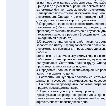
выполняемых в данном депо для участков раб
бригад и для участков обращения локомотивов (
километрах брутто, годовые пробеги локомотив
маневровых локомотивов, программа текущего
локомотивов). Определить эксплуатационный п
для грузового и пассажирского движения.
2.Определить качественные показатели исполь
локомотивов (оборот локомотивов, среднесуточ
производительность локомотива в грузовом дв
показатели качества ремонта (процент неиспра
находящихся в ремонте).
3.Определить численность работников, их сре
заработную плату и фонд заработной платы по
локомотивные бригады для всех видов движен
работы;
работники по техническому обслуживанию и те
работники по экипировке и линейному пункту т
обслуживания. Составить план по труду. Опре
производительность труда по депо.
4.Определить плановые эксплуатационные рас
затрат и в целом по депо.
5.Составить калькуляцию плановой себестоимо
движения: грузовое, пассажирское, маневровое
6.На основании проведенных расчетов разрабо
продаж, производства, затрат.
7. Сделать вывод по курсовому проекту.
Кроме указанных разделов профинплана, депо
план капитального ремонта, финансовый план,
эффективности производства депо.