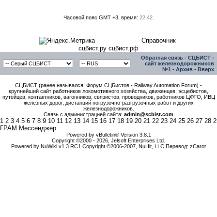
Часовой пояс GMT +3, время:
22:42
.
Справочник
сцбист.ру сцбист.рф
Обратная связь
-
СЦБИСТ -
сайт железнодорожников
№1
-
Архив
-
Вверх
СЦБИСТ (ранее назывался: Форум СЦБистов - Railway Automation Forum) -
крупнейший сайт работников локомотивного хозяйства, движенцев, эсцебистов,
путейцев, контактников, вагонников, связистов, проводников, работников ЦФТО, ИВЦ
железных дорог, дистанций погрузочно-разгрузочных работ и других
железнодорожников.
Связь с администрацией сайта:
admin@scbist.com
1
2
3
4
5
6
7
8
9
10
11
12
13
14
15
16
17
18
19
20
21
22
23
24
25
26
27
28
2
ГРАМ Мессенджер
Powered by vBulletin® Version 3.8.1
Copyright ©2000 - 2026, Jelsoft Enterprises Ltd.
Powered by NuWiki v1.3 RC1 Copyright ©2006-2007, NuHit, LLC Перевод: zCarot