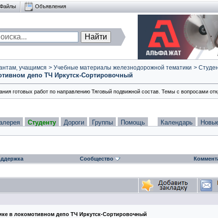
Файлы
Объявления
антам, учащимся
>
Учебные материалы железнодорожной тематики
>
Студен
отивном депо ТЧ Иркутск-Сортировочный
вания готовых работ по направлению Тяговый подвижной состав. Темы с вопросами отк
алерея
Студенту
Дороги
Группы
Помощь
Календарь
Новы
ддержка
Сообщество
Коммент
тике в локомотивном депо ТЧ Иркутск-Сортировочный