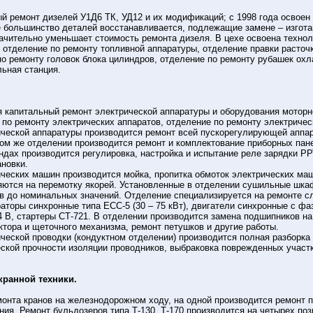
ый ремонт дизелей У1Д6 ТК, УД12 и их модификаций; с 1998 года освое
е большинство деталей восстанавливается, подлежащие замене – изгота
начительно уменьшает стоимость ремонта дизеля. В цехе освоена техно
 отделение по ремонту топливной аппаратуры, отделение правки расточ
по ремонту головок блока цилиндров, отделение по ремонту рубашек охл
льная станция.
 капитальный ремонт электрической аппаратуры и оборудования моторно
 по ремонту электрических аппаратов, отделение по ремонту электриче
ической аппаратуры производится ремонт всей пускорегулирующей аппа
том же отделении производится ремонт и комплектование приборных пан
ндах производится регулировка, настройка и испытание реле зарядки РР
новки.
ческих машин производится мойка, пропитка обмоток электрических маш
ются на перемотку якорей. Установленные в отделении сушильные шка
ов до номинальных значений. Отделение специализируется на ремонте 
раторы синхронные типа ЕСС-5 (30 – 75 кВт), двигатели синхронные с ф
4 В, стартеры СТ-721. В отделении производится замена подшипников н
ктора и щеточного механизма, ремонт петушков и другие работы.
ческой проводки (кондуктном отделении) производится полная разборка 
еской прочности изоляции проводников, выбраковка поврежденных участ
кранной техники.
онта кранов на железнодорожном ходу, на одной производится ремонт п
ния. Ремонт бульдозеров типа Т-130, Т-170 производится на четырех поз