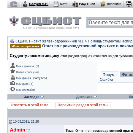
Балуев Н.Н.
Фото
РЖДТьюб
Дневники
СЦБИСТ - сайт железнодорожников №1
>
Помощь студентам, аспир
Отчет по производственной практике в локом
=Отчет по практике=
Студенту-локомотивщику
Этот раздел предназначен только для публико
Моя страница
(
?
)
Новые сообщения
Форумы
Фотог
Мои файлы
(
загрузить
)
Ошибка
(
+
)
Мои фото
Мои настройки
Закладки
Дневники
По
Ответить в этой теме
Перейти в раздел этой темы
10.03.2011, 21:28
Admin
Тема:
Отчет по производственной прак