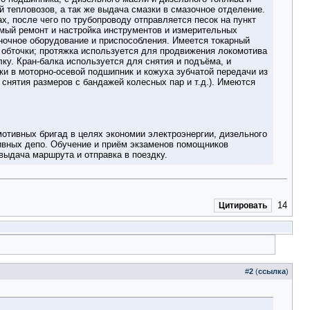
 тепловозов, а так же выдача смазки в смазочное отделение.
х, после чего по трубопроводу отправляется песок на пункт
мый ремонт и настройка инструментов и измерительных
аночное оборудование и приспособления. Имеется токарный
 обточки; протяжка используется для продвижения локомотива
лку. Кран-балка используется для снятия и подъёма, и
и в моторно-осевой подшипник и кожуха зубчатой передачи из
снятия размеров с бандажей колесных пар и т.д.). Имеются
мотивных бригад в целях экономии электроэнергии, дизельного
ивных депо. Обучение и приём экзаменов помощников
ыдача маршрута и отправка в поездку.
14
Цитировать
#
2
(
ссылка
)