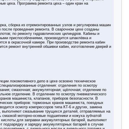
ые цеха. Программа ремонта цеха – один кран на
орка, сборка из отремонтированных узлов и регулировка машин
ин после проведения ремонта. В сварочном цехе созданы
апотов; по ремонту гидравлических цилиндров. Кабины и
ными приспособлениями, производится шпаклёвка и
ится в окрасочной камере. При производстве ремонта кабин
тся ремонт внутренней обшивки кабин, изготовление дверей и
укции локомотивного депо в цехе освоено техническое
 специализированные отделения: отделения по осмотру
вания; смазочная; аккумуляторная; щёлочная; отделение по
альное отделение. В отделении по осмотру пневматического
кранов машиниста, клапанов, приборов безопасности. В
ических приборов: тормозных кранов машиниста, поездных
водится осмотр компрессоров типа КТ-6 и других, замена
й, выполняют смазывание трущихся деталей, отправляемых на
ть смазкой моторно-осевые подшипники и кожуха зубчатой
 кислоты для заправки аккумуляторных батарей, выполняют
т подзарядку и зарядку аккумуляторных батарей в случае
о подшипника, с дизельного масли и дизельного топлива и