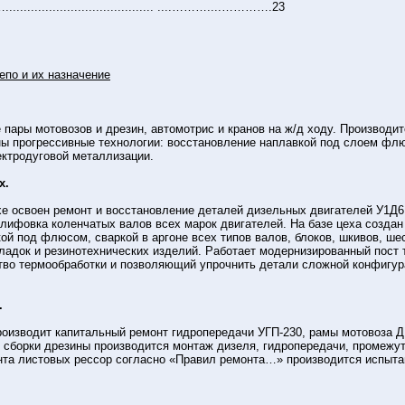
................................... ....………....………….23
епо и их назначение
пары мотовозов и дрезин, автомотрис и кранов на ж/д ходу. Производит
ны прогрессивные технологии: восстановление наплавкой под слоем флю
ектродуговой металлизации.
х.
е освоен ремонт и восстановление деталей дизельных двигателей У1Д6 
лифовка коленчатых валов всех марок двигателей. На базе цеха создан 
ой под флюсом, сваркой в аргоне всех типов валов, блоков, шкивов, ше
ладок и резинотехнических изделий. Работает модернизированный пост 
во термообработки и позволяющий упрочнить детали сложной конфигура
.
роизводит капитальный ремонт гидропередачи УГП-230, рамы мотовоза Д
и сборки дрезины производится монтаж дизеля, гидропередачи, промежут
нта листовых рессор согласно «Правил ремонта…» производится испытан