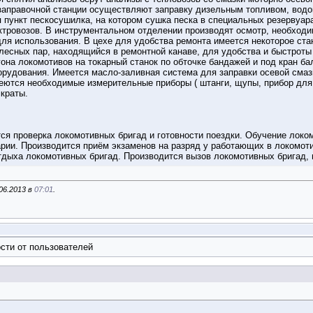
заправочной станции осуществляют заправку дизельным топливом, водой
 пункт пескосушилка, на котором сушка песка в специальных резервуара
ктровозов. В инструментальном отделении производят осмотр, необходи
для использования. В цехе для удобства ремонта имеется некоторое ст
олесных пар, находящийся в ремонтной канаве, для удобства и быстроты
дгона локомотивов на токарный станок по обточке бандажей и под кран ба
орудования. Имеется масло-заливная система для заправки осевой смазк
еются необходимые измерительные приборы ( штанги, щупы, прибор для 
краты.
ся проверка локомотивных бригад и готовности поездки. Обучение локо
арии. Производится приём экзаменов на разряд у работающих в локомот
дыха локомотивных бригад. Производится вызов локомотивных бригад, в
06.2013 в
07:01
.
сти от пользователей