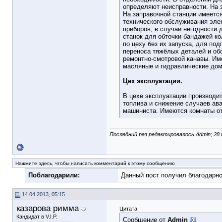
определяют неисправности. На 
На заправочной станции имеется
технического обслуживания эле
приборов, в случаи негодности 
станок для обточки бандажей к
по цеху без их запуска, для по
переноса тяжёлых деталей и об
ремонтно-смотровой канавы. Им
масляные и гидравлические дом
Цех эксплуатации.
В цехе эксплуатации производит
топлива и снижение случаев ав
машиниста. Имеются комнаты от
Последний раз редактировалось Admin; 28.
Нажмите здесь, чтобы написать комментарий к этому сообщению
Поблагодарили:
Данный пост получил благодарно
14.04.2013, 05:15
казарова римма
Цитата:
Кандидат в V.I.P.
Сообщение от
Admin