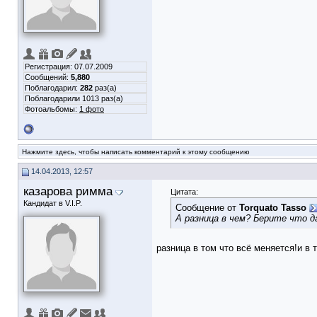
Регистрация: 07.07.2009
Сообщений:
5,880
Поблагодарил:
282
раз(а)
Поблагодарили 1013 раз(а)
Фотоальбомы:
1 фото
Нажмите здесь, чтобы написать комментарий к этому сообщению
14.04.2013, 12:57
казарова римма
Цитата:
Кандидат в V.I.P.
Сообщение от
Torquato Tasso
А разница в чем? Берите что 
разница в том что всё меняется!и в 