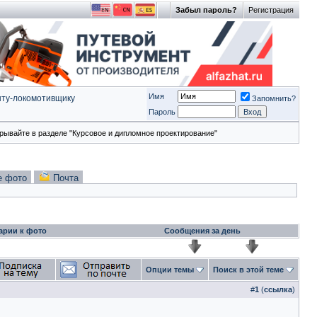
Забыл пароль?
Регистрация
Имя
ту-локомотивщику
Запомнить?
Пароль
рывайте в разделе "Курсовое и дипломное проектирование"
е фото
Почта
арии к фото
Сообщения за день
Опции темы
Поиск в этой теме
#
1
(
ссылка
)