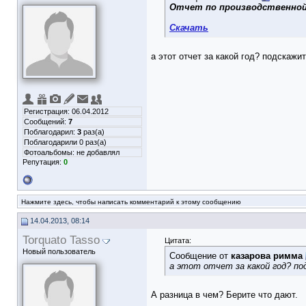
Отчет по производственной
Скачать
а этот отчет за какой год? подскаж
Регистрация: 06.04.2012
Сообщений:
7
Поблагодарил:
3
раз(а)
Поблагодарили 0 раз(а)
Фотоальбомы:
не добавлял
Репутация:
0
Нажмите здесь, чтобы написать комментарий к этому сообщению
14.04.2013, 08:14
Torquato Tasso
Цитата:
Новый пользователь
Сообщение от
казарова римма
а этот отчет за какой год? по
А разница в чем? Берите что дают.