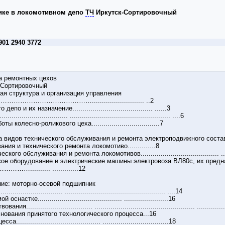
тике в локомотивном депо
ТЧ
Иркутск-Сортировочный
901 2940 3772
а ремонтных цехов
-Сортировочный
ая структура и организация управления
……………………………….......................... ..2
и их назначение........................................ ......3
......................... .................................................. ....6
колесно-роликового цеха..................................7
а видов технического обслуживания и ремонта электроподвижного соста
ия и технического ремонта локомотиво..............8
служивания и ремонта локомотивов....................................... .................
кое оборудование и электрические машины электровоза ВЛ80с, их предна
...... .............12
ие: моторно-осевой подшипник
...................... .................................................. ....14
тке.......................................... ......................16
............................ .................................................. ..............
снования принятого технологического процесса...16
..................................... .................................18