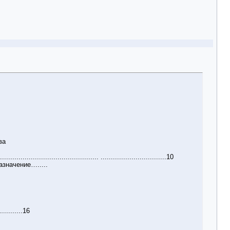
ва
................................. ................................10
значение….....
...........16