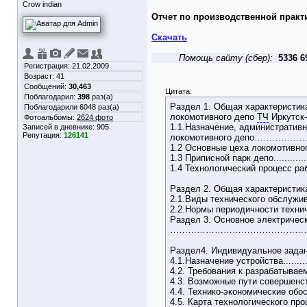
Crow indian
Отчет по производственной прак
Скачать
Помощь сайту (сбер):
5336 6
Регистрация: 21.02.2009
Возраст: 41
Сообщений:
30,463
Цитата:
Поблагодарил:
398
раз(а)
Раздел 1. Общая характеристик
Поблагодарили 6048 раз(а)
локомотивного депо
ТЧ
Иркутск
Фотоальбомы:
2624 фото
1.1.Назначение, административн
Записей в дневнике:
905
Репутация:
126141
локомотивного депо……………………
1.2 Основные цеха локомотивного депо 
1.3 Приписной парк депо.....................
1.4 Технологический процесс работы 
Раздел 2. Общая характеристик
2.1.Виды технического обслуживан
2.2.Нормы периодичности технического об
Раздел 3. Основное электричес
……………………………………………………....
Раздел4. Индивидуальное задан
4.1.Назначение устройства..................
4.2. Требования к разрабатываемой оснас
4.3. Возможные пути совершенствования.....
4.4. Технико-экономические обо
4.5. Карта технологического процесса.....