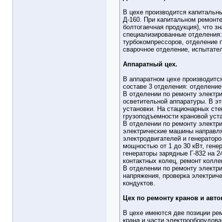
В цехе производится капитальн
Д-160. При капитальном ремонт
болтогаечная продукция), что з
специализированные отделения:
турбокомпрессоров, отделение 
сварочное отделение, испытате
Аппаратный цех.
В аппаратном цехе производится
составе 3 отделения: отделение
В отделении по ремонту электр
осветительной аппаратуры. В э
установки. На стационарных сте
грузоподъемности крановой уста
В отделении по ремонту электри
электрические машины направля
электродвигателей и генератор
мощностью от 1 до 30 кВт, гене
генераторы зарядные Г-832 на 2
контактных колец, ремонт колле
В отделении по ремонту электри
напряжения, проверка электрич
кондуктов.
Цех по ремонту кранов и авто
В цехе имеются две позиции рем
крана и части электрооборудова