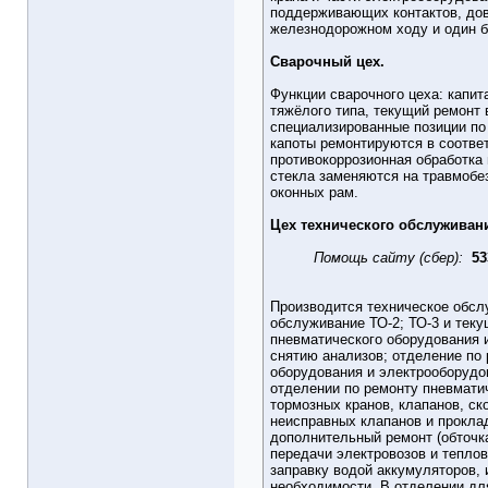
поддерживающих контактов, дов
железнодорожном ходу и один б
Сварочный цех.
Функции сварочного цеха: капит
тяжёлого типа, текущий ремонт 
специализированные позиции по 
капоты ремонтируются в соотве
противокоррозионная обработка 
стекла заменяются на травмобе
оконных рам.
Цех технического обслуживан
Помощь сайту (сбер):
53
Производится техническое обслу
обслуживание ТО-2; ТО-3 и тек
пневматического оборудования 
снятию анализов; отделение по 
оборудования и электрооборудов
отделении по ремонту пневмати
тормозных кранов, клапанов, ск
неисправных клапанов и прокла
дополнительный ремонт (обточка
передачи электровозов и тепло
заправку водой аккумуляторов,
необходимости. В отделении для