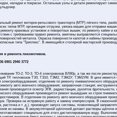
одки, наладки и покраски. Остальные узлы и детали ремонтируют смежн
ульдозер.
альный ремонт моторно-рельсового транспорта (МТР) лёгкого типа, разб
всех типов МТР, организация отгрузки, увязка машин для отправки маш
ремонту крановых установок и поворотных вышек; по ремонту кабин и к
тствии с требованием правил ремонта, вмятины выправляются специаль
поверхностей металла. Окраска поверхности капотов и кабины производ
зопасные типа ”Триплекс”. В имеющейся столярной мастерской производи
ия и ремонта локомотивов.
36 6901 2940 3772
живание ТО-2; ТО-3; ТО-4 электровозов ВЛ80р, а так же после реконстр
ущий ТР, тепловозов ТЭ3; ТЭ10; ТЭМ2; ТЭМ2У; ТЭМ2УМ. В цехе имеется
и электрооборудования; отделение по ремонту пневматического оборудо
ремонту авто моечного оборудования; заправочная станция; инструмент
ания производится осмотр ЭПК, радиостанции, рукояток бдительности, 
ческого оборудования производится ремонт вышедших из строя пневмат
оростемеров. В отделении по ремонту авто моечного оборудования произ
док. Проверка на исправную работу и замену компрессоров. В смазочно
, расточка и т. д.), производят запуск системы, позволяющей заправля
возов из канавы. В аккумуляторной щёлочной делают растворы щёлочи и
 изготавливают специально для этого дистиллированную воду. Выполняю
 снятия анализов берут анализы с тепловозов со смазки моторно-осевог