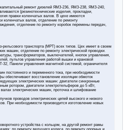
н капитальный ремонт дизелей ЯМЗ-236, ЯМЗ-238, ЯМЗ-240,
вливаются (резинотехнические изделия, прокладки,
логия правки коленчатых валов. В цехе имеются
ки коленчатых валов, отделение по ремонту
аждения, отделение по ремонту коробок перемены передач,
-рельсового транспорта (МРТ) всех типов. Цех имеет в своем
ских машин, отделение по ремонту электрической проводки.
ратуры, трансформаторов, выключателей, кнопок управления,
елей, пультов управления работой вышки и крановой
Т-32, Панели управления магнитной системой, ограничителя
ин постоянного и переменного тока, при необходимости
фы обеспечивают восстановление изоляции обмоток
следующих электрических машин: двигатели синхронные
азным ротором, двигатели электротельферов до 5 кВт,
а валах электрических машин, проточка и шлифование
пучков проводов электрических цепей высокого и низкого
ков. При необходимости производится изготовление новых
оворотного устройства с кольцом, на другой ремонт рамы
ициях: по ремонту ведущего колеса, по ремонту опорных и