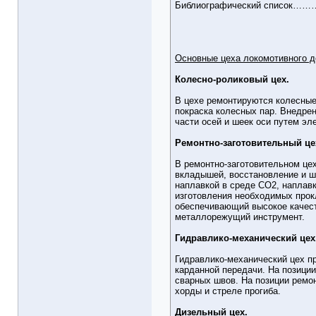
Библиографический список………......
Основные цеха локомотивного д
Колесно-роликовый цех.
В цехе ремонтируются колесные 
покраска колесных пар. Внедре
части осей и шеек оси путем эл
Ремонтно-заготовительный це
В ремонтно-заготовительном цех
вкладышей, восстановление и ш
наплавкой в среде CO2, наплавк
изготовления необходимых прок
обеспечивающий высокое качест
металлорежущий инструмент.
Гидравлико-механический цех
Гидравлико-механический цех п
карданной передачи. На позици
сварных швов. На позиции ремо
хорды и стреле прогиба.
Дизельный цех.