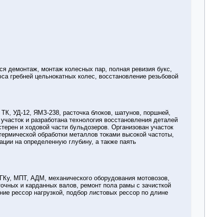
ся демонтаж, монтаж колесных пар, полная ревизия букс,
са гребней цельнокатных колес, восстановление резьбовой
ТК, УД-12, ЯМЗ-238, расточка блоков, шатунов, поршней,
участок и разработана технология восстановления деталей
стерен и ходовой части бульдозеров. Организован участок
термической обработки металлов токами высокой частоты,
ции на определенную глубину, а также паять
ГКу, МПТ, АДМ, механического оборудования мотовозов,
очных и карданных валов, ремонт пола рамы с зачисткой
ие рессор нагрузкой, подбор листовых рессор по длине