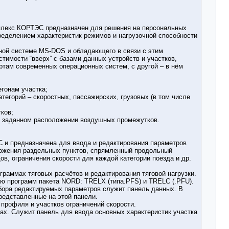
плекс КОРТЭС предназначен для решения на персональных
ределением характеристик режимов и нагрузочной способности
ной системе MS-DOS и обладающего в связи с этим
имости “вверх” с базами данных устройств и участков,
ртам современных операционных систем, с другой – в нём
егонам участка;
тегорий – скоростных, пассажирских, грузовых (в том числе
ков;
ри заданном расположении воздушных промежутков.
 и предназначена для ввода и редактирования параметров
оложения раздельных пунктов, спрямленный продольный
в, ограничения скорости для каждой категории поезда и др.
раммах тяговых расчётов и редактирования тяговой нагрузки.
ю программ пакета NORD: TRELX (типа.PFS) и TRELC (.PFU).
бора редактируемых параметров служит панель данных. В
редставленные на этой панели.
профиля и участков ограничений скорости.
ах. Служит панель для ввода основных характеристик участка