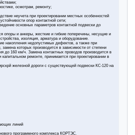
ойствами;
ностике, осмотрам, ремонту;
ледствие неучета при проектировании местных особенностей
устойчивости опор контактной сети;
оведение основных параметров контактной подвески до
я опоры и анкеры, жесткие и гибкие поперечины, несущие и
тройства, изоляция, арматура и оборудование.
ие накопления недопустимых дефектов, а также при
, замена которых производится в зависимости от степени
я до 160 км/ч. Замена контактных проводов производится в
и капитальном ремонте, принимается при проектировании в
бирскрй железной дороги с существующей подвески КС-120 на
вающих линий
 нового программного комплекса КОРТЭС.