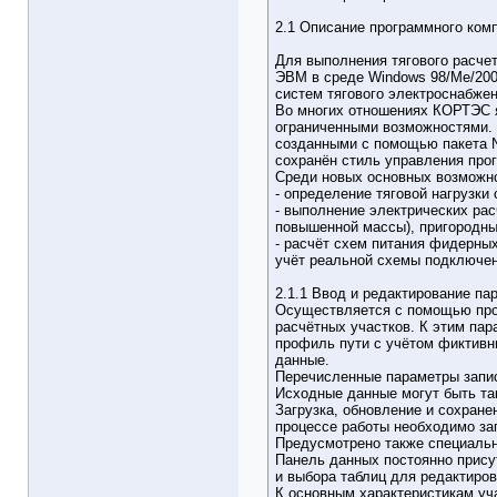
2.1 Описание программного ком
Для выполнения тягового расч
ЭВМ в среде Windows 98/Me/200
систем тягового электроснабже
Во многих отношениях КОРТЭС 
ограниченными возможностями. 
созданными с помощью пакета N
сохранён стиль управления про
Среди новых основных возможн
- определение тяговой нагрузки 
- выполнение электрических рас
повышенной массы), пригородных
- расчёт схем питания фидерны
учёт реальной схемы подключен
2.1.1 Ввод и редактирование па
Осуществляется с помощью прог
расчётных участков. К этим па
профиль пути с учётом фиктивны
данные.
Перечисленные параметры запис
Исходные данные могут быть та
Загрузка, обновление и сохран
процессе работы необходимо зап
Предусмотрено также специальн
Панель данных постоянно прису
и выбора таблиц для редактиров
К основным характеристикам уча