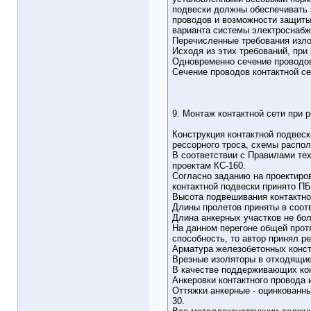
подвески должны обеспечивать 
проводов и возможности защиты 
варианта системы электроснабже
Перечисленные требования изло
Исходя из этих требований, при
Одновременно сечение проводов 
Сечение проводов контактной се
9. Монтаж контактной сети при 
Конструкция контактной подвес
рессорного троса, схемы распол
В соответствии с Правилами те
проектам КС-160.
Согласно заданию на проектиро
контактной подвески принято П
Высота подвешивания контактног
Длины пролетов приняты в соотв
Длина анкерных участков не бол
На данном перегоне общей протя
способность, то автор принял ре
Арматура железобетонных констр
Врезные изоляторы в отходящие
В качестве поддерживающих кон
Анкеровки контактного провода 
Оттяжки анкерные - оцинкованны
30.