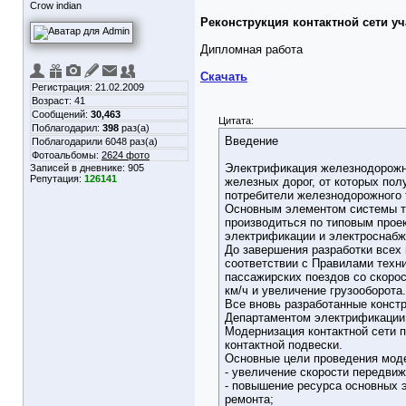
Crow indian
Реконструкция контактной сети у
Дипломная работа
Скачать
Регистрация: 21.02.2009
Возраст: 41
Сообщений:
30,463
Цитата:
Поблагодарил:
398
раз(а)
Введение
Поблагодарили 6048 раз(а)
Фотоальбомы:
2624 фото
Электрификация железнодорожно
Записей в дневнике:
905
Репутация:
126141
железных дорог, от которых пол
потребители железнодорожного 
Основным элементом системы тя
производиться по типовым прое
электрификации и электроснаб
До завершения разработки всех
соответствии с Правилами техн
пассажирских поездов со скоро
км/ч и увеличение грузооборота.
Все вновь разработанные конст
Департаментом электрификации 
Модернизация контактной сети 
контактной подвески.
Основные цели проведения мод
- увеличение скорости передвиж
- повышение ресурса основных 
ремонта;