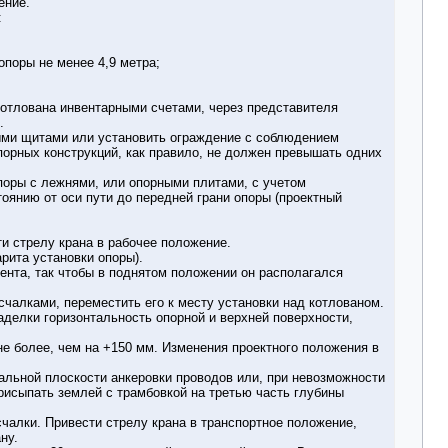
ение.
:
опоры не менее 4,9 метра;
отлована инвентарными счетами, через представителя
.
ными щитами или установить ограждение с соблюдением
порных конструкций, как правило, не должен превышать одних
поры с лежнями, или опорными плитами, с учетом
тоянию от оси пути до передней грани опоры (проектный
ти стрелу крана в рабочее положение.
арита установки опоры).
нта, так чтобы в поднятом положении он располагался
чалками, переместить его к месту установки над котлованом.
аделки горизонтальность опорной и верхней поверхности,
не более, чем на +150 мм. Изменения проектного положения в
альной плоскости анкеровки проводов или, при невозможности
присыпать землей с трамбовкой на третью часть глубины
счалки. Привести стрелу крана в транспортное положение,
ну.