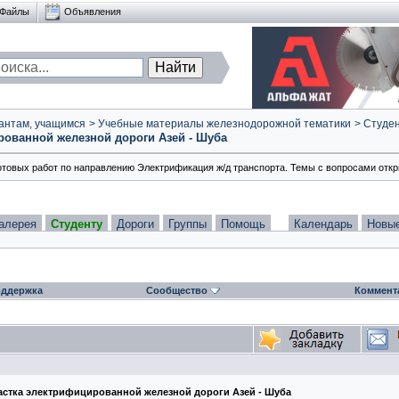
Файлы
Объявления
антам, учащимся
>
Учебные материалы железнодорожной тематики
>
Студен
рованной железной дороги Азей - Шуба
готовых работ по направлению Электрификация ж/д транспорта. Темы с вопросами откр
алерея
Студенту
Дороги
Группы
Помощь
Календарь
Новы
ддержка
Сообщество
Коммент
частка электрифицированной железной дороги Азей - Шуба