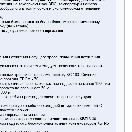
яжения на токоприемниках ЭПС, температуры нагрева
есообразного в техническом и экономическом отношении
).
сечение было возможно более близким к экономическому.
ку (по нагреву).
 по допустимой потере напряжения.
шения натяжения несущего троса, повышения натяжения
укцию контактной сети следует производить по типовым
сорным тросом по типовому проекту КС-160. Сечение
о провода ПБСМ - 70.
онструктивная высота контактной подвески не менее 1800 мм.
пролета не превышает 70 м.
 800 м.
к как не был производен расчет опоры на несущую
 температуре наиболее холодной пятидневки ниже -55°С.
дкостержневыми.
изолированных консолей.
 компенсаторов блочно-полиспастного типа КБП-3-30.
тной подвески с блочно-полиспастным компенсатором КБП-3-