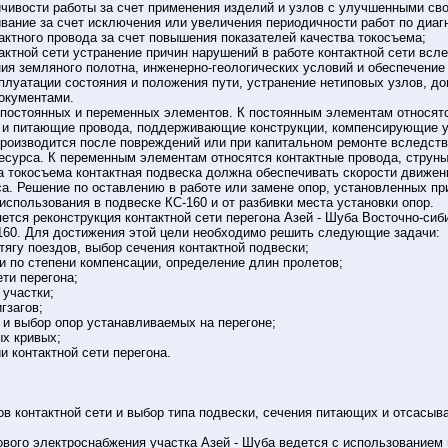
йчивости работы за счет применения изделий и узлов с улучшенными св
вание за счет исключения или увеличения периодичности работ по диаг
актного провода за счет повышения показателей качества токосъема;
тактной сети устранение причин нарушений в работе контактной сети вс
ия земляного полотна, инженерно-геологических условий и обеспечение 
сплуатации состояния и положения пути, устранение нетиповых узлов, д
окументами.
 постоянных и переменных элементов. К постоянным элементам относятс
и питающие провода, поддерживающие конструкции, компенсирующие ус
роизводится после повреждений или при капитальном ремонте вследств
есурса. К переменным элементам относятся контактные провода, струны
а токосъема контактная подвеска должна обеспечивать скорости движени
са. Решение по оставлению в работе или замене опор, установленных пр
использования в подвеске КС-160 и от разбивки места установки опор.
ется реконструкция контактной сети перегона Азей - Шуба Восточно-си
160. Для достижения этой цели необходимо решить следующие задачи:
тягу поездов, выбор сечения контактной подвески;
ки по степени компенсации, определение длин пролетов;
ети перегона;
 участки;
гзагов;
 и выбор опор устанавливаемых на перегоне;
ых кривых;
и контактной сети перегона.
ов контактной сети и выбор типа подвески, сечения питающих и отсасы
ового электроснабжения участка Азей - Шуба ведется с использованием