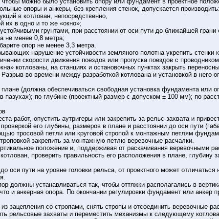
, чтобы можно было установить опору или фундамент в проектное полож
ольные опоры и анкеры, без крепления стенок, допускается производить
рукций в котлован, непосредственно,
 их в одно и то же «окно»;
 устойчивыми грунтами, при расстоянии от оси пути до ближайшей грани 
а не менее 0,8 метра;
абарите опор не менее 3,3 метра.
ывающих нарушение устойчивости земляного полотна укрепить стенки к
ничении скорости движения поездов или пропуска поездов с проводником
окна» котлованы, на станциях и остановочных пунктах закрыть перенос
 Разрыв во времени между разработкой котлована и установкой в него о
 плане (должна обеспечиваться свободная установка фундамента или о
в пазухах); по глубине (проектный размер с допуском ± 100 мм); по расс
ов
ста работ, опустить аутригеры или закрепить за рельс захвата и привес
проверкой его глубины, размеров в плане и расстоянии до оси пути (габ
ощью тросовой петли или круговой стропой к монтажным петлям фундаме
строповкой закрепить за монтажную петлю веревочные расчалки.
ртикальное положение и, поддерживая от раскачивания веревочными рас
котлован, проверить правильность его расположения в плане, глубину з
до оси пути на уровне головки рельса, от проектного может отличаться 
я.
ор должны устанавливаться так, чтобы оттяжки располагались в вертик
 что и анкерная опора. По окончании регулировки фундамент или анкер 
 из зацепления со стропами, снять стропы и отсоединить веревочные ра
ить рельсовые захваты и переместить механизмы к следующему котлова