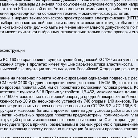
заданные размеры движения при соблюдении допускаемого уровня напр
от токов КЗ и тяговой сети. Установление оптимального, наиболее цел
ния производится на основании технико – экономических расчетов.
жены в нормах технологического проектирования электрификации (НТПЭ
 выборе типа контактной подвески следует стремится к тому, чтобы ее 
контактной сети должно быть не менее минимального допустимого по то
ти может считаться выбранным окончательно только после проверки его
реконструкции
ки КС-160 по сравнению с существующей подвеской КС-120 из-за умень
ожения струн в пролетах имеет лучшие характеристики эластичности.
хнической эксплуатации железных дорог Российской Федерации реконстр
вание на перегонах принята компенсированная одинарная подвеска с рес
БСМ-95+МФ100.Средние анкеровки несущего троса - ПБСМ-95, контактног
о провода принята 6250 мм от проектного положения головки рельса. К
етствии с пунктом 5.18 Правил устройств ЦЭ-462, максимальная длина 
ее 1600 м расстояние от анкерной опоры до средней анкеровки не более
женностью 20,9 км необходимо установить 748 опоры и 140 анкеров. Та
шение установить на всем перегоне опоры типа СС-136,6-2 и СС-136,6-3.
укций и материал бетона в проекте приняты для условий работы их при
 ветви контактных проводов проектом предусмотрены полимерными гла
струкций приняты изолированные наклонные консоли. Фиксаторы – для 
и несущего троса приняты раздельными в разных уровнях с применением
е по типовому проекту согласно инструкции Анкеровки проводов контак