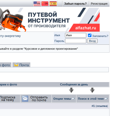
Забыл пароль?
Регистрация
Имя
ту-энергетику
Запомнить?
Пароль
ывайте в разделе "Курсовое и дипломное проектирование"
е фото
Почта
арии к фото
Сообщения за день
Опции темы
Поиск в этой теме
#
1
(
ссылка
)