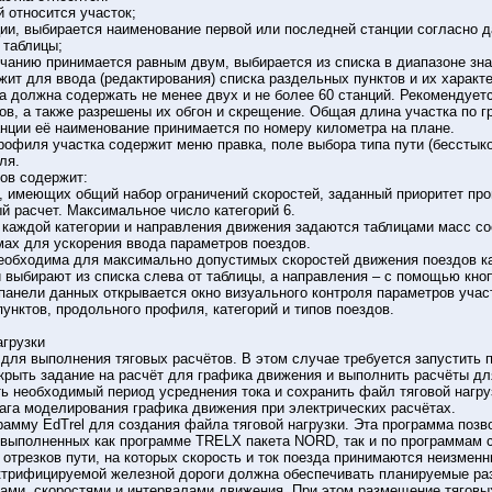
й относится участок;
ции, выбирается наименование первой или последней станции согласно 
 таблицы;
лчанию принимается равным двум, выбирается из списка в диапазоне знач
ит для ввода (редактирования) списка раздельных пунктов и их характ
а должна содержать не менее двух и не более 60 станций. Рекомендуетс
ов, а также разрешены их обгон и скрещение. Общая длина участка по
анции её наименование принимается по номеру километра на плане.
офиля участка содержит меню правка, поле выбора типа пути (бесстыко
ля.
дов содержит:
ов, имеющих общий набор ограничений скоростей, заданный приоритет п
й расчет. Максимальное число категорий 6.
я каждой категории и направления движения задаются таблицами масс со
мах для ускорения ввода параметров поездов.
необходима для максимально допустимых скоростей движения поездов ка
 выбирают из списка слева от таблицы, а направления – с помощью кноп
анели данных открывается окно визуального контроля параметров участ
унктов, продольного профиля, категорий и типов поездов.
агрузки
для выполнения тяговых расчётов. В этом случае требуется запустить п
крыть задание на расчёт для графика движения и выполнить расчёты дл
 необходимый период усреднения тока и сохранить файл тяговой нагруз
шага моделирования графика движения при электрических расчётах.
рамму EdTrel для создания файла тяговой нагрузки. Эта программа поз
 выполненных как программе TRELX пакета NORD, так и по программам с
отрезков пути, на которых скорость и ток поезда принимаются неизмен
трифицируемой железной дороги должна обеспечивать планируемые раз
ми, скоростями и интервалами движения. При этом размещение тяговых