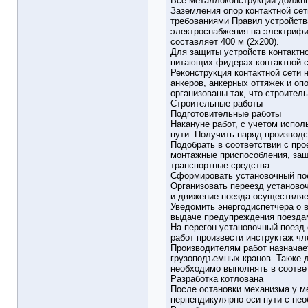
Все металлоконструкции должны 
Заземления опор контактной сет
требованиями Правил устройства
электроснабжения на электрифи
составляет 400 м (2х200).
Для защиты устройств контактн
питающих фидерах контактной с
Реконструкция контактной сети 
анкеров, анкерных оттяжек и оп
организованы так, что строител
Строительные работы
Подготовительные работы
Накануне работ, с учетом испо
пути. Получить наряд производс
Подобрать в соответствии с про
монтажные приспособления, защи
транспортные средства.
Сформировать установочный пое
Организовать переезд установоч
и движение поезда осуществляе
Уведомить энергодиспетчера о в
выдаче предупреждения поездам
На перегон установочный поезд
работ произвести инструктаж чл
Производителям работ назначае
грузоподъемных кранов. Также 
необходимо выполнять в соответ
Разработка котлована
После остановки механизма у ме
перпендикулярно оси пути с нео