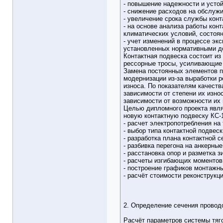
- повышение надежности и усто
- снижение расходов на обслужи
- увеличение срока службы конт
- на основе анализа работы кон
климатических условий, состоян
- учет изменений в процессе эк
установленных нормативными д
Контактная подвеска состоит из
рессорные тросы, усиливающие 
Замена постоянных элементов п
модернизации из-за выработки р
износа. По показателям качеств
зависимости от степени их изно
зависимости от возможности их 
Целью дипломного проекта явля
новую контактную подвеску КС-
- расчет электропотребления на 
- выбор типа контактной подвес
- разработка плана контактной с
- разбивка перегона на анкерные
- расстановка опор и разметка зи
- расчеты изгибающих моментов
- построение графиков монтажн
- расчёт стоимости реконструкци
2. Определение сечения провод
Расчёт параметров системы тяг