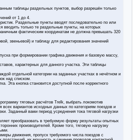
данным таблицы раздельных пунктов, выбор разрешён только
ений от 1 до 4.
еристик. Раздельные пункты вводят последовательно по или
я вводить только те раздельные пункты, на которых
 граничным фактическим координатам не должна превышать 320
вой, звеньевой) и таблицу для редактирования значений
ропуска при формировании графика движения и базовую массу,
ставов, характерных для данного участка. Эти таблицы
ждой отдельной категории на заданных участках в нечётном и
ок над списком.
ка. Эта кнопка становится доступной после корректного
рограмму тяговых расчётов Trelk, выбрать локомотив
я всех вариантов исходных данных по категориям поездов и
ки. Заданный вами период усреднения тока тяговой нагрузки
воляет преобразовать в требуемую форму результаты опытных
торонних производителей. Кроме того, тяговую нагрузку
ными.
меры движения, пропуск требуемого числа поездов с
 подстанций, их мощность и сечение проводов контактной