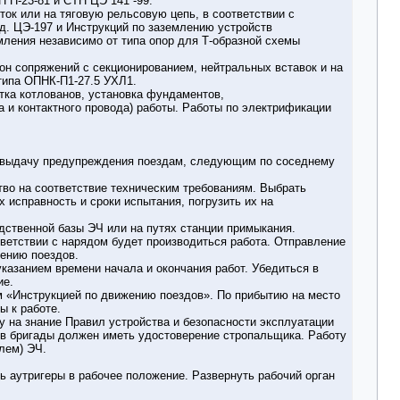
 П-23-81 и СТН ЦЭ 141 -99.
ок или на тяговую рельсовую цепь, в соответствии с
д. ЦЭ-197 и Инструкций по заземлению устройств
ления независимо от типа опор для Т-образной схемы
он сопряжений с секционированием, нейтральных вставок и на
типа ОПНК-П1-27.5 УХЛ1.
отка котлованов, установка фундаментов,
а и контактного провода) работы. Работы по электрификации
на выдачу предупреждения поездам, следующим по соседнему
тво на соответствие техническим требованиям. Выбрать
 исправность и сроки испытания, погрузить их на
ственной базы ЭЧ или на путях станции примыкания.
тветствии с нарядом будет производиться работа. Отправление
ению поездов.
 указанием времени начала и окончания работ. Убедиться в
ие.
м «Инструкцией по движению поездов». По прибытию на место
ы к работе.
 на знание Правил устройства и безопасности эксплуатации
ов бригады должен иметь удостоверение стропальщика. Работу
лем) ЭЧ.
ь аутригеры в рабочее положение. Развернуть рабочий орган