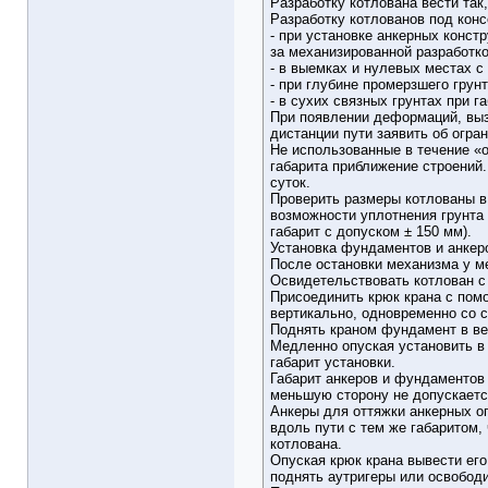
Разработку котлована вести так
Разработку котлованов под конс
- при установке анкерных конст
за механизированной разработкой
- в выемках и нулевых местах с
- при глубине промерзшего грунт
- в сухих связных грунтах при г
При появлении деформаций, выз
дистанции пути заявить об огра
Не использованные в течение «
габарита приближение строений.
суток.
Проверить размеры котлованы в
возможности уплотнения грунта 
габарит с допуском ± 150 мм).
Установка фундаментов и анкер
После остановки механизма у ме
Освидетельствовать котлован с 
Присоединить крюк крана с пом
вертикально, одновременно со 
Поднять краном фундамент в ве
Медленно опуская установить в 
габарит установки.
Габарит анкеров и фундаментов 
меньшую сторону не допускаетс
Анкеры для оттяжки анкерных оп
вдоль пути с тем же габаритом,
котлована.
Опуская крюк крана вывести его
поднять аутригеры или освобод