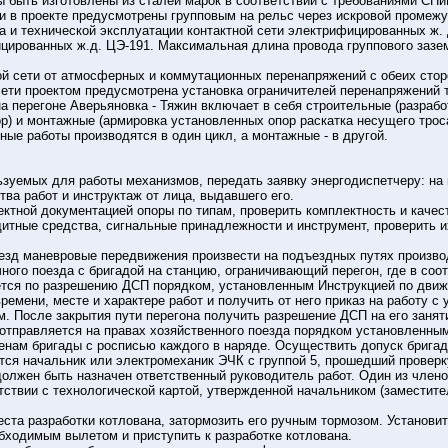
быть изготовлены из сталей марок в соответствии с требованиями СНиП
и в проекте предусмотрены групповым на рельс через искровой промежут
 и технической эксплуатации контактной сети электрифицированных ж. 
цированных ж.д. ЦЭ-191. Максимальная длина провода группового зазем
ой сети от атмосферных и коммутационных перенапряжений с обеих стор
ети проектом предусмотрена установка ограничителей перенапряжений 
на перегоне Аверьяновка - Тяжин включает в себя строительные (разраб
ор) и монтажные (армировка установленных опор раскатка несущего трос
ьные работы производятся в один цикл, а монтажные - в другой.
льзуемых для работы механизмов, передать заявку энергодиспетчеру: 
тва работ и инструктаж от лица, выдавшего его.
ектной документацией опоры по типам, проверить комплектность и качес
тные средства, сигнальные принадлежности и инструмент, проверить их
зд маневровые передвижения произвести на подъездных путях производ
ного поезда с бригадой на станцию, ограничивающий перегон, где в соо
тся по разрешению ДСП порядком, установленным Инструкцией по движ
ремени, месте и характере работ и получить от него приказ на работу с
. После закрытия пути перегона получить разрешение ДСП на его занят
 отправляется на правах хозяйственного поезда порядком установленны
енам бригады с росписью каждого в наряде. Осуществить допуск бригад
тся начальник или электромеханик ЭЧК с группой 5, прошедший проверку
должен быть назначен ответственный руководитель работ. Один из член
ствии с технологической картой, утвержденной начальником (заместите
ста разработки котлована, затормозить его ручным тормозом. Установит
бходимым вылетом и приступить к разработке котлована.