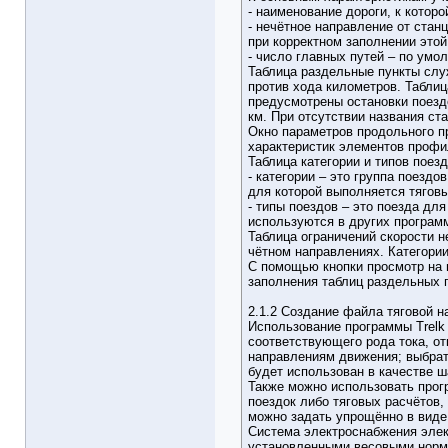
- наименование дороги, к которо
- нечётное направление от стан
при корректном заполнении этой
- число главных путей – по умо
Таблица раздельные пункты служ
против хода километров. Таблиц
предусмотрены остановки поезд
км. При отсутствии названия ст
Окно параметров продольного пр
характеристик элементов профи
Таблица категории и типов поез
- категории – это группа поезд
для которой выполняется тяговы
- типы поездов – это поезда дл
используются в других програм
Таблица ограничений скорости 
чётном направлениях. Категории
С помощью кнопки просмотр на п
заполнения таблиц раздельных п
2.1.2 Создание файла тяговой н
Использование программы Trelk 
соответствующего рода тока, от
направлениям движения; выбрать
будет использован в качестве 
Также можно использовать прог
поездок либо тяговых расчётов,
можно задать упрощённо в виде 
Система электроснабжения элек
установленными весовыми норма