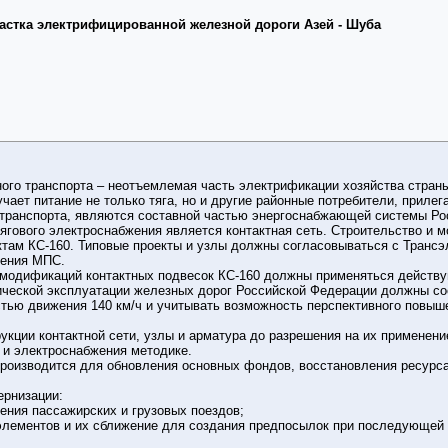
частка электрифицированной железной дороги Азей - Шуба
го транспорта – неотъемлемая часть электрификации хозяйства стран
учает питание не только тяга, но и другие районные потребители, прилег
транспорта, являются составной частью энергоснабжающей системы Ро
гового электроснабжения является контактная сеть. Строительство и м
ктам КС-160. Типовые проекты и узлы должны согласовываться с Транс
жения МПС.
 модификаций контактных подвесок КС-160 должны применяться действу
ической эксплуатации железных дорог Российской Федерации должны с
стью движения 140 км/ч и учитывать возможность перспективного повыш
рукции контактной сети, узлы и арматура до разрешения на их примене
и электроснабжения методике.
производится для обновления основных фондов, восстановления ресурс
ернизации:
ения пассажирских и грузовых поездов;
элементов и их сближение для создания предпосылок при последующей 