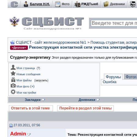
Балуев Н.Н.
Фото
РЖДТьюб
Дневники
СЦБИСТ - сайт железнодорожников №1
>
Помощь студентам, аспир
Реконструкция контактной сети участка электрифици
=Диплом=
Студенту-энергетику
Этот раздел предназначен только для публикования 
Моя страница
(
?
)
Новые сообщения
Форумы
Фотог
Мои файлы
(
загрузить
)
Ошибка
(
+
)
Мои фото
Мои настройки
Закладки
Дневники
По
Ответить в этой теме
Перейти в раздел этой темы
27.03.2011, 07:56
Admin
Тема:
Реконструкция контактной сети у