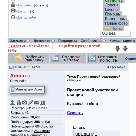
Студенту
Дороги
Мои файлы
(
загрузить
)
Группы
(
+
)
Мои фото
Помощь
Мои настройки
Календарь
Новые фото
Почта
Ошибка
Закладки
Дневники
Поддержка
Сообщество
Комментарии к
Ответить в этой теме
Перейти в раздел этой
темы
Опции
06.04.2011, 14:59
#
1
(
ссылка
)
Admin
Тема:
Проект новой участковой
станции
Crow indian
Проект новой участковой
станции
Курсовая работа
Регистрация: 21.02.2009
Скачать
Возраст: 41
Сообщений:
30,463
Поблагодарил:
398
раз(а)
Поблагодарили 6048 раз(а)
Цитата:
Фотоальбомы:
2624 фото
ВВЕДЕНИЕ
Записей в дневнике:
906