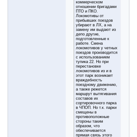
коммерческом
отношении бригадами
ПТО и ПКО.
Локомотивы от
прибывших поездов
убирают в ЛХ, а на
замену им выдают из
депо другие,
подготовленные к
работе. Смена
локомотивов у четных
поездов производится
с использованием
тупика 22. Но при
перестановке
локомотивов из и в
этот парк возникает
враждебность
поездному движению,
а также режется
маршрут вытягивания
составов их
сортировочного парка
в ЧПОП. Но т.к. парки
смещены в
противоположные
стороны таким
образом, что
обеспечивается
прямая связь этого