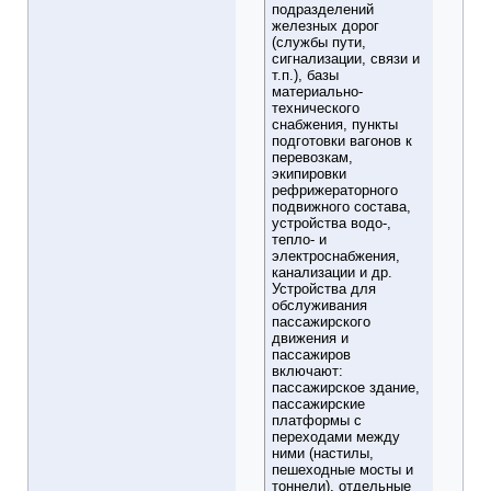
подразделений
железных дорог
(службы пути,
сигнализации, связи и
т.п.), базы
материально-
технического
снабжения, пункты
подготовки вагонов к
перевозкам,
экипировки
рефрижераторного
подвижного состава,
устройства водо-,
тепло- и
электроснабжения,
канализации и др.
Устройства для
обслуживания
пассажирского
движения и
пассажиров
включают:
пассажирское здание,
пассажирские
платформы с
переходами между
ними (настилы,
пешеходные мосты и
тоннели), отдельные