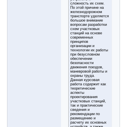
сложность их схем.
По этой причине на
железнодорожном
транспорте уделяется
большое внимание
вопросам разработки
схем участковых
станций на основе
современных
принципов
организации и
технологии их работы
при безусловном
обеспечении
безопасности
движения поездов,
маневровой работы и
охраны труда.
Данная курсовая
работа содержит как
теоретические
аспекты
проектирования
участковых станций,
так и практические
сведения и
рекомендации по
размещению и
расчету их основных
устройств, а также