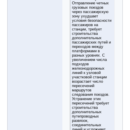
Отправление четных
грузовых поездов
через пассажирскую
зону ухудшает
условия безопасности
пассажиров на
станции, требует
строительства
дополнительных
пассажирских путей и
переходов между
платформами в
разных уровнях. С
увеличением числа
подходов
железнодорожных
линий к узловой
участковой станции
возрастает число
пересечений
маршрутов
следования поездов.
Устранение этих
пересечений требует
строительства
дополнительных
путепроводных
развязок,
соединительных
линий и усложняет