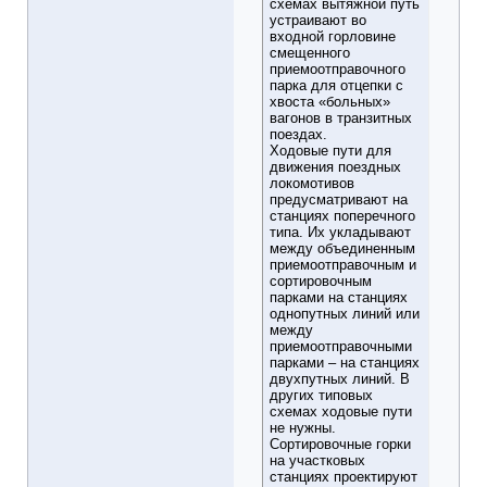
схемах вытяжной путь
устраивают во
входной горловине
смещенного
приемоотправочного
парка для отцепки с
хвоста «больных»
вагонов в транзитных
поездах.
Ходовые пути для
движения поездных
локомотивов
предусматривают на
станциях поперечного
типа. Их укладывают
между объединенным
приемоотправочным и
сортировочным
парками на станциях
однопутных линий или
между
приемоотправочными
парками – на станциях
двухпутных линий. В
других типовых
схемах ходовые пути
не нужны.
Сортировочные горки
на участковых
станциях проектируют