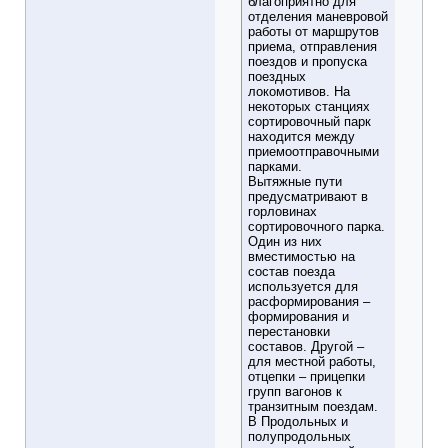
благоприятно для
отделения маневровой
работы от маршрутов
приема, отправления
поездов и пропуска
поездных
локомотивов. На
некоторых станциях
сортировочный парк
находится между
приемоотправочными
парками.
Вытяжные пути
предусматривают в
горловинах
сортировочного парка.
Один из них
вместимостью на
состав поезда
используется для
расформирования –
формирования и
перестановки
составов. Другой –
для местной работы,
отцепки – прицепки
групп вагонов к
транзитным поездам.
В Продольных и
полупродольных