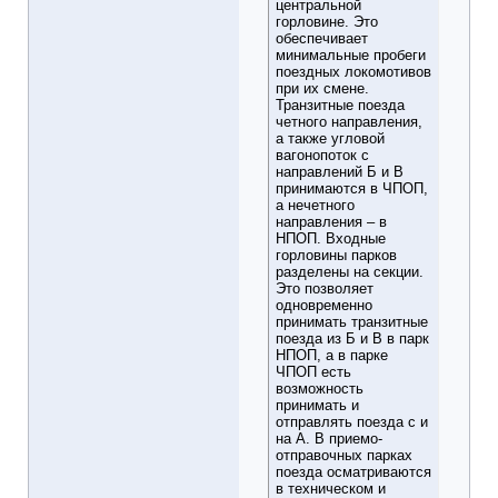
центральной
горловине. Это
обеспечивает
минимальные пробеги
поездных локомотивов
при их смене.
Транзитные поезда
четного направления,
а также угловой
вагонопоток с
направлений Б и В
принимаются в ЧПОП,
а нечетного
направления – в
НПОП. Входные
горловины парков
разделены на секции.
Это позволяет
одновременно
принимать транзитные
поезда из Б и В в парк
НПОП, а в парке
ЧПОП есть
возможность
принимать и
отправлять поезда с и
на А. В приемо-
отправочных парках
поезда осматриваются
в техническом и