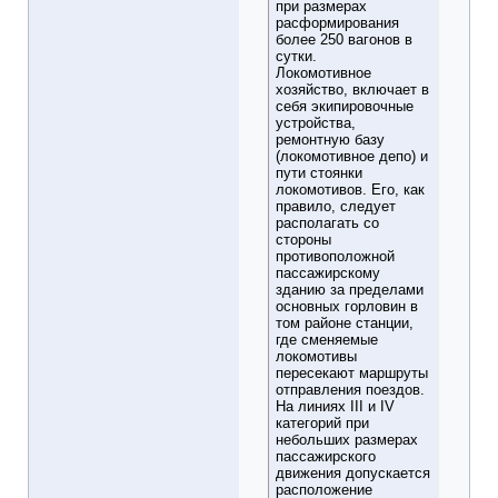
при размерах
расформирования
более 250 вагонов в
сутки.
Локомотивное
хозяйство, включает в
себя экипировочные
устройства,
ремонтную базу
(локомотивное депо) и
пути стоянки
локомотивов. Его, как
правило, следует
располагать со
стороны
противоположной
пассажирскому
зданию за пределами
основных горловин в
том районе станции,
где сменяемые
локомотивы
пересекают маршруты
отправления поездов.
На линиях III и IV
категорий при
небольших размерах
пассажирского
движения допускается
расположение