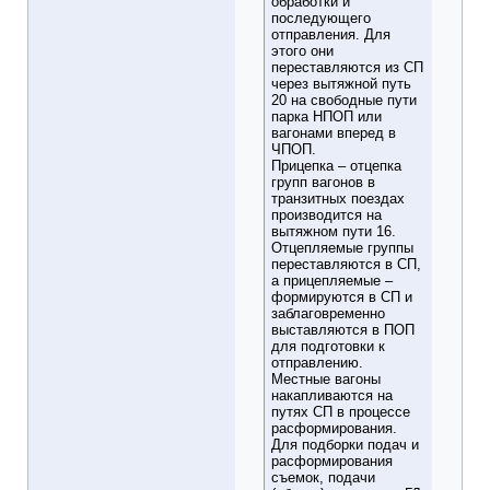
обработки и
последующего
отправления. Для
этого они
переставляются из СП
через вытяжной путь
20 на свободные пути
парка НПОП или
вагонами вперед в
ЧПОП.
Прицепка – отцепка
групп вагонов в
транзитных поездах
производится на
вытяжном пути 16.
Отцепляемые группы
переставляются в СП,
а прицепляемые –
формируются в СП и
заблаговременно
выставляются в ПОП
для подготовки к
отправлению.
Местные вагоны
накапливаются на
путях СП в процессе
расформирования.
Для подборки подач и
расформирования
съемок, подачи