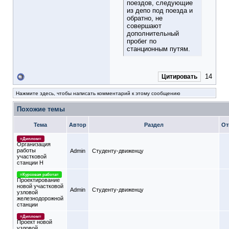
поездов, следующие
из депо под поезда и
обратно, не
совершают
дополнительный
пробег по
станционным путям.
14
Цитировать
Нажмите здесь, чтобы написать комментарий к этому сообщению
Похожие темы
Тема
Автор
Раздел
От
=Диплом=
Организация
работы
Admin
Студенту-движeнцу
участковой
станции Н
=Курсовая работа=
Проектирование
новой участковой
Admin
Студенту-движeнцу
узловой
железнодорожной
станции
=Диплом=
Проект новой
узловой