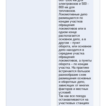
600 -1000 км для
электровозов и 500 -
800 км для
тепловозов.
Локомотивные депо
размещаются по
концам участков
обращения
локомотивов или в
одном конце
располагается
основное депо, а в
другом – пункт
оборота, или основное
депо находится в
середине участка
обращения
локомотивов, а пункты
оборота – по концам
участка. На практике
встречается большое
разнообразие схем
размещения основных
и оборотных депо,
зависящих от многих
факторов и местных
условий.
Так как все поезда
останавливаются на
участковых станциях