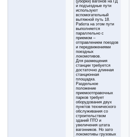
(уборки) вагонов на ГД
и подъездные пути
используют
вспомогательный
вытяжной путь 18.
Работа на этом пути
выполняется
параллельно с
приемом –
отправлением поездов
и передвижениями
поездных
локомотивов.
Для размещения
станции требуется
достаточно длинная
станционная
площадка.
Раздельное
положение
приемоотправочных
парков требует
оборудования двух
пунктов технического
обслуживания со
строительством
зданий ПТО и
увеличения штата
вагонников. Но зато
локомотивы грузовых