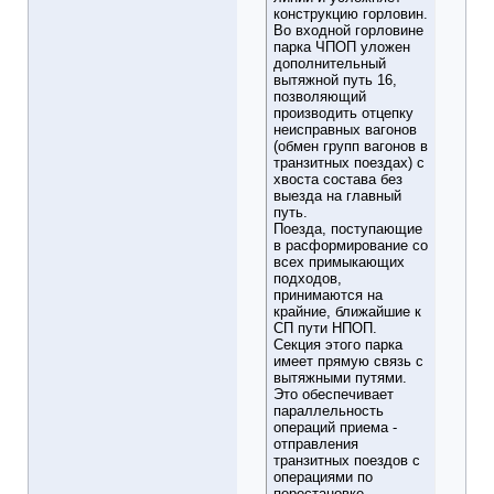
конструкцию горловин.
Во входной горловине
парка ЧПОП уложен
дополнительный
вытяжной путь 16,
позволяющий
производить отцепку
неисправных вагонов
(обмен групп вагонов в
транзитных поездах) с
хвоста состава без
выезда на главный
путь.
Поезда, поступающие
в расформирование со
всех примыкающих
подходов,
принимаются на
крайние, ближайшие к
СП пути НПОП.
Секция этого парка
имеет прямую связь с
вытяжными путями.
Это обеспечивает
параллельность
операций приема -
отправления
транзитных поездов с
операциями по
перестановке