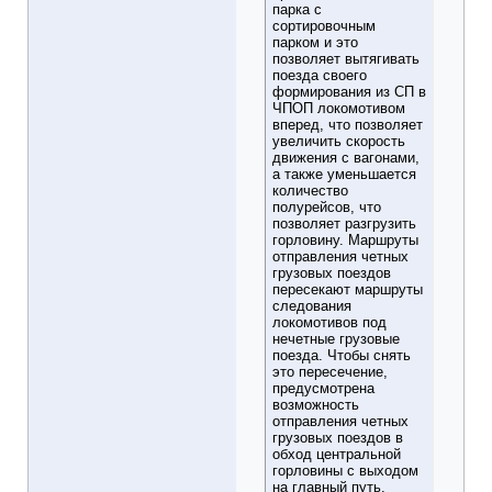
парка с
сортировочным
парком и это
позволяет вытягивать
поезда своего
формирования из СП в
ЧПОП локомотивом
вперед, что позволяет
увеличить скорость
движения с вагонами,
а также уменьшается
количество
полурейсов, что
позволяет разгрузить
горловину. Маршруты
отправления четных
грузовых поездов
пересекают маршруты
следования
локомотивов под
нечетные грузовые
поезда. Чтобы снять
это пересечение,
предусмотрена
возможность
отправления четных
грузовых поездов в
обход центральной
горловины с выходом
на главный путь.