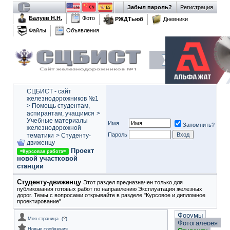
Забыл пароль?
Регистрация
Балуев Н.Н.
Фото
РЖДТьюб
Дневники
Файлы
Объявления
СЦБИСТ - сайт
железнодорожников №1
>
Помощь студентам,
аспирантам, учащимся
>
Учебные материалы
Имя
Запомнить?
железнодорожной
Пароль
тематики
>
Студенту-
движeнцу
Проект
=Курсовая работа=
новой участковой
станции
Студенту-движeнцу
Этот раздел предназначен только для
публикования готовых работ по направлению Эксплуатация железных
дорог. Темы с вопросами открывайте в разделе "Курсовое и дипломное
проектирование"
Форумы
Моя страница
(
?
)
Фотогалерея
Новые сообщения