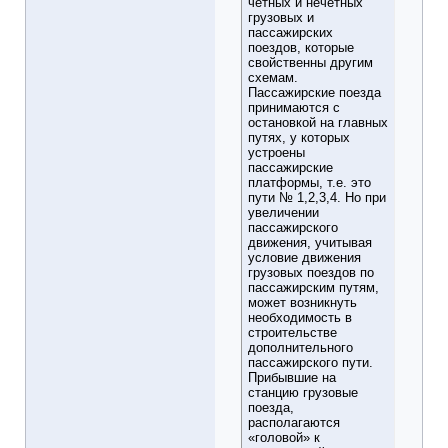
четных и нечетных
грузовых и
пассажирских
поездов, которые
свойственны другим
схемам.
Пассажирские поезда
принимаются с
остановкой на главных
путях, у которых
устроены
пассажирские
платформы, т.е. это
пути № 1,2,3,4. Но при
увеличении
пассажирского
движения, учитывая
условие движения
грузовых поездов по
пассажирским путям,
может возникнуть
необходимость в
строительстве
дополнительного
пассажирского пути.
Прибывшие на
станцию грузовые
поезда,
располагаются
«головой» к