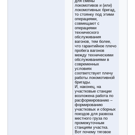
для смены
локомотивов и (или)
локомотивных бригад,
то стоянку под этими
операциями,
совмещают с
операциями
технического
обслуживания
вагонов, тем более,
что гарантийное плечо
пробега вагонов
между техническими
обслуживаниями в
современных
условиях
соответствует плечу
работы локомотивной
бригады.
И, наконец, на
участковые станции
возложена работа по
расформированию –
формированию
участковых и сборных
поездов для развоза
местного груза по
промежуточным
станциям участка.
Вот почему тяговое