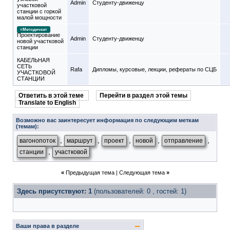
Admin
Студенту-движeнцу
участковой
станции с горкой
малой мощности
=Методичка=
Проектирование
Admin
Студенту-движeнцу
новой участковой
станции
КАБЕЛЬНАЯ
СЕТЬ
Rafa
Дипломы, курсовые, лекции, рефераты по СЦБ
УЧАСТКОВОЙ
СТАНЦИИ
Ответить в этой теме
Перейти в раздел этой темы
Translate to English
Возможно вас заинтересует информация по следующим меткам
(темам):
,
,
,
,
,
вагонопоток
маршрут
проект
новой
отправление
,
станции
участковой
«
Предыдущая тема
|
Следующая тема
»
Здесь присутствуют: 1
(пользователей: 0 , гостей: 1)
Ваши права в разделе