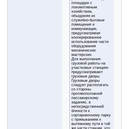
площадке с
локомотивным
хозяйством,
объединяя их
служебно-бытовые
помещения и
коммуникации,
предусматривая
кооперированное
использование части
оборудования
механических
мастерских.
Для выполнения
грузовой работы на
участковых станциях
предусматривают
грузовые дворы.
Грузовые дворы
следует располагать
со стороны
противоположной
пассажирскому
заданию, в
непосредственной
близости к
сортировочному парку
с примыканием к
вытяжному пути в той
же части станции, что