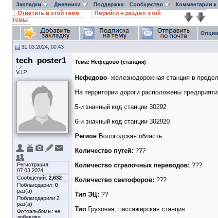
Закладки
Дневники
Поддержка
Сообщество
Комментарии к
Ответить в этой теме
Перейти в раздел этой
темы
Опции
31.03.2024, 00:43
tech_poster1
Тема:
Нефедово (станция)
V.I.P.
Нефедово
- железнодорожная станция в преде
На территории дороги расположены предприят
5-и значный код станции 30292
6-и значный код станции 302920
Регион
Вологодская область
Количество путей:
???
Регистрация:
Количество стрелочных переводов:
???
07.03.2024
Сообщений:
2,632
Количество светофоров:
???
Поблагодарил:
0
раз(а)
Тип ЭЦ:
??
Поблагодарили 2
раз(а)
Тип
Грузовая, пассажирская станция
Фотоальбомы:
не
добавлял