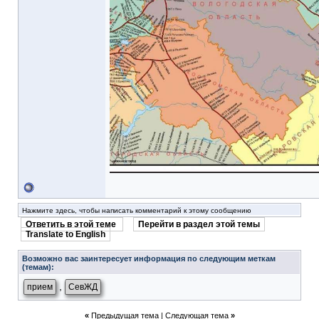
Нажмите здесь, чтобы написать комментарий к этому сообщению
Ответить в этой теме
Перейти в раздел этой темы
Translate to English
Возможно вас заинтересует информация по следующим меткам
(темам):
,
прием
СевЖД
«
Предыдущая тема
|
Следующая тема
»