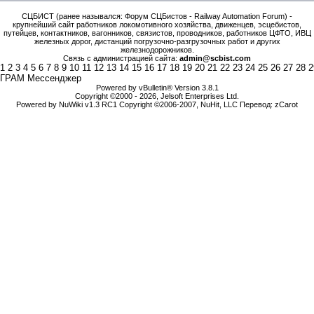
СЦБИСТ (ранее назывался: Форум СЦБистов - Railway Automation Forum) -
крупнейший сайт работников локомотивного хозяйства, движенцев, эсцебистов,
путейцев, контактников, вагонников, связистов, проводников, работников ЦФТО, ИВЦ
железных дорог, дистанций погрузочно-разгрузочных работ и других
железнодорожников.
Связь с администрацией сайта:
admin@scbist.com
1
2
3
4
5
6
7
8
9
10
11
12
13
14
15
16
17
18
19
20
21
22
23
24
25
26
27
28
2
ГРАМ Мессенджер
Powered by vBulletin® Version 3.8.1
Copyright ©2000 - 2026, Jelsoft Enterprises Ltd.
Powered by NuWiki v1.3 RC1 Copyright ©2006-2007, NuHit, LLC Перевод: zCarot