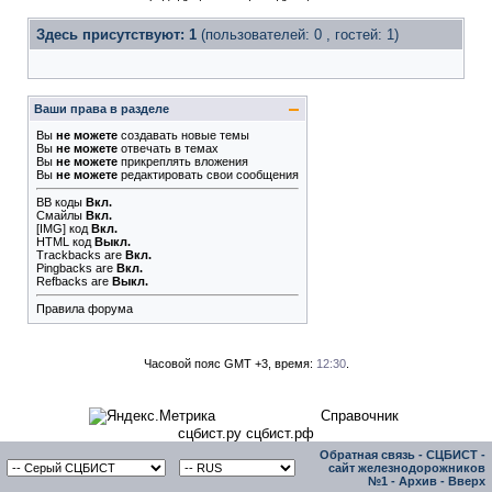
Здесь присутствуют: 1
(пользователей: 0 , гостей: 1)
Ваши права в разделе
Вы
не можете
создавать новые темы
Вы
не можете
отвечать в темах
Вы
не можете
прикреплять вложения
Вы
не можете
редактировать свои сообщения
BB коды
Вкл.
Смайлы
Вкл.
[IMG]
код
Вкл.
HTML код
Выкл.
Trackbacks
are
Вкл.
Pingbacks
are
Вкл.
Refbacks
are
Выкл.
Правила форума
Часовой пояс GMT +3, время:
12:30
.
Справочник
сцбист.ру сцбист.рф
Обратная связь
-
СЦБИСТ -
сайт железнодорожников
№1
-
Архив
-
Вверх