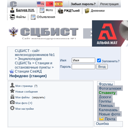
Забыл пароль?
Регистрация
Балуев Н.Н.
Фото
РЖДТьюб
Дневники
Файлы
Объявления
СЦБИСТ - сайт
железнодорожников №1
>
Энциклопедия
Имя
Запомнить?
СЦБИСТа
>
Станции и
Пароль
остановочные пункты
>
Станции СевЖД
Нефедово (станция)
Форумы
Моя страница
(
?
)
Фотогалерея
Новые сообщения
Студенту
Дороги
Мои файлы
(
загрузить
)
Группы
(
+
)
Мои фото
Помощь
Мои настройки
Календарь
Новые фото
Почта
Ошибка