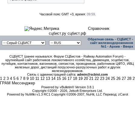
Часовой пояс GMT +3, время:
09:59
.
Справочник
сцбист.ру сцбист.рф
Обратная связь
-
СЦБИСТ -
сайт железнодорожников
№1
-
Архив
-
Вверх
СЦБИСТ (ранее назывался: Форум СЦБистов - Railway Automation Forum) -
крупнейший сайт работников локомотивного хозяйства, движенцев, эсцебистов,
путейцев, контактников, вагонников, связистов, проводников, работников ЦФТО, ИВЦ
железных дорог, дистанций погрузочно-разгрузочных работ и других
железнодорожников.
Связь с администрацией сайта:
admin@scbist.com
1
2
3
4
5
6
7
8
9
10
11
12
13
14
15
16
17
18
19
20
21
22
23
24
25
26
27
28
2
ГРАМ Мессенджер
Powered by vBulletin® Version 3.8.1
Copyright ©2000 - 2026, Jelsoft Enterprises Ltd.
Powered by NuWiki v1.3 RC1 Copyright ©2006-2007, NuHit, LLC Перевод: zCarot