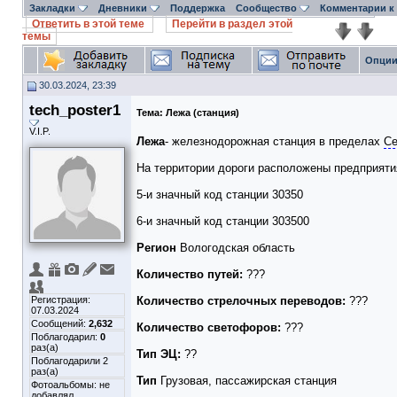
Закладки
Дневники
Поддержка
Сообщество
Комментарии к
Ответить в этой теме
Перейти в раздел этой
темы
Опции
30.03.2024, 23:39
tech_poster1
Тема:
Лежа (станция)
V.I.P.
Лежа
- железнодорожная станция в пределах
Се
На территории дороги расположены предприят
5-и значный код станции 30350
6-и значный код станции 303500
Регион
Вологодская область
Количество путей:
???
Регистрация:
Количество стрелочных переводов:
???
07.03.2024
Сообщений:
2,632
Количество светофоров:
???
Поблагодарил:
0
раз(а)
Тип ЭЦ:
??
Поблагодарили 2
раз(а)
Тип
Грузовая, пассажирская станция
Фотоальбомы:
не
добавлял