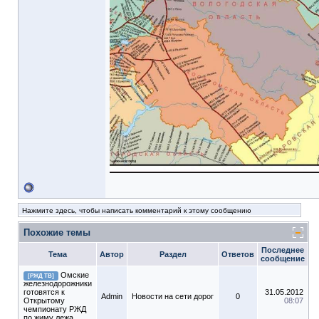
Нажмите здесь, чтобы написать комментарий к этому сообщению
Похожие темы
Последнее
Тема
Автор
Раздел
Ответов
сообщение
Омские
[РЖД ТВ]
железнодорожники
готовятся к
31.05.2012
Admin
Новости на сети дорог
0
Открытому
08:07
чемпионату РЖД
по жиму лежа