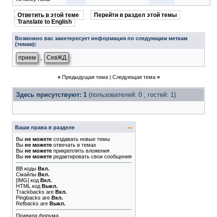
Ответить в этой теме
Перейти в раздел этой темы
Translate to English
Возможно вас заинтересует информация по следующим меткам
(темам):
,
прием
СевЖД
«
Предыдущая тема
|
Следующая тема
»
Здесь присутствуют: 1
(пользователей: 0 , гостей: 1)
Ваши права в разделе
Вы
не можете
создавать новые темы
Вы
не можете
отвечать в темах
Вы
не можете
прикреплять вложения
Вы
не можете
редактировать свои сообщения
BB коды
Вкл.
Смайлы
Вкл.
[IMG]
код
Вкл.
HTML код
Выкл.
Trackbacks
are
Вкл.
Pingbacks
are
Вкл.
Refbacks
are
Выкл.
Правила форума