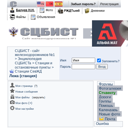
Забыл пароль?
Регистрация
Балуев Н.Н.
Фото
РЖДТьюб
Дневники
Файлы
Объявления
СЦБИСТ - сайт
железнодорожников №1
>
Энциклопедия
Имя
Запомнить?
СЦБИСТа
>
Станции и
Пароль
остановочные пункты
>
Станции СевЖД
Лежа (станция)
Форумы
Моя страница
(
?
)
Фотогалерея
Новые сообщения
Студенту
Дороги
Мои файлы
(
загрузить
)
Группы
(
+
)
Мои фото
Помощь
Мои настройки
Календарь
Новые фото
Почта
Ошибка