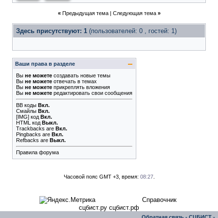
«
Предыдущая тема
|
Следующая тема
»
Здесь присутствуют: 1
(пользователей: 0 , гостей: 1)
Ваши права в разделе
Вы
не можете
создавать новые темы
Вы
не можете
отвечать в темах
Вы
не можете
прикреплять вложения
Вы
не можете
редактировать свои сообщения
BB коды
Вкл.
Смайлы
Вкл.
[IMG]
код
Вкл.
HTML код
Выкл.
Trackbacks
are
Вкл.
Pingbacks
are
Вкл.
Refbacks
are
Выкл.
Правила форума
Часовой пояс GMT +3, время:
08:27
.
Справочник
сцбист.ру сцбист.рф
Обратная связь
-
СЦБИСТ -