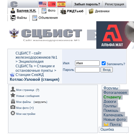
Забыл пароль?
Регистрация
Балуев Н.Н.
Фото
РЖДТьюб
Дневники
Файлы
Объявления
СЦБИСТ - сайт
железнодорожников №1
>
Энциклопедия
Имя
Запомнить?
СЦБИСТа
>
Станции и
Пароль
остановочные пункты
>
Станции СевЖД
Котлас-Узловой (станция)
Форумы
Моя страница
(
?
)
Фотогалерея
Новые сообщения
Студенту
Дороги
Мои файлы
(
загрузить
)
Группы
(
+
)
Мои фото
Помощь
Мои настройки
Календарь
Новые фото
Почта
Ошибка