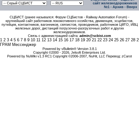
сайт железнодорожников
№1
-
Архив
-
Вверх
СЦБИСТ (ранее назывался: Форум СЦБистов - Railway Automation Forum) -
крупнейший сайт работников локомотивного хозяйства, движенцев, эсцебистов,
путейцев, контактников, вагонников, связистов, проводников, работников ЦФТО, ИВЦ
железных дорог, дистанций погрузочно-разгрузочных работ и других
железнодорожников.
Связь с администрацией сайта:
admin@scbist.com
1
2
3
4
5
6
7
8
9
10
11
12
13
14
15
16
17
18
19
20
21
22
23
24
25
26
27
28
2
ГРАМ Мессенджер
Powered by vBulletin® Version 3.8.1
Copyright ©2000 - 2026, Jelsoft Enterprises Ltd.
Powered by NuWiki v1.3 RC1 Copyright ©2006-2007, NuHit, LLC Перевод: zCarot