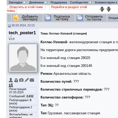
Закладки
Дневники
Поддержка
Сообщество
Комментарии к
Ответить в этой теме
Перейти в раздел этой
темы
Опции
30.03.2024, 23:13
tech_poster1
Тема:
Котлас-Узловой (станция)
V.I.P.
Котлас-Узловой
- железнодорожная станция в 
На территории дороги расположены предприят
5-и значный код станции 28020
6-и значный код станции 280149
Регион
Архангельская область
Количество путей:
???
Регистрация:
Количество стрелочных переводов:
???
07.03.2024
Сообщений:
2,632
Количество светофоров:
???
Поблагодарил:
0
раз(а)
Тип ЭЦ:
??
Поблагодарили 2
раз(а)
Тип
Грузовая, пассажирская станция
Фотоальбомы:
не
добавлял