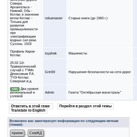
Севера.
Архангельск -
Нижний, Обь -
Котлас и значение
ветки Котлас -
relsamaster
Старые книги (до 1960 г.)
Тотьма для
развития
промышленности
при
электрификации
водных сил реки
Сухоны. 1918
Профиль Киров-
tuyphak
Машинисты
Котлас
25.02.12г.
Травматический
случай с ТЧМп
Grin59
Нарушения безопасности на сети дорог
Денисовым Р.А.
ТЧЭ-Котлас.
Северная ж.д.
Два уровня:
[ОМ]
региональный и
Admin
Газета "Октябрьская магистраль"
узловой
Ответить в этой теме
Перейти в раздел этой темы
Translate to English
Возможно вас заинтересует информация по следующим меткам
(темам):
,
прием
СевЖД