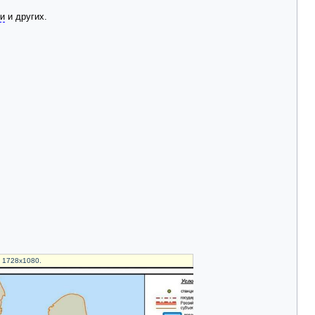
ги
и других.
и 1728x1080.