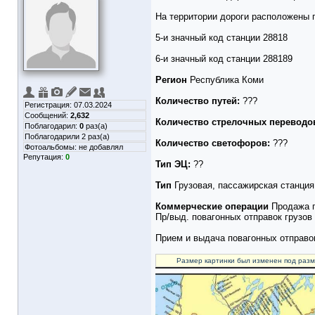
На территории дороги расположены
5-и значный код станции 28818
6-и значный код станции 288189
Регион
Республика Коми
Количество путей:
???
Регистрация: 07.03.2024
Сообщений:
2,632
Количество стрелочных переводо
Поблагодарил:
0
раз(а)
Поблагодарили 2 раз(а)
Количество светофоров:
???
Фотоальбомы:
не добавлял
Репутация:
0
Тип ЭЦ:
??
Тип
Грузовая, пассажирская станция
Коммерческие операции
Продажа п
Пр/выд. повагонных отправок грузов
Прием и выдача повагонных отправо
Размер картинки был изменен под разм