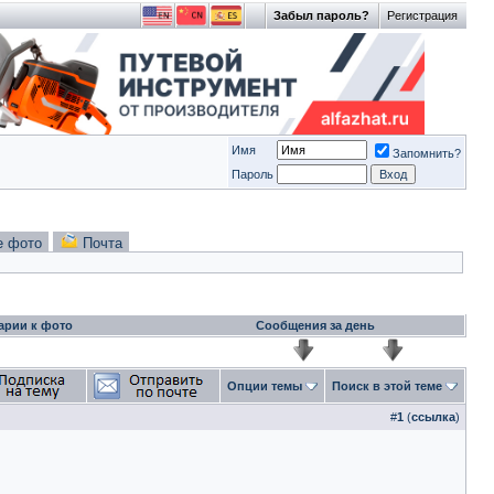
Забыл пароль?
Регистрация
Имя
Запомнить?
Пароль
е фото
Почта
арии к фото
Сообщения за день
Опции темы
Поиск в этой теме
#
1
(
ссылка
)