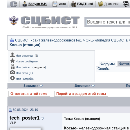
Балуев Н.Н.
Фото
РЖДТьюб
Дневники
СЦБИСТ - сайт железнодорожников №1
>
Энциклопедия СЦБИСТа
Косью (станция)
Моя страница
(
?
)
Новые сообщения
Форумы
Фотог
Мои файлы
(
загрузить
)
Ошибка
(
+
)
Мои фото
Мои настройки
Закладки
Дневники
По
Ответить в этой теме
Перейти в раздел этой темы
30.03.2024, 23:10
tech_poster1
Тема:
Косью (станция)
V.I.P.
Косью
- железнодорожная станция 