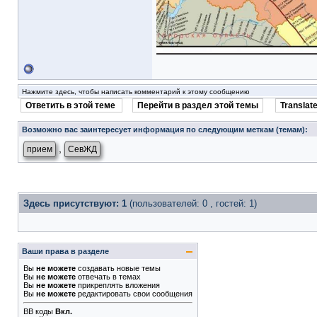
Нажмите здесь, чтобы написать комментарий к этому сообщению
Ответить в этой теме
Перейти в раздел этой темы
Translate
Возможно вас заинтересует информация по следующим меткам (темам):
,
прием
СевЖД
Здесь присутствуют: 1
(пользователей: 0 , гостей: 1)
Ваши права в разделе
Вы
не можете
создавать новые темы
Вы
не можете
отвечать в темах
Вы
не можете
прикреплять вложения
Вы
не можете
редактировать свои сообщения
BB коды
Вкл.