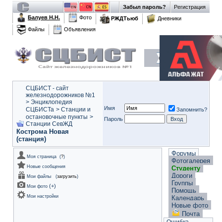
Забыл пароль?
Регистрация
Балуев Н.Н.
Фото
РЖДТьюб
Дневники
Файлы
Объявления
СЦБИСТ - сайт
железнодорожников №1
>
Энциклопедия
Имя
СЦБИСТа
>
Станции и
Запомнить?
остановочные пункты
>
Пароль
Станции СевЖД
Кострома Новая
(станция)
Форумы
Моя страница
(
?
)
Фотогалерея
Новые сообщения
Студенту
Дороги
Мои файлы
(
загрузить
)
Группы
(
+
)
Мои фото
Помощь
Мои настройки
Календарь
Новые фото
Почта