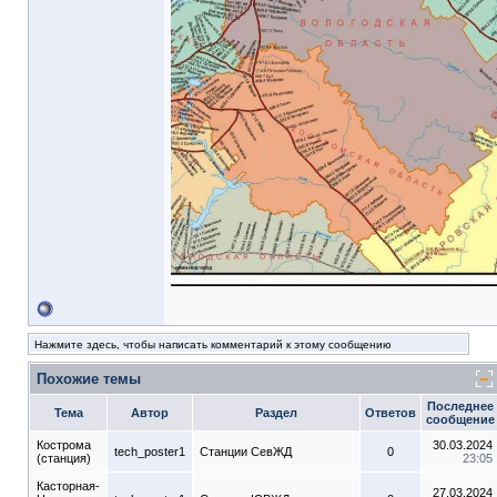
Нажмите здесь, чтобы написать комментарий к этому сообщению
Похожие темы
Последнее
Тема
Автор
Раздел
Ответов
сообщение
Кострома
30.03.2024
tech_poster1
Станции СевЖД
0
(станция)
23:05
Касторная-
27.03.2024