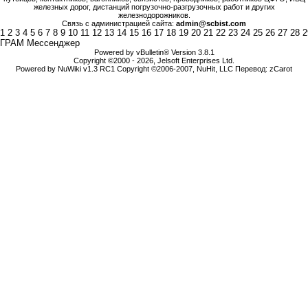
железных дорог, дистанций погрузочно-разгрузочных работ и других
железнодорожников.
Связь с администрацией сайта:
admin@scbist.com
1
2
3
4
5
6
7
8
9
10
11
12
13
14
15
16
17
18
19
20
21
22
23
24
25
26
27
28
2
ГРАМ Мессенджер
Powered by vBulletin® Version 3.8.1
Copyright ©2000 - 2026, Jelsoft Enterprises Ltd.
Powered by NuWiki v1.3 RC1 Copyright ©2006-2007, NuHit, LLC Перевод: zCarot