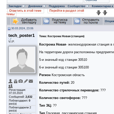
Ошибка
Закладки
Дневники
Поддержка
Сообщество
Комментарии к
Ответить в этой теме
Перейти в раздел этой
темы
Опции
30.03.2024, 23:06
tech_poster1
Тема:
Кострома Новая (станция)
V.I.P.
Кострома Новая
- железнодорожная станция в
На территории дороги расположены предприят
5-и значный код станции 30510
6-и значный код станции 305100
Регион
Костромская область
Количество путей:
20
Регистрация:
Количество стрелочных переводов:
???
07.03.2024
Сообщений:
2,632
Количество светофоров:
???
Поблагодарил:
0
раз(а)
Тип ЭЦ:
??
Поблагодарили 2
раз(а)
Тип
Грузовая, пассажирская станция