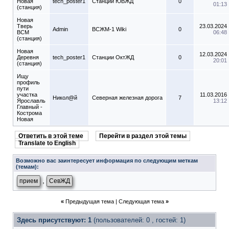
Новая
tech_poster1
Станции ЮВЖД
0
01:13
(станция)
Новая
Тверь
23.03.2024
Admin
ВСЖМ-1 Wiki
0
ВСМ
06:48
(станция)
Новая
12.03.2024
Деревня
tech_poster1
Станции ОктЖД
0
20:01
(станция)
Ищу
профиль
пути
участка
11.03.2016
Никол@й
Северная железная дорога
7
Ярославль
13:12
Главный -
Кострома
Новая
Ответить в этой теме
Перейти в раздел этой темы
Translate to English
Возможно вас заинтересует информация по следующим меткам
(темам):
,
прием
СевЖД
«
Предыдущая тема
|
Следующая тема
»
Здесь присутствуют: 1
(пользователей: 0 , гостей: 1)