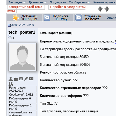
Закладки
Дневники
Поддержка
Сообщество
Комментарии к
Ответить в этой теме
Перейти в раздел этой
темы
Опции
30.03.2024, 23:00
tech_poster1
Тема:
Корега (станция)
V.I.P.
Корега
- железнодорожная станция в пределах
На территории дороги расположены предприят
5-и значный код станции 30450
6-и значный код станции 304502
Регион
Костромская область
Количество путей:
???
Регистрация:
Количество стрелочных переводов:
???
07.03.2024
Сообщений:
2,632
Количество светофоров:
???
Поблагодарил:
0
раз(а)
Тип ЭЦ:
??
Поблагодарили 2
раз(а)
Тип
Грузовая, пассажирская станция
Фотоальбомы:
не
добавлял