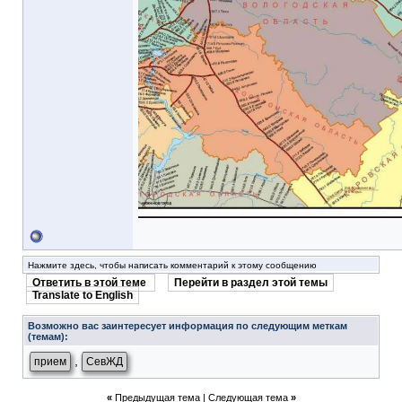
Нажмите здесь, чтобы написать комментарий к этому сообщению
Ответить в этой теме
Перейти в раздел этой темы
Translate to English
Возможно вас заинтересует информация по следующим меткам
(темам):
,
прием
СевЖД
«
Предыдущая тема
|
Следующая тема
»