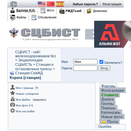
Забыл пароль?
Регистрация
Балуев Н.Н.
Фото
РЖДТьюб
Дневники
Файлы
Объявления
СЦБИСТ - сайт
железнодорожников №1
>
Энциклопедия
Имя
Запомнить?
СЦБИСТа
>
Станции и
Пароль
остановочные пункты
>
Станции СевЖД
Корега (станция)
Форумы
Моя страница
(
?
)
Фотогалерея
Новые сообщения
Студенту
Дороги
Мои файлы
(
загрузить
)
Группы
(
+
)
Мои фото
Помощь
Мои настройки
Календарь
Новые фото
Почта
Ошибка