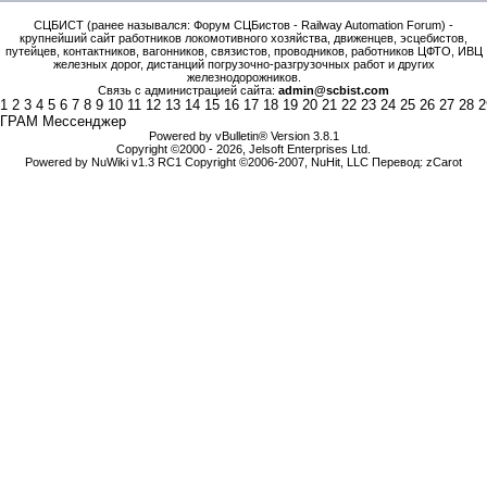
СЦБИСТ (ранее назывался: Форум СЦБистов - Railway Automation Forum) -
крупнейший сайт работников локомотивного хозяйства, движенцев, эсцебистов,
путейцев, контактников, вагонников, связистов, проводников, работников ЦФТО, ИВЦ
железных дорог, дистанций погрузочно-разгрузочных работ и других
железнодорожников.
Связь с администрацией сайта:
admin@scbist.com
1
2
3
4
5
6
7
8
9
10
11
12
13
14
15
16
17
18
19
20
21
22
23
24
25
26
27
28
2
ГРАМ Мессенджер
Powered by vBulletin® Version 3.8.1
Copyright ©2000 - 2026, Jelsoft Enterprises Ltd.
Powered by NuWiki v1.3 RC1 Copyright ©2006-2007, NuHit, LLC Перевод: zCarot