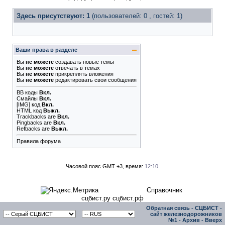
Здесь присутствуют: 1
(пользователей: 0 , гостей: 1)
Ваши права в разделе
Вы
не можете
создавать новые темы
Вы
не можете
отвечать в темах
Вы
не можете
прикреплять вложения
Вы
не можете
редактировать свои сообщения
BB коды
Вкл.
Смайлы
Вкл.
[IMG]
код
Вкл.
HTML код
Выкл.
Trackbacks
are
Вкл.
Pingbacks
are
Вкл.
Refbacks
are
Выкл.
Правила форума
Часовой пояс GMT +3, время:
12:10
.
Справочник
сцбист.ру сцбист.рф
Обратная связь
-
СЦБИСТ -
сайт железнодорожников
№1
-
Архив
-
Вверх