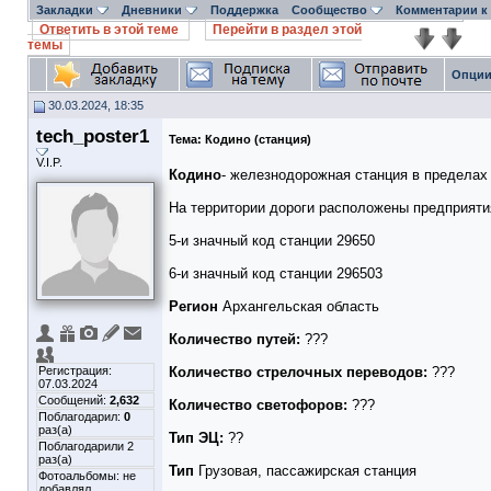
Закладки
Дневники
Поддержка
Сообщество
Комментарии к
Ответить в этой теме
Перейти в раздел этой
темы
Опции
30.03.2024, 18:35
tech_poster1
Тема:
Кодино (станция)
V.I.P.
Кодино
- железнодорожная станция в предела
На территории дороги расположены предприят
5-и значный код станции 29650
6-и значный код станции 296503
Регион
Архангельская область
Количество путей:
???
Регистрация:
Количество стрелочных переводов:
???
07.03.2024
Сообщений:
2,632
Количество светофоров:
???
Поблагодарил:
0
раз(а)
Тип ЭЦ:
??
Поблагодарили 2
раз(а)
Тип
Грузовая, пассажирская станция
Фотоальбомы:
не
добавлял