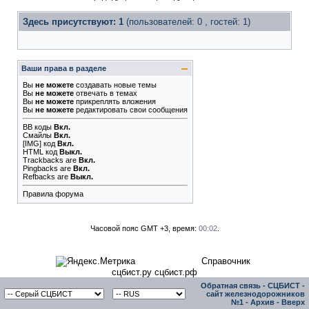
Здесь присутствуют: 1
(пользователей: 0 , гостей: 1)
Ваши права в разделе
Вы
не можете
создавать новые темы
Вы
не можете
отвечать в темах
Вы
не можете
прикреплять вложения
Вы
не можете
редактировать свои сообщения
BB коды
Вкл.
Смайлы
Вкл.
[IMG]
код
Вкл.
HTML код
Выкл.
Trackbacks
are
Вкл.
Pingbacks
are
Вкл.
Refbacks
are
Выкл.
Правила форума
Часовой пояс GMT +3, время:
00:02
.
Справочник
сцбист.ру сцбист.рф
Обратная связь
-
СЦБИСТ -
сайт железнодорожников
№1
-
Архив
-
Вверх