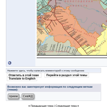
Нажмите здесь, чтобы написать комментарий к этому сообщению
Ответить в этой теме
Перейти в раздел этой темы
Translate to English
Возможно вас заинтересует информация по следующим меткам
(темам):
,
прием
СевЖД
«
Предыдущая тема
|
Следующая тема
»