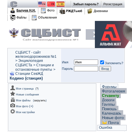
Забыл пароль?
Регистрация
Балуев Н.Н.
Фото
РЖДТьюб
Дневники
Файлы
Объявления
СЦБИСТ - сайт
железнодорожников №1
>
Энциклопедия
Имя
Запомнить?
СЦБИСТа
>
Станции и
Пароль
остановочные пункты
>
Станции СевЖД
Кодино (станция)
Форумы
Моя страница
(
?
)
Фотогалерея
Новые сообщения
Студенту
Дороги
Мои файлы
(
загрузить
)
Группы
(
+
)
Мои фото
Помощь
Мои настройки
Календарь
Новые фото
Почта
Ошибка