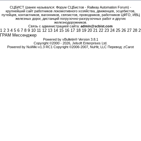
СЦБИСТ (ранее назывался: Форум СЦБистов - Railway Automation Forum) -
крупнейший сайт работников локомотивного хозяйства, движенцев, эсцебистов,
путейцев, контактников, вагонников, связистов, проводников, работников ЦФТО, ИВЦ
железных дорог, дистанций погрузочно-разгрузочных работ и других
железнодорожников.
Связь с администрацией сайта:
admin@scbist.com
1
2
3
4
5
6
7
8
9
10
11
12
13
14
15
16
17
18
19
20
21
22
23
24
25
26
27
28
2
ГРАМ Мессенджер
Powered by vBulletin® Version 3.8.1
Copyright ©2000 - 2026, Jelsoft Enterprises Ltd.
Powered by NuWiki v1.3 RC1 Copyright ©2006-2007, NuHit, LLC Перевод: zCarot