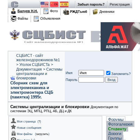
Забыл пароль?
Регистрация
Балуев Н.Н.
Фото
РЖДТьюб
Дневники
Файлы
Объявления
СЦБИСТ - сайт
железнодорожников №1
>
Уголок СЦБИСТа
>
Документация
>
Системы
Имя
централизации и
Запомнить?
блокировки
Пароль
Сборник схем для
электромеханика и
электромонтера СЦБ
(памятка) 1995г.
Системы централизации и блокировки
Документация по
системам ЭЦ, МПЦ, РПЦ, АБ, ДЦ и ДК
Форумы
Моя страница
(
?
)
Фотогалерея
Новые сообщения
Студенту
Дороги
Мои файлы
(
загрузить
)
Группы