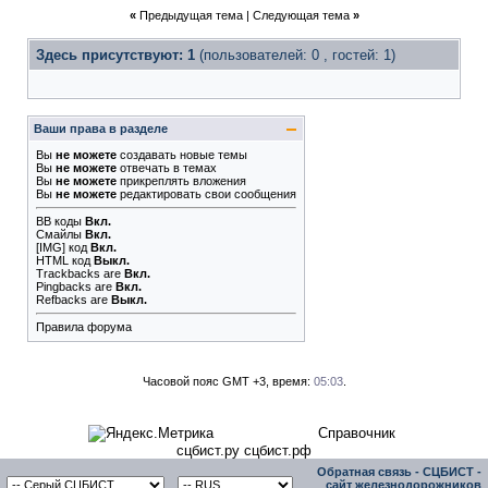
«
Предыдущая тема
|
Следующая тема
»
Здесь присутствуют: 1
(пользователей: 0 , гостей: 1)
Ваши права в разделе
Вы
не можете
создавать новые темы
Вы
не можете
отвечать в темах
Вы
не можете
прикреплять вложения
Вы
не можете
редактировать свои сообщения
BB коды
Вкл.
Смайлы
Вкл.
[IMG]
код
Вкл.
HTML код
Выкл.
Trackbacks
are
Вкл.
Pingbacks
are
Вкл.
Refbacks
are
Выкл.
Правила форума
Часовой пояс GMT +3, время:
05:03
.
Справочник
сцбист.ру сцбист.рф
Обратная связь
-
СЦБИСТ -
сайт железнодорожников