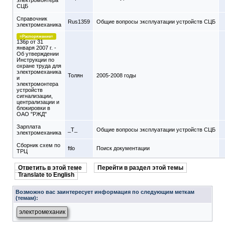
электромонтера
СЦБ
Справочник
Rus1359
Общие вопросы эксплуатации устройств СЦБ
электромеханика
=Распоряжение=
136р от 31
января 2007 г. -
Об утверждении
Инструкции по
охране труда для
электромеханика
Толян
2005-2008 годы
и
электромонтера
устройств
сигнализации,
централизации и
блокировки в
ОАО "РЖД"
Зарплата
_T_
Общие вопросы эксплуатации устройств СЦБ
электромеханика
Сборник схем по
ftlo
Поиск документации
ТРЦ
Ответить в этой теме
Перейти в раздел этой темы
Translate to English
Возможно вас заинтересует информация по следующим меткам
(темам):
электромеханик