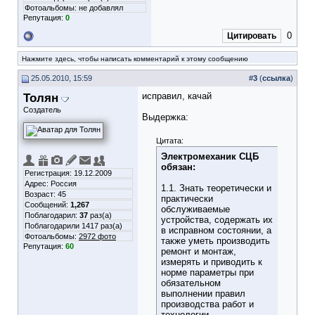
Фотоальбомы:
не добавлял
Репутация:
0
0
Цитировать
Нажмите здесь, чтобы написать комментарий к этому сообщению
25.05.2010, 15:59
#
3
(
ссылка
)
Толян
исправил, качай
Создатель
Выдержка:
Цитата:
Электромеханик СЦБ
обязан:
Регистрация: 19.12.2009
Адрес: Россия
1.1. Знать теоретически и
Возраст: 45
практически
Сообщений:
1,267
обслуживаемые
Поблагодарил:
37
раз(а)
устройства, содержать их
Поблагодарили 1417 раз(а)
в исправном состоянии, а
Фотоальбомы:
2972 фото
также уметь производить
Репутация:
60
ремонт и монтаж,
измерять и приводить к
норме параметры при
обязательном
выполнении правил
производства работ и
технологии,