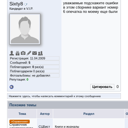
Sixty8
уважаемые подскажите ошибки
в этом сборнике вариант номер
Кандидат в V.I.P.
6 опечатка по моему еще были
Регистрация: 11.04.2009
Сообщений:
5
Поблагодарил:
0
раз(а)
Поблагодарили 0 раз(а)
Фотоальбомы:
не добавлял
Репутация:
0
0
Цитировать
Нажмите здесь, чтобы написать комментарий к этому сообщению
Похожие темы
Тема
Автор
Раздел
О
=Справочник=
Справочник
СЦБист
Книги и журналы