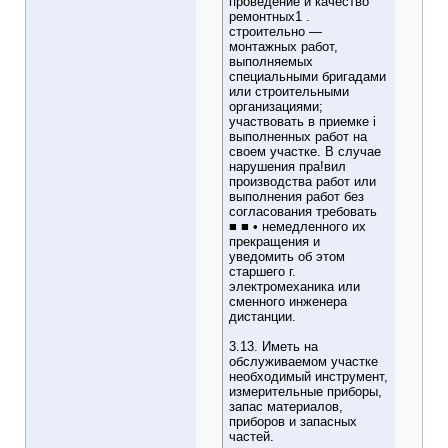
проведение и качество
ремонтных1 .
строительно —
монтажных работ,
выполняемых
специальными бригадами
или строительными
организациями;
участвовать в приемке i
выполненных работ на
своем участке. В случае
нарушения пра!вил
производства работ или
выполнения работ без
согласования требовать
■ ■ • немедленного их
прекращения и
уведомить об этом
старшего г.
электромеханика или
сменного инженера
дистанции.
3.13. Иметь на
обслуживаемом участке
необходимый инструмент,
измерительные приборы,
запас материалов,
приборов и запасных
частей.