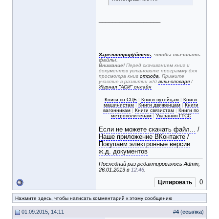
__________________
Зарегистрируйтесь
, чтобы скачивать
файлы.
Внимание!
Перед скачиванием книг и
документов установите программу для
просмотра книг
отсюда
. Примите
участие в развитии ж/д
вики-словаря
/
Журнал "АСИ" онлайн
Книги по СЦБ
|
Книги путейцам
|
Книги
машинистам
|
Книги движенцам
|
Книги
вагонникам
|
Книги связистам
|
Книги по
метрополитенам
|
Указания ГТСС
Если не можете скачать файл...
/
Наше приложение ВКонтакте
/
Покупаем электронные версии
ж.д. документов
Последний раз редактировалось Admin;
26.01.2013 в
12:46
.
0
Цитировать
Нажмите здесь, чтобы написать комментарий к этому сообщению
01.09.2015, 14:11
#
4
(
ссылка
)