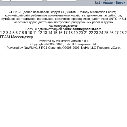
№1
-
Архив
-
Вверх
СЦБИСТ (ранее назывался: Форум СЦБистов - Railway Automation Forum) -
крупнейший сайт работников локомотивного хозяйства, движенцев, эсцебистов,
путейцев, контактников, вагонников, связистов, проводников, работников ЦФТО, ИВЦ
железных дорог, дистанций погрузочно-разгрузочных работ и других
железнодорожников.
Связь с администрацией сайта:
admin@scbist.com
1
2
3
4
5
6
7
8
9
10
11
12
13
14
15
16
17
18
19
20
21
22
23
24
25
26
27
28
2
ГРАМ Мессенджер
Powered by vBulletin® Version 3.8.1
Copyright ©2000 - 2026, Jelsoft Enterprises Ltd.
Powered by NuWiki v1.3 RC1 Copyright ©2006-2007, NuHit, LLC Перевод: zCarot