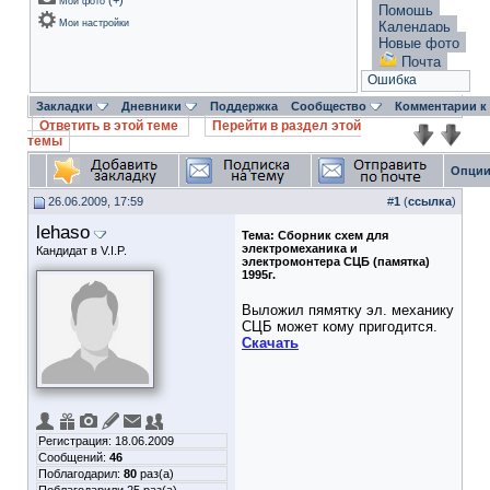
(
+
)
Мои фото
Помощь
Мои настройки
Календарь
Новые фото
Почта
Ошибка
Закладки
Дневники
Поддержка
Сообщество
Комментарии к
Ответить в этой теме
Перейти в раздел этой
темы
Опции
26.06.2009, 17:59
#
1
(
ссылка
)
lehaso
Тема:
Сборник схем для
электромеханика и
Кандидат в V.I.P.
электромонтера СЦБ (памятка)
1995г.
Выложил пямятку эл. механику
СЦБ может кому пригодится.
Скачать
Регистрация: 18.06.2009
Сообщений:
46
Поблагодарил:
80
раз(а)