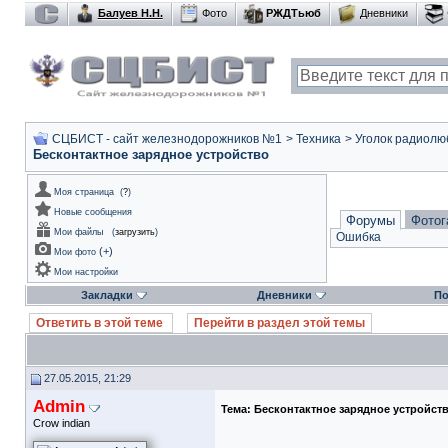
Балуев Н.Н.
Фото
РЖДТьюб
Дневники
СЦБИСТ - сайт железнодорожников №1
>
Техника
>
Уголок радиолю
Бесконтактное зарядное устройство
Моя страница
(
?
)
Новые сообщения
Форумы
Фотог
Мои файлы
(
загрузить
)
Ошибка
(
+
)
Мои фото
Мои настройки
Закладки
Дневники
По
Ответить в этой теме
Перейти в раздел этой темы
27.05.2015, 21:29
Admin
Тема:
Бесконтактное зарядное устройст
Crow indian