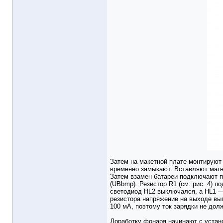
Затем на макетной плате монтируют
временно замыкают. Вставляют магни
Затем взамен батареи подключают п
(UBbmp). Резистор R1 (см. рис. 4) 
светодиод HL2 выключался, a HL1 —
резистора напряжение на выходе вы
100 мА, поэтому ток зарядки не дол
Доработку фонаря начинают с устано