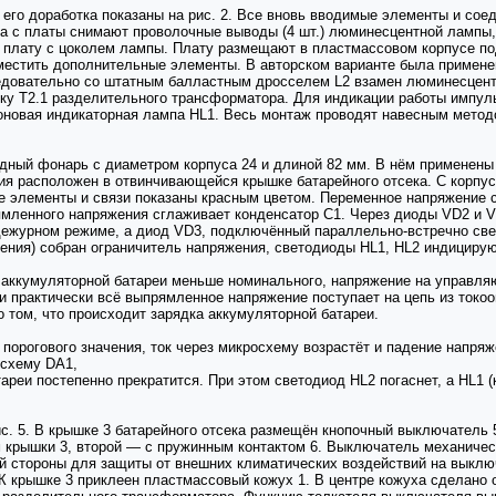
 его доработка показаны на рис. 2. Все вновь вводимые элементы и с
пуса с платы снимают проволочные выводы (4 шт.) люминесцентной лампы
плату с цоколем лампы. Плату размещают в пластмассовом корпусе по
оместить дополнительные элементы. В авторском варианте была примене
следовательно со штатным балластным дросселем L2 взамен люминесцен
ку Т2.1 разделительного трансформатора. Для индикации работы импуль
оновая индикаторная лампа HL1. Весь монтаж проводят навесным метод
дный фонарь с диаметром корпуса 24 и длиной 82 мм. В нём применены 
я расположен в отвинчивающейся крышке батарейного отсека. С корпу
вые элементы и связи показаны красным цветом. Переменное напряжение
мленного напряжения сглаживает конденсатор С1. Через диоды VD2 и V
дежурном режиме, а диод VD3, подключённый параллельно-встречно све
ения) собран ограничитель напряжения, светодиоды HL1, HL2 индицирую
е аккумуляторной батареи меньше номинального, напряжение на управл
и практически всё выпрямленное напряжение поступает на цепь из токо
о том, что происходит зарядка аккумуляторной батареи.
 порогового значения, ток через микросхему возрастёт и падение напря
осхему DA1,
реи постепенно прекратится. При этом светодиод HL2 погаснет, a HL1 (к
с. 5. В крышке 3 батарейного отсека размещён кнопочный выключатель 
 крышки 3, второй — с пружинным контактом 6. Выключатель механиче
ой стороны для защиты от внешних климатических воздействий на выклю
 крышке 3 приклеен пластмассовый кожух 1. В центре кожуха сделано о