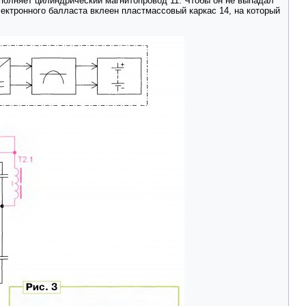
полняет цилиндрический магнитопровод 11. Чтобы он не выпадал
лектронного балласта вклеен пластмассовый каркас 14, на который