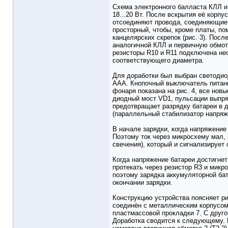
Схема электронного балласта КЛЛ и
18...20 Вт. После вскрытия её кор
отсоединяют провода, соединяющие 
просторный, чтобы, кроме платы, п
канцелярских скрепок (рис. 3). По
аналогичной КЛЛ и первичную обмот
резисторы R10 и R11 подключена не
соответствующего диаметра.
Для доработки был выбран светодио
ААА. Кнопочный выключатель питани
фонаря показана на рис. 4, все но
диодный мост VD1, пульсации выпря
предотвращает разрядку батареи в 
(параллельный стабилизатор напряж
В начале зарядки, когда напряжени
Поэтому ток через микросхему мал, 
свечения), который и сигнализирует 
Когда напряжение батареи достигнет
протекать через резистор R3 и микр
поэтому зарядка аккумуляторной бата
окончании зарядки.
Конструкцию устройства поясняет ри
соединён с металлическим корпусом
пластмассовой прокладки 7. С друг
Доработка сводится к следующему. К