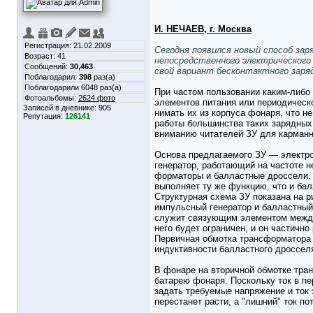
И. НЕЧАЕВ, г. Москва
Регистрация: 21.02.2009
Сегодня появился новый способ за
Возраст: 41
непосредственного электрического
Сообщений:
30,463
свой вариант бесконтактного заря
Поблагодарил:
398
раз(а)
Поблагодарили 6048 раз(а)
При частом пользовании каким-либо
Фотоальбомы:
2624 фото
элементов питания или периодическ
Записей в дневнике:
905
нимать их из корпуса фонаря, что н
Репутация:
126141
работы большинства таких зарядных 
вниманию читателей ЗУ для карманн
Основа предлагаемого ЗУ — электро
генератор, работающий на частоте н
форматоры и балластные дроссели. 
выполняет ту же функцию, что и бал
Структурная схема ЗУ показана на 
импульсный генератор и балластный
служит связующим элементом между 
него будет ограничен, и он частичн
Первичная обмотка трансформатора 
индуктивности балластного дросселя
В фонаре на вторичной обмотке тра
батарею фонаря. Поскольку ток в пе
задать требуемые напряжение и ток 
перестанет расти, а "лишний" ток по