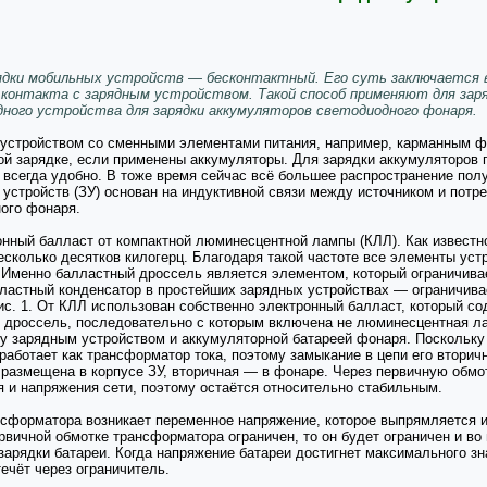
рядки мобильных устройств — бесконтактный. Его суть заключается
 контакта с зарядным устройством. Такой способ применяют для зар
дного устройства для зарядки аккумуляторов светодиодного фонаря.
 устройством со сменными элементами питания, например, карманным фо
ой зарядке, если применены аккумуляторы. Для зарядки аккумуляторов 
е всегда удобно. В тоже время сейчас всё большее распространение пол
устройств (ЗУ) основан на индуктивной связи между источником и потр
ого фонаря.
нный балласт от компактной люминесцентной лампы (КЛЛ). Как известн
есколько десятков килогерц. Благодаря такой частоте все элементы уст
Именно балластный дроссель является элементом, который ограничивае
ластный конденсатор в простейших зарядных устройствах — ограничивает
рис. 1. От КЛЛ использован собственно электронный балласт, который 
 дроссель, последовательно с которым включена не люминесцентная л
зарядным устройством и аккумуляторной батареей фонаря. Поскольку 
о работает как трансформатор тока, поэтому замыкание в цепи его втори
размещена в корпусе ЗУ, вторичная — в фонаре. Через первичную обмот
 и напряжения сети, поэтому остаётся относительно стабильным.
нсформатора возникает переменное напряжение, которое выпрямляется и
рвичной обмотке трансформатора ограничен, то он будет ограничен и в
зарядки батареи. Когда напряжение батареи достигнет максимального з
течёт через ограничитель.