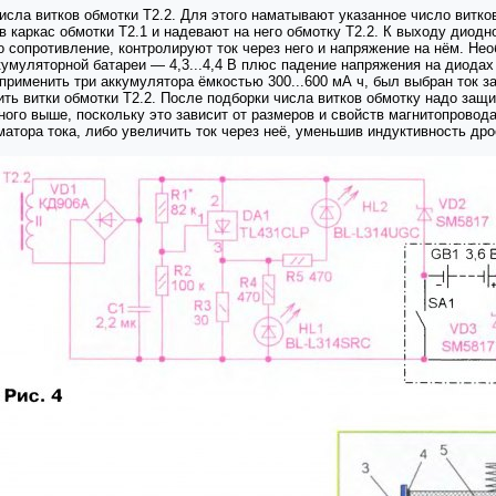
сла витков обмотки Т2.2. Для этого наматывают указанное число витко
 каркас обмотки Т2.1 и надевают на него обмотку Т2.2. К выходу диодн
 сопротивление, контролируют ток через него и напряжение на нём. Не
ккумуляторной батареи — 4,3...4,4 В плюс падение напряжения на диода
применить три аккумулятора ёмкостью 300...600 мА ч, был выбран ток з
ть витки обмотки Т2.2. После подборки числа витков обмотку надо защи
ного выше, поскольку это зависит от размеров и свойств магнитопровод
атора тока, либо увеличить ток через неё, уменьшив индуктивность дро