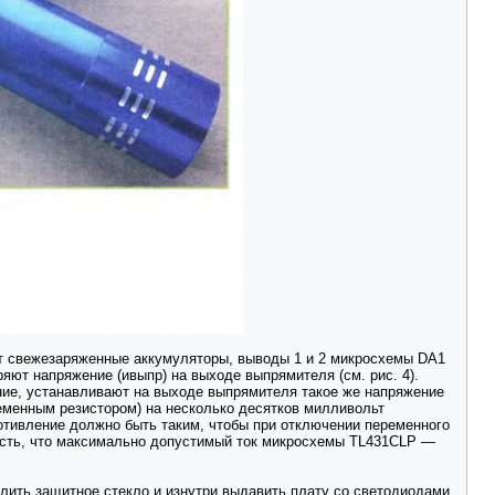
ют свежезаряженные аккумуляторы, выводы 1 и 2 микросхемы DA1
яют напряжение (ивыпр) на выходе выпрямителя (см. рис. 4).
ние, устанавливают на выходе выпрямителя такое же напряжение
еременным резистором) на несколько десятков милливольт
отивление должно быть таким, чтобы при отключении переменного
есть, что максимально допустимый ток микросхемы TL431CLP —
алить защитное стекло и изнутри выдавить плату со светодиодами.