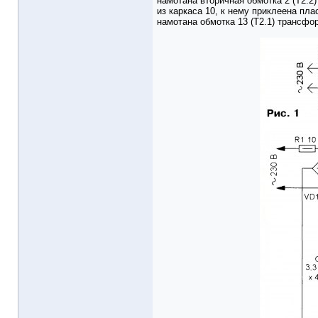
намотана вторичная обмотка 2 (Т2.
из каркаса 10, к нему приклеена пл
намотана обмотка 13 (Т2.1) трансфо