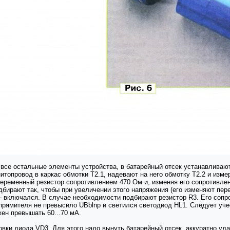
 все остальные элементы устройства, в батарейный отсек устанавлива
топровод в каркас обмотки Т2.1, надевают на него обмотку Т2.2 и измер
еременный резистор сопротивлением 470 Ом и, изменяя его сопротивле
подбирают так, чтобы при увеличении этого напряжения (его изменяют п
 включался. В случае необходимости подбирают резистор R3. Его сопр
прямителя не превысило UBblnp и светился светодиод HL1. Следует уч
жен превышать 60...70 мА.
вки диода VD3. Для этого надо вынуть батарейный отсек, аккуратно уд