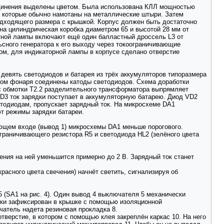
оединения выделены цветом. Была использована КЛЛ мощностью
, которые обычно намотаны на металлические штыри. Затем
дходящего размера с крышкой. Корпус должен быть достаточно
на цилиндрическая коробка диаметром 65 и высотой 28 мм от
тной лампы включают ещё один балластный дроссель L3 от
сного генератора к его выходу через токоограничивающие
ом, для индикаторной лампы в корпусе сделано отверстие
девять светодиодов и батарея из трёх аккумуляторов типоразмера
сом фонаря соединены катоды светодиодов. Схема доработки
 с обмотки Т2.2 разделительного трансформатора выпрямляет
D3 ток зарядки поступает в аккумуляторную батарею. Диод VD2
тодиодам, пропускает зарядный ток. На микросхеме DA1
т режимы зарядки батареи.
яющем входе (вывод 1) микросхемы DA1 меньше порогового.
ограничивающего резистора R5 и светодиода HL2 (зелёного цвета
жения на ней уменьшится примерно до 2 В. Зарядный ток станет
расного цвета свечения) начнёт светить, сигнализируя об
5 (SA1 на рис. 4). Один вывод 4 выключателя 5 механически
ски зафиксирован в крышке с помощью изоляционной
чатель надета резиновая прокладка 8.
тверстие, в котором с помощью клея закреплён каркас 10. На него