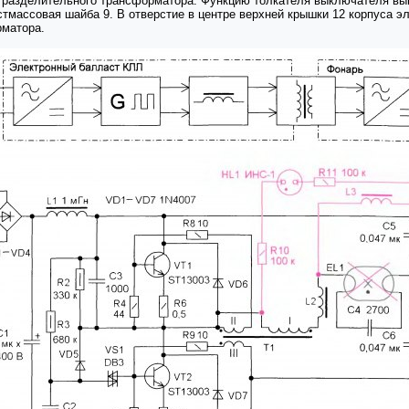
2) разделительного трансформатора. Функцию толкателя выключателя вы
астмассовая шайба 9. В отверстие в центре верхней крышки 12 корпуса э
рматора.