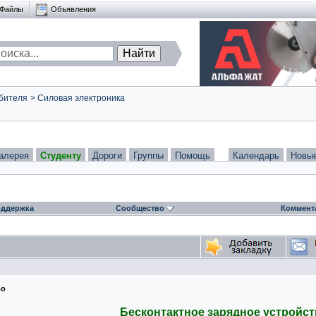
Файлы
Объявления
бителя
>
Силовая электроника
алерея
Студенту
Дороги
Группы
Помощь
Календарь
Новы
ддержка
Сообщество
Коммент
во
Бесконтактное зарядное устройс