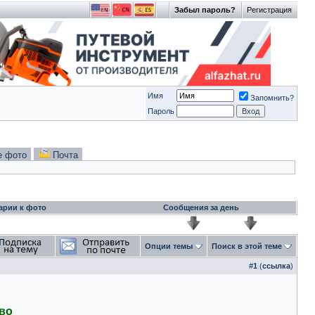
Забыл пароль?
Регистрация
Имя
Запомнить?
Пароль
е фото
Почта
арии к фото
Сообщения за день
Опции темы
Поиск в этой теме
#
1
(
ссылка
)
тво