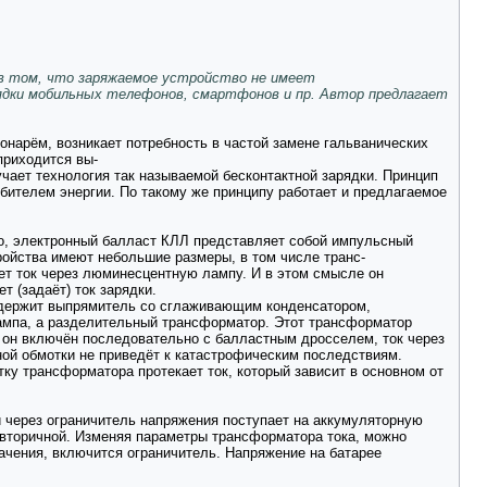
 в том, что заряжаемое устройство не имеет
ядки мобильных телефонов, смартфонов и пр. Автор предлагает
нарём, возникает потребность в частой замене гальванических
приходится вы-
учает технология так называемой бесконтактной зарядки. Принцип
ебителем энергии. По такому же принципу работает и предлагаемое
о, электронный балласт КЛЛ представляет собой импульсный
ройства имеют небольшие размеры, в том числе транс-
т ток через люминесцентную лампу. И в этом смысле он
 (задаёт) ток зарядки.
содержит выпрямитель со сглаживающим конденсатором,
ампа, а разделительный трансформатор. Этот трансформатор
он включён последовательно с балластным дросселем, ток через
чной обмотки не приведёт к катастрофическим последствиям.
ку трансформатора протекает ток, который зависит в основном от
 через ограничитель напряжения поступает на аккумуляторную
о вторичной. Изменяя параметры трансформатора тока, можно
начения, включится ограничитель. Напряжение на батарее