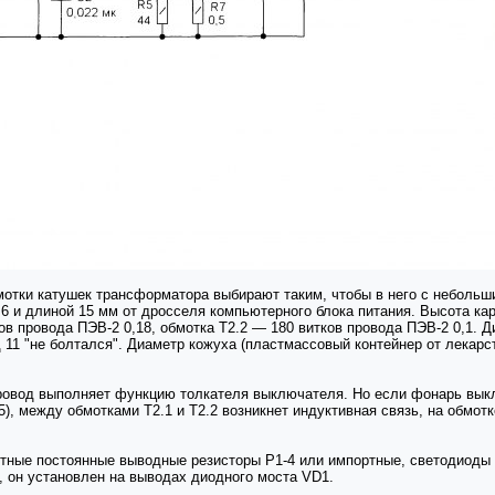
мотки катушек трансформатора выбирают таким, чтобы в него с небольш
 и длиной 15 мм от дросселя компьютерного блока питания. Высота карка
ов провода ПЭВ-2 0,18, обмотка Т2.2 — 180 витков провода ПЭВ-2 0,1. 
 11 "не болтался". Диаметр кожуха (пластмассовый контейнер от лекар
овод выполняет функцию толкателя выключателя. Но если фонарь выклю
 5), между обмотками Т2.1 и Т2.2 возникнет индуктивная связь, на обмо
тные постоянные выводные резисторы Р1-4 или импортные, светодиоды 
, он установлен на выводах диодного моста VD1.