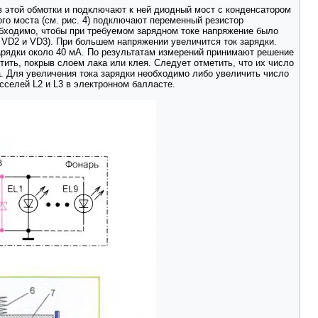
в этой обмотки и подключают к ней диодный мост с конденсатором
ого моста (см. рис. 4) подключают переменный резистор
обходимо, чтобы при требуемом зарядном токе напряжение было
х VD2 и VD3). При большем напряжении увеличится ток зарядки.
арядки около 40 мА. По результатам измерений принимают решение
тить, покрыв слоем лака или клея. Следует отметить, что их число
а. Для увеличения тока зарядки необходимо либо увеличить число
сселей L2 и L3 в электронном балласте.