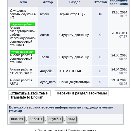
Последнее
Тема
Автор
Раздел
Ответов
сообщение
Улучшение
13.10.2014
работы службы А
amark
Терминатор СЦБ
16
19:26
и Т
=Курсовая работа=
Анализ
эксплутационной
26.03.2011
работы
Admin
Студенту-движeнцу
0
07:57
железнодорожной
сортировочной
станции Т
=Курсовая работа=
Анализ работы
24.05.2010
Толян
Студенту-движeнцу
0
сортировочной
08:45
станции
Анализ работы
24.04.2010
Андрей13
КТСМ / ПОНАБ
0
КТСМ за 2009г
08:36
Анализ работы
29.01.2010
Ayan_hero
Поиск документации
0
АБТЦ
08:25
Ответить в этой теме
Перейти в раздел этой темы
Translate to English
Возможно вас заинтересует информация по следующим меткам
(темам):
,
,
,
анализ
работы
службы
скжд
«
Предыдущая тема
|
Следующая тема
»