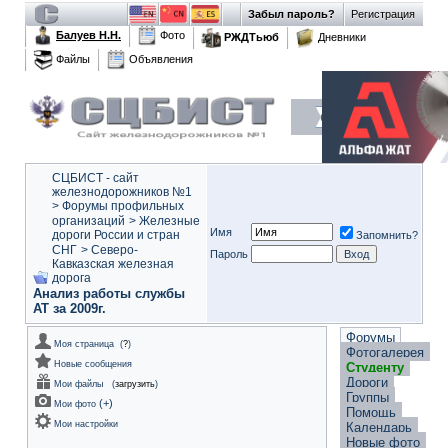
Забыл пароль?
Регистрация
Балуев Н.Н.
Фото
РЖДТьюб
Дневники
Файлы
Объявления
СЦБИСТ - сайт
железнодорожников №1
>
Форумы профильных
организаций
>
Железные
Имя
дороги России и стран
Запомнить?
СНГ
>
Северо-
Пароль
Кавказская железная
дорога
Анализ работы службы
АТ за 2009г.
Форумы
Моя страница
(
?
)
Фотогалерея
Новые сообщения
Студенту
Дороги
Мои файлы
(
загрузить
)
Группы
(
+
)
Мои фото
Помощь
Мои настройки
Календарь
Новые фото