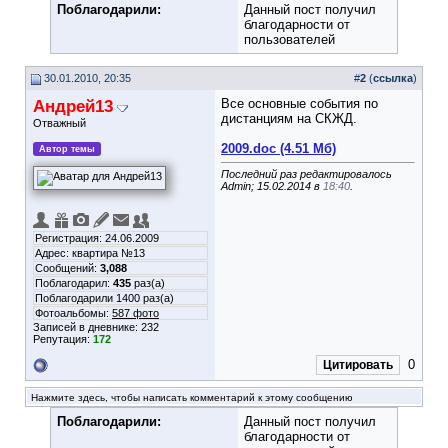
Поблагодарили:
Данный пост получил
благодарности от
пользователей
30.01.2010, 20:35
#
2
(
ссылка
)
Андрей13
Все основные события по
дистанциям на СКЖД.
Отважный
2009.doc (4.51 Мб)
Автор темы
Последний раз редактировалось
Admin; 15.02.2014 в
18:40
.
Регистрация: 24.06.2009
Адрес: квартира №13
Сообщений:
3,088
Поблагодарил:
435
раз(а)
Поблагодарили 1400 раз(а)
Фотоальбомы:
587 фото
Записей в дневнике:
232
Репутация:
172
0
Цитировать
Нажмите здесь, чтобы написать комментарий к этому сообщению
Поблагодарили:
Данный пост получил
благодарности от