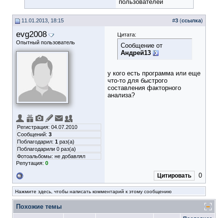
пользователей
11.01.2013, 18:15
#
3
(
ссылка
)
evg2008
Цитата:
Опытный пользователь
Сообщение от
Андрей13
у кого есть программа или еще
что-то для быстрого
составления факторного
анализа?
Регистрация: 04.07.2010
Сообщений:
3
Поблагодарил:
1
раз(а)
Поблагодарили 0 раз(а)
Фотоальбомы:
не добавлял
Репутация:
0
0
Цитировать
Нажмите здесь, чтобы написать комментарий к этому сообщению
Похожие темы