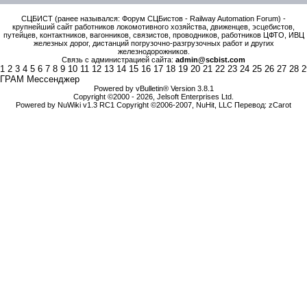
СЦБИСТ (ранее назывался: Форум СЦБистов - Railway Automation Forum) -
крупнейший сайт работников локомотивного хозяйства, движенцев, эсцебистов,
путейцев, контактников, вагонников, связистов, проводников, работников ЦФТО, ИВЦ
железных дорог, дистанций погрузочно-разгрузочных работ и других
железнодорожников.
Связь с администрацией сайта:
admin@scbist.com
1
2
3
4
5
6
7
8
9
10
11
12
13
14
15
16
17
18
19
20
21
22
23
24
25
26
27
28
2
ГРАМ Мессенджер
Powered by vBulletin® Version 3.8.1
Copyright ©2000 - 2026, Jelsoft Enterprises Ltd.
Powered by NuWiki v1.3 RC1 Copyright ©2006-2007, NuHit, LLC Перевод: zCarot