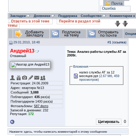
Почта
Ошибка
Закладки
Дневники
Поддержка
Сообщество
Комментарии к
Ответить в этой теме
Перейти в раздел этой
темы
Опции
29.01.2010, 18:48
#
1
(
ссылка
)
Андрей13
Тема:
Анализ работы службы АТ за
2009г.
Отважный
Вложения
нализ службы АТ за 12
месяцев.ppt
(2.67 Мб, 459
просмотров)
Регистрация: 24.06.2009
Адрес: квартира №13
Сообщений:
3,088
Поблагодарил:
435
раз(а)
Поблагодарили 1400 раз(а)
Фотоальбомы:
587 фото
Записей в дневнике:
232
Репутация:
172
0
Цитировать
Нажмите здесь, чтобы написать комментарий к этому сообщению