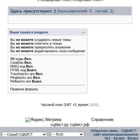
Здесь присутствуют: 1
(пользователей: 0 , гостей: 1)
Ваши права в разделе
Вы
не можете
создавать новые темы
Вы
не можете
отвечать в темах
Вы
не можете
прикреплять вложения
Вы
не можете
редактировать свои сообщения
BB коды
Вкл.
Смайлы
Вкл.
[IMG]
код
Вкл.
HTML код
Выкл.
Trackbacks
are
Вкл.
Pingbacks
are
Вкл.
Refbacks
are
Выкл.
Правила форума
Часовой пояс GMT +3, время:
14:01
.
Справочник
сцбист.ру сцбист.рф
Обратная связь
-
СЦБИСТ -
сайт железнодорожников
№1
-
Архив
-
Вверх