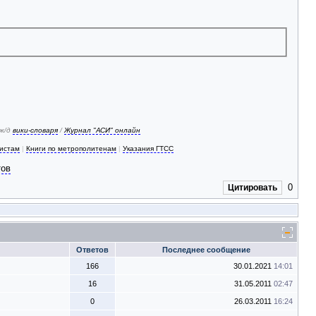
 ж/д
вики-словаря
/
Журнал "АСИ" онлайн
зистам
|
Книги по метрополитенам
|
Указания ГТСС
тов
0
Цитировать
Ответов
Последнее сообщение
166
30.01.2021
14:01
16
31.05.2011
02:47
0
26.03.2011
16:24