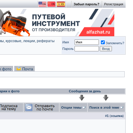
Забыл пароль?
Регистрация
ы, курсовые, лекции, рефераты
Имя
Запомнить?
Пароль
е фото
Почта
арии к фото
Сообщения за день
Опции темы
Поиск в этой теме
#
1
(
ссылка
)