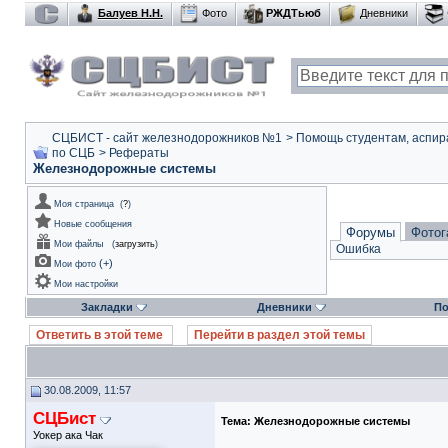
Балуев Н.Н.
Фото
РЖДТьюб
Дневники
СЦБИСТ - сайт железнодорожников №1
>
Помощь студентам, аспир
по СЦБ
>
Рефераты
Железнодорожные системы
Моя страница
(
?
)
Новые сообщения
Форумы
Фотог
Мои файлы
(
загрузить
)
Ошибка
(
+
)
Мои фото
Мои настройки
Закладки
Дневники
По
Ответить в этой теме
Перейти в раздел этой темы
30.08.2009, 11:57
СЦБист
Тема:
Железнодорожные системы
Уокер ака Чак