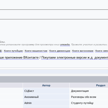
йлы.
ентов установите программу для просмотра книг
отсюда
. Примите участие в развитии
ЦБ
|
Книги путейцам
|
Книги машинистам
|
Книги движенцам
|
Книги вагонникам
|
Книги свя
ше приложение ВКонтакте
/
Покупаем электронные версии ж.д. докумен
Автор
Раздел
СЦБист
Документация
Анонимный
Разговоры обо всем
Admin
Студенту-путeйцу