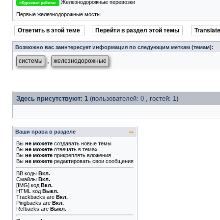
Железнодорожные перевозки
=Курсовая работа=
Первые железнодорожные мосты
Ответить в этой теме
Перейти в раздел этой темы
Translate
Возможно вас заинтересует информация по следующим меткам (темам):
,
системы
железнодорожные
Здесь присутствуют: 1
(пользователей: 0 , гостей: 1)
Ваши права в разделе
Вы
не можете
создавать новые темы
Вы
не можете
отвечать в темах
Вы
не можете
прикреплять вложения
Вы
не можете
редактировать свои сообщения
BB коды
Вкл.
Смайлы
Вкл.
[IMG]
код
Вкл.
HTML код
Выкл.
Trackbacks
are
Вкл.
Pingbacks
are
Вкл.
Refbacks
are
Выкл.