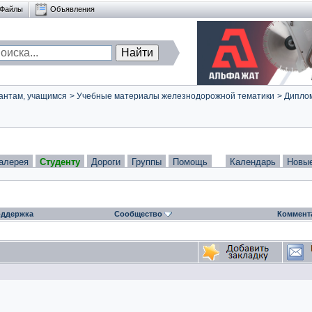
Файлы
Объявления
антам, учащимся
>
Учебные материалы железнодорожной тематики
>
Диплом
алерея
Студенту
Дороги
Группы
Помощь
Календарь
Новы
ддержка
Сообщество
Коммент