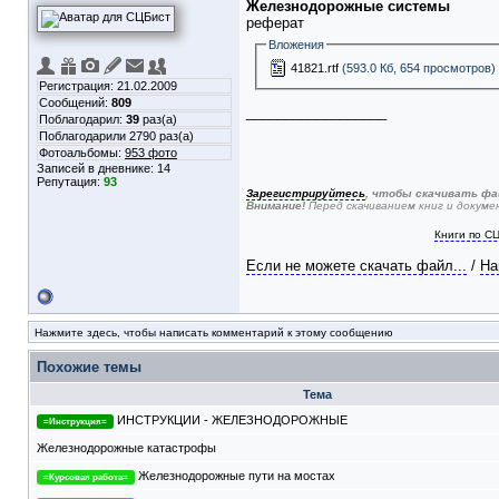
Железнодорожные системы
реферат
Вложения
41821.rtf
(593.0 Кб, 654 просмотров)
Регистрация: 21.02.2009
Сообщений:
809
__________________
Поблагодарил:
39
раз(а)
Поблагодарили 2790 раз(а)
Фотоальбомы:
953 фото
Записей в дневнике:
14
Репутация:
93
Зарегистрируйтесь
, чтобы скачивать фа
Внимание!
Перед скачиванием книг и докум
Книги по С
Если не можете скачать файл...
/
На
Нажмите здесь, чтобы написать комментарий к этому сообщению
Похожие темы
Тема
ИНСТРУКЦИИ - ЖЕЛЕЗНОДОРОЖНЫЕ
=Инструкция=
Железнодорожные катастрофы
Железнодорожные пути на мостах
=Курсовая работа=