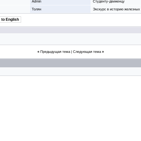
Admin
Студенту-движeнцу
Толян
Экскурс в историю железных 
 to English
«
Предыдущая тема
|
Следующая тема
»