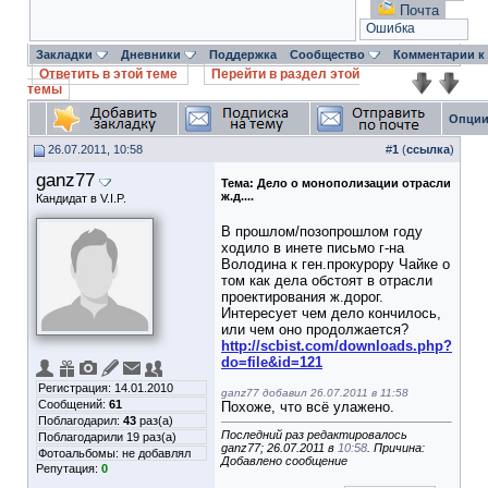
Почта
Ошибка
Закладки
Дневники
Поддержка
Сообщество
Комментарии к
Ответить в этой теме
Перейти в раздел этой
темы
Опции
26.07.2011, 10:58
#
1
(
ссылка
)
ganz77
Тема:
Дело о монополизации отрасли
ж.д....
Кандидат в V.I.P.
В прошлом/позопрошлом году
ходило в инете письмо г-на
Володина к ген.прокурору Чайке о
том как дела обстоят в отрасли
проектирования ж.дорог.
Интересует чем дело кончилось,
или чем оно продолжается?
http://scbist.com/downloads.php?
do=file&id=121
Регистрация: 14.01.2010
ganz77 добавил 26.07.2011 в 11:58
Сообщений:
61
Похоже, что всё улажено.
Поблагодарил:
43
раз(а)
Последний раз редактировалось
Поблагодарили 19 раз(а)
ganz77; 26.07.2011 в
10:58
. Причина:
Фотоальбомы:
не добавлял
Добавлено сообщение
Репутация:
0