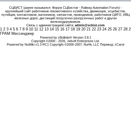
СЦБИСТ (ранее назывался: Форум СЦБистов - Railway Automation Forum) -
крупнейший сайт работников локомотивного хозяйства, движенцев, эсцебистов,
путейцев, контактников, вагонников, связистов, проводников, работников ЦФТО, ИВЦ
железных дорог, дистанций погрузочно-разгрузочных работ и других
железнодорожников.
Связь с администрацией сайта:
admin@scbist.com
1
2
3
4
5
6
7
8
9
10
11
12
13
14
15
16
17
18
19
20
21
22
23
24
25
26
27
28
2
ГРАМ Мессенджер
Powered by vBulletin® Version 3.8.1
Copyright ©2000 - 2026, Jelsoft Enterprises Ltd.
Powered by NuWiki v1.3 RC1 Copyright ©2006-2007, NuHit, LLC Перевод: zCarot