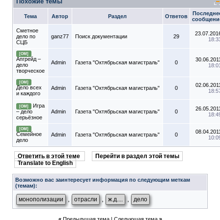
Похожие темы
Последне
Тема
Автор
Раздел
Ответов
сообщени
Сметное
23.07.201
дело по
ganz77
Поиск документации
29
18:3
СЦБ
[ОМ]
Апгрейд –
30.06.201
Admin
Газета "Октябрьская магистраль"
0
дело
18:0
творческое
[ОМ]
02.06.201
Дело всех
Admin
Газета "Октябрьская магистраль"
0
18:5
и каждого
Игра
[ОМ]
26.05.201
– дело
Admin
Газета "Октябрьская магистраль"
0
18:4
серьёзное
[ОМ]
08.04.201
Семейное
Admin
Газета "Октябрьская магистраль"
0
10:0
дело
Ответить в этой теме
Перейти в раздел этой темы
Translate to English
Возможно вас заинтересует информация по следующим меткам
(темам):
,
,
,
монополизации
отрасли
ж.д....
дело
«
Предыдущая тема
|
Следующая тема
»