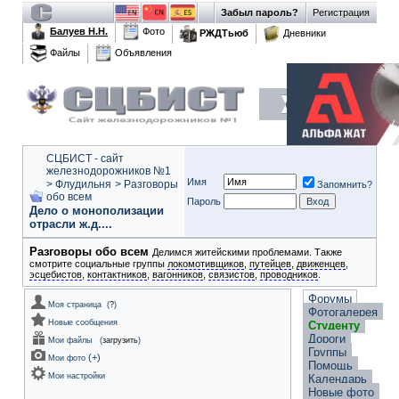
Забыл пароль?
Регистрация
Балуев Н.Н.
Фото
РЖДТьюб
Дневники
Файлы
Объявления
СЦБИСТ - сайт
железнодорожников №1
Имя
>
Флудильня
>
Разговоры
Запомнить?
обо всем
Пароль
Дело о монополизации
отрасли ж.д....
Разговоры обо всем
Делимся житейскими проблемами. Также
смотрите социальные группы
локомотивщиков
,
путейцев
,
движенцев
,
эсцебистов
,
контактников
,
вагонников
,
связистов
,
проводников
.
Форумы
Моя страница
(
?
)
Фотогалерея
Новые сообщения
Студенту
Дороги
Мои файлы
(
загрузить
)
Группы
(
+
)
Мои фото
Помощь
Мои настройки
Календарь
Новые фото