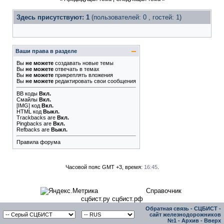
Здесь присутствуют: 1
(пользователей: 0 , гостей: 1)
Ваши права в разделе
Вы
не можете
создавать новые темы
Вы
не можете
отвечать в темах
Вы
не можете
прикреплять вложения
Вы
не можете
редактировать свои сообщения
BB коды
Вкл.
Смайлы
Вкл.
[IMG]
код
Вкл.
HTML код
Выкл.
Trackbacks
are
Вкл.
Pingbacks
are
Вкл.
Refbacks
are
Выкл.
Правила форума
Часовой пояс GMT +3, время:
16:45
.
Справочник
сцбист.ру сцбист.рф
Обратная связь
-
СЦБИСТ -
сайт железнодорожников
№1
-
Архив
-
Вверх