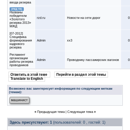
ввода резерва
[РЖД ТВ]
Названы
победители
rzd.ru
Новости на сети дорог
0
«Золотого
резерва 2013»
МЖД
[07-2012]
Специфика
формирования
Admin
xx3
0
кадрового
резерва
Регламент
организации
Admin
Проводнику пассажирских вагонов
0
работы резерва
проводников
Ответить в этой теме
Перейти в раздел этой темы
Translate to English
Возможно вас заинтересует информация по следующим меткам
(темам):
машинист
«
Предыдущая тема
|
Следующая тема
»
Здесь присутствуют: 1
(пользователей: 0 , гостей: 1)