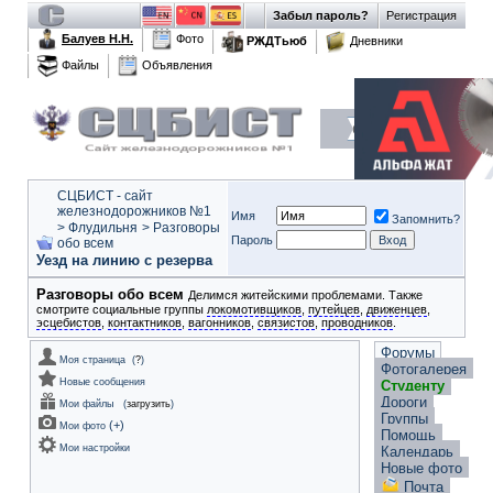
Забыл пароль?
Регистрация
Балуев Н.Н.
Фото
РЖДТьюб
Дневники
Файлы
Объявления
СЦБИСТ - сайт
железнодорожников №1
Имя
Запомнить?
>
Флудильня
>
Разговоры
Пароль
обо всем
Уезд на линию с резерва
Разговоры обо всем
Делимся житейскими проблемами. Также
смотрите социальные группы
локомотивщиков
,
путейцев
,
движенцев
,
эсцебистов
,
контактников
,
вагонников
,
связистов
,
проводников
.
Форумы
Моя страница
(
?
)
Фотогалерея
Новые сообщения
Студенту
Дороги
Мои файлы
(
загрузить
)
Группы
(
+
)
Мои фото
Помощь
Мои настройки
Календарь
Новые фото
Почта