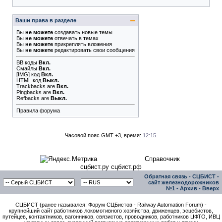
Ваши права в разделе
Вы
не можете
создавать новые темы
Вы
не можете
отвечать в темах
Вы
не можете
прикреплять вложения
Вы
не можете
редактировать свои сообщения
BB коды
Вкл.
Смайлы
Вкл.
[IMG]
код
Вкл.
HTML код
Выкл.
Trackbacks
are
Вкл.
Pingbacks
are
Вкл.
Refbacks
are
Выкл.
Правила форума
Часовой пояс GMT +3, время:
12:15
.
Справочник
сцбист.ру сцбист.рф
Обратная связь
-
СЦБИСТ -
сайт железнодорожников
№1
-
Архив
-
Вверх
СЦБИСТ (ранее назывался: Форум СЦБистов - Railway Automation Forum) -
крупнейший сайт работников локомотивного хозяйства, движенцев, эсцебистов,
путейцев, контактников, вагонников, связистов, проводников, работников ЦФТО, ИВЦ