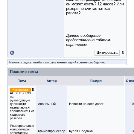
он может ехать? 12 часов? Или
резерв не считается как
работа?
Данное сообщение
предоставлено сайтом-
партнером.
0
Цитировать
Нажмите здесь, чтобы написать комментарий к этому сообщению
Похожие темы
Тема
Автор
Раздел
Отве
В
[Новости КТЖ]
АО «НК «ТЖ»
на
руководящие
должности
Анонимный
Новости на сети дорог
0
назначаются
специалисты из
кадрового
резерва
Универсальные
контроллеры
Климатпроцессор
Купля-Продажа
3
автоматики