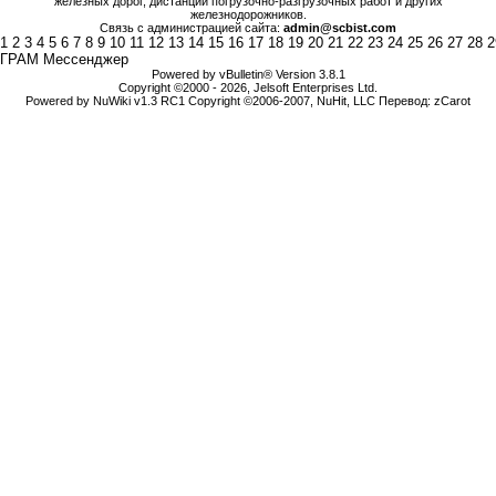
железных дорог, дистанций погрузочно-разгрузочных работ и других
железнодорожников.
Связь с администрацией сайта:
admin@scbist.com
1
2
3
4
5
6
7
8
9
10
11
12
13
14
15
16
17
18
19
20
21
22
23
24
25
26
27
28
2
ГРАМ Мессенджер
Powered by vBulletin® Version 3.8.1
Copyright ©2000 - 2026, Jelsoft Enterprises Ltd.
Powered by NuWiki v1.3 RC1 Copyright ©2006-2007, NuHit, LLC Перевод: zCarot