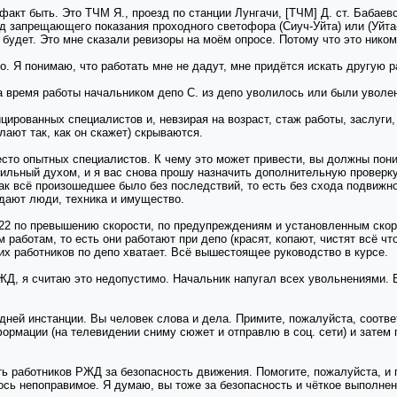
факт быть. Это ТЧМ Я., проезд по станции Лунгачи, [ТЧМ] Д. cт. Бабае
д запрещающего показания проходного светофора (Сиуч-Уйта) или (Уйта-Кад
будет. Это мне сказали ревизоры на моём опросе. Потому что это ником
о. Я понимаю, что работать мне не дадут, мне придётся искать другую р
а время работы начальником депо С. из депо уволилось или были уволе
цированных специалистов и, невзирая на возраст, стаж работы, заслуги,
лают так, как он скажет) скрываются.
есто опытных специалистов. К чему это может привести, вы должны пон
сильный духом, и я вас снова прошу назначить дополнительную проверку 
как всё произошедшее было без последствий, то есть без схода подвижно
адают люди, техника и имущество.
-22 по превышению скорости, по предупреждениям и установленным скоро
аботам, то есть они работают при депо (красят, копают, чистят всё что 
их работников по депо хватает. Всё вышестоящее руководство в курсе.
Д, я считаю это недопустимо. Начальник напугал всех увольнениями. Ег
едней инстанции. Вы человек слова и дела. Примите, пожалуйста, соот
ормации (на телевидении сниму сюжет и отправлю в соц. сети) и затем 
сть работников РЖД за безопасность движения. Помогите, пожалуйста, 
лось непоправимое. Я думаю, вы тоже за безопасность и чёткое выполн