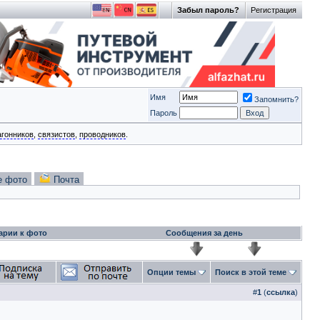
Забыл пароль?
Регистрация
Имя
Запомнить?
Пароль
агонников
,
связистов
,
проводников
.
е фото
Почта
арии к фото
Сообщения за день
Опции темы
Поиск в этой теме
#
1
(
ссылка
)