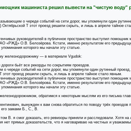
омощник машиниста решил вывести на "чистую воду" 
казывающем о череде событий на сети дорог, мы упомянули один рутинн
 Октябрьской Т этот проезд решили скрыть, и лишь в апреле тайное ст
енчивых руководителей в публичное пространство выступил помощник 
АО «РЖД» О.В. Белозёрова. Кстати, именно результатом его предыдуще
 упоминания которого мы начали эту статью.
му железнодорожнику — в материале Vgudok:
 дороги бьёт все рекорды по сокрытиям проездов.
 о череде событий на сети дорог, мы упомянули один рутинный проезд
Т этот проезд решили скрыть, и лишь в апреле тайное стало явным.
енчивых руководителей в публичное пространство выступил помощник 
АО «РЖД» О.В. Белозёрова. Кстати, именно результатом его предыдуще
 упоминания которого мы начали эту статью.
 железнодорожником, обратимся к некоторым мыслям из его письма гла
ентинович, вынужден к вам снова обратиться по поводу трёх проездов 
его замами Б., С., В.
том В. я смог доказать, его ревизоры приняли и расследовали. Хотя на 
еня нет прямых доказательств, что я наговариваю на честных и уважаем