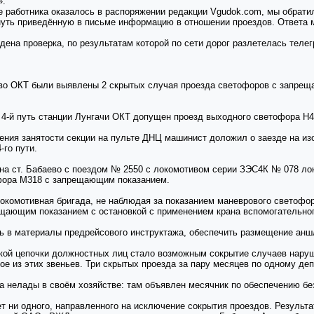
».
е работника оказалось в распоряжении редакции Vgudok.com, мы обрати
нуть приведённую в письме информацию в отношении проездов. Ответа 
ена проверка, по результатам которой по сети дорог разлетелась теле
во ОКТ были выявлены 2 скрытых случая проезда светофоров с запре
на 4-й путь станции Лунгачи ОКТ допущен проезд выходного светофора 
ения занятости секции на пульте ДНЦ машинист доложил о заезде на и
-го пути.
 на ст. Бабаево с поездом № 2550 с локомотивом серии ЗЭС4К № 078 ло
фора М318 с запрещающим показанием.
окомотивная бригада, не наблюдая за показанием маневрового светофор
ещающим показанием с остановкой с применением крана вспомогательног
ь в материалы предрейсового инструктажа, обеспечить размещение анш
кой цепочки должностных лиц стало возможным сокрытие случаев наруше
ое из этих звеньев. Три скрытых проезда за пару месяцев по одному де
а нелады в своём хозяйстве: там объявлен месячник по обеспечению бе
 ни одного, направленного на исключение сокрытия проездов. Результа