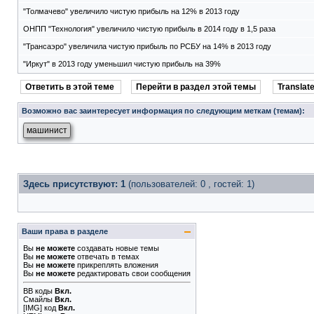
"Толмачево" увеличило чистую прибыль на 12% в 2013 году
ОНПП "Технология" увеличило чистую прибыль в 2014 году в 1,5 раза
"Трансаэро" увеличила чистую прибыль по РСБУ на 14% в 2013 году
"Иркут" в 2013 году уменьшил чистую прибыль на 39%
Ответить в этой теме
Перейти в раздел этой темы
Translate
Возможно вас заинтересует информация по следующим меткам (темам):
машинист
Здесь присутствуют: 1
(пользователей: 0 , гостей: 1)
Ваши права в разделе
Вы
не можете
создавать новые темы
Вы
не можете
отвечать в темах
Вы
не можете
прикреплять вложения
Вы
не можете
редактировать свои сообщения
BB коды
Вкл.
Смайлы
Вкл.
[IMG]
код
Вкл.