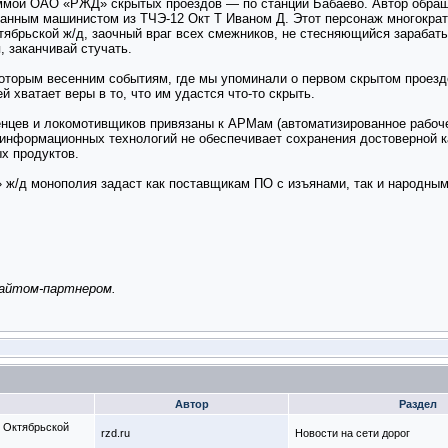
ммой ОАО «РЖД» скрытых проездов — по станции Бабаево. Автор обращ
анным машинистом из ТЧЭ-12 Окт Т Иваном Д. Этот персонаж многократ
ябрьской ж/д, заочный враг всех смежников, не стесняющийся зарабаты
, заканчивай стучать.
оторым весенним событиям, где мы упоминали о первом скрытом проезде
 хватает веры в то, что им удастся что-то скрыть.
нцев и локомотивщиков привязаны к АРМам (автоматизированное рабоче
е информационных технологий не обеспечивает сохранения достоверной 
х продуктов.
» ж/д монополия задаст как поставщикам ПО с изъянами, так и народны
сайтом-партнером.
Автор
Раздел
 Октябрьской
rzd.ru
Новости на сети дорог