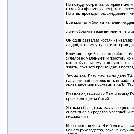
По поводу сокрытий, которые имели 
(точной информации нет), хотя проез
По этим проездам расследований не 
Все молчат и боятся начальника деп
Хочу обратить ваше внимание, что з
Он один развалил костяк из квалифи
людей, кто ему угоден, и которые де
Берутся люди без опыта работы, вм
Я человек маленький и простой, но 
может быть никому и не нужно, так 
ждать, пока это произойдёт и постр
Это не всё. Есть случаи по депо ТЧ
нарушителей привлекает к штрафным р
снова едут машинистами в рейс. Так
При всём уважении к Вам и всему РЖ
происходящих событий.
Я к вам обращаюсь, как к предпосл
обратиться в средства массовой инф
никаких сил.
Мне терять нечего. Я и большая ча
нашего руководства, пока не случи