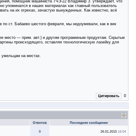
ения, помощник машиниста ТЧЭ-22 Владимир З. утверждает, что
но упоминался в наших материалах как главный пользователь
вать на их огрехах, зачастую вынужденных. Как известно, всё
 по ст. Бабаево шестого февраля, мы недоумевали, как в век
е место — прим. авт.) и другим программным продуктам. Скрытые
картины происходящего, оставляя технологическую лазейку для
м умельцам на местах.
0
Цитировать
Ответов
Последнее сообщение
0
26.01.2015
16:04