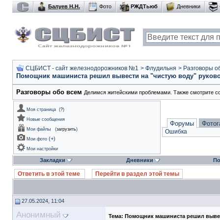
Балуев Н.Н.
Фото
РЖДТьюб
Дневники
СЦБИСТ - сайт железнодорожников №1
>
Флудильня
>
Разговоры о
Помощник машиниста решил вывести на "чистую воду" руков
Разговоры обо всем
Делимся житейскими проблемами. Также смотрите с
Моя страница
(
?
)
Новые сообщения
Форумы
Фотог
Мои файлы
(
загрузить
)
Ошибка
(
+
)
Мои фото
Мои настройки
Закладки
Дневники
По
Ответить в этой теме
Перейти в раздел этой темы
27.05.2024, 11:04
Анонимный
Тема:
Помощник машиниста решил вывес