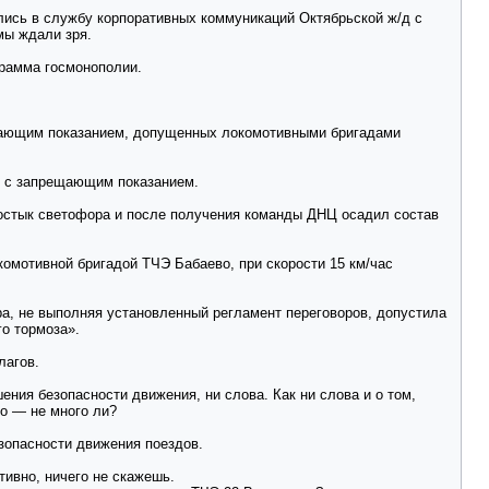
лись в службу корпоративных коммуникаций Октябрьской ж/д с
мы ждали зря.
грамма госмонополии.
щающим показанием, допущенных локомотивными бригадами
Н4 с запрещающим показанием.
зостык светофора и после получения команды ДНЦ осадил состав
комотивной бригадой ТЧЭ Бабаево, при скорости 15 км/час
а, не выполняя установленный регламент переговоров, допустила
о тормоза».
лагов.
ния безопасности движения, ни слова. Как ни слова и о том,
по — не много ли?
зопасности движения поездов.
тивно, ничего не скажешь.