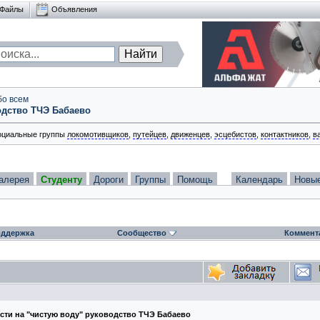
Файлы
Объявления
бо всем
одство ТЧЭ Бабаево
оциальные группы
локомотивщиков
,
путейцев
,
движенцев
,
эсцебистов
,
контактников
,
в
алерея
Студенту
Дороги
Группы
Помощь
Календарь
Новы
ддержка
Сообщество
Коммент
ти на "чистую воду" руководство ТЧЭ Бабаево