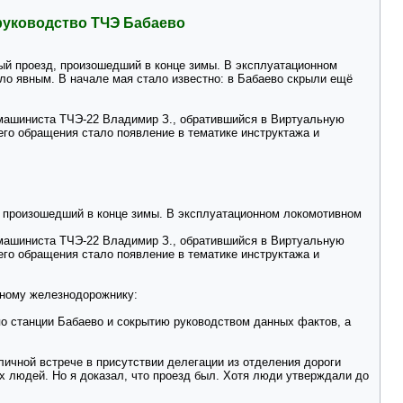
руководство ТЧЭ Бабаево
ый проезд, произошедший в конце зимы. В эксплуатационном
ало явным. В начале мая стало известно: в Бабаево скрыли ещё
машиниста ТЧЭ-22 Владимир З., обратившийся в Виртуальную
го обращения стало появление в тематике инструктажа и
, произошедший в конце зимы. В эксплуатационном локомотивном
машиниста ТЧЭ-22 Владимир З., обратившийся в Виртуальную
го обращения стало появление в тематике инструктажа и
вному железнодорожнику:
по станции Бабаево и сокрытию руководством данных фактов, а
личной встрече в присутствии делегации из отделения дороги
ых людей. Но я доказал, что проезд был. Хотя люди утверждали до