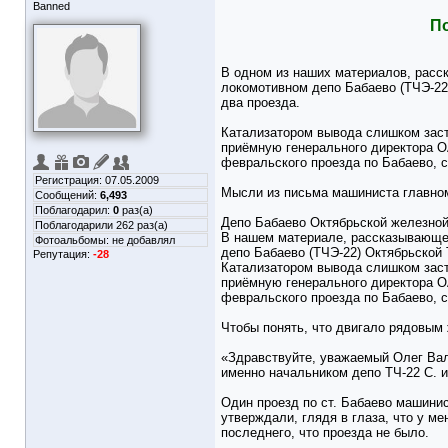
Banned
П
В одном из наших материалов, расс
локомотивном депо Бабаево (ТЧЭ‑22)
два проезда.
Катализатором вывода слишком заст
приёмную генерального директора О
февральского проезда по Бабаево, с
Регистрация: 07.05.2009
Мысли из письма машиниста главно
Сообщений:
6,493
Поблагодарил:
0
раз(а)
Депо Бабаево Октябрьской железной
Поблагодарили 262 раз(а)
В нашем материале, рассказывающем
Фотоальбомы:
не добавлял
депо Бабаево (ТЧЭ‑22) Октябрьской 
Репутация:
-28
Катализатором вывода слишком заст
приёмную генерального директора О
февральского проезда по Бабаево, с
Чтобы понять, что двигало рядовым
«Здравствуйте, уважаемый Олег Вал
именно начальником депо ТЧ-22 С. и 
Один проезд по ст. Бабаево машинис
утверждали, глядя в глаза, что у м
последнего, что проезда не было.