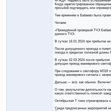
«РЖД». Надеюсь быть услышанным
Когда зарегистрированное обращени
просьбой подтвердить или опроверг
Тем временем в Бабаево была провед
Читаем:
«Проведённой проверкой ТЧЭ Бабае
данного ТЧЭ.
В сутках 16.01.2024 при прибытии 
После допущенного проезда и появл
поезда в пределах полезной длины 4
В сутках 02.03.2024 после прибытия
допущен проезд маневрового свето
При следовании к светофору М318 л
проезд маневрового сигнала с запр
Дальше — всё, как обычно. Включит
О том, результатом деятельности ка
какую ответственность понесёт кажд
Октябрьская Т тоже отреагировала н
Среди предписанных мероприятий нет