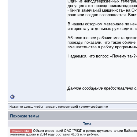
Один из неподтверждённых телегра
допущен этот проезд прикомандиров
«Книги замечаний машиниста» на Окт
рано или поздно возвращается. Ваня
В нашем обзорном материале по нек
интернета у отдельных руководителей
Абсолютно все рабочие места движе
проезды показали, что такое обили
вмешательства в работу программны
Надеемся, что вопрос «Почему так?
Данное сообщение предоставлено 
Нажмите здесь, чтобы написать комментарий к этому сообщению
Похожие темы
Тема
Объем инвестиций ОАО "РЖД" в реконструкцию станции Бабаево
[Новости РЖД]
железной дороги в 2014 году составил 416,2 млн рублей.