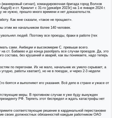
во (маневровый сигнал), командировочная бригада город Волхов
уй) и ст. Криалит с 31-го [декабря 2023г] на 1-е января 2024 г.
у не нужно, прошло много времени и нет доказательств.
аботу. Как мне сказали, «такое не прощают».
ны этим же начальником более 140 человек.
 увольнял людей. Поэтому все проезды, браки в работе (тех
имать сами. Амбиции и высокомерие С. превыше всего.
на ст. Бабаево и до конца разобрать все случаи проездов. Да, это
го состава, без крушений и аварий, как вы понимаете, надо теперь
стям по перегонам. Их не мало, начальник их умело скрывает, а
угодно, работы хватает), но не в поездах, и через 2-3 недели
о боятся и выполняют его указания. Всё депо в страхе и ужасе от
ветствующие меры. В противном случае я уже буду вынужден
президенту РФ. Терпеть этот беспредел и ждать катастрофы нет
и примите соответствующие решение в кардинальной перестановке
ение своих должностных обязанностей каждым работником ОАО