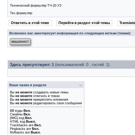
Технический формуляр ТЧ-20 УЗ
Тех.формуляр
Ответить в этой теме
Перейти в раздел этой темы
Translate
Возможно вас заинтересует информация по следующим меткам (темам):
машинист
Здесь присутствуют: 1
(пользователей: 0 , гостей: 1)
Ваши права в разделе
Вы
не можете
создавать новые темы
Вы
не можете
отвечать в темах
Вы
не можете
прикреплять вложения
Вы
не можете
редактировать свои сообщения
BB коды
Вкл.
Смайлы
Вкл.
[IMG]
код
Вкл.
HTML код
Выкл.
Trackbacks
are
Вкл.
Pingbacks
are
Вкл.
Refbacks
are
Выкл.