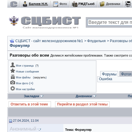
Балуев Н.Н.
Фото
РЖДТьюб
Дневники
СЦБИСТ - сайт железнодорожников №1
>
Флудильня
>
Разговоры о
Формуляр
Разговоры обо всем
Делимся житейскими проблемами. Также смотрите с
Моя страница
(
?
)
Новые сообщения
Форумы
Фотог
Мои файлы
(
загрузить
)
Ошибка
(
+
)
Мои фото
Мои настройки
Закладки
Дневники
По
Ответить в этой теме
Перейти в раздел этой темы
27.04.2024, 11:04
Анонимный
Тема:
Формуляр