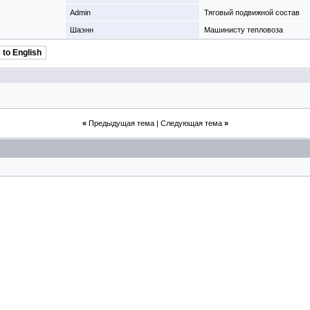
Admin
Тяговый подвижной состав
Шаэнн
Машинисту тепловоза
 to English
«
Предыдущая тема
|
Следующая тема
»