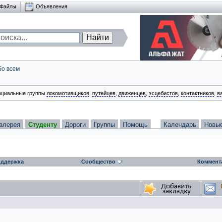
Файлы
Объявления
бо всем
оциальные группы
локомотивщиков
,
путейцев
,
движенцев
,
эсцебистов
,
контактников
,
в
алерея
Студенту
Дороги
Группы
Помощь
Календарь
Новы
ддержка
Сообщество
Коммент