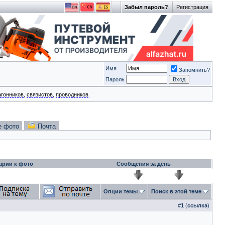
Забыл пароль?
Регистрация
Имя
Запомнить?
Пароль
агонников
,
связистов
,
проводников
.
е фото
Почта
арии к фото
Сообщения за день
Опции темы
Поиск в этой теме
#
1
(
ссылка
)