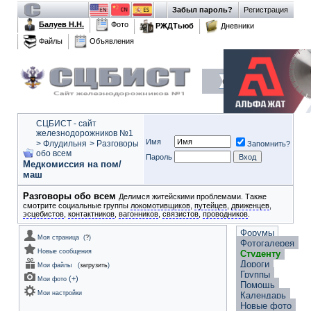
Забыл пароль?
Регистрация
Балуев Н.Н.
Фото
РЖДТьюб
Дневники
Файлы
Объявления
СЦБИСТ - сайт
железнодорожников №1
Имя
>
Флудильня
>
Разговоры
Запомнить?
обо всем
Пароль
Медкомиссия на пом/
маш
Разговоры обо всем
Делимся житейскими проблемами. Также
смотрите социальные группы
локомотивщиков
,
путейцев
,
движенцев
,
эсцебистов
,
контактников
,
вагонников
,
связистов
,
проводников
.
Форумы
Моя страница
(
?
)
Фотогалерея
Новые сообщения
Студенту
Дороги
Мои файлы
(
загрузить
)
Группы
(
+
)
Мои фото
Помощь
Мои настройки
Календарь
Новые фото