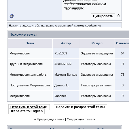
предоставлено сайтом-
партнером.
0
Цитировать
Нажмите здесь, чтобы написать комментарий к этому сообщению
Похожие темы
Тема
Автор
Раздел
Ответо
Медкомиссия
Rus1359
Здоровье и медицина
54
ТрусЫ и медкомиссия
Анонимный
Разговоры обо всем
11
Медкомиссия для работы
Максим Волков
Здоровье и медицина
76
Поступление.Медкомиссия.
Даниил Ц
Поиск документации
8
Медкомиссия
Vanchez
Разговоры обо всем
0
Ответить в этой теме
Перейти в раздел этой темы
Translate to English
«
Предыдущая тема
|
Следующая тема
»