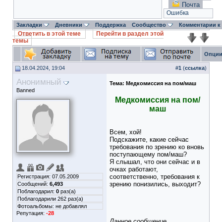
Почта
Ошибка
Закладки
Дневники
Поддержка
Сообщество
Комментарии к
Ответить в этой теме
Перейти в раздел этой
темы
Опции
18.04.2024, 19:04
#
1
(
ссылка
)
Анонимный
Тема:
Медкомиссия на пом/маш
Banned
Медкомиссия на пом/
маш
Всем, хой!
Подскажите, какие сейчас
требования по зрению ко вновь
поступающему пом/маш?
Я слышал, что они сейчас и в
очках работают,
соответственно, требования к
Регистрация: 07.05.2009
зрению понизились, выходит?
Сообщений:
6,493
Поблагодарил:
0
раз(а)
Поблагодарили 262 раз(а)
Фотоальбомы:
не добавлял
Репутация:
-28
Данное сообщение