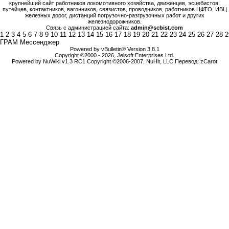
крупнейший сайт работников локомотивного хозяйства, движенцев, эсцебистов,
путейцев, контактников, вагонников, связистов, проводников, работников ЦФТО, ИВЦ
железных дорог, дистанций погрузочно-разгрузочных работ и других
железнодорожников.
Связь с администрацией сайта:
admin@scbist.com
1
2
3
4
5
6
7
8
9
10
11
12
13
14
15
16
17
18
19
20
21
22
23
24
25
26
27
28
2
ГРАМ Мессенджер
Powered by vBulletin® Version 3.8.1
Copyright ©2000 - 2026, Jelsoft Enterprises Ltd.
Powered by NuWiki v1.3 RC1 Copyright ©2006-2007, NuHit, LLC Перевод: zCarot