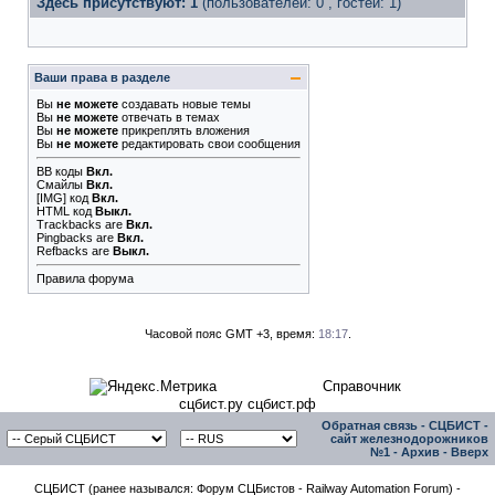
Здесь присутствуют: 1
(пользователей: 0 , гостей: 1)
Ваши права в разделе
Вы
не можете
создавать новые темы
Вы
не можете
отвечать в темах
Вы
не можете
прикреплять вложения
Вы
не можете
редактировать свои сообщения
BB коды
Вкл.
Смайлы
Вкл.
[IMG]
код
Вкл.
HTML код
Выкл.
Trackbacks
are
Вкл.
Pingbacks
are
Вкл.
Refbacks
are
Выкл.
Правила форума
Часовой пояс GMT +3, время:
18:17
.
Справочник
сцбист.ру сцбист.рф
Обратная связь
-
СЦБИСТ -
сайт железнодорожников
№1
-
Архив
-
Вверх
СЦБИСТ (ранее назывался: Форум СЦБистов - Railway Automation Forum) -