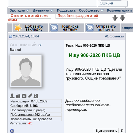
Ошибка
Закладки
Дневники
Поддержка
Сообщество
Комментарии к
Ответить в этой теме
Перейти в раздел этой
темы
Опции
28.03.2024, 18:04
#
1
(
ссылка
)
Анонимный
Тема:
Ищу 906-2020 ПКБ ЦВ
Banned
Ищу 906-2020 ПКБ ЦВ
Ищу 906-2020 ПКБ ЦВ "Детали
технологические вагона
грузового. Общие требования"
Данное сообщение
Регистрация: 07.05.2009
предоставлено сайтом-
Сообщений:
6,493
партнером.
Поблагодарил:
0
раз(а)
Поблагодарили 262 раз(а)
Фотоальбомы:
не добавлял
Репутация:
-28
0
Цитировать