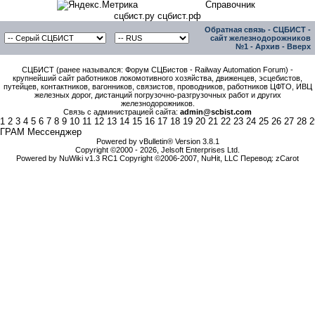
Справочник
сцбист.ру сцбист.рф
Обратная связь
-
СЦБИСТ -
сайт железнодорожников
№1
-
Архив
-
Вверх
СЦБИСТ (ранее назывался: Форум СЦБистов - Railway Automation Forum) -
крупнейший сайт работников локомотивного хозяйства, движенцев, эсцебистов,
путейцев, контактников, вагонников, связистов, проводников, работников ЦФТО, ИВЦ
железных дорог, дистанций погрузочно-разгрузочных работ и других
железнодорожников.
Связь с администрацией сайта:
admin@scbist.com
1
2
3
4
5
6
7
8
9
10
11
12
13
14
15
16
17
18
19
20
21
22
23
24
25
26
27
28
2
ГРАМ Мессенджер
Powered by vBulletin® Version 3.8.1
Copyright ©2000 - 2026, Jelsoft Enterprises Ltd.
Powered by NuWiki v1.3 RC1 Copyright ©2006-2007, NuHit, LLC Перевод: zCarot