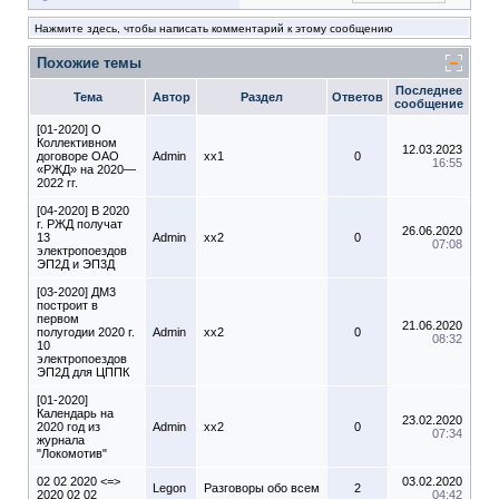
Нажмите здесь, чтобы написать комментарий к этому сообщению
Похожие темы
Последнее
Тема
Автор
Раздел
Ответов
сообщение
[01-2020] О
Коллективном
12.03.2023
договоре ОАО
Admin
xx1
0
16:55
«РЖД» на 2020—
2022 гг.
[04-2020] В 2020
г. РЖД получат
26.06.2020
13
Admin
xx2
0
07:08
электропоездов
ЭП2Д и ЭП3Д
[03-2020] ДМ3
построит в
первом
21.06.2020
полугодии 2020 г.
Admin
xx2
0
08:32
10
электропоездов
ЭП2Д для ЦППК
[01-2020]
Календарь на
23.02.2020
2020 год из
Admin
xx2
0
07:34
журнала
"Локомотив"
02 02 2020 <=>
03.02.2020
Legon
Разговоры обо всем
2
2020 02 02
04:42