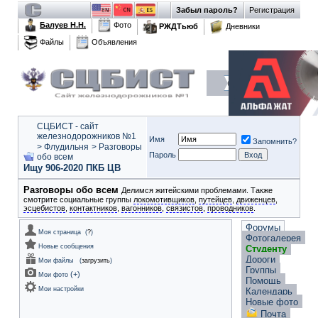
Забыл пароль?
Регистрация
Балуев Н.Н.
Фото
РЖДТьюб
Дневники
Файлы
Объявления
СЦБИСТ - сайт
железнодорожников №1
Имя
Запомнить?
>
Флудильня
>
Разговоры
Пароль
обо всем
Ищу 906-2020 ПКБ ЦВ
Разговоры обо всем
Делимся житейскими проблемами. Также
смотрите социальные группы
локомотивщиков
,
путейцев
,
движенцев
,
эсцебистов
,
контактников
,
вагонников
,
связистов
,
проводников
.
Форумы
Моя страница
(
?
)
Фотогалерея
Новые сообщения
Студенту
Дороги
Мои файлы
(
загрузить
)
Группы
(
+
)
Мои фото
Помощь
Мои настройки
Календарь
Новые фото
Почта