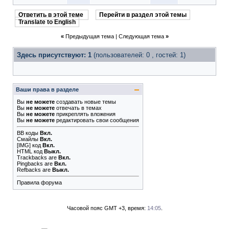
Ответить в этой теме
Перейти в раздел этой темы
Translate to English
«
Предыдущая тема
|
Следующая тема
»
Здесь присутствуют: 1
(пользователей: 0 , гостей: 1)
Ваши права в разделе
Вы
не можете
создавать новые темы
Вы
не можете
отвечать в темах
Вы
не можете
прикреплять вложения
Вы
не можете
редактировать свои сообщения
BB коды
Вкл.
Смайлы
Вкл.
[IMG]
код
Вкл.
HTML код
Выкл.
Trackbacks
are
Вкл.
Pingbacks
are
Вкл.
Refbacks
are
Выкл.
Правила форума
Часовой пояс GMT +3, время:
14:05
.