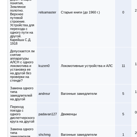
понятия,
Земляное
полотно.
2
relsamaster
Старые книги (до 1960 г.)
0
Верхнее
путевой
строение.
Устройства для
перехода с
одного пути на
другой.
Карейша С.Д.
1918
Допускается ли
снятие
аппаратуры
АЛСН с одного
1
локомотива и
kuzen0
Локомотивные устройства и АЛС
11
установка ее
на другой без
проверки на
стенде?
Замена одного
типа
1
andreur
Вагонные замедлители
5
замедлителей
на другой
Переход
поезда с
0
одного
padavan127
Движенцы
5
диспетчерского
круга на другой
Замена одного
типа
2
shchmg
Вагонные замедлители
1
замедлителя