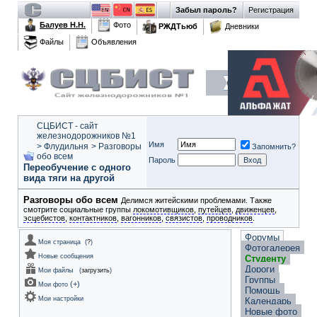
Забыл пароль?
Регистрация
Балуев Н.Н.
Фото
РЖДТьюб
Дневники
Файлы
Объявления
СЦБИСТ - сайт
железнодорожников №1
Имя
>
Флудильня
>
Разговоры
Запомнить?
обо всем
Пароль
Переобучение с одного
вида тяги на другой
Разговоры обо всем
Делимся житейскими проблемами. Также
смотрите социальные группы
локомотивщиков
,
путейцев
,
движенцев
,
эсцебистов
,
контактников
,
вагонников
,
связистов
,
проводников
.
Форумы
Моя страница
(
?
)
Фотогалерея
Новые сообщения
Студенту
Дороги
Мои файлы
(
загрузить
)
Группы
(
+
)
Мои фото
Помощь
Мои настройки
Календарь
Новые фото