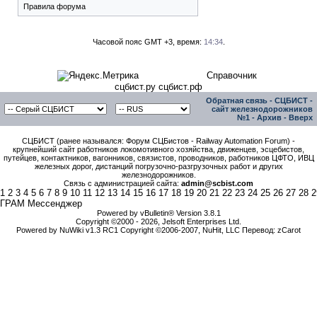
Правила форума
Часовой пояс GMT +3, время:
14:34
.
Справочник
сцбист.ру сцбист.рф
Обратная связь
-
СЦБИСТ -
сайт железнодорожников
№1
-
Архив
-
Вверх
СЦБИСТ (ранее назывался: Форум СЦБистов - Railway Automation Forum) -
крупнейший сайт работников локомотивного хозяйства, движенцев, эсцебистов,
путейцев, контактников, вагонников, связистов, проводников, работников ЦФТО, ИВЦ
железных дорог, дистанций погрузочно-разгрузочных работ и других
железнодорожников.
Связь с администрацией сайта:
admin@scbist.com
1
2
3
4
5
6
7
8
9
10
11
12
13
14
15
16
17
18
19
20
21
22
23
24
25
26
27
28
2
ГРАМ Мессенджер
Powered by vBulletin® Version 3.8.1
Copyright ©2000 - 2026, Jelsoft Enterprises Ltd.
Powered by NuWiki v1.3 RC1 Copyright ©2006-2007, NuHit, LLC Перевод: zCarot