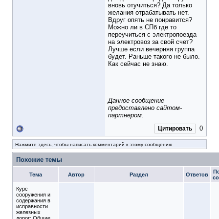
вновь отучиться? Да только
желания отрабатывать нет.
Вдруг опять не понравится?
Можно ли в СПб где то
переучиться с электропоезда
на электровоз за свой счет?
Лучше если вечерняя группа
будет. Раньше такого не было.
Как сейчас не знаю.
Данное сообщение
предоставлено сайтом-
партнером.
0
Цитировать
Нажмите здесь, чтобы написать комментарий к этому сообщению
Похожие темы
П
Тема
Автор
Раздел
Ответов
с
Курс
сооружения и
содержания в
исправности
железных
дорог: Общие