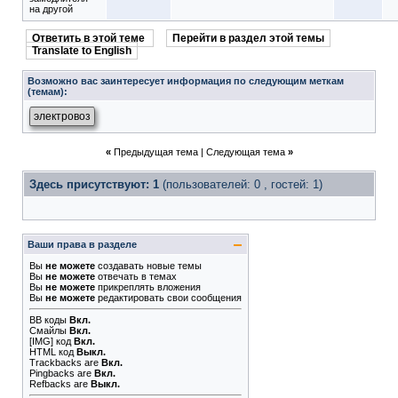
на другой
Ответить в этой теме
Перейти в раздел этой темы
Translate to English
Возможно вас заинтересует информация по следующим меткам
(темам):
электровоз
«
Предыдущая тема
|
Следующая тема
»
Здесь присутствуют: 1
(пользователей: 0 , гостей: 1)
Ваши права в разделе
Вы
не можете
создавать новые темы
Вы
не можете
отвечать в темах
Вы
не можете
прикреплять вложения
Вы
не можете
редактировать свои сообщения
BB коды
Вкл.
Смайлы
Вкл.
[IMG]
код
Вкл.
HTML код
Выкл.
Trackbacks
are
Вкл.
Pingbacks
are
Вкл.
Refbacks
are
Выкл.