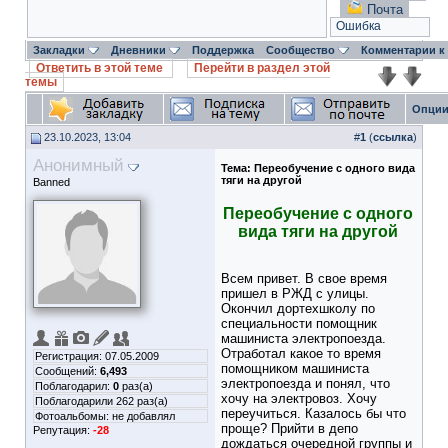
Почта
Ошибка
Закладки
Дневники
Поддержка
Сообщество
Комментарии к
Ответить в этой теме
Перейти в раздел этой
темы
Опции
23.10.2023, 13:04
#
1
(
ссылка
)
Анонимный
Тема:
Переобучение с одного вида
тяги на другой
Banned
Переобучение с одного
вида тяги на другой
Всем привет. В свое время
пришел в РЖД с улицы.
Окончил дортехшколу по
специальности помощник
машиниста электропоезда.
Отработал какое то время
Регистрация: 07.05.2009
помощником машиниста
Сообщений:
6,493
электропоезда и понял, что
Поблагодарил:
0
раз(а)
хочу на электровоз. Хочу
Поблагодарили 262 раз(а)
переучиться. Казалось бы что
Фотоальбомы:
не добавлял
проще? Прийти в депо
Репутация:
-28
дождаться очередной группы и