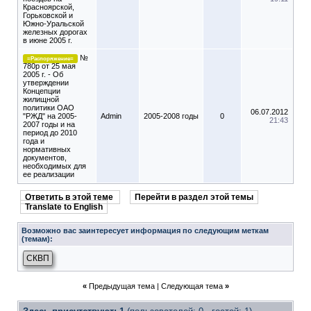
Красноярской,
Горьковской и
Южно-Уральской
железных дорогах
в июне 2005 г.
№
=Распоряжение=
780р от 25 мая
2005 г. - Об
утверждении
Концепции
жилищной
политики ОАО
06.07.2012
"РЖД" на 2005-
Admin
2005-2008 годы
0
21:43
2007 годы и на
период до 2010
года и
нормативных
документов,
необходимых для
ее реализации
Ответить в этой теме
Перейти в раздел этой темы
Translate to English
Возможно вас заинтересует информация по следующим меткам
(темам):
СКВП
«
Предыдущая тема
|
Следующая тема
»