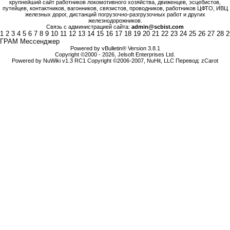
крупнейший сайт работников локомотивного хозяйства, движенцев, эсцебистов,
путейцев, контактников, вагонников, связистов, проводников, работников ЦФТО, ИВЦ
железных дорог, дистанций погрузочно-разгрузочных работ и других
железнодорожников.
Связь с администрацией сайта:
admin@scbist.com
1
2
3
4
5
6
7
8
9
10
11
12
13
14
15
16
17
18
19
20
21
22
23
24
25
26
27
28
2
ГРАМ Мессенджер
Powered by vBulletin® Version 3.8.1
Copyright ©2000 - 2026, Jelsoft Enterprises Ltd.
Powered by NuWiki v1.3 RC1 Copyright ©2006-2007, NuHit, LLC Перевод: zCarot