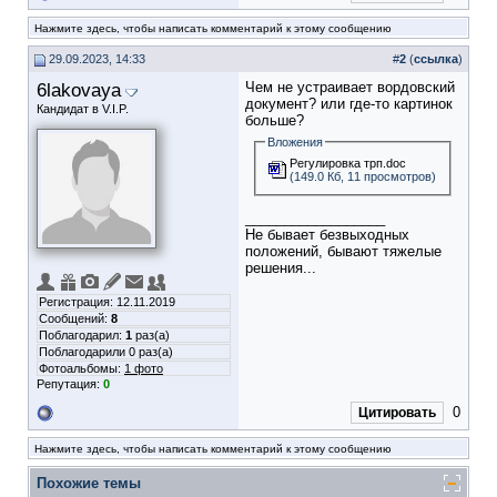
Нажмите здесь, чтобы написать комментарий к этому сообщению
29.09.2023, 14:33
#
2
(
ссылка
)
6lakovaya
Чем не устраивает вордовский
документ? или где-то картинок
Кандидат в V.I.P.
больше?
Вложения
Регулировка трп.doc
(149.0 Кб, 11 просмотров)
__________________
Не бывает безвыходных
положений, бывают тяжелые
решения...
Регистрация: 12.11.2019
Сообщений:
8
Поблагодарил:
1
раз(а)
Поблагодарили 0 раз(а)
Фотоальбомы:
1 фото
Репутация:
0
0
Цитировать
Нажмите здесь, чтобы написать комментарий к этому сообщению
Похожие темы