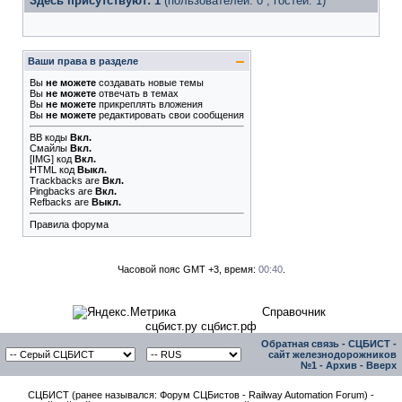
Здесь присутствуют: 1
(пользователей: 0 , гостей: 1)
Ваши права в разделе
Вы
не можете
создавать новые темы
Вы
не можете
отвечать в темах
Вы
не можете
прикреплять вложения
Вы
не можете
редактировать свои сообщения
BB коды
Вкл.
Смайлы
Вкл.
[IMG]
код
Вкл.
HTML код
Выкл.
Trackbacks
are
Вкл.
Pingbacks
are
Вкл.
Refbacks
are
Выкл.
Правила форума
Часовой пояс GMT +3, время:
00:40
.
Справочник
сцбист.ру сцбист.рф
Обратная связь
-
СЦБИСТ -
сайт железнодорожников
№1
-
Архив
-
Вверх
СЦБИСТ (ранее назывался: Форум СЦБистов - Railway Automation Forum) -