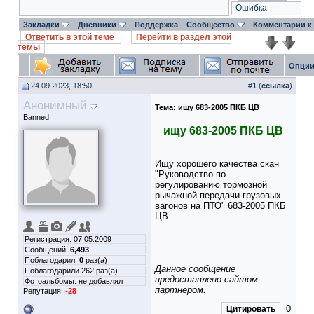
Ошибка
Закладки
Дневники
Поддержка
Сообщество
Комментарии к
Ответить в этой теме
Перейти в раздел этой
темы
Опции
24.09.2023, 18:50
#
1
(
ссылка
)
Анонимный
Тема:
ищу 683-2005 ПКБ ЦВ
Banned
ищу 683-2005 ПКБ ЦВ
Ищу хорошего качества скан
"Руководство по
регулированию тормозной
рычажной передачи грузовых
вагонов на ПТО" 683-2005 ПКБ
ЦВ
Регистрация: 07.05.2009
Сообщений:
6,493
Поблагодарил:
0
раз(а)
Данное сообщение
Поблагодарили 262 раз(а)
предоставлено сайтом-
Фотоальбомы:
не добавлял
партнером.
Репутация:
-28
0
Цитировать