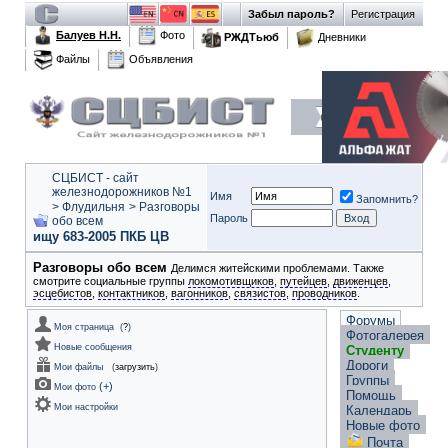
Забыл пароль?
Регистрация
Балуев Н.Н.
Фото
РЖДТьюб
Дневники
Файлы
Объявления
СЦБИСТ - сайт
железнодорожников №1
Имя
Запомнить?
>
Флудильня
>
Разговоры
Пароль
обо всем
ищу 683-2005 ПКБ ЦВ
Разговоры обо всем
Делимся житейскими проблемами. Также
смотрите социальные группы
локомотивщиков
,
путейцев
,
движенцев
,
эсцебистов
,
контактников
,
вагонников
,
связистов
,
проводников
.
Форумы
Моя страница
(
?
)
Фотогалерея
Новые сообщения
Студенту
Дороги
Мои файлы
(
загрузить
)
Группы
(
+
)
Мои фото
Помощь
Мои настройки
Календарь
Новые фото
Почта