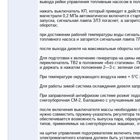
вывода рейки управления топливным насосом в пол
нажать выключатель КП, который приведет в дейст
магистрали 0,2 МПа автоматически включится старт
запуска, сигнальная лампа ЗЛЗ погаснет, а загорит
оборотах;
при достижении рабочей температуры воды сигнальн
топливного насоса и загорится сигнальная лампа 7
после выхода дизеля на максимальные обороты хол
Для подготовки к включению генератора на шины н
переключатель ТВ2 в положение «Без статизма». П
и держать в нажатом положении 2—3 с: зеленая сиг
При температуре окружающего воздуха ниже + 5°С 
Для работы зимой система охлаждения дизеля зап
При заправленной антифризом системе розжиг подо
снегоуборочная СМ-2, Балашенко с улучшенным заб
после включения выключателя массы необходимо от
нужно совместить пружину-указатель регулятора тем
обеспечивается возможность выпуска пара, образую
типов, применяемых на снегоуборочных машинах, э
на щитке управления подогревателем включить пе
электромагнитного клапана должен быть установле