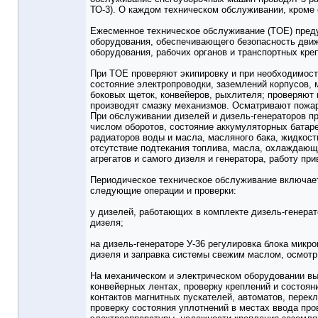
ТО-3). О каждом техническом обслуживании, кроме 
Ежесменное техническое обслуживание (TOE) предус
оборудования, обеспечивающего безопасность движе
оборудования, рабочих органов и транспортных кре
При TOE проверяют экипировку и при необходимос
состояние электропроводки, заземлений корпусов,
боковых щеток, конвейеров, рыхлителя; проверяют 
производят смазку механизмов. Осматривают пожарны
При обслуживании дизелей и дизель-генераторов пр
числом оборотов, состояние аккумуляторных батаре
радиаторов воды и масла, масляного бака, жидкос
отсутствие подтекания топлива, масла, охлаждающе
агрегатов и самого дизеля и генератора, работу п
Периодическое техническое обслуживание включает 
следующие операции и проверки:
у дизелей, работающих в комплекте дизель-генера
дизеля;
на дизель-генераторе У-36 регулировка блока микр
дизеля и заправка системы свежим маслом, осмотр
На механическом и электрическом оборудовании вы
конвейерных лентах, проверку креплений и состоян
контактов магнитных пускателей, автоматов, перек
проверку состояния уплотнений в местах ввода про