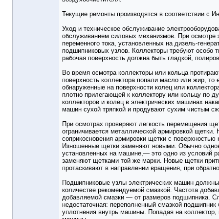
Текущие ремонты производятся в соответствии с Ин
Уход и техническое обслуживание электрооборудо
обслуживанием силовых механизмов. При осмотре э
переменного тока, установленных на дизель-генера
подшипниковых узлов. Коллекторы требуют особо т
рабочая поверхность должна быть гладкой, полиро
Во время осмотра коллекторы или кольца протирают
поверхность коллектора попали масло или жир, то 
обнаруженные на поверхности колец или коллектор
плотно прилегающей к коллектору или кольцу по ду
коллекторов и колец в электрических машинах нак
машин сухой тряпкой и продувают сухим чистым с
При осмотрах проверяют легкость перемещения щет
ограничивается металлической армировкой щетки. Н
соприкосновения армировки щетки с поверхностью к
Изношенные щетки заменяют новыми. Обычно однов
установленных на машине,— это одно из условий 
заменяют щетками той же марки. Новые щетки прити
протаскивают в направлении вращения, при обратн
Подшипниковые узлы электрических машин должны 
количестве рекомендуемой смазкой. Частота добав
добавляемой смазки — от размеров подшипника. Сле
недостаточная: переполненный смазкой подшипник 
уплотнения внутрь машины. Попадая на коллектор,