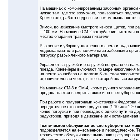
На машинах с комбинированным заборным органом
нужно там, где это возможно, пользоваться подрез
Кроме того, работа подрезным ножом выполняется н
Зимой, во избежание быстрого износа щеток, при р
—100 мм. На машине СМ-2 заглубление питателя ог
местах опирания траверсы питателя.
Рыхление и уборка уплотненного снега и льда маш
льдоскалыватели расположены за заборными органа
погрузку разрыхленного материала.
Управляет загрузкой и разгрузкой полувагонов на 
поезда. Конвейеры включают по мере накопления м
на ленте конвейера не должно быть слоя засорител
ограничительная черта, выше которой нельзя загруж
На машинах СМ-3 и СМ-4, кроме ручного управления
предполагается внедрить также и на снегоуборочно
При работе с полувагонами конструкций Федотова 
передаточное отношение редуктора (1:10 или 1:20 
конце погрузки и при переездах с одного пути на
редукторов, приводя в движение или останавливая 
Техническое обслуживание снегоуборочных ма
подразделяется на ежесменное и периодическое. 
техническое обслуживание выполняют регулярно пе
обслуживание снегоуборочных машин проводят 3 раз