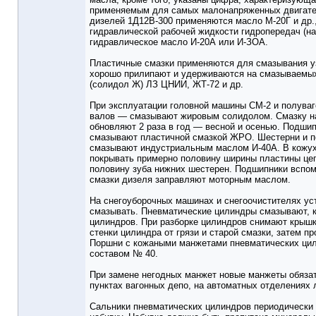
применяемым для самых малонапряженных двигател
дизелей 1Д12В-300 применяются масло М-20Г и др.,
гидравлической рабочей жидкости гидропередач (н
гидравлическое масло И-20А или И-ЗОА.
Пластичные смазки применяются для смазывания уз
хорошо прилипают и удерживаются на смазываемых
(солидол Ж) ЛЗ ЦНИИ, ЖТ-72 и др.
При эксплуатации головной машины СМ-2 и полува
валов — смазывают жировым солидолом. Смазку нан
обновляют 2 раза в год — весной и осенью. Подшип
смазывают пластичной смазкой ЖРО. Шестерни и по
смазывают индустриальным маслом И-40А. В кожух
покрывать примерно половину ширины пластины цеп
половину зуба нижних шестерен. Подшипники вспом
смазки дизеля заправляют моторным маслом.
На снегоуборочных машинах и снегоочистителях ус
смазывать. Пневматические цилиндры смазывают, ка
цилиндров. При разборке цилиндров снимают крышк
стенки цилиндра от грязи и старой смазки, затем 
Поршни с кожаными манжетами пневматических цил
составом № 40.
При замене негодных манжет новые манжеты обяза
пунктах вагонных депо, на автоматных отделениях
Сальники пневматических цилиндров периодически п