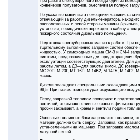
При работе снегоуборочного поезда один из помощ
конвейеров полувагонов, обеспечивая полную загру
По указанию машиниста помощники машиниста сни
отвечающий за работу дизель-генератора, находитс
расположенных с левой стороны машины (крыльев, 
установки, периодически переходит в кабину элект
пожарного состояния дизельного помещения.
Подготовка снегоуборочных машин к работе. При п
тщательному выполнению заправки систем обеспеч
жидкостью. У самоходных машин СМ-3 и СМ-4 запр
системы, предназначенные для предотвращения букс
эксплуатации соответствующих двигателей. Для диз
работы летом, а ДЗ—для работы зимой, ДС (северн
МС-20П, М-20Г, МТ-16П, М-14В2, М-14ГБ, М-14Г2, 
марок.
Дизели охлаждают специальными охлаждающими жидк
98,5. При низких температурах окружающего воздух
Перед заправкой топливом проверяют и подготавли
вентилей, открывают сливные краны в фильтрах гру
пробки закрывают, а краны и вентили подачи топли
Основные топливные баки заправляют топливом, от
материи должна быть сверху. Заправка, как прави
установленными на машинах. При заправке маслом 
латунной сеткой.