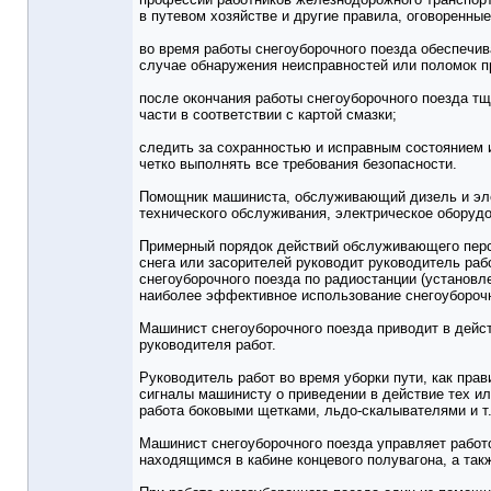
в путевом хозяйстве и другие правила, оговоренны
во время работы снегоуборочного поезда обеспечи
случае обнаружения неисправностей или поломок п
после окончания работы снегоуборочного поезда тщ
части в соответствии с картой смазки;
следить за сохранностью и исправным состоянием и
четко выполнять все требования безопасности.
Помощник машиниста, обслуживающий дизель и элек
технического обслуживания, электрическое оборудо
Примерный порядок действий обслуживающего персо
снега или засорителей руководит руководитель ра
снегоуборочного поезда по радиостанции (установл
наиболее эффективное использование снегоуборочн
Машинист снегоуборочного поезда приводит в действ
руководителя работ.
Руководитель работ во время уборки пути, как пра
сигналы машинисту о приведении в действие тех ил
работа боковыми щетками, льдо-скалывателями и т. 
Машинист снегоуборочного поезда управляет работ
находящимся в кабине концевого полувагона, а та