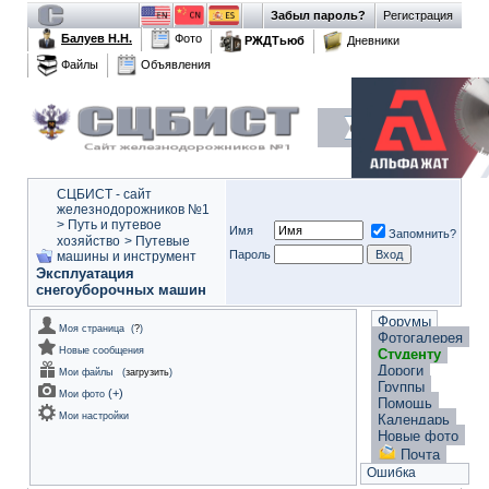
Забыл пароль?
Регистрация
Балуев Н.Н.
Фото
РЖДТьюб
Дневники
Файлы
Объявления
СЦБИСТ - сайт
железнодорожников №1
>
Путь и путевое
Имя
Запомнить?
хозяйство
>
Путевые
Пароль
машины и инструмент
Эксплуатация
снегоуборочных машин
Форумы
Моя страница
(
?
)
Фотогалерея
Новые сообщения
Студенту
Дороги
Мои файлы
(
загрузить
)
Группы
(
+
)
Мои фото
Помощь
Мои настройки
Календарь
Новые фото
Почта
Ошибка