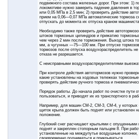
подвижного состава железных дорог. При этом: 1) п
локомотиве нужно замерить падение давления в то
или 0,05 МПа в 2,5 мин; 2) проверить действие авт
прием на 0,06—0,07 МПа автоматические тормоза с
отпускать до момента их отпуска краном машинист
Необходимо также проверить действие автотормозов
штоков тормозных цилиндров и прижатию тормозных 
чем через 2 мин после торможения. Выход штока т
мм, а чугунных —75—100 мм. При отпуске тормозов
тормозов после отпуска воздухораспределитель не 
отказа не разрешается.
С неисправными воздухораспределителями выезжат
При контроле действия автотормозов нужно провери
какие установлены на ходовых тележках тормозные
проверять действие ручного тормоза и пневматичес
Порядок работы. До начала работ по очистке пути 
пользоваться, и приводят их из транспортного в ра
Например, для машин СМ-2, СМ-3, СМ-4, у которых
щиток крыла должен быть поднят или установлен на
положение.
Глубокий снег расчищают крыльями с опущенными щ
поднят и закреплен стопорным пальцем 8. При раб
установленные на междупутье воздушные колонки, 
своевременно подниматься и прикрываться.