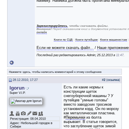
набивку. Набивка должна быть пропитана минерал
__________________
Зарегистрируйтесь
, чтобы скачивать файлы.
Внимание!
Перед скачиванием книг и документов установите 
онлайн
Книги по СЦБ
|
Книги путейцам
|
Книги машинистам
Если не можете скачать файл...
/
Наше приложение
Последний раз редактировалось Admin; 25.12.2013 в
11:47
.
Нажмите здесь, чтобы написать комментарий к этому сообщению
28.12.2010, 17:27
#
2
(
ссылка
)
Igorun
Есть ли какие нормы к
конструкции щеток
Super V.I.P.
снегоуборочной машины ? У
путейцев "умные головы"
вместо заводских тросиков
установили корд. Он по морозу
как металлическая пластина.
#
Перемычки
из болта
Регистрация: 08.04.2010
вырывает. В статье говорится,
Адрес: Небольшой городок в
что заглубление щеток зимой
Сибири