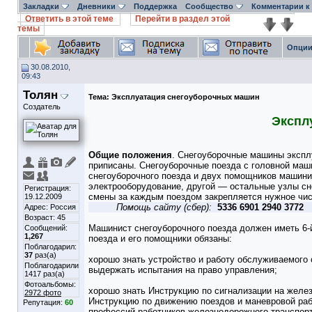
Закладки
Дневники
Поддержка
Сообщество
Комментарии к
Ответить в этой теме
Перейти в раздел этой
темы
Опции
30.08.2010,
09:43
Толян
Тема:
Эксплуатация снегоуборочных машин
Создатель
Экспл
Общие положения
. Снегоуборочные машины экспл
приписаны. Снегоуборочные поезда с головной маш
снегоуборочного поезда и двух помощников машини
электрооборудование, другой — остальные узлы сне
Регистрация:
смены за каждым поездом закрепляется нужное чис
19.12.2009
Помощь сайту (сбер):
5336 6901 2940 3772
Адрес: Россия
Возраст: 45
Машинист снегоуборочного поезда должен иметь 6-
Сообщений:
1,267
поезда и его помощники обязаны:
Поблагодарил:
37
раз(а)
хорошо знать устройство и работу обслуживаемого 
Поблагодарили
выдержать испытания на право управления;
1417 раз(а)
Фотоальбомы:
хорошо знать Инструкцию по сигнализации на желе
2972 фото
Инструкцию по движению поездов и маневровой ра
Репутация:
60
профессий работников железнодорожного транспорт