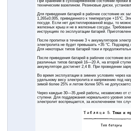
При хранении в сухозаряженном состоянии пробки 
техническим вазелином. Резиновые диски, установл
Для приведения батарей в рабочее состояние их за
1,265±0,005, приведенного к температуре +15°С. Э
посуде. Если нет дистиллированной воды, то можно
железных крыш и не в железные сосуды. Требования
инструкциях по эксплуатации батарей. Приготовлен
После пропитки в течение 3 ч аккумуляторов элект
электролита не будет превышать +35 °С. Подзаряд 
Для некоторых типов батарей токи и продолжительно
После приведения батарей в рабочее состояние все
различных типов батарей 16—20 А, на второй ступе
аккумуляторе достигнет 2,4 В. При проведении зар
Во время эксплуатации в зимних условиях через к
удельному весу электролита и напряжению под наг
зимой более 25% и летом более 50% не допускаетс
Через каждые 30—35 дней работы, независимо от ст
ступени. Для поддержания нормального уровня эле
электролит воспрещается, за исключением тех случа