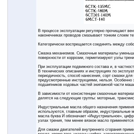
В процессе эксплуатации регулярно прочищают вен
наконечниках проводов смазывают тонким слоем тех
Категорически воспрещается соединять между собо
Смазка механизмов. Смазочные материалы уменьша
поверхности от коррозии, герметизируют узлы трения
При эксплуатации подвижного состава и, в частно
В технических описаниях и инструкциях по эксплу
периодичность, способ нанесения, сорт смазки дл
предусмотренные инструкциями, нельзя. Особенно э
подшипников ходовых частей экипажной части маш
В зависимости от консистенции смазочные материа
делятся на следующие группы: моторные, трансми
Индустриальные масла общего назначения применяю
используются, главным образом, индустриальные ма
масла буква И обозначает «Индустриальное», цифр
узлах трения, тем менее вязкое масло применяется
Для смазки двигателей внутреннего сгорания прим
масла, кроме того, указаны цифра, характеризующая