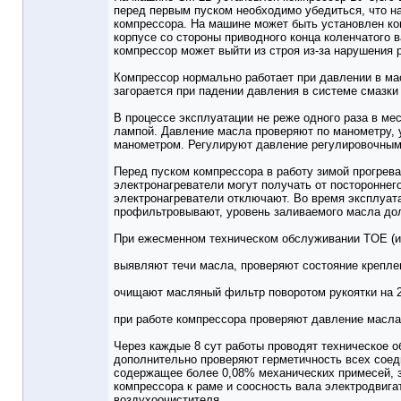
перед первым пуском необходимо убедиться, что н
компрессора. На машине может быть установлен ко
корпусе со стороны приводного конца коленчатого
компрессор может выйти из строя из-за нарушения 
Компрессор нормально работает при давлении в мас
загорается при падении давления в системе смазки
В процессе эксплуатации не реже одного раза в ме
лампой. Давление масла проверяют по манометру, у
манометром. Регулируют давление регулировочным
Перед пуском компрессора в работу зимой прогрев
электронагреватели могут получать от постороннег
электронагреватели отключают. Во время эксплуат
профильтровывают, уровень заливаемого масла дол
При ежесменном техническом обслуживании TOE (и
выявляют течи масла, проверяют состояние креплени
очищают масляный фильтр поворотом рукоятки на 
при работе компрессора проверяют давление масла
Через каждые 8 сут работы проводят техническое о
дополнительно проверяют герметичность всех соед
содержащее более 0,08% механических примесей, 
компрессора к раме и соосность вала электродвига
воздухоочистителя.