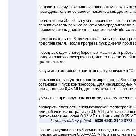
включить свечу накаливания поворотом выключател
последовательно со свечой накаливания, должна на
по истечении 30—60 с нужно перевести выключател
переключатель режима работы электродвигателя в 
переключатель двигателя в положение «Работа» и 
подогреватель необходимо отключить при подогрев
подогревателя. После прогрева пуск дизеля произв
Перед выездом снегоуборочных машин для работы н
воду из рабочих резервуаров, масло отделителей и
долить масло;
запустить компрессор при температуре ниже +5 °С
на машинах, где установлен компрессор, работающ
остановка и пуск компрессора. Для несамоходных 
при давлении 0,45 МПа, для самоходных —соответст
убедиться при наружном осмотре, что компрессор п
проверить плотность пневматической магистрали: 
или рабочей магистрали до 0,6 МПа и установке вс
допускается не более 0,02 МПа в 1 мин или 0,05 МП
Помощь сайту (сбер):
5336 6901 2940 3772
После прицепки снегоуборочного поезда к локомот
поезда до давления 0,53—0,55 МПа и выполнить пол