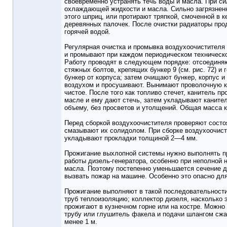
своевременно устранять течь воды и масла. При с
охлаждающей жидкости и масла. Сильно загрязнен
этого шприц, или протирают тряпкой, смоченной в
деревянных палочек. После очистки радиаторы пр
горячей водой.
Регулярная очистка и промывка воздухоочистителя
и промывают при каждом периодическом техническом
Работу проводят в следующем порядке: отсоединяю
стяжных болтов, крепящих бункер 9 (см. рис. 72) и
бункер от корпуса; затем очищают бункер, корпу
воздухом и просушивают. Вынимают проволочную ка
чистое. После того как топливо стечет, канитель 
масле и ему дают стечь, затем укладывают канител
объему, без просветов и утолщений. Общая масса ка
Перед сборкой воздухоочистителя проверяют состо
смазывают их солидолом. При сборке воздухоочист
укладывают прокладки толщиной 2—4 мм.
Прожигание выхлопной системы нужно выполнять пр
работы дизель-генератора, особенно при неполной 
масла. Поэтому постепенно уменьшается сечение дл
вызвать пожар на машине. Особенно это опасно для
Прожигание выполняют в такой последовательности
труб теплоизоляцию; коллектор дизеля, насколько 
прожигают в кузнечном горне или на костре. Можн
трубу или глушитель факела и подачи шлангом сжа
менее 1 м.