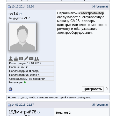
10.12.2014, 18:50
#
4
(
ссылка
)
ss14
Парни!!какой
#
электромонтер
обслуживает снегоуборочную
Кандидат в V.I.P.
машину СМ2Б. слесарь
электрик или электромонтер по
ремонту и обслуживанию
электрооборудования.
Регистрация: 19.01.2012
Сообщений:
2
Поблагодарил:
0
раз(а)
Поблагодарили 0 раз(а)
Фотоальбомы:
не добавлял
Репутация:
0
0
Цитировать
Нажмите здесь, чтобы написать комментарий к этому сообщению
14.01.2016, 21:57
#
5
(
ссылка
)
19Дмитрий78
Тема:
см-2