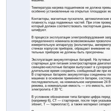
машины.
Температура нагрева подшипников не должна превы
особенно установленные на открытых площадках ма
Контакторы, магнитные пускатели, автоматические 
плавность хода подвижных частей. При этом прове
который должен соответствовать паспортным данны
шлифуют.
В процессе эксплуатации электрооборудования зап
определенного номинала всевозможными проволочн
измерительную аппаратуру (вольтметры, амперметр
стенках корпусов приборов, обращают внимание на 
тельных приборов не должны быть просрочены.
Эксплуатация аккумуляторных батарей. На путевых
стартерных для питания электростартеров двигател
свинцово-кислотные батареи выпускают в сухоразр
длительное время сохранять сообщенный им при изг
В стартерных батареях аккумуляторы соединены п
машинах в основном применяются батареи, состоящ
последовательно, на номинальное напряжение 24 В
режима, а номинальная емкость — это емкость, ко
электролита -f 30 °С.
В условном обозначении типа батареи цифра перед
(например 6), СТ — стартерная, после тире указыв
эбонит, Т — термопласт), а также материал сепара