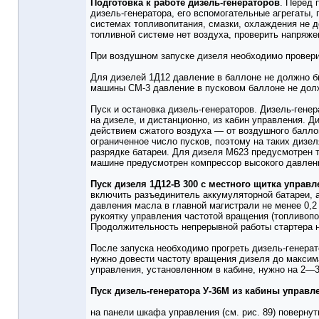
Подготовка к работе дизель-генераторов
. Перед 
дизель-генератора, его вспомогательные агрегаты,
системах топливопитания, смазки, охлаждения не д
топливной системе нет воздуха, проверить напряже
При воздушном запуске дизеля необходимо провери
Для дизелей 1Д12 давление в баллоне не должно б
машины СМ-3 давление в пусковом баллоне не дол
Пуск и остановка дизель-генераторов. Дизель-гене
на дизеле, и дистанционно, из кабин управления. Д
действием сжатого воздуха — от воздушного баллон
ограниченное число пусков, поэтому на таких диз
разрядке батареи. Для дизеля М623 предусмотрен т
машине предусмотрен компрессор высокого давлен
Пуск дизеля 1Д12-В 300 с местного щитка управ
включить разъединитель аккумуляторной батареи, 
давления масла в главной магистрали не менее 0,
рукоятку управления частотой вращения (топливопо
Продолжительность непрерывной работы стартера 
После запуска необходимо прогреть дизель-генерат
нужно довести частоту вращения дизеля до максима
управления, установленном в кабине, нужно на 2—3
Пуск дизель-генератора У-36М из кабины управл
на панели шкафа управления (см. рис. 89) поверну