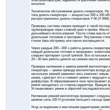
электроаппаратуры, надежности крепления заземля
питателя.
Техническое обслуживание дизель-генераторов. Н
типа дизель-генератора — мощностью 500 и 200 кВ
распространенных дизель-генераторов У-36 (У-36М).
Промывку системы смазки проводят в такой последо
трубопроводов через сливной кран и пробки. Масло
дальнейшего использования. После слива масла от
дизельным топливом и протирают. Внутренние стен
стенок бака обстрижку или паклю воспрещается.
Через каждые 200—300 ч работы дизель-генератор
каждый дизельное топливо и промывают, взбалтыва
снаружи протирают сухой тряпкой. Все остальные 
20—30 мин работы дизеля на свежем масле рекоме
Проверка натяжения и замена ремней вентилятора
генератора — ремни привода вентилятора всегда д
нескольких ремней заменяют весь комплект новым. 
шкива, сдвигают его и снимают ремни с ведущего 
диффузора. В образовавшееся окно просовывают рем
ремня находилась со стороны радиатора. Вращая кр
Устанавливают ремни в обратной последовательнос
Натяжение ремней вентилятора проверяют следующ
шкивом силы 100 Н (усилием большого пальца право
Уход за водяными и масляными радиаторами необх