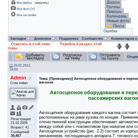
Дороги
Мои файлы
(
загрузить
)
Группы
(
+
)
Мои фото
Помощь
Мои настройки
Календарь
Новые фото
Почта
Ошибка
Закладки
Дневники
Поддержка
Сообщество
Комментарии к
Ответить в этой теме
Перейти в раздел этой
темы
Опции
29.01.2011,
14:03
Admin
Тема:
[Проводнику] Автосцепное оборудование и перех
вагонов
Crow indian
Автосцепное оборудование и пер
пассажирских ваго
Автосцепное оборудование каждого вагона состоит 
расположенных на раме кузова по концам. Применя
Регистрация:
отечественной конструкции обеспечивает автоматич
21.02.2009
между собой или с локомотивом при нажатии или с
Возраст: 41
Автосцепное устройство (рис. 2.2) состоит из корпу
Сообщений:
механизмом, поглощающего аппарата 7, тягового хо
30,457