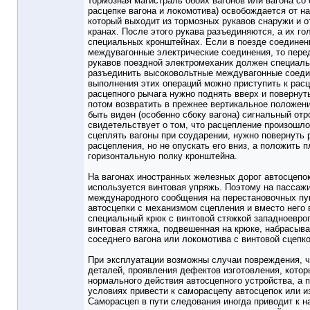
тормозная магистраль обоих вагонов или вагона со
расцепке вагона и локомотива) освобождается от н
который выходит из тормозных рукавов снаружи и о
кранах. После этого рукава разъединяются, а их г
специальных кронштейнах. Если в поезде соедине
междувагонные электрические соединения, то пер
рукавов поездной электромеханик должен специал
разъединить высоковольтные междувагонные соеди
выполнения этих операций можно приступить к расц
расцепного рычага нужно поднять вверх и повернуть
потом возвратить в прежнее вертикальное положен
быть виден (особенно сбоку вагона) сигнальный отро
свидетельствует о том, что расцепление произошло
сцеплять вагоны при соударении, нужно повернуть 
расцепления, но не опускать его вниз, а положить 
горизонтальную полку кронштейна.
На вагонах иностранных железных дорог автосцепок
используется винтовая упряжь. Поэтому на пассаж
международного сообщения на перестановочных пу
автосцепки с механизмом сцепления и вместо него 
специальный крюк с винтовой стяжкой западноевроп
винтовая стяжка, подвешенная на крюке, набрасыва
соседнего вагона или локомотива с винтовой сцепко
При эксплуатации возможны случаи повреждения, 
деталей, проявления дефектов изготовления, кото
нормального действия автосцепного устройства, а 
условиях привести к саморасцепу автосцепок или и
Саморасцеп в пути следования иногда приводит к 