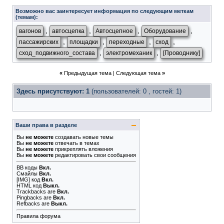
Возможно вас заинтересует информация по следующим меткам
(темам):
,
,
,
,
вагонов
автосцепка
Автосцепное
Оборудование
,
,
,
,
пассажирских
площадки
переходные
сход
,
,
сход_подвижного_состава
электромеханик
[Проводнику]
«
Предыдущая тема
|
Следующая тема
»
Здесь присутствуют: 1
(пользователей: 0 , гостей: 1)
Ваши права в разделе
Вы
не можете
создавать новые темы
Вы
не можете
отвечать в темах
Вы
не можете
прикреплять вложения
Вы
не можете
редактировать свои сообщения
BB коды
Вкл.
Смайлы
Вкл.
[IMG]
код
Вкл.
HTML код
Выкл.
Trackbacks
are
Вкл.
Pingbacks
are
Вкл.
Refbacks
are
Выкл.
Правила форума