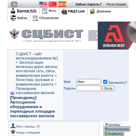
Забыл пароль?
Регистрация
Балуев Н.Н.
Фото
РЖДТьюб
Дневники
Файлы
Объявления
СЦБИСТ - сайт
железнодорожников №1
>
Эксплуатация
железных дорог, вагоны,
контактная сеть, связь,
коммерческая работа
>
Логистика, грузовая и
Имя
Запомнить?
коммерческая работа
>
Проводнику
Пароль
пассажирских вагонов
[Проводнику]
Автосцепное
оборудование и
переходные площадки
пассажирских вагонов
Форумы
Моя страница
(
?
)
Фотогалерея
Новые сообщения
Студенту