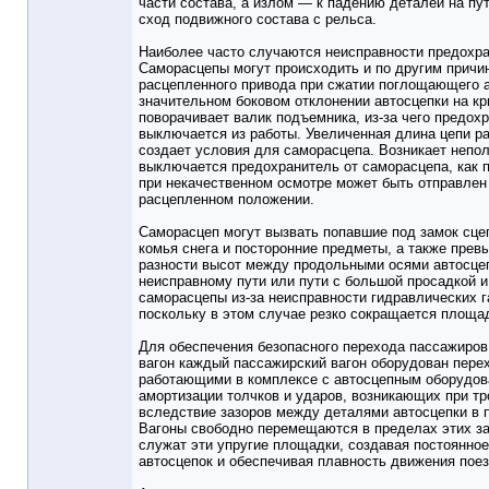
части состава, а излом — к падению деталей на пу
сход подвижного состава с рельса.
Наиболее часто случаются неисправности предохра
Саморасцепы могут происходить и по другим причи
расцепленного привода при сжатии поглощающего а
значительном боковом отклонении автосцепки на кр
поворачивает валик подъемника, из-за чего предох
выключается из работы. Увеличенная длина цепи р
создает условия для саморасцепа. Возникает непо
выключается предохранитель от саморасцепа, как п
при некачественном осмотре может быть отправлен 
расцепленном положении.
Саморасцеп могут вызвать попавшие под замок сцеп
комья снега и посторонние предметы, а также пре
разности высот между продольными осями автосце
неисправному пути или пути с большой просадкой и
саморасцепы из-за неисправности гидравлических г
поскольку в этом случае резко сокращается площа
Для обеспечения безопасного перехода пассажиров 
вагон каждый пассажирский вагон оборудован пер
работающими в комплексе с автосцепным оборудов
амортизации толчков и ударов, возникающих при тр
вследствие зазоров между деталями автосцепки в п
Вагоны свободно перемещаются в пределах этих за
служат эти упругие площадки, создавая постоянно
автосцепок и обеспечивая плавность движения поез