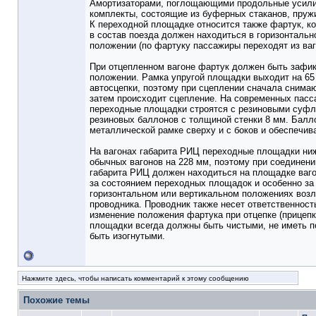
Амортизаторами, поглощающими продольные усили
комплекты, состоящие из буферных стаканов, пруж
К переходной площадке относится также фартук, к
в состав поезда должен находиться в горизонталь
положении (по фартуку пассажиры переходят из ваго
При отцепленном вагоне фартук должен быть зафик
положении. Рамка упругой площадки выходит на 65
автосцепки, поэтому при сцеплении сначала снима
затем происходит сцепление. На современных пасс
переходные площадки строятся с резиновыми суфл
резиновых баллонов с толщиной стенки 8 мм. Балл
металлической рамке сверху и с боков и обеспечи
На вагонах габарита РИЦ переходные площадки ни
обычных вагонов на 228 мм, поэтому при соединени
габарита РИЦ должен находиться на площадке ваго
за состоянием переходных площадок и особенно за
горизонтальном или вертикальном положениях воз
проводника. Проводник также несет ответственност
изменение положения фартука при отцепке (прицепк
площадки всегда должны быть чистыми, не иметь п
быть изогнутыми.
Нажмите здесь, чтобы написать комментарий к этому сообщению
Похожие темы