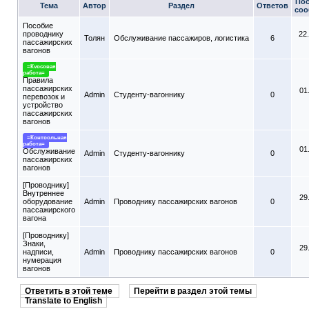
Пос
Тема
Автор
Раздел
Ответов
соо
Пособие
проводнику
22
Толян
Обслуживание пассажиров, логистика
6
пассажирских
вагонов
=Курсовая
работа=
Правила
пассажирских
01
Admin
Студенту-вагоннику
0
перевозок и
устройство
пассажирских
вагонов
=Контрольная
работа=
01
Обслуживание
Admin
Студенту-вагоннику
0
пассажирских
вагонов
[Проводнику]
Внутреннее
29
оборудование
Admin
Проводнику пассажирских вагонов
0
пассажирского
вагона
[Проводнику]
Знаки,
29
надписи,
Admin
Проводнику пассажирских вагонов
0
нумерация
вагонов
Ответить в этой теме
Перейти в раздел этой темы
Translate to English