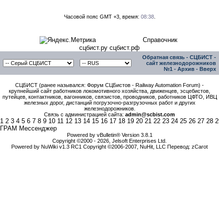
Часовой пояс GMT +3, время:
08:38
.
Справочник
сцбист.ру сцбист.рф
Обратная связь
-
СЦБИСТ -
сайт железнодорожников
№1
-
Архив
-
Вверх
СЦБИСТ (ранее назывался: Форум СЦБистов - Railway Automation Forum) -
крупнейший сайт работников локомотивного хозяйства, движенцев, эсцебистов,
путейцев, контактников, вагонников, связистов, проводников, работников ЦФТО, ИВЦ
железных дорог, дистанций погрузочно-разгрузочных работ и других
железнодорожников.
Связь с администрацией сайта:
admin@scbist.com
1
2
3
4
5
6
7
8
9
10
11
12
13
14
15
16
17
18
19
20
21
22
23
24
25
26
27
28
2
ГРАМ Мессенджер
Powered by vBulletin® Version 3.8.1
Copyright ©2000 - 2026, Jelsoft Enterprises Ltd.
Powered by NuWiki v1.3 RC1 Copyright ©2006-2007, NuHit, LLC Перевод: zCarot