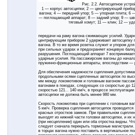
Рис. 2.2. Автосцепное устро
1 — корпус автосцепки; 2 — центрирующий прибо
вагона; 4 — передний упор; 5 — упорная плита; 6
— поглощающий аппарат; 8 — задний упор; 9 — шв
тяговый хомут; 11 — клин; 12 — уд
передачи на раму вагона сжимающих усилий. Ударн
центрирующим прибором 2 удерживает автосцепку 
вагона. В то же время розетка служит и упором для
при сильных ударах и предохраняет концевую балку
разрушения. Поглощающий аппарат 7 воспринимает 
ударные усилия. На пассажирские вагоны до начала 
пружинно-фрикционные аппараты, впоследствии — 
Для обеспечения надежности сцепления допустима
продольными осями сцепленных автосцепок по высо
мм между локомотивом и головным вагоном пассаж
вагонами в поездах, следующих со скоростью до 12
скоростью 121... 140 км/ч, в процессе эксплуатаци
автосцепки не должна быть менее 980 мм.
Скорость локомотива при сцеплении с головным ва
5 км/ч. Проверка сцепления автосцепок проводитс
красных отростков замков. При правильном сцеплен
выходят из нижней части головки автосцепки, и их 
(при несцеплении) один или оба отростка видны. Чт
следует сначала перекрыть тормозные магистрали.
в торцах вагона нужно поставить в вертикальное п