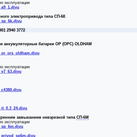
по эксплуатации
_a9_1.djvu
ного электропривода типа СП-6К
_sp_6k.djvu
901 2940 3772
е аккумуляторные батареи ОР (ОРС) OLDHAM
4_or_ors_oldham.djvu
по эксплуатации
_v7_63.djvu
_c4380.djvu
_it_0.3_24.djvu
тренним замыканием невзрезной типа
СП-6М
по эксплуатации
4_sp_6m.djvu
4_privod_sp6m.djvu