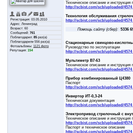
Техническое описание и инструкция 
http://scbist.com/scb/uploaded/4574
Технология обслуживания стрелоч
Регистрация: 03.05.2010
http://scbist.com/scb/uploaded/4574
Адрес: Ленинград
Возраст: 60
Помощь сайту (сбер):
5336 6
Сообщений:
761
Поблагодарил:
85
раз(а)
Поблагодарили 556 раз(а)
Стационарные свинцово-кислотны
Фотоальбомы:
1121 фото
Руководство по эксплуатации
Репутация:
154
http://scbist.com/scb/uploaded/457
Мультиметр В7-63
Техническое описание и инструкция 
http://scbist.com/scb/uploaded/4574
Прибор комбинированный Ц4380
Паспорт
http://scbist.com/scb/uploaded/4574
Инвертор ИТ-0,3-24
Техническая документация
http://scbist.com/scb/uploaded/4574
Электропривод стрелочный с вну
Техническое описание и инструкция 
http://scbist.com/scb/uploaded/457
Паспорт и техническое описание
http://scbist.com/scb/uploaded/457