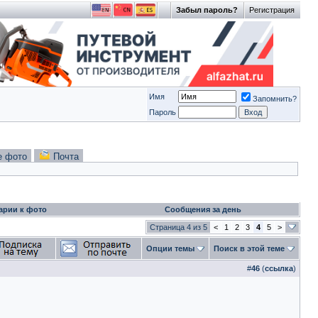
Забыл пароль?
Регистрация
Имя
Запомнить?
Пароль
е фото
Почта
арии к фото
Сообщения за день
Страница 4 из 5
<
1
2
3
4
5
>
Опции темы
Поиск в этой теме
#
46
(
ссылка
)