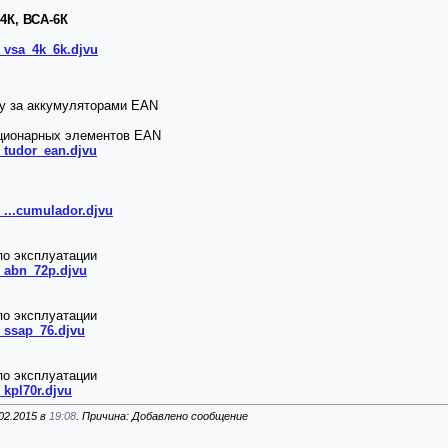
4К, ВСА-6К
4_vsa_4k_6k.djvu
у за аккумуляторами EAN
ационарных элементов EAN
_tudor_ean.djvu
_...cumulador.djvu
по эксплуатации
4_abn_72p.djvu
по эксплуатации
4_ssap_76.djvu
по эксплуатации
_kpl70r.djvu
02.2015 в
19:08
. Причина: Добавлено сообщение