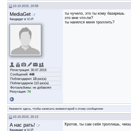
10.10.2015, 19:58
MediaGet
ты чучело, это ты кому базаришь.
это мне что-ли?
Кандидат в V.I.P.
ты нанялся меня троллить?
Регистрация: 30.07.2015
Сообщений:
446
Поблагодарил:
13
раз(а)
Поблагодарили 110 раз(а)
Фотоальбомы:
не добавлял
Репутация:
74
Нажмите здесь, чтобы написать комментарий к этому сообщению
10.10.2015, 20:13
A нас рать!
Кротов, ты сам себя троллишь, чмош
Кандидат в V.I.P.