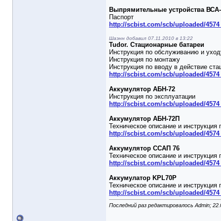
Выпрямительные устройства ВСА-
Паспорт
http://scbist.com/scb/uploaded/457
Шаэнн добавил 07.11.2010 в 13:22
Tudor. Стационарные батареи
Инструкция по обслуживанию и уход
Инструкция по монтажу
Инструкция по вводу в действие ст
http://scbist.com/scb/uploaded/4574
Аккумулятор АБН-72
Инструкция по эксплуатации
http://scbist.com/scb/uploaded/4574
Аккумулятор АБН-72П
Техническое описание и инструкция 
http://scbist.com/scb/uploaded/457
Аккумулятор ССАП 76
Техническое описание и инструкция 
http://scbist.com/scb/uploaded/457
Аккумулатор KPL70P
Техническое описание и инструкция 
http://scbist.com/scb/uploaded/4574
Последний раз редактировалось Admin; 22.