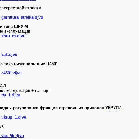
ерекрестной стрелки
_garnitura_strelka.djvu
й типа ШРУ-М
по эксплуатации
4_shru_m.djvu
_vak.djvu
о тока низковольтные Ц4501
_c4501.djvu
А-1
по эксплуатации + паспорт
_rta_1.djvu
евода и регулировки фрикции стрелочных приводов
УКРУП-1
4_ukrup_1.djvu
5К
_vsa_5k.djvu