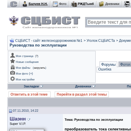
Балуев Н.Н.
Фото
РЖДТьюб
Дневники
СЦБИСТ - сайт железнодорожников №1
>
Уголок СЦБИСТа
>
Докуме
Руководства по эксплуатации
Моя страница
(
?
)
Новые сообщения
Форумы
Фотог
Мои файлы
(
загрузить
)
Ошибка
(
+
)
Мои фото
Мои настройки
Закладки
Дневники
По
Ответить в этой теме
Перейти в раздел этой темы
07.11.2010, 14:22
Шаэнн
Тема:
Руководства по эксплуатации
Super V.I.P.
преобразователь тока селективны