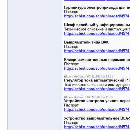
Гаринитура электропривода для п
Паспорт
http://scbist.com/scb/uploaded/4574
Шкаф релейный унифицированны
Техническое описание и инструкция 
http://scbist.com/scb/uploaded/457
Выпрямители типа ВАК
Паспорт
http://scbist.com/scb/uploaded/4574
Клещи измерительные переменног
Паспорт
http://scbist.com/scb/uploaded/4574
Шаэнн добавил 05.11.2010 в 19:14
Регулятор тока автоматический РТ
Техническое описание и инструкция 
http://scbist.com/scb/uploaded/4574
Шаэнн добавил 07.11.2010 в 11:06
Устройство контроля усилия пер
Паспорт
http://scbist.com/scb/uploaded/457
Устройство выпрямительное ВСА-
Паспорт
http://scbist.com/scb/uploaded/4574