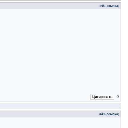
#
48
(
ссылка
)
0
Цитировать
#
49
(
ссылка
)