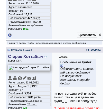
Регистрация: 22.10.2010
Адрес: Ивантеевка
Возраст: 50
Сообщений:
13,218
Поблагодарил:
477
раз(а)
Поблагодарили 847 раз(а)
Фотоальбомы:
не добавлял
Репутация:
1601
0
Цитировать
Нажмите здесь, чтобы написать комментарий к этому сообщению
30.01.2014, 12:18
#
8
(
ссылка
)
Старик Хоттабыч
Цитата:
Super V.I.P.
Сообщение от
tyubik
Обложиться в морозы
тёплыми дефками?
Не получится.
Кончились в городе
Регистрация: 31.01.2012
дефки.
Адрес: Форум СЦБИСТ
Возраст: 67
ну вот- сегодни зубник зубов
Сообщений:
3,734
лишил, так еще и девок не
Поблагодарил:
1286
раз(а)
будет_._. неее не поеду туда...
Поблагодарили 1183 раз(а)
__________________
Фотоальбомы:
24 фото
Репутация:
524
"Я этим заявлением объявляю,