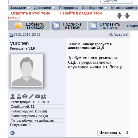
Ошибка
Закладки
Дневники
Поддержка
Сообщество
Комментарии к
Ответить в этой теме
Перейти в раздел этой
темы
Опции
29.01.2014, 20:28
#
1
(
ссылка
)
yurchen
Тема:
в Липецк требуется
электромеханик СЦБ
Кандидат в V.I.P.
Требуется электромеханик
СЦБ, предоставляется
служебное жилье в г. Липецк
Регистрация: 11.03.2010
Сообщений:
32
Поблагодарил:
2
раз(а)
Поблагодарили 7 раз(а)
Фотоальбомы:
не добавлял
Репутация:
0
0
Цитировать