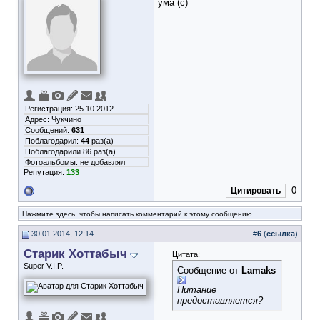
ума (с)
Регистрация: 25.10.2012
Адрес: Чукчино
Сообщений:
631
Поблагодарил:
44
раз(а)
Поблагодарили 86 раз(а)
Фотоальбомы:
не добавлял
Репутация:
133
0
Цитировать
Нажмите здесь, чтобы написать комментарий к этому сообщению
30.01.2014, 12:14
#
6
(
ссылка
)
Старик Хоттабыч
Цитата:
Super V.I.P.
Сообщение от
Lamaks
Питание
предоставляется?