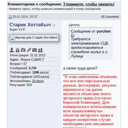
Комментариев к сообщению:
3 (нажмите, чтобы увидеть)
Нажмите здесь, чтобы написать комментарий к этому сообщению
29.01.2014, 20:37
#
2
(
ссылка
)
Старик Хоттабыч
Цитата:
Super V.I.P.
Сообщение от
yurchen
Требуется
электромеханик СЦБ,
предоставляется
служебное жилье в г.
Регистрация: 31.01.2012
Липецк
Адрес: Форум СЦБИСТ
Возраст: 67
а своих куда дели?
Сообщений:
3,734
__________________
Поблагодарил:
1286
раз(а)
"Я этим заявлением объявляю,
Поблагодарили 1183 раз(а)
что все мои персональные
Фотоальбомы:
24 фото
Репутация:
524
данные, фотографии, рисунки,
переписка и так далее
являются объектами моего
авторского права (согласно
Бернской Конвенции). Для
коммерческого использования
всех вышеупомянутых
объектов авторского права в
каждом конкретном случае
необходимо мое письменное