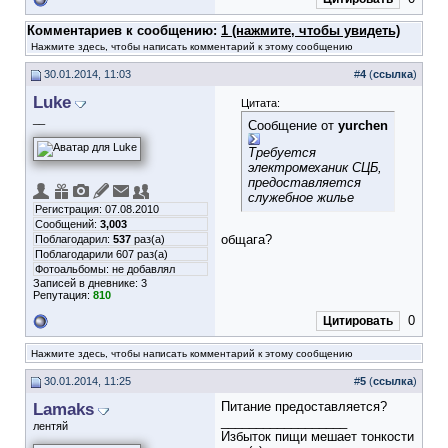
Комментариев к сообщению:
1 (нажмите, чтобы увидеть)
Нажмите здесь, чтобы написать комментарий к этому сообщению
30.01.2014, 11:03
#
4
(
ссылка
)
Luke
Цитата:
__
Сообщение от
yurchen
Требуется
электромеханик СЦБ,
предоставляется
служебное жилье
Регистрация: 07.08.2010
Сообщений:
3,003
общага?
Поблагодарил:
537
раз(а)
Поблагодарили 607 раз(а)
Фотоальбомы:
не добавлял
Записей в дневнике:
3
Репутация:
810
0
Цитировать
Нажмите здесь, чтобы написать комментарий к этому сообщению
30.01.2014, 11:25
#
5
(
ссылка
)
Lamaks
Питание предоставляется?
__________________
лентяй
Избыток пищи мешает тонкости