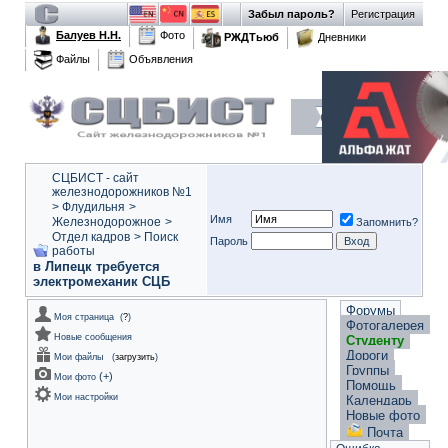
Забыл пароль?
Регистрация
Балуев Н.Н.
Фото
РЖДТьюб
Дневники
Файлы
Объявления
СЦБИСТ - сайт
железнодорожников №1
>
Флудильня
>
Имя
Железнодорожное
>
Запомнить?
Отдел кадров
>
Поиск
Пароль
работы
в Липецк требуется
электромеханик СЦБ
Форумы
Моя страница
(
?
)
Фотогалерея
Новые сообщения
Студенту
Дороги
Мои файлы
(
загрузить
)
Группы
(
+
)
Мои фото
Помощь
Мои настройки
Календарь
Новые фото
Почта