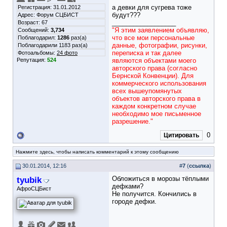
а девки для сугрева тоже
Регистрация: 31.01.2012
будут???
Адрес: Форум СЦБИСТ
__________________
Возраст: 67
"Я этим заявлением объявляю,
Сообщений:
3,734
что все мои персональные
Поблагодарил:
1286
раз(а)
данные, фотографии, рисунки,
Поблагодарили 1183 раз(а)
переписка и так далее
Фотоальбомы:
24 фото
Репутация:
524
являются объектами моего
авторского права (согласно
Бернской Конвенции). Для
коммерческого использования
всех вышеупомянутых
объектов авторского права в
каждом конкретном случае
необходимо мое письменное
разрешение."
0
Цитировать
Нажмите здесь, чтобы написать комментарий к этому сообщению
30.01.2014, 12:16
#
7
(
ссылка
)
tyubik
Обложиться в морозы тёплыми
дефками?
АфроСЦБист
Не получится. Кончились в
городе дефки.