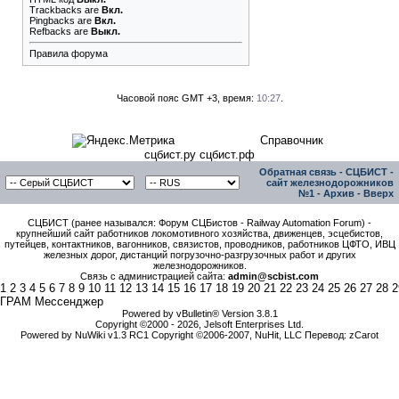
Trackbacks
are
Вкл.
Pingbacks
are
Вкл.
Refbacks
are
Выкл.
Правила форума
Часовой пояс GMT +3, время:
10:27
.
Справочник
сцбист.ру сцбист.рф
Обратная связь
-
СЦБИСТ -
сайт железнодорожников
№1
-
Архив
-
Вверх
СЦБИСТ (ранее назывался: Форум СЦБистов - Railway Automation Forum) -
крупнейший сайт работников локомотивного хозяйства, движенцев, эсцебистов,
путейцев, контактников, вагонников, связистов, проводников, работников ЦФТО, ИВЦ
железных дорог, дистанций погрузочно-разгрузочных работ и других
железнодорожников.
Связь с администрацией сайта:
admin@scbist.com
1
2
3
4
5
6
7
8
9
10
11
12
13
14
15
16
17
18
19
20
21
22
23
24
25
26
27
28
2
ГРАМ Мессенджер
Powered by vBulletin® Version 3.8.1
Copyright ©2000 - 2026, Jelsoft Enterprises Ltd.
Powered by NuWiki v1.3 RC1 Copyright ©2006-2007, NuHit, LLC Перевод: zCarot