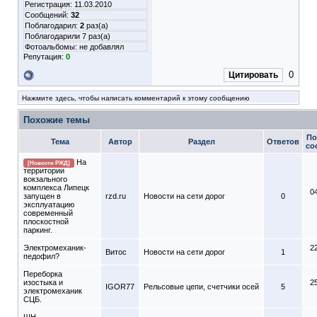
Регистрация: 11.03.2010
Сообщений:
32
Поблагодарил:
2
раз(а)
Поблагодарили 7 раз(а)
Фотоальбомы:
не добавлял
Репутация:
0
0
Цитировать
Нажмите здесь, чтобы написать комментарий к этому сообщению
Похожие темы
По
Тема
Автор
Раздел
Ответов
со
На
[Новости РЖД]
территории
вокзального
комплекса Липецк
0
запущен в
rzd.ru
Новости на сети дорог
0
эксплуатацию
современный
плоскостной
паркинг.
Электромеханик-
2
Витос
Новости на сети дорог
1
педофил?
Переборка
изостыка и
2
IGOR77
Рельсовые цепи, счетчики осей
5
электромеханик
СЦБ.