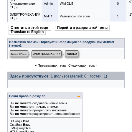
ШН
0
(электромеханик
Admin
Wiki СЦБ
0
СЦБ)
ЭЛЕКТРОМЕХАНИК
1
МИТЯ
Разговоры обо всем
1
СЦБ
Ответить в этой теме
Перейти в раздел этой темы
Translate to English
Возможно вас заинтересует информация по следующим меткам
(темам):
,
,
квартира
электромеханик
жилье
«
Предыдущая тема
|
Следующая тема
»
Здесь присутствуют: 1
(пользователей: 0 , гостей: 1)
Ваши права в разделе
Вы
не можете
создавать новые темы
Вы
не можете
отвечать в темах
Вы
не можете
прикреплять вложения
Вы
не можете
редактировать свои сообщения
BB коды
Вкл.
Смайлы
Вкл.
[IMG]
код
Вкл.
HTML код
Выкл.