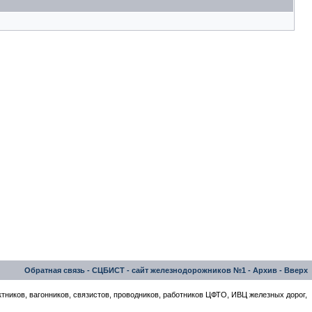
Обратная связь
-
СЦБИСТ - сайт железнодорожников №1
-
Архив
-
Вверх
тников, вагонников, связистов, проводников, работников ЦФТО, ИВЦ железных дорог,