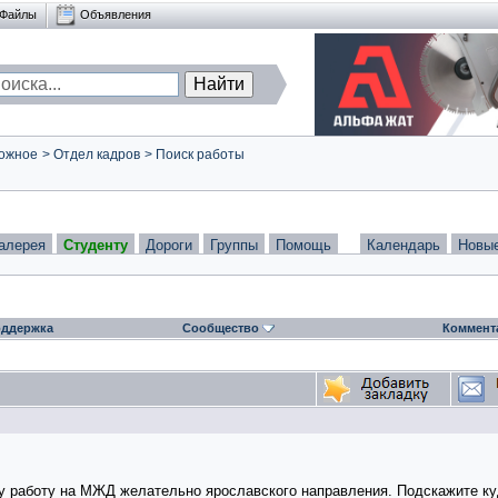
Файлы
Объявления
ожное
>
Отдел кадров
>
Поиск работы
алерея
Студенту
Дороги
Группы
Помощь
Календарь
Новы
ддержка
Сообщество
Коммент
 работу на МЖД желательно ярославского направления. Подскажите куда