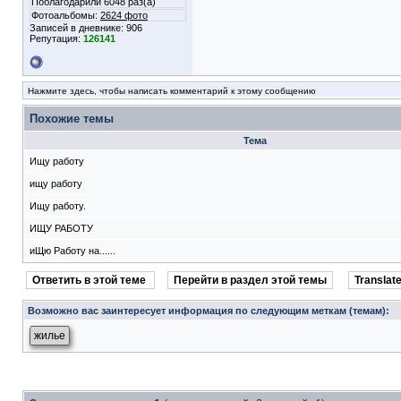
Поблагодарили 6048 раз(а)
Фотоальбомы:
2624 фото
Записей в дневнике:
906
Репутация:
126141
Нажмите здесь, чтобы написать комментарий к этому сообщению
Похожие темы
Тема
Ищу работу
ищу работу
Ищу работу.
ИЩУ РАБОТУ
иЩю Работу на......
Ответить в этой теме
Перейти в раздел этой темы
Translate
Возможно вас заинтересует информация по следующим меткам (темам):
жилье