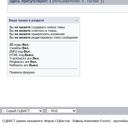
Здесь присутствуют: 1
(пользователей: 0 , гостей: 1)
Ваши права в разделе
Вы
не можете
создавать новые темы
Вы
не можете
отвечать в темах
Вы
не можете
прикреплять вложения
Вы
не можете
редактировать свои сообщения
BB коды
Вкл.
Смайлы
Вкл.
[IMG]
код
Вкл.
HTML код
Выкл.
Trackbacks
are
Вкл.
Pingbacks
are
Вкл.
Refbacks
are
Выкл.
Правила форума
СЦБИСТ (ранее назывался: Форум СЦБистов - Railway Automation Forum) - крупнейши