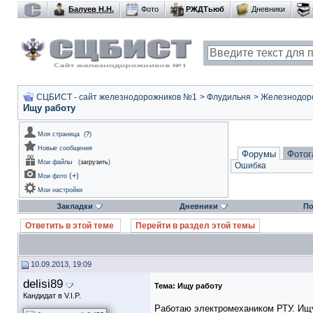
Балуев Н.Н.
Фото
РЖДТьюб
Дневники
СЦБИСТ - сайт железнодорожников №1
>
Флудильня
>
Железнодор
Ищу работу
Моя страница
(
?
)
Новые сообщения
Форумы
Фотог
Мои файлы
(
загрузить
)
Ошибка
(
+
)
Мои фото
Мои настройки
Закладки
Дневники
По
Ответить в этой теме
Перейти в раздел этой темы
10.09.2013, 19:09
delisi89
Тема:
Ищу работу
Кандидат в V.I.P.
Работаю электромехаником РТУ. Ищу