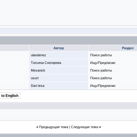
Автор
Раздел
ulandenez
Поиск работы
Татьяна Снегирева
Ищу/Предлагаю
Mexanick
Поиск работы
usurt
Поиск работы
Dart lesa
Ищу/Предлагаю
 to English
«
Предыдущая тема
|
Следующая тема
»