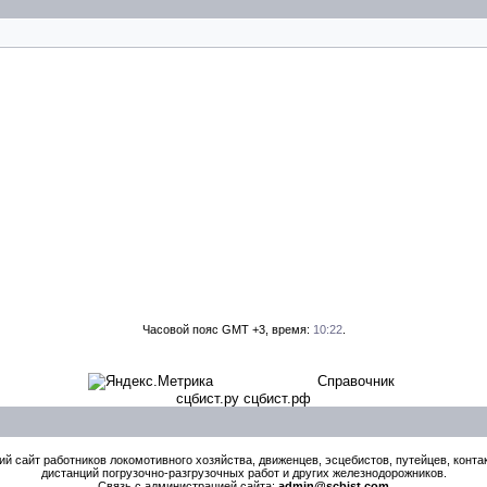
Часовой пояс GMT +3, время:
10:22
.
Справочник
сцбист.ру сцбист.рф
й сайт работников локомотивного хозяйства, движенцев, эсцебистов, путейцев, контак
дистанций погрузочно-разгрузочных работ и других железнодорожников.
Связь с администрацией сайта:
admin@scbist.com