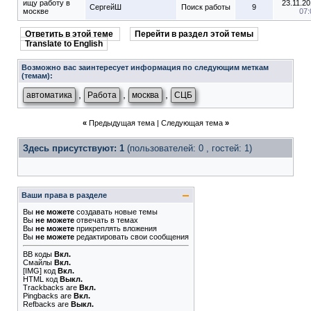
ищу работу в
23.11.20
СергейШ
Поиск работы
9
москве
07:
Ответить в этой теме
Перейти в раздел этой темы
Translate to English
Возможно вас заинтересует информация по следующим меткам
(темам):
,
,
,
автоматика
Работа
москва
СЦБ
«
Предыдущая тема
|
Следующая тема
»
Здесь присутствуют: 1
(пользователей: 0 , гостей: 1)
Ваши права в разделе
Вы
не можете
создавать новые темы
Вы
не можете
отвечать в темах
Вы
не можете
прикреплять вложения
Вы
не можете
редактировать свои сообщения
BB коды
Вкл.
Смайлы
Вкл.
[IMG]
код
Вкл.
HTML код
Выкл.
Trackbacks
are
Вкл.
Pingbacks
are
Вкл.
Refbacks
are
Выкл.