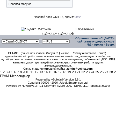
Правила форума
Часовой пояс GMT +3, время:
09:04
.
Справочник
сцбист.ру сцбист.рф
Обратная связь
-
СЦБИСТ -
сайт железнодорожников
№1
-
Архив
-
Вверх
СЦБИСТ (ранее назывался: Форум СЦБистов - Railway Automation Forum) -
крупнейший сайт работников локомотивного хозяйства, движенцев, эсцебистов,
путейцев, контактников, вагонников, связистов, проводников, работников ЦФТО, ИВЦ
железных дорог, дистанций погрузочно-разгрузочных работ и других
железнодорожников.
Связь с администрацией сайта:
admin@scbist.com
1
2
3
4
5
6
7
8
9
10
11
12
13
14
15
16
17
18
19
20
21
22
23
24
25
26
27
28
2
ГРАМ Мессенджер
Powered by vBulletin® Version 3.8.1
Copyright ©2000 - 2026, Jelsoft Enterprises Ltd.
Powered by NuWiki v1.3 RC1 Copyright ©2006-2007, NuHit, LLC Перевод: zCarot