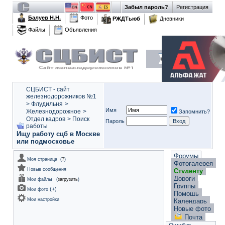
Забыл пароль?
Регистрация
Балуев Н.Н.
Фото
РЖДТьюб
Дневники
Файлы
Объявления
СЦБИСТ - сайт
железнодорожников №1
>
Флудильня
>
Имя
Железнодорожное
>
Запомнить?
Отдел кадров
>
Поиск
Пароль
работы
Ищу работу сцб в Москве
или подмосковье
Форумы
Моя страница
(
?
)
Фотогалерея
Новые сообщения
Студенту
Дороги
Мои файлы
(
загрузить
)
Группы
(
+
)
Мои фото
Помощь
Мои настройки
Календарь
Новые фото
Почта