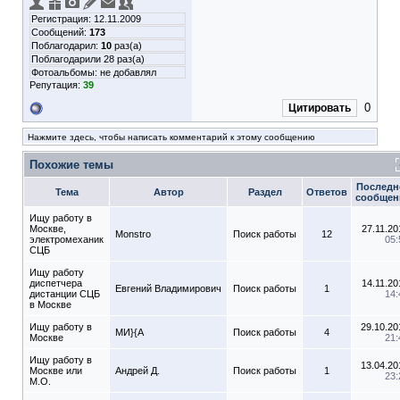
Регистрация: 12.11.2009
Сообщений:
173
Поблагодарил:
10
раз(а)
Поблагодарили 28 раз(а)
Фотоальбомы:
не добавлял
Репутация:
39
0
Цитировать
Нажмите здесь, чтобы написать комментарий к этому сообщению
Похожие темы
Последн
Тема
Автор
Раздел
Ответов
сообщен
Ищу работу в
Москве,
27.11.20
Monstro
Поиск работы
12
электромеханик
05:
СЦБ
Ищу работу
диспетчера
14.11.20
Евгений Владимирович
Поиск работы
1
дистанции СЦБ
14:
в Москве
Ищу работу в
29.10.20
МИ}{А
Поиск работы
4
Москве
21:
Ищу работу в
13.04.20
Москве или
Андрей Д.
Поиск работы
1
23:
М.О.