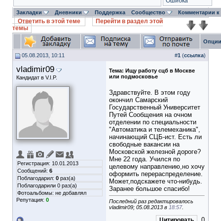
Ошибка
Закладки
Дневники
Поддержка
Сообщество
Комментарии к
Ответить в этой теме
Перейти в раздел этой
темы
Опции
05.08.2013, 10:11
#
1
(
ссылка
)
vladimir09
Тема:
Ищу работу сцб в Москве
или подмосковье
Кандидат в V.I.P.
Здравствуйте. В этом году
окончил Самарский
Государственный Университет
Путей Сообщения на очном
отделении по специальности
"Автоматика и телемеханика",
начинающий СЦБ-ист. Есть ли
свободные вакансии на
Московской железной дороге?
Мне 22 года. Учился по
Регистрация: 10.01.2013
целевому направлению,но хочу
Сообщений:
6
оформить перераспределение.
Поблагодарил:
0
раз(а)
Может,подскажете что-нибудь.
Поблагодарили 0 раз(а)
Заранее большое спасибо!
Фотоальбомы:
не добавлял
Репутация:
0
Последний раз редактировалось
vladimir09; 05.08.2013 в
18:57
.
0
Цитировать