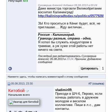
Репутация:
673
Суховерша Алексей добавил 06.08.2013 в 00:24
Даже министра торговли Великобритании
восхитил Калининград!
http://kaliningradtoday.ru/politics/0577928/
ЗЫ Кто проситься в Кёниг будет, всё, не
приглашаю.... Жду англичан...
__________________
Россия - Калининград.
Границы разные, страна - одна.
Я хотел бы служить кондуктором в
трамвае, а уж хуже этой работы нет
ничего на свете.
Последний раз редактировалось Суховерша
Алексей; 05.08.2013 в
23:24
. Причина: Добавлено
сообщение
1
Цитировать
Нажмите здесь, чтобы написать комментарий к этому сообщению
05.08.2013, 23:30
#
7
(
ссылка
)
Китобой
vladimir09
,
Приходи в ШЧ-6, Перово, если
Начальник всего
хочешь работать в дружном
молодом и веселом
коллективе. Пиши в л.с., дам
контакты.