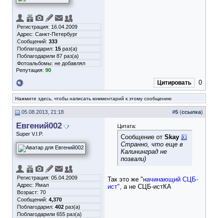
Регистрация: 16.04.2009
Адрес: Санкт-Петербург
Сообщений:
333
Поблагодарил:
15
раз(а)
Поблагодарили 87 раз(а)
Фотоальбомы:
не добавлял
Репутация:
90
0
Цитировать
Нажмите здесь, чтобы написать комментарий к этому сообщению
05.08.2013, 21:18
#
5
(
ссылка
)
Евгений002
Цитата:
Super V.I.P.
Сообщение от
Skay
Странно, что еще в
Калининград не
позвали)
Регистрация: 05.04.2009
Так это же "н
ачинающий СЦБ-
Адрес: Ямал
ист"
, а не СЦБ-истКА
Возраст: 70
Сообщений:
4,370
Поблагодарил:
402
раз(а)
Поблагодарили 655 раз(а)