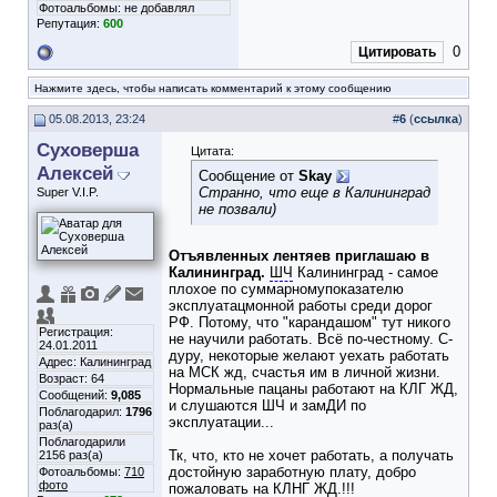
Фотоальбомы:
не добавлял
Репутация:
600
0
Цитировать
Нажмите здесь, чтобы написать комментарий к этому сообщению
05.08.2013, 23:24
#
6
(
ссылка
)
Суховерша
Цитата:
Алексей
Сообщение от
Skay
Странно, что еще в Калининград
Super V.I.P.
не позвали)
Отъявленных лентяев приглашаю в
Калининград.
ШЧ
Калининград - самое
плохое по суммарномупоказателю
эксплуатацмонной работы среди дорог
РФ. Потому, что "карандашом" тут никого
Регистрация:
не научили работать. Всё по-честному. С-
24.01.2011
дуру, некоторые желают уехать работать
Адрес: Калининград
на МСК жд, счастья им в личной жизни.
Возраст: 64
Нормальные пацаны работают на КЛГ ЖД,
Сообщений:
9,085
и слушаются ШЧ и замДИ по
Поблагодарил:
1796
эксплуатации...
раз(а)
Поблагодарили
Тк, что, кто не хочет работать, а получать
2156 раз(а)
достойную заработную плату, добро
Фотоальбомы:
710
фото
пожаловать на КЛНГ ЖД.!!!